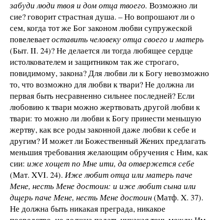
забуди люди твоя и дом отца твоего.
Возможно ли
сие? говорит страстная душа. – Но вопрошают ли о
сем, когда тот же Бог законом любви супружеской
повелевает
оставить человеку отца своего и матерь
(Быт. II. 24)? Не делается ли тогда любящее сердце
истолкователем и защитником так же строгаго,
повидимому, закона? Для любви ли к Богу невозможно
то, что возможно для любви к твари? Не должна ли
первая быть несравненно сильнее последней? Если
любовию к твари можно жертвовать другой любви к
твари: то можно ли любви к Богу принести меньшую
жертву, как все роды законной даже любви к себе и
другим? И может ли Божественный Жених предлагать
меньшия требования желающим обручения с Ним, как
сии:
иже хощет по Мне ити, да отвержется себе
(Мат. XVI. 24).
Иже любит отца или матерь паче
Мене, несть Мене достоин: и иже любит сына или
дщерь паче Мене, несть Мене достоин
(Матф. X. 37).
Не должна быть никакая преграда, никакое
посредство, не должна падать никакая тень между Им