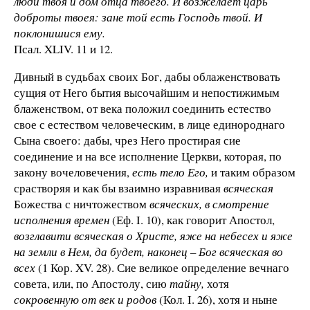
люди твоя и дом отца твоего. И возжелает царь
доброты твоея: зане той есть Господь твой. И
поклонишися ему.
Псал. XLIV. 11 и 12.
Дивный в судьбах своих Бог, дабы облаженствовать
сущия от Него бытия высочайшим и непостижимым
блаженством, от века положил соединить естество
свое с естеством человеческим, в лице единороднаго
Сына своего: дабы, чрез Него простирая сие
соединение и на все исполнение Церкви, которая, по
закону вочеловечения,
есть тело Его,
и таким образом
срастворяя и как бы взаимно изравнивая
всяческая
Божества с ничтожеством
всяческих, в смотрение
исполнения времен
(Еф. I. 10), как говорит Апостол,
возглавити всяческая о Христе, яже на небесех и яже
на земли в Нем, да будет, наконец – Бог всяческая во
всех
(1 Кор. XV. 28). Сие великое определение вечнаго
совета, или, по Апостолу, сию
тайну,
хотя
сокровенную от век и родов
(Кол. I. 26), хотя и ныне