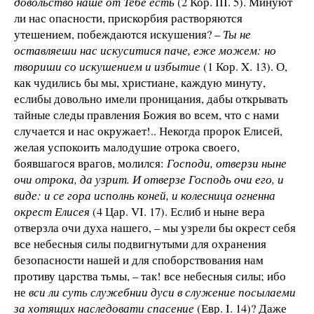
довольство наше от Тебе есть
(2 Кор. III. 5). Минуют
ли нас опасности, прискорбия растворяются
утешением, побеждаются искушения? –
Ты не
оставляеши нас искуситися паче, еже можем: но
твориши со искушением и избытие
(1 Кор. X. 13). О,
как чудились бы мы, христиане, каждую минуту,
еслибы довольно имели проницания, дабы открывать
тайные следы правления Божия во всем, что с нами
случается и нас окружает!.. Некогда пророк Елисей,
желая успокоить малодушие отрока своего,
боявшагося врагов, молился:
Господи, отверзи ныне
очи отрока, да узрит. И отверзе Господь очи его, и
виде: и се гора исполнь коней, и колесница огненна
окрест Елисея
(4 Цар. VI. 17). Еслиб и ныне вера
отверзла очи духа нашего, – мы узрели бы окрест себя
все небесныя силы подвигнутыми для охранения
безопасности нашей и для споборствования нам
противу царства тьмы, – так! все небесныя силы; ибо
не
вси ли суть служебнии дуси в служение посылаеми
за хотящих наследовати спасение
(Евр. I. 14)? Даже