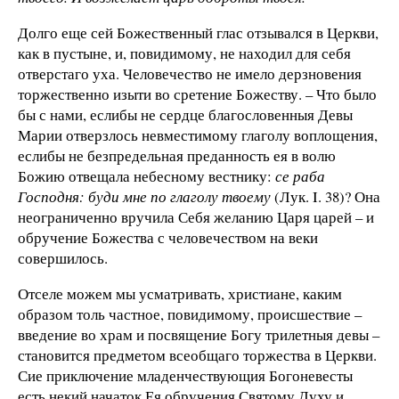
Долго еще сей Божественный глас отзывался в Церкви,
как в пустыне, и, повидимому, не находил для себя
отверстаго уха. Человечество не имело дерзновения
торжественно изыти во сретение Божеству. – Что было
бы с нами, еслибы не сердце благословенныя Девы
Марии отверзлось невместимому глаголу воплощения,
еслибы не безпредельная преданность ея в волю
Божию отвещала небесному вестнику:
се раба
Господня: буди мне по глаголу твоему
(Лук. I. 38)? Она
неограниченно вручила Себя желанию Царя царей – и
обручение Божества с человечеством на веки
совершилось.
Отселе можем мы усматривать, христиане, каким
образом толь частное, повидимому, происшествие –
введение во храм и посвящение Богу трилетныя девы –
становится предметом всеобщаго торжества в Церкви.
Сие приключение младенчествующия Богоневесты
есть некий начаток Ея обручения Святому Духу и