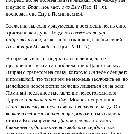
и душею.
Брат мой мне, и аз Ему
(Пес. II. 16),
воспевает она Ему в Песни песней.
Блаженна ты, если уразумеешь и воспоешь песнь сию,
христианская душа. Тогда-то
возжелает царь
доброты твоея,
и явит тебе сокровища любви своей.
Аз любящия Мя люблю
(Прит. VIII. 17).
Но брегись еще, о дщерь благоволения, да не
преткнешися в самом приближении к Царю твоему.
Взирай с трепетом на славу, которую Он тебе обещает;
и помышляй, что ты ничем не можешь заслужить ее, но
малейшею неверностию можешь лишиться ея на веки.
Поминай последнее наставление невестоводителя
Царева:
и поклонишися Ему.
Молися непрестанно
Исполняющему во благих
желания
твоя,
и, когда Он
венчает тебя милостию и щедротами,
ты упадай к
стопам Его смирением.
Да покрыется,
по слову
блаженнаго,
да покрыется любящее сердце твое
страхом Господним, смиренномудрствующее, да не