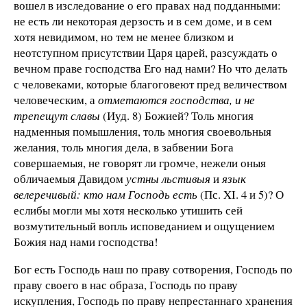
вошел в изследование о его правах над подданными:
не есть ли некоторая дерзость и в сем доме, и в сем
хотя невидимом, но тем не менее близком и
неотступном присутствии Царя царей, разсуждать о
вечном праве господства Его над нами? Но что делать
с человеками, которые благоговеют пред величеством
человеческим, а
отметаются господства, и не
трепещут славы
(Иуд. 8) Божией? Толь многия
надменныя помышления, толь многия своевольныя
желания, толь многия дела, в забвении Бога
совершаемыя, не говорят ли громче, нежели оныя
обличаемыя Давидом
устны льстивыя
и
язык
велеречивый: кто нам Господь есть
(Пс. XI. 4 и 5)? О
еслибы могли мы хотя несколько утишить сей
возмутительный вопль исповеданием и ощущением
Божия над нами господства!
Бог есть Господь наш по праву сотворения, Господь по
праву своего в нас образа, Господь по праву
искупления, Господь по праву непрестаннаго хранения