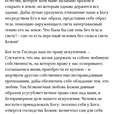
естества, которое хотя ныне засыпано прахом и
сокрыто в земле, но которым однако держится все
здание. Дабы лучше уразуметь отношение наше к Богу
посредством Его в нас образа, представим себе образ
тела, помощию окружающаго света начертаваемый
тению его на земле. Что была бы сия тень без тела и
света? – сие-то есть перстный человек без силы и света
Божия!
Бог есть Господь наш по праву искупления. –
Случается, что мы, желая удержать за собою любимую
собственность, на которую право у нас оспоривают,
соглашаемся вновь приобрести ее куплею – и
жертвуем другою собственностию несправедливым
притязаниям, дабы обезпечить себе обладание тем, что
любим. Так безконечная любовь Божия дивным
образом усугубляет вечное право свое над нами, в
безпримерном деле нашего искупления. Человек не
восхотел принадлежать Богу; похитил себя у Бога;
отвергся господства Божия; возмечтал сам для себя