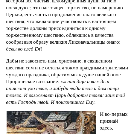
котором все чистыя, целомудренныя души за Нею
последуют; что настоящее торжество, по намерению
Церкви, есть часть и продолжение онаго великаго
шествия; что желающие участвовать в настоящем
торжестве должны присоединиться к одному
торжественному шествию, облекшись в качества
сообразныя образу великия Ликоначальницы онаго:
девы во след Ея
?
Дабы не закоснеть нам, христиане, в священном
шествии сем и не остаться токмо праздными зрителями
чуждаго праздника, обратим мы к душе нашей оное
Пророческое воззвание:
слыши дщи и виждь и
приклони ухо твое, и забуди люди твоя и дом отца
твоего. И возжелает Царь доброты твоея: зане той
есть Господь твой. И поклонишися Ему.
И во-первых
признай
здесь,