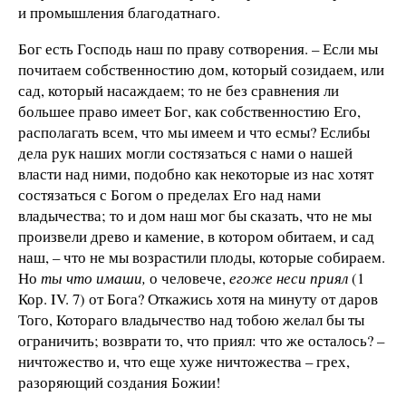
и промышления благодатнаго.
Бог есть Господь наш по праву сотворения. – Если мы
почитаем собственностию дом, который созидаем, или
сад, который насаждаем; то не без сравнения ли
большее право имеет Бог, как собственностию Его,
располагать всем, что мы имеем и что есмы? Еслибы
дела рук наших могли состязаться с нами о нашей
власти над ними, подобно как некоторые из нас хотят
состязаться с Богом о пределах Его над нами
владычества; то и дом наш мог бы сказать, что не мы
произвели древо и камение, в котором обитаем, и сад
наш, – что не мы возрастили плоды, которые собираем.
Но
ты что имаши,
о человече,
егоже неси приял
(1
Кор. IV. 7) от Бога? Откажись хотя на минуту от даров
Того, Котораго владычество над тобою желал бы ты
ограничить; возврати то, что приял: что же осталось? –
ничтожество и, что еще хуже ничтожества – грех,
разоряющий создания Божии!