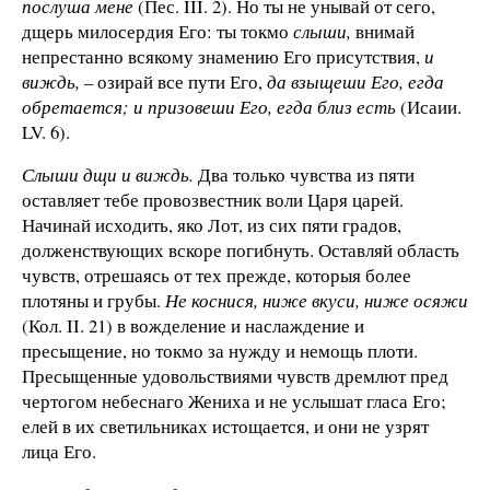
послуша мене
(Пес. III. 2). Но ты не унывай от сего,
дщерь милосердия Его: ты токмо
слыши,
внимай
непрестанно всякому знамению Его присутствия,
и
виждь,
– озирай все пути Его,
да взыщеши Его, егда
обретается; и призовеши Его, егда близ есть
(Исаии.
LV. 6).
Слыши дщи и виждь.
Два только чувства из пяти
оставляет тебе провозвестник воли Царя царей.
Начинай исходить, яко Лот, из сих пяти градов,
долженствующих вскоре погибнуть. Оставляй область
чувств, отрешаясь от тех прежде, которыя более
плотяны и грубы.
Не коснися, ниже вкуси, ниже осяжи
(Кол. II. 21) в вожделение и наслаждение и
пресыщение, но токмо за нужду и немощь плоти.
Пресыщенные удовольствиями чувств дремлют пред
чертогом небеснаго Жениха и не услышат гласа Его;
елей в их светильниках истощается, и они не узрят
лица Его.