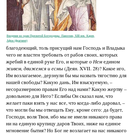
Введение во храм Пресвятой Богородицы. Панселин, XIII век. Карея,
Афон (фрагмент)
благодеющий, толь присущий нам Господь и Владыка
чего не властен требовать от рабов своих, которых
жребий в единой руке Его, и которые
о Нем
едином
живем, движемся и есмы
(Деян. XVII. 28)? Какое иго,
Им возлагаемое, дерзнули бы мы назвать тягостию для
нашей свободы? Какую дань, Им взыскуемую, –
несоразмерною правам Его над нами? Какую жертву –
довольною для Него? Еслибы Он сказал нам, что
желает паки взять у нас все, что когда-либо даровал, –
что могли бы мы отвещать Ему, кроме сего: да будет,
Господи, воля Твоя, ибо мы не имели никакого права
ни на единую крупицу даров Твоих, ниже на единое
мгновение бытия? Но Бог не возлагает на нас никакого