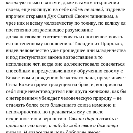
явленную
токмо святым и, даже в самом откровении
своем, еще носящую на себе
седмь печатей,
издревле
впрочем открывал Дух Святый Своим таинникам, а
чрез них и всему человечеству по толику, по колику ея
постепенно возрастающее разумевание
долженствовало соответствовать и споспешествовать
ея постепенному исполнению. Так один из Пророков,
видев человечество уже прошедшее дни младенчества
и под пестунством закона возраставшее в то
исполнение лет, когда оно долженствовало соделаться
способным к предуставленному обручению своему с
Божеством и рождению безлетнаго чада, представляет
Сына Божия царем грядущим на брак, и, восприяв на
себя лице невестоводителя или друга женихова, как бы
с нетерпением убеждает человеческую природу – не
отдалять более сего блаженнаго союза изменою и
непокорностию, но предаваться ему со всею
искренностию и верностию.
Слыши дщи и виждь и
приклони ухо твое, и забуди люди твоя и дом отца
твоего. И возжелает царь доброты твоея.