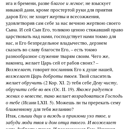
ига и бремени, разве
благое и легкое
; не взыскует
никакой дани, кроме простертой руки для приятия
даров Его; не хощет жертвы и всесожжения,
удовлетворив сам себе за нас вечною жертвою своего
Сына. И сей Сын Его, толикою ценою стяжавший право
царствовать над нами, господствует нами токмо для
нас, и Его безпредельное владычество, дерзнем
сказать во славу благости Его, – есть токмо
разнообразное служение тварям своим. Чего же,
наконец, желает Царь сей от рабов своих? –
Возжелает,
говорит посланник Его к душе нашей,
возжелает Царь доброты твоея.
Твой спаситель
желает
обручить
(2 Кор. XI. 2) тебя себе
Деву чисту,
обручити себе во век
(Ос. II. 19).
Якоже радуется
жених о невесте, тако
желает
возрадоватися Господь
о тебе
(Исаии LXII. 5). Можешь ли ты пререкать сему
блаженному для тебя желанию?
Итак,
слыши дщи и виждь и приклони ухо твое, и
забуди люди твоя и дом отца твоего. И возжелает
царь доброты твоея. И поклонишися Ему.
Научися,