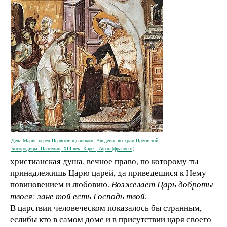
Дева Мария перед Первосвященником. Введение во храм Пресвятой
Богородицы. Панселин, XIII век. Карея, Афон (фрагмент)
христианская душа, вечное право, по которому ты
принадлежишь Царю царей, да приведешися к Нему
повиновением и любовию.
Возжелает Царь доброты
твоея: зане той есть Господь твой.
В царствии человеческом показалось бы странным,
еслибы кто в самом доме и в присутствии царя своего