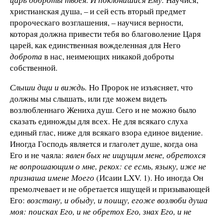
христианская душа, – и сей есть вторый предмет
пророческаго возглашения, – научися верности,
которая должна привести тебя во благоволение Царя
царей, как единственная вожделенная для Него
доброта
в нас, неимеющих никакой доброты
собственной.
Слыши дщи и виждь.
Но Пророк не изъясняет, что
должны мы слышать, или где можем видеть
возлюбленнаго Жениха душ. Сего и не можно было
сказать единожды для всех. Не для всякаго слуха
единый глас, ниже для всякаго взора единое видение.
Иногда Господь является и глаголет душе, когда она
Его и не чаяла:
явлен бых не ищущим мене, обретохся
не вопрошающим о мне, рекох: се есмь, языку, иже не
признаша имене Моего
(Исаии LXV. 1). Но иногда Он
премолчевает и не обретается ищущей и призывающей
Его:
возстану, и обыду, и поищу, егоже возлюби душа
моя: поисках Его, и не обретох Его, знах Его, и не