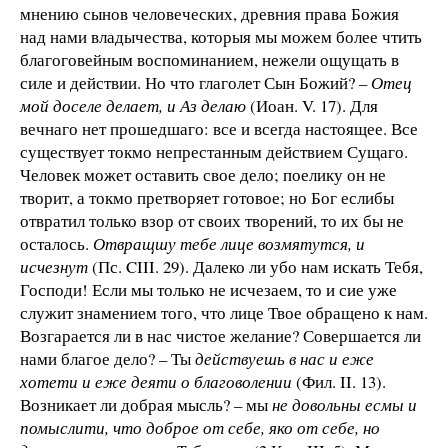
мнению сынов человеческих, древния права Божия
над нами владычества, которыя мы можем более чтить
благоговейным воспоминанием, нежели ощущать в
силе и действии. Но что глаголет Сын Божий? –
Отец
мой доселе делает, и Аз делаю
(Иоан. V. 17). Для
вечнаго нет прошедшаго: все и всегда настоящее. Все
существует токмо непрестанным действием Сущаго.
Человек может оставить свое дело; поелику он не
творит, а токмо претворяет готовое; но Бог еслибы
отвратил только взор от своих творений, то их бы не
осталось.
Отвращшу тебе лице возмятутся, и
исчезнут
(Пс. CIII. 29). Далеко ли убо нам искать Тебя,
Господи! Если мы только не исчезаем, то и сие уже
служит знамением того, что лице Твое обращено к нам.
Возгарается ли в нас чистое желание? Совершается ли
нами благое дело? – Ты
действуешь в нас и еже
хотети и еже деяти о благоволении
(Фил. II. 13).
Возникает ли добрая мысль? – мы
не довольны есмы и
помыслити, что доброе от себе, яко от себе, но