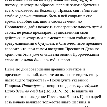
потому, некоторым образом, первый залог обручения
всего человечества Божеству. Правда, сия тайна еще
глубоко долженствовала быть в ней сокрыта в сие
время, подобно как цвет в своем семени; но
Провидение, дабы показать непогрешительность путей
своих, не редко предваряет существенныя свои
действия некоторыми знаменательными событиями,
вразумляющими о будущем: и благочестивое предание
говорит, что, при самом введении Пресвятыя Девы во
храм, она была уже оглашаема оными Пророческими
словами:
слыши дщи и виждь
и проч.
Ныне, во дни совершения древних начатков и
предзнаменований, желаете ли вы яснее видеть славу
настоящаго торжества? – Последуйте указанию
Пророка.
Приведутся,
говорит он далее,
приведутся
Царю девы во след Ея
(Пс. XLIV. 15). Не видите ли
теперь, что приведение Пресвятыя Девы к Царю царей
есть начало великаго торжественнаго шествия, в