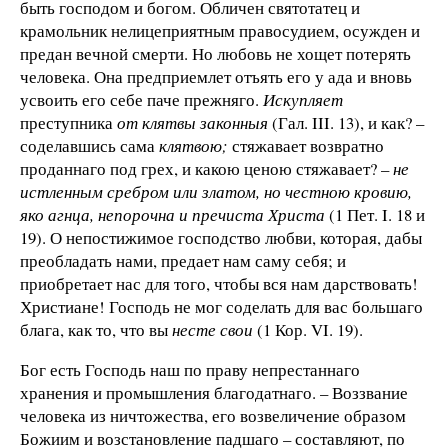
быть господом и богом. Обличен святотатец и
крамольник нелицеприятным правосудием, осужден и
предан вечной смерти. Но любовь не хощет потерять
человека. Она предприемлет отъять его у ада и вновь
усвоить его себе паче прежняго.
Искупляет
преступника
от клятвы законныя
(Гал. III. 13), и как? –
соделавшись сама
клятвою;
стяжавает возвратно
проданнаго под грех, и какою ценою стяжавает? –
не
истленным сребром или златом, но честною кровию,
яко агнца, непорочна и пречиста Христа
(1 Пет. I. 18 и
19). О непостижимое господство любви, которая, дабы
преобладать нами, предает нам саму себя; и
приобретает нас для того, чтобы вся нам дарствовать!
Христиане! Господь не мог соделать для вас большаго
блага, как то, что вы
несте свои
(1 Кор. VI. 19).
Бог есть Господь наш по праву непрестаннаго
хранения и промышления благодатнаго. – Воззвание
человека из ничтожества, его возвеличение образом
Божиим и возстановление падшаго – составляют, по