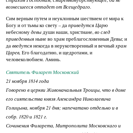
вознесшееся отпадет от Всещедраго
.
Сим верным путем и неуклонным шествием от мира к
Богу и от тьмы ко свету – да
приведутся Царю
небесному
девы
души наши, христиане,
во след
приведенныя
ныне во храм преблагословенныя Девы; и
да
введутся
некогда в нерукотворенный и вечный
храм
Царев,
Его благодатию, и щедротами, и
человеколюбием. Аминь.
Святитель Филарет Московский
21 ноября 1814 года
Говорено в церкви Живоначальныя Троицы, что в доме
его сиятельства князя Александра Николаевича
Голицына, ноября 21 дня; напечатано отдельно и в
собр. 1820 и 1821 г.
Сочинения Филарета, Митрополита Московскаго и