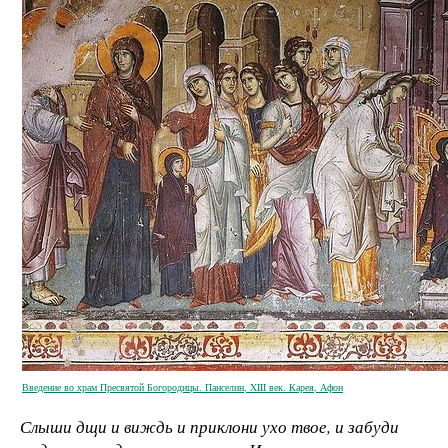
Введение во храм Пресвятой Богородицы. Панселин, XIII век. Карея, Афон
Слыши дщи и виждь и приклони ухо твое, и забуди