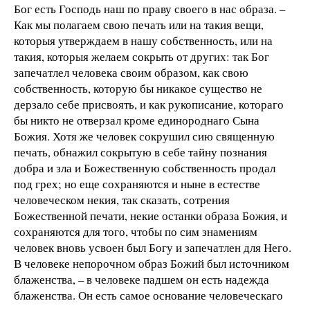
Бог есть Господь наш по праву своего в нас образа. –
Как мы полагаем свою печать или на такия вещи,
которыя утверждаем в нашу собственность, или на
такия, которыя желаем сокрыть от других: так Бог
запечатлел человека своим образом, как свою
собственность, которую бы никакое существо не
дерзало себе присвоять, и как рукописание, котораго
бы никто не отверзал кроме единороднаго Сына
Божия. Хотя же человек сокрушил сию священную
печать, обнажил сокрытую в себе тайну познания
добра и зла и Божественную собственность продал
под грех; но еще сохраняются и ныне в естестве
человеческом некия, так сказать, сотрения
Божественной печати, некие останки образа Божия, и
сохраняются для того, чтобы по сим знамениям
человек вновь усвоен был Богу и запечатлен для Него.
В человеке непорочном образ Божий был источником
блаженства, – в человеке падшем он есть надежда
блаженства. Он есть самое основание человеческаго