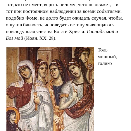
тот, кто не смеет, верить ничему, чего не осяжет, – и
тот при постоянном наблюдении за всеми событиями,
подобно Фоме, не долго будет ожидать случая, чтобы,
ощутив близость, исповедать истину являющагося
повсюду владычества Бога и Христа:
Господь мой и
Бог мой
(Иоан. XX. 28).
Толь
мощный,
толико