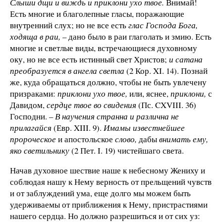
Слыши дщи и виждь и приклони ухо твое.
Внимай!
Есть многие и благолепные гласы, поражающие
внутренний слух; но не все есть
глас Господа Бога,
ходяща в раи,
– дано было в раи глаголать и змию. Есть
многие и светлые виды, встречающиеся духовному
оку, но не все есть истинный свет Христов;
и сатана
преобразуется в ангела светла
(2 Кор. XI. 14). Познай
же, куда обращаться должно, чтобы не быть увлечену
призраками:
приклони ухо твое,
или, яснее,
приклони,
с
Давидом,
сердце твое во свидения
(Пс. CXVIII. 36)
Господни. –
В научения странна и различна не
прилагайся
(Евр. XIII. 9).
Имамы известнейшее
пророческое
и апостольское
слово,
дабы
внимать ему,
яко светильнику
(2 Пет. I. 19) чистейшаго света.
Начав духовное шествие наше к небесному Жениху и
соблюдая нашу к Нему верность от прельщений чувств
и от заблуждений ума, еще долго мы можем быть
удерживаемы от приближения к Нему, пристрастиями
нашего сердца. Но должно разрешиться и от сих уз: