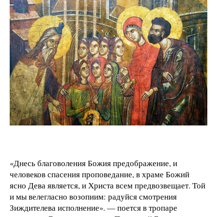
«Днесь благоволения Божия предображение, и
человеков спасения проповедание, в храме Божий
ясно Дева является, и Христа всем предвозвещает. Той
и мы велегласно возопиим: радуйся смотрения
Зиждителева исполнение». — поется в тропаре