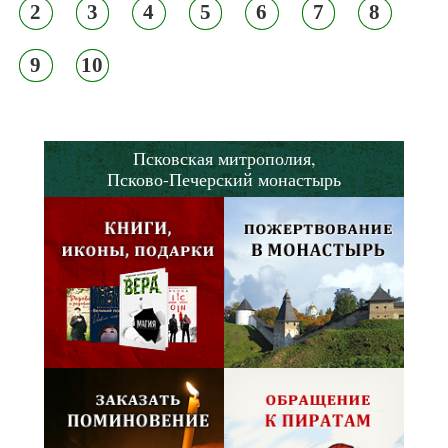
2
3
4
5
6
7
8
9
10
Псковская митрополия,
Псково-Печерский монастырь