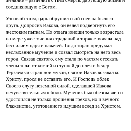
соединяющую с Богом.
Узнав об этом, царь обрушил свой гнев на былого
друга. Допросив Иакова, он велел подвергнуть его
жестоким пыткам. Но отвага юноши только возрастала
по мере ужесточения страданий и торжествовала над
бессилием царя и палачей. Тогда тиран придумал
неслыханное мучение и созвал смотреть на него весь
город. Связав святого, ему стали по частям отсекать
члены тела: от кистей и ступней до плеч и бедер.
Терзаемый страшной мукой, святой Иаков воззвал ко
Христу, прося не оставить его. И Господь облек
Своего слугу неземной силой, сделавшей Иакова
нечувствительным к боли. Мученик был обезглавлен и
удостоился не только прощения грехов, но и вечного
блаженства, уготованного идущим вслед за Христом.