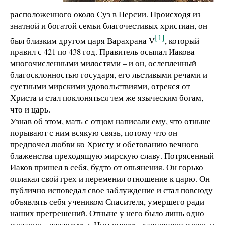
расположенного около Суз в Персии. Происходя из
знатной и богатой семьи благочестивых христиан, он
[1]
был близким другом царя Варахрана V
, который
правил с 421 по 438 год. Правитель осыпал Иакова
многочисленными милостями – и он, ослепленный
благосклонностью государя, его льстивыми речами и
суетными мирскими удовольствиями, отрекся от
Христа и стал поклоняться тем же языческим богам,
что и царь.
Узнав об этом, мать с отцом написали ему, что отныне
порывают с ним всякую связь, потому что он
предпочел любви ко Христу и обетованию вечного
блаженства преходящую мирскую славу. Потрясенный
Иаков пришел в себя, будто от опьянения. Он горько
оплакал свой грех и переменил отношение к царю. Он
публично исповедал свое заблуждение и стал повсюду
объявлять себя учеником Спасителя, умершего ради
наших прегрешений. Отныне у него было лишь одно
желание – разделить с Ним смерть, дарующую жизнь и