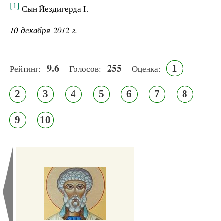
[1]
Сын Йездигерда I.
10 декабря 2012 г.
9.6
255
1
Рейтинг:
Голосов:
Оценка:
2
3
4
5
6
7
8
9
10