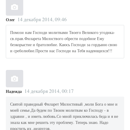
14 декабря 2014, 09:46
Олег
Помози нам Господи молитвами Твоего Великого угоднка-
св.прав.Филарета Милоствого обрести подобное Ему
безкорыстие и братолюбие. Каюсь Господи за гордыню свою
и среболюбие.Прости нас Господи на Тебя надеющихся!!!
14 декабря 2014, 00:17
Надежда
Святой праведный Филарет Милостивый ,моли Бога о мне и
моей семье.Да будем по Твоим молитвам ко Господу - в
здравии , и иметь любовь.Со мной приключилась беда и я не
знала как мне решить эту проблему. Теперь знаю. Надо
простить их ,недругов.