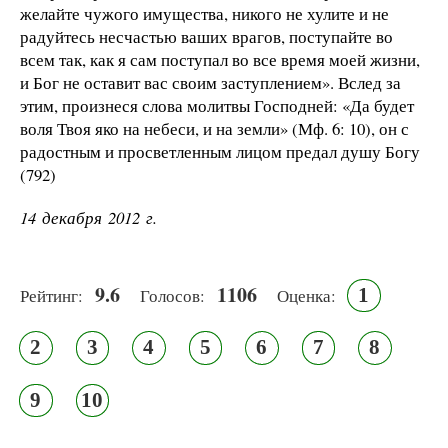
желайте чужого имущества, никого не хулите и не
радуйтесь несчастью ваших врагов, поступайте во
всем так, как я сам поступал во все время моей жизни,
и Бог не оставит вас своим заступлением». Вслед за
этим, произнеся слова молитвы Господней: «Да будет
воля Твоя яко на небеси, и на земли» (Мф. 6: 10), он с
радостным и просветленным лицом предал душу Богу
(792)
14 декабря 2012 г.
9.6
1106
1
Рейтинг:
Голосов:
Оценка:
2
3
4
5
6
7
8
9
10