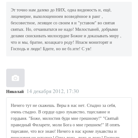
Эт точно нам далеко до НИХ, одна видимость и, ещё,
лицемерие, выхолощенноеи возведённое в ранг ,
безсовестное, лезящее со своим я и "уставом" во святая
святых. Но, отчаиватьтся не надо! Милостыней, добрыми
делами снискивать милосердие Божие и доказывать миру ,
что и мы, братие, козацкаго роду! Нпасм мониторят и
Господь и люди! Бдите, но не бз.ите! С ув!
14 декабря 2012, 17:30
Николай
Ничего тут не скажешь. Веры в нас нет. Стыдно за себя,
очень стыдно. В сердце одно лукавство, тщеславие и
гордыня. "Боже, милостив буди мне грешному!" "Святый
праведный Филарете, моли Бога о мне грешнем!" И опять
тщесавие, что все знаю! Ничего в нас кроме лукавства и
тщеславия не осталось! Одна ложь, ложь и дожь! Господи,