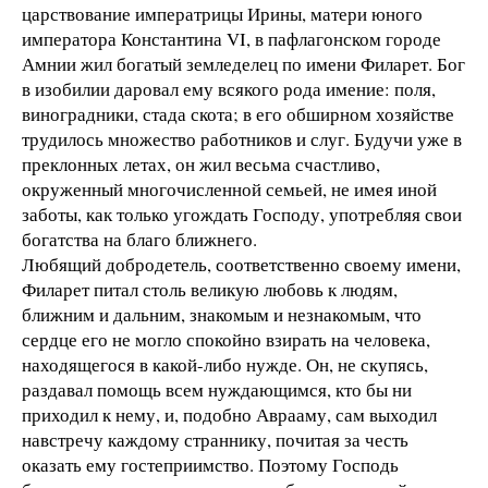
царствование императрицы Ирины, матери юного
императора Константина VI, в пафлагонском городе
Амнии жил богатый земледелец по имени Филарет. Бог
в изобилии даровал ему всякого рода имение: поля,
виноградники, стада скота; в его обширном хозяйстве
трудилось множество работников и слуг. Будучи уже в
преклонных летах, он жил весьма счастливо,
окруженный многочисленной семьей, не имея иной
заботы, как только угождать Господу, употребляя свои
богатства на благо ближнего.
Любящий добродетель, соответственно своему имени,
Филарет питал столь великую любовь к людям,
ближним и дальним, знакомым и незнакомым, что
сердце его не могло спокойно взирать на человека,
находящегося в какой-либо нужде. Он, не скупясь,
раздавал помощь всем нуждающимся, кто бы ни
приходил к нему, и, подобно Аврааму, сам выходил
навстречу каждому страннику, почитая за честь
оказать ему гостеприимство. Поэтому Господь