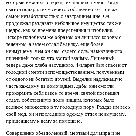
который незадолго перед тем лишился коня. Тогда
святой подарил ему своего собственного с той же
самой незаботливостью о завтрашнем дне. Он
продолжал раздавать небольшое имущество так же
щедро, как во времена преуспеяния и изобилия.
Вскоре подобным же образом он лишился коровы с
теленком, а затем отдал бедняку, еще более
неимущему, чем он сам, своего осла, навьюченного
пшеницей, только что взятой взаймы. Лишенный
теперь даже хлеба насущного, Филарет был спасен от
голодной смерти вспомоществованием, полученным
от одного из богатых друзей. Выделив надлежащую
часть каждому из домочадцев, дабы они смогли
прокормить себя какое-то время, святой поспешил
отдать собственную долю нищим, которых было
великое множество в ту голодную пору. Раздав им весь
свой мед, он и последнюю одежду отдал неимущему,
пришедшему к нему за помощью.
Совершенно обездоленный, мертвый для мира и не