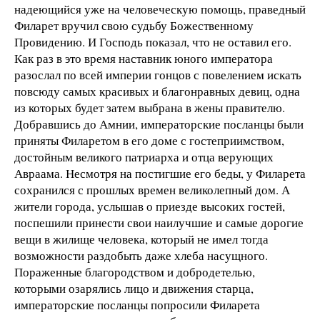
надеющийся уже на человеческую помощь, праведный
Филарет вручил свою судьбу Божественному
Провидению. И Господь показал, что не оставил его.
Как раз в это время наставник юного императора
разослал по всей империи гонцов с повелением искать
повсюду самых красивых и благонравных девиц, одна
из которых будет затем выбрана в жены правителю.
Добравшись до Амнии, императорские посланцы были
приняты Филаретом в его доме с гостеприимством,
достойным великого патриарха и отца верующих
Авраама. Несмотря на постигшие его беды, у Филарета
сохранился с прошлых времен великолепный дом. А
жители города, услышав о приезде высоких гостей,
поспешили принести свои наилучшие и самые дорогие
вещи в жилище человека, который не имел тогда
возможности раздобыть даже хлеба насущного.
Пораженные благородством и добродетелью,
которыми озарялись лицо и движения старца,
императорские посланцы попросили Филарета