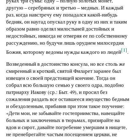
руках три сумы: одну – полную золотых монет,
другую – серебряных и третью – медных. И каждый
раз, когда навстречу ему попадался какой-нибудь
бедняк, он наугад опускал руку в одну из них и таким
образом равно оделял милостыней достойных и
недостойных, никогда не отмеряя ее по собственному
рассуждению, но будучи лишь орудием милосердия
[1]
Божия, которому ведомы нужды каждого из людей
.
Возведенный в достоинство консула, но все столь же
смиренный и кроткий, святой Филарет заранее был
извещен о своей предстоящей кончине. Тогда он
собрал всю большую семью у своего одра, подобно
патриарху Иакову (ср.: Быт. 49), и просил без
сожаления раздать все оставшееся имущество бедным
и обездоленным, прибавив при этом такое поучение:
«Дети мои, не забывайте гостеприимства, навещайте
больных и заключенных в тюрьмах, призирайте на
вдов и сирот, давайте погребение умершим в нищете,
не пренебрегайте частым посещением церкви, не