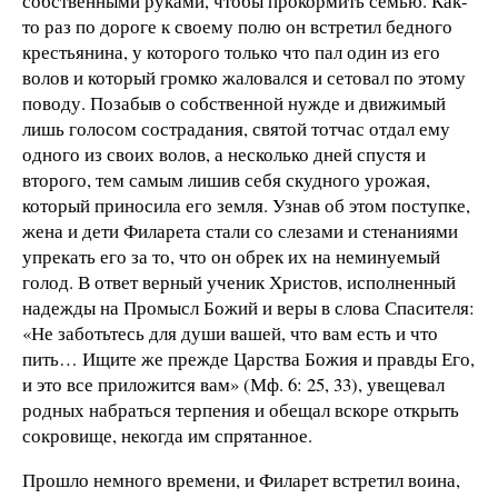
собственными руками, чтобы прокормить семью. Как-
то раз по дороге к своему полю он встретил бедного
крестьянина, у которого только что пал один из его
волов и который громко жаловался и сетовал по этому
поводу. Позабыв о собственной нужде и движимый
лишь голосом сострадания, святой тотчас отдал ему
одного из своих волов, а несколько дней спустя и
второго, тем самым лишив себя скудного урожая,
который приносила его земля. Узнав об этом поступке,
жена и дети Филарета стали со слезами и стенаниями
упрекать его за то, что он обрек их на неминуемый
голод. В ответ верный ученик Христов, исполненный
надежды на Промысл Божий и веры в слова Спасителя:
«Не заботьтесь для души вашей, что вам есть и что
пить… Ищите же прежде Царства Божия и правды Его,
и это все приложится вам» (Мф. 6: 25, 33), увещевал
родных набраться терпения и обещал вскоре открыть
сокровище, некогда им спрятанное.
Прошло немного времени, и Филарет встретил воина,