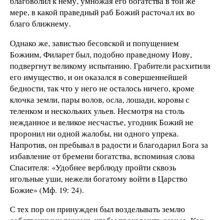
благоволил к нему, умножая его богатства в той же
мере, в какой праведный раб Божий расточал их во
благо ближнему.
Однако же, завистью бесовской и попущением
Божиим, Филарет был, подобно праведному Иову,
подвергнут великому испытанию. Грабители расхитили
его имущество, и он оказался в совершеннейшей
бедности, так что у него не осталось ничего, кроме
клочка земли, пары волов, осла, лошади, коровы с
теленком и нескольких ульев. Несмотря на столь
нежданное и великое несчастье, угодник Божий не
проронил ни одной жалобы, ни одного упрека.
Напротив, он пребывал в радости и благодарил Бога за
избавление от бремени богатства, вспоминая слова
Спасителя: «Удобнее верблюду пройти сквозь
игольные уши, нежели богатому войти в Царство
Божие» (Мф. 19: 24).
С тех пор он принужден был возделывать землю