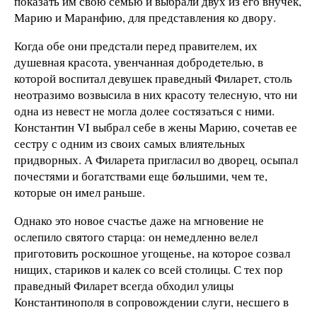
показать им свою семью и выбрали двух из его внучек,
Марию и Маранфию, для представления ко двору.
Когда обе они предстали перед правителем, их
душевная красота, увенчанная добродетелью, в
которой воспитал девушек праведный Филарет, столь
неотразимо возвысила в них красоту телесную, что ни
одна из невест не могла долее состязаться с ними.
Константин VI выбрал себе в жены Марию, сочетав ее
сестру с одним из своих самых влиятельных
придворных. А Филарета пригласил во дворец, осыпал
почестями и богатствами еще б
о
льшими, чем те,
которые он имел раньше.
Однако это новое счастье даже на мгновение не
ослепило святого старца: он немедленно велел
приготовить роскошное угощенье, на которое созвал
нищих, стариков и калек со всей столицы. С тех пор
праведный Филарет всегда обходил улицы
Константинополя в сопровождении слуги, несшего в