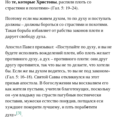
те, которые Христовы
Но
, распяли плоть со
страстями и похотями» (Гал. 5: 19–24).
Поэтому если мы живем духом, то по духу и поступать
должны – должны бороться со страстями и похотями.
Такая борьба избавляет от рабства законов плоти и
дарует свободу духа.
Апостол Павел призывал: «Поступайте по духу, и вы не
будете исполнять вожделений плоти, ибо плоть желает
противного духу, а дух – противного плоти: они друг
другу противятся, так что вы не то делаете, что хотели
бы. Если же вы духом водитесь, то вы не под законом»
(Гал. 5: 16–18). Святой Савва откликнулся на этот
призыв апостола. В богослужении мы восхваляем его
как жителя пустыни, учителя благотекущих, поскольку
он «ум владыку на страсти пагубныя постнически
y
постaвив, мyжески естество пон
див, потщaлся еси
о
хyждшее покорити лyчшему, и плть пораб
тити
[3]
дyху»
.