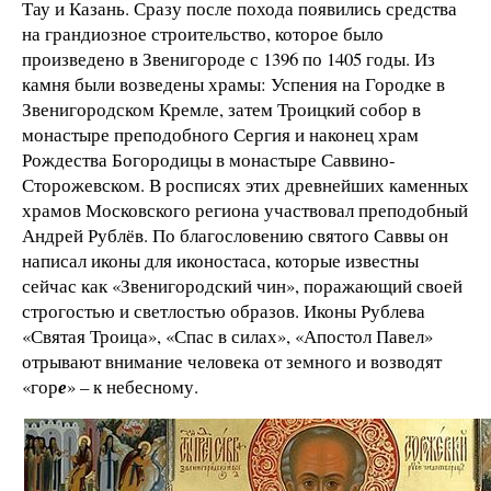
Тау и Казань. Сразу после похода появились средства
на грандиозное строительство, которое было
произведено в Звенигороде с 1396 по 1405 годы. Из
камня были возведены храмы: Успения на Городке в
Звенигородском Кремле, затем Троицкий собор в
монастыре преподобного Сергия и наконец храм
Рождества Богородицы в монастыре Саввино-
Сторожевском. В росписях этих древнейших каменных
храмов Московского региона участвовал преподобный
Андрей Рублёв. По благословению святого Саввы он
написал иконы для иконостаса, которые известны
сейчас как «Звенигородский чин», поражающий своей
строгостью и светлостью образов. Иконы Рублева
«Святая Троица», «Спас в силах», «Апостол Павел»
отрывают внимание человека от земного и возводят
«гор
е
» – к небесному.