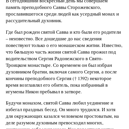
В сегодняшний воскресный день мы совершаем
память преподобного Саввы Сторожевского,
прославившегося среди людей как усердный монах и
рассудительный духовник.
Где был рожден святой Савва и кто были его родители
– неизвестно. Все дошедшие до нас сведения
повествуют только о его монашеском житии. Известно,
что б
о
льшую часть жизни святой Савва прожил под
водительством Сергия Радонежского в Свято-
Троицком монастыре. Со временем он был избран
духовником братии, включая самого Сергия, а после
кончины преподобного Сергия († 1392) некоторое
время возглавлял его обитель, пока избранный в
игумены Никон пребывал в затворе.
Будучи монахом, святой Савва любил уединение и
избегал праздных бесед. Он много трудился. И хотя
для окружающих казался человеком простоватым, на
деле разумом духовным превосходил многих,