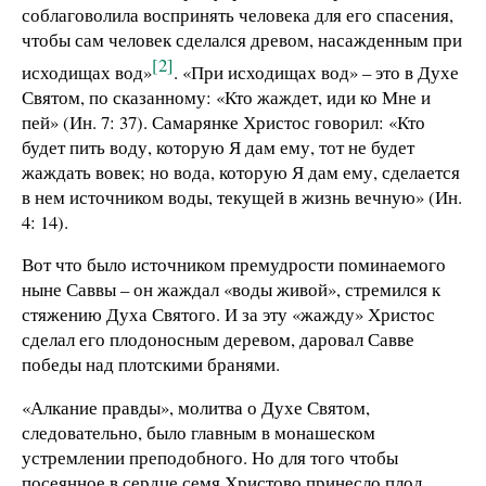
соблаговолила воспринять человека для его спасения,
чтобы сам человек сделался древом, насажденным при
[2]
исходищах вод»
. «При исходищах вод» – это в Духе
Святом, по сказанному: «Кто жаждет, иди ко Мне и
пей» (Ин. 7: 37). Самарянке Христос говорил: «Кто
будет пить воду, которую Я дам ему, тот не будет
жаждать вовек; но вода, которую Я дам ему, сделается
в нем источником воды, текущей в жизнь вечную» (Ин.
4: 14).
Вот что было источником премудрости поминаемого
ныне Саввы – он жаждал «воды живой», стремился к
стяжению Духа Святого. И за эту «жажду» Христос
сделал его плодоносным деревом, даровал Савве
победы над плотскими бранями.
«Алкание правды», молитва о Духе Святом,
следовательно, было главным в монашеском
устремлении преподобного. Но для того чтобы
посеянное в сердце семя Христово принесло плод,