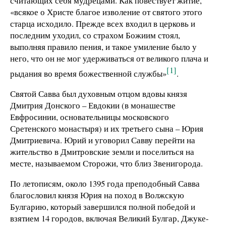
считающих себя мудрецами. Как повествует житие,
«всякое о Христе благое изволение от святого этого
старца исходило. Прежде всех входил в церковь и
последним уходил, со страхом Божиим стоял,
выполняя правило пения, и такое умиление было у
него, что он не мог удерживаться от великого плача и
[1]
рыдания во время божественной службы»
.
Святой Савва был духовным отцом вдовы князя
Дмитрия Донского – Евдокии (в монашестве
Евфросинии, основательницы московского
Сретенского монастыря) и их третьего сына – Юрия
Дмитриевича. Юрий и уговорил Савву перейти на
жительство в Дмитровские земли и поселиться на
месте, называемом Сторожи, что близ Звенигорода.
По летописям, около 1395 года преподобный Савва
благословил князя Юрия на поход в Волжскую
Булгарию, который завершился полной победой и
взятием 14 городов, включая Великий Булгар, Джуке-