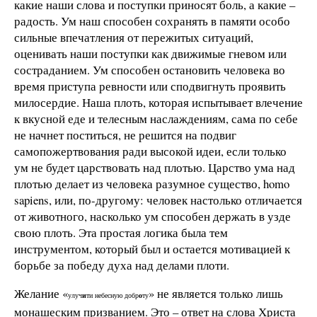
какие наши слова и поступки приносят боль, а какие –
радость. Ум наш способен сохранять в памяти особо
сильные впечатления от пережитых ситуаций,
оценивать наши поступки как движимые гневом или
состраданием. Ум способен остановить человека во
время приступа ревности или сподвигнуть проявить
милосердие. Наша плоть, которая испытывает влечение
к вкусной еде и телесным наслаждениям, сама по себе
не начнет поститься, не решится на подвиг
самопожертвования ради высокой идеи, если только
ум не будет царствовать над плотью. Царство ума над
плотью делает из человека разумное существо, homo
sapiens, или, по-другому: человек настолько отличается
от животного, насколько ум способен держать в узде
свою плоть. Эта простая логика была тем
инструментом, который был и остается мотивацией к
борьбе за победу духа над делами плоти.
Желание «
» не является только лишь
улуч
и
ти небесную добр
о
ту
монашеским призванием. Это – ответ на слова Христа