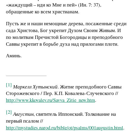
«жаждущий – иди ко Мне и пей» (Ин. 7: 37),
обращенные ко всем христианам.
Пусть же и наши немощные дерева, посаженные среди
сада Христова, Бог укрепит Духом Своим Живым. И
по молитвам Пречистой Богородицы и преподобного
Саввы укрепит в борьбе духа над прилогами плоти.
Аминь.
[1]
Маркелл Хутынский
. Житие преподобного Саввы
Сторожевского / Пер. К.П. Ковалева-Случевского //
http://www.kkovalev.ru/Savva_Zitie_new.htm
.
[2]
Августин
, святитель Иппонский. Толкование на
первый псалом //
http://mystudies.narod.ru/bible/ot/psalms/001augustin.html
.