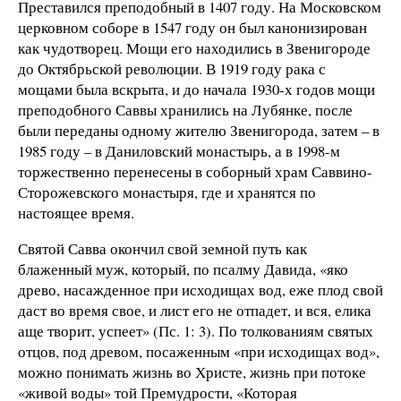
Преставился преподобный в 1407 году. На Московском
церковном соборе в 1547 году он был канонизирован
как чудотворец. Мощи его находились в Звенигороде
до Октябрьской революции. В 1919 году рака с
мощами была вскрыта, и до начала 1930-х годов мощи
преподобного Саввы хранились на Лубянке, после
были переданы одному жителю Звенигорода, затем – в
1985 году – в Даниловский монастырь, а в 1998-м
торжественно перенесены в соборный храм Саввино-
Сторожевского монастыря, где и хранятся по
настоящее время.
Святой Савва окончил свой земной путь как
блаженный муж, который, по псалму Давида, «яко
древо, насажденное при исходищах вод, еже плод свой
даст во время свое, и лист его не отпадет, и вся, елика
аще творит, успеет» (Пс. 1: 3). По толкованиям святых
отцов, под древом, посаженным «при исходищах вод»,
можно понимать жизнь во Христе, жизнь при потоке
«живой воды» той Премудрости, «Которая