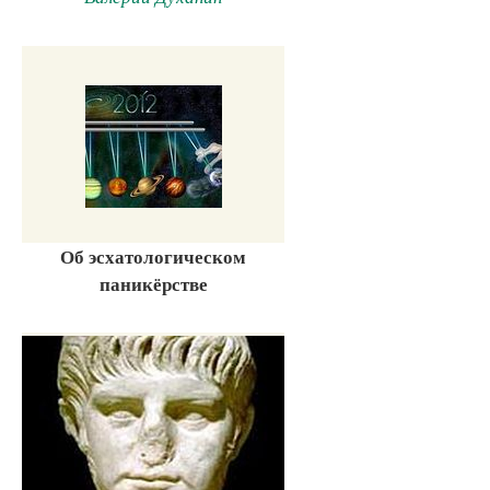
Об эсхатологическом
паникёрстве