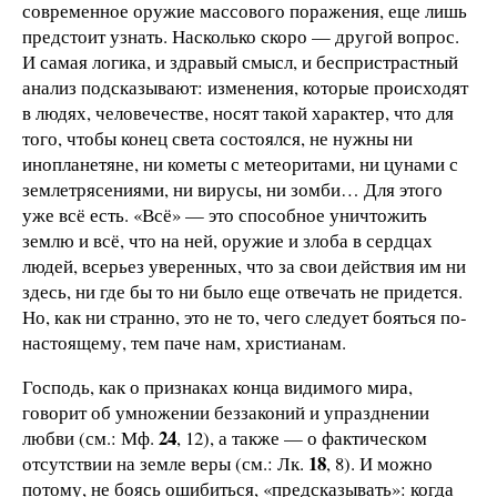
современное оружие массового поражения, еще лишь
предстоит узнать. Насколько скоро — другой вопрос.
И самая логика, и здравый смысл, и беспристрастный
анализ подсказывают: изменения, которые происходят
в людях, человечестве, носят такой характер, что для
того, чтобы конец света состоялся, не нужны ни
инопланетяне, ни кометы с метеоритами, ни цунами с
землетрясениями, ни вирусы, ни зомби… Для этого
уже всё есть. «Всё» — это способное уничтожить
землю и всё, что на ней, оружие и злоба в сердцах
людей, всерьез уверенных, что за свои действия им ни
здесь, ни где бы то ни было еще отвечать не придется.
Но, как ни странно, это не то, чего следует бояться по-
настоящему, тем паче нам, христианам.
Господь, как о признаках конца видимого мира,
говорит об умножении беззаконий и упразднении
24
любви (см.: Мф.
, 12), а также — о фактическом
18
отсутствии на земле веры (см.: Лк.
, 8). И можно
потому, не боясь ошибиться, «предсказывать»: когда