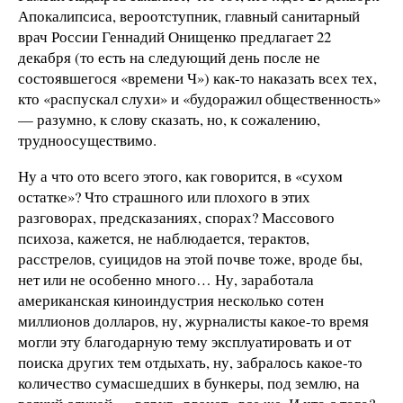
Апокалипсиса, вероотступник, главный санитарный
врач России Геннадий Онищенко предлагает 22
декабря (то есть на следующий день после не
состоявшегося «времени Ч») как-то наказать всех тех,
кто «распускал слухи» и «будоражил общественность»
— разумно, к слову сказать, но, к сожалению,
трудноосуществимо.
Ну а что ото всего этого, как говорится, в «сухом
остатке»? Что страшного или плохого в этих
разговорах, предсказаниях, спорах? Массового
психоза, кажется, не наблюдается, терактов,
расстрелов, суицидов на этой почве тоже, вроде бы,
нет или не особенно много… Ну, заработала
американская киноиндустрия несколько сотен
миллионов долларов, ну, журналисты какое-то время
могли эту благодарную тему эксплуатировать и от
поиска других тем отдыхать, ну, забралось какое-то
количество сумасшедших в бункеры, под землю, на