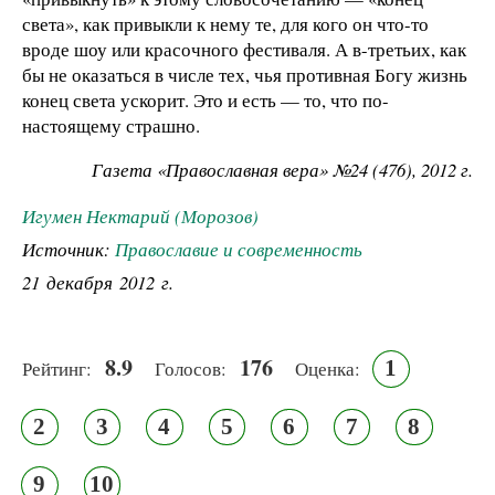
света», как привыкли к нему те, для кого он что-то
вроде шоу или красочного фестиваля. А в-третьих, как
бы не оказаться в числе тех, чья противная Богу жизнь
конец света ускорит. Это и есть — то, что по-
настоящему страшно.
Газета «Православная вера» №24 (476), 2012 г.
Игумен Нектарий (Морозов)
Источник:
Православие и современность
21 декабря 2012 г.
8.9
176
1
Рейтинг:
Голосов:
Оценка:
2
3
4
5
6
7
8
9
10