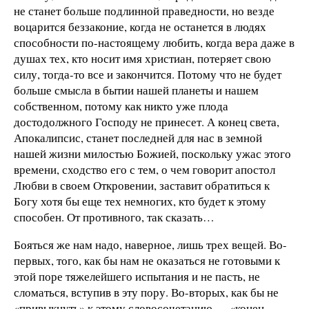
не станет больше подлинной праведности, но везде
воцарится беззаконие, когда не останется в людях
способности по-настоящему любить, когда вера даже в
душах тех, кто носит имя христиан, потеряет свою
силу, тогда-то все и закончится. Потому что не будет
больше смысла в бытии нашей планеты и нашем
собственном, потому как никто уже плода
достодолжного Господу не принесет. А конец света,
Апокалипсис, станет последней для нас в земной
нашей жизни милостью Божией, поскольку ужас этого
времени, сходство его с тем, о чем говорит апостол
Любви в своем Откровении, заставит обратиться к
Богу хотя бы еще тех немногих, кто будет к этому
способен. От противного, так сказать…
Бояться же нам надо, наверное, лишь трех вещей. Во-
первых, того, как бы нам не оказаться не готовыми к
этой поре тяжелейшего испытания и не пасть, не
сломаться, вступив в эту пору. Во-вторых, как бы не
«привыкнуть» к этому словосочетанию — «конец