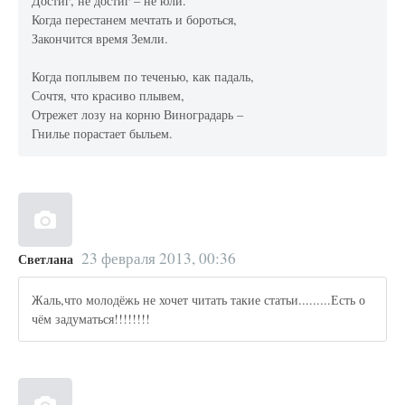
Достиг, не достиг – не юли.
Когда перестанем мечтать и бороться,
Закончится время Земли.
Когда поплывем по теченью, как падаль,
Сочтя, что красиво плывем,
Отрежет лозу на корню Виноградарь –
Гнилье порастает быльем.
23 февраля 2013, 00:36
Светлана
Жаль,что молодёжь не хочет читать такие статьи.........Есть о
чём задуматься!!!!!!!!