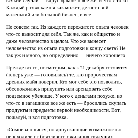
всякий случай — вдруг «рванет» все же. И что с того?
Каждый развлекается как может, делает свой
маленький или большой бизнес, и все.
Не совсем так. Из каждого пережитого опыта человек
что-то выносит для себя. Так же, как и общество и
даже человечество в целом. Что же вынесет
человечество из опыта подготовки к концу света? Не
так уж и много, но определенно — ничего хорошего.
Прежде всего, посмотрим, как к 21 декабря готовятся
(теперь уже — готовились) те, кто пророчествам
древних майя поверил. Кто мог себе это позволить,
обеспокоились прикупить или арендовать себе
подземное убежище. У кого с деньгами похуже, но
что-то в загашнике все же есть — бросились скупать
продукты и предметы первой необходимости. Вот,
пожалуй, и вся подготовка.
«Сомневающиеся, но допускающие возможность»
переходили от боязливого ожидания грядущих