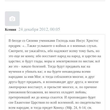
24 декабря 2012, 00:05
Ксения
В беседе со Своими учениками Господь наш Иисус Христос
предрек: «...Также услышите о войнах и о военных слухах.
Смотрите, не ужасайтесь, ибо надлежит всему тому быть, но
это еще не конец: ибо восстанет народ на народ, и царство на
царство; и будут глады, моры и землетрясения по местам; всё
же это - начало болезней. Тогда будут предавать вас на
мучения и убивать вас; и вы будете ненавидимы всеми
народами за имя Мое; и тогда соблазнятся многие, и друг
друга будут предавать, и возненавидят друг друга; и многие
лжепророки восстанут, и прельстят многих; и, по причине
умножения беззакония, во многих охладеет любовь;
претерпевший же до конца спасется. И проповедано будет
сие Евангелие Царствия по всей вселенной, во свидетельство
всем народам; и тогда придет Конец» (Мф. 24, 6-14; см.