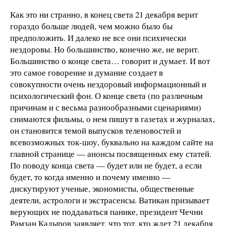
Как это ни странно, в конец света 21 декабря верит
гораздо больше людей, чем можно было бы
предположить. И далеко не все они психически
нездоровы. Но большинство, конечно же, не верит.
Большинство о конце света… говорит и думает. И вот
это самое говорение и думание создает в
совокупности очень нездоровый информационный и
психологический фон. О конце света (по различным
причинам и с весьма разнообразными сценариями)
снимаются фильмы, о нем пишут в газетах и журналах,
он становится темой выпусков теленовостей и
всевозможных ток-шоу, буквально на каждом сайте на
главной странице — анонсы посвященных ему статей.
По поводу конца света — будет или не будет, а если
будет, то когда именно и почему именно —
дискутируют ученые, экономисты, общественные
деятели, астрологи и экстрасенсы. Ватикан призывает
верующих не поддаваться панике, президент Чечни
Рамзан Кадыров заявляет, что тот, кто ждет 21 декабря