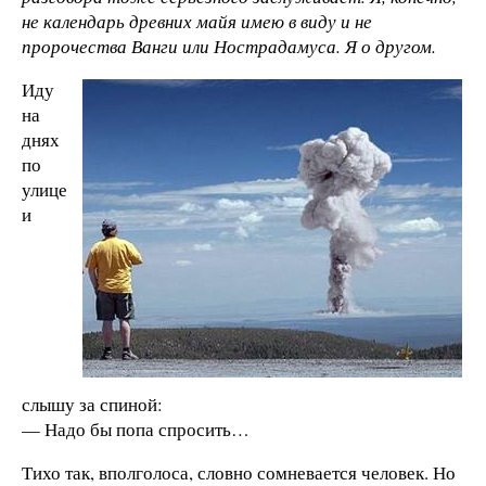
не календарь древних майя имею в виду и не
пророчества Ванги или Нострадамуса. Я о другом.
Иду
на
днях
по
улице
и
слышу за спиной:
— Надо бы попа спросить…
Тихо так, вполголоса, словно сомневается человек. Но