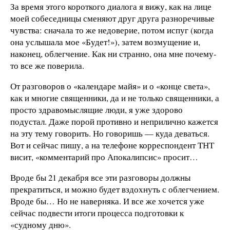
За время этого короткого диалога я вижу, как на лице
моей собеседницы сменяют друг друга разноречивые
чувства: сначала то же недоверие, потом испуг (когда
она услышала мое «Будет!»), затем возмущение и,
наконец, облегчение. Как ни странно, она мне почему-
то все же поверила.
От разговоров о «календаре майя» и о «конце света»,
как и многие священники, да и не только священники, а
просто здравомыслящие люди, я уже здорово
подустал. Даже порой противно и неприлично кажется
на эту тему говорить. Но говоришь — куда деваться.
Вот и сейчас пишу, а на телефоне корреспондент ТНТ
висит, «комментарий про Апокалипсис» просит…
Вроде бы 21 декабря все эти разговоры должны
прекратиться, и можно будет вздохнуть с облегчением.
Вроде бы… Но не наверняка. И все же хочется уже
сейчас подвести итоги процесса подготовки к
«судному дню».