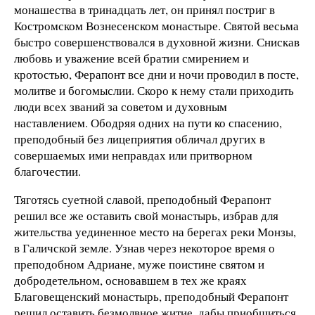
монашества в тринадцать лет, он принял постриг в
Костромском Вознесенском монастыре. Святой весьма
быстро совершенствовался в духовной жизни. Снискав
любовь и уважение всей братии смирением и
кротостью, Ферапонт все дни и ночи проводил в посте,
молитве и богомыслии. Скоро к нему стали приходить
люди всех званий за советом и духовным
наставлением. Ободряя одних на пути ко спасению,
преподобный без лицеприятия обличал других в
совершаемых ими неправдах или притворном
благочестии.
Тяготясь суетной славой, преподобный Ферапонт
решил все же оставить свой монастырь, избрав для
жительства уединенное место на берегах реки Монзы,
в Галичской земле. Узнав через некоторое время о
преподобном Адриане, муже поистине святом и
добродетельном, основавшем в тех же краях
Благовещенский монастырь, преподобный Ферапонт
решил оставить безмолвное житие, дабы приобщиться