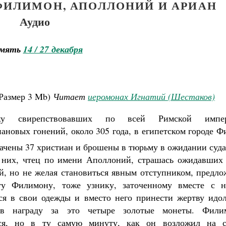
ФИЛИМОН, АПОЛЛОНИЙ И АРИАН
Аудио
мять
14 / 27 декабря
Размер
3 Mb
)
Читает
иеромонах Игнатий (Шестаков)
у свирепствовавших по всей Римской импе
ановых гонений, около 305 года, в египетском городе 
ачены 37 христиан и брошены в тюрьму в ожидании суда
 них, чтец по имени Аполлоний, страшась ожидавших 
й, но не желая становиться явным отступником, предло
ту Филимону, тоже узнику, заточенному вместе с н
ся в свои одежды и вместо него принести жертву идол
в награду за это четыре золотые монеты. Фили
мученик Георгий Победоносец. Научись у
святого
лся, но в ту самую минуту, как он возложил на с