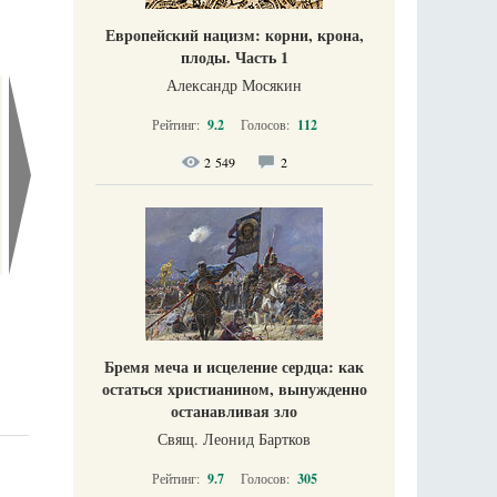
Европейский нацизм: корни, крона,
плоды. Часть 1
Александр Мосякин
Рейтинг:
9.2
Голосов:
112
2 549
2
Бремя меча и исцеление сердца: как
остаться христианином, вынужденно
останавливая зло
Свящ. Леонид Бартков
Рейтинг:
9.7
Голосов:
305