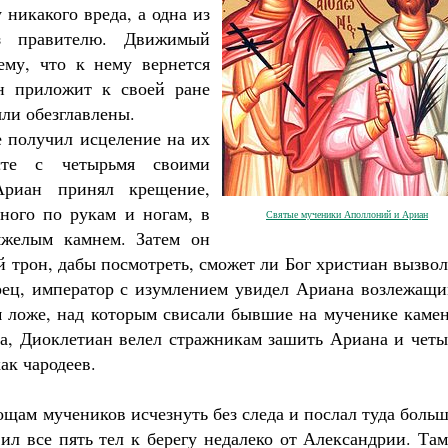
 никакого вреда, а одна из
аз правителю. Движимый
ему, что к нему вернется
он приложит к своей ране
ыли обезглавлены.
е получил исцеление на их
те с четырьмя своими
Ариан принял крещение,
нного по рукам и ногам, в
Святые мученики Аполлоний и Ариан
яжелым камнем. Затем он
й трон, дабы посмотреть, сможет ли Бог христиан вызво
рец, император с изумлением увидел Ариана возлежащи
м ложе, над которым свисали бывшие на мученике камен
са, Диоклетиан велел стражникам зашить Ариана и четы
ак чародеев.
ощам мучеников исчезнуть без следа и послал туда боль
ил все пять тел к берегу недалеко от Александрии. Та