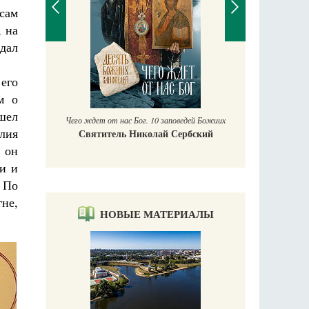
сам
 на
дал
Православный мальчик
его
Екатерина Баканова
м о
шел
Печорские 
й Божиих
Гал
лия
ский
, он
и и
 По
гне,
НОВЫЕ МАТЕРИАЛЫ