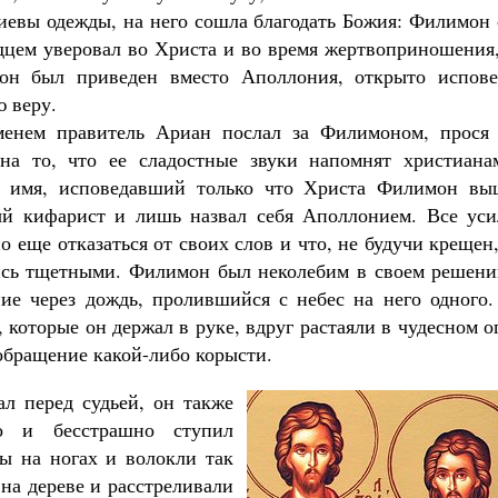
Роман Котов
евы одежды, на него сошла благодать Божия: Филимон 
дцем уверовал во Христа и во время жертвоприношения,
 он был приведен вместо Аполлония, открыто испове
 веру.
менем правитель Ариан послал за Филимоном, прося 
на то, что ее сладостные звуки напомнят христиана
е имя, исповедавший только что Христа Филимон вы
Чего ждет от нас Бог. 10 заповеде
мый кифарист и лишь назвал себя Аполлонием. Все уси
Святитель Николай Серб
о еще отказаться от своих слов и что, не будучи крещен
лись тщетными. Филимон был неколебим в своем решени
ие через дождь, пролившийся с небес на него одного.
которые он держал в руке, вдруг растаяли в чудесном о
 обращение какой-либо корысти.
л перед судьей, он также
о и бесстрашно ступил
ы на ногах и волокли так
на дереве и расстреливали