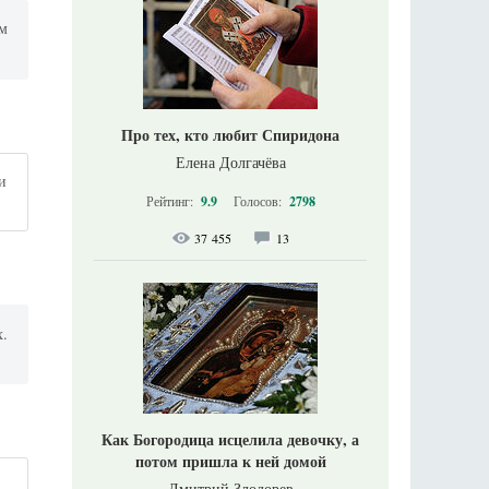
ем
Про тех, кто любит Спиридона
Елена Долгачёва
и
Рейтинг:
9.9
Голосов:
2798
37 455
13
х.
Как Богородица исцелила девочку, а
потом пришла к ней домой
Дмитрий Злодорев