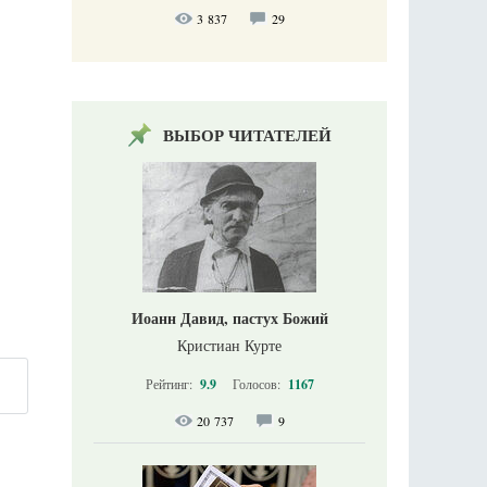
3 837
29
ВЫБОР ЧИТАТЕЛЕЙ
Иоанн Давид, пастух Божий
Кристиан Курте
Рейтинг:
9.9
Голосов:
1167
20 737
9