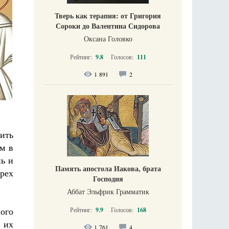
Тверь как терапия: от Григория
Сороки до Валентина Сидорова
Оксана Головко
Рейтинг:
9.8
Голосов:
111
1 891
2
лить
м в
ь и
Память апостола Иакова, брата
рех
Господня
Аббат Эльфрик Грамматик
шого
Рейтинг:
9.9
Голосов:
168
м их
1 761
4