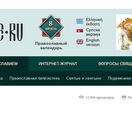
Ελληνική
έκδοση
Српска
верзиjа
English
Православный
version
календарь
СЛАВИЕМ
ИНТЕРНЕТ-ЖУРНАЛ
ВОПРОСЫ СВЯЩ
ка
|
Православная библиотека
|
Святые и святыни
|
Подвижники 
12 896 просмотров
Ра