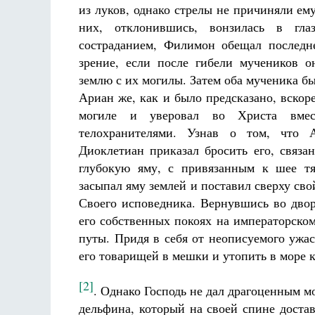
из луков, однако стрелы не причиняли ему
них, отклонившись, вонзилась в гл
состраданием, Филимон обещал последн
зрение, если после гибели мучеников 
землю с их могилы. Затем оба мученика б
Ариан же, как и было предсказано, вскор
могиле и уверовал во Христа вмес
телохранителями. Узнав о том, что 
Диоклетиан приказал бросить его, связа
глубокую яму, с привязанным к шее т
засыпал яму землей и поставил сверху сво
Своего исповедника. Вернувшись во дво
его собственных покоях на императорско
путы. Придя в себя от неописуемого ужа
его товарищей в мешки и утопить в море к
[2]
. Однако Господь не дал драгоценным м
дельфина, который на своей спине достав