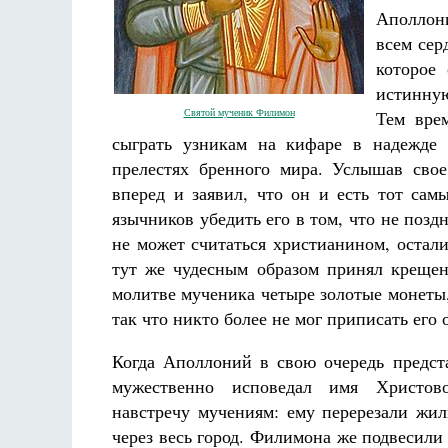
Аполлони
всем сер
которое
истинную
Святой мученик Филимон
Тем вре
сыграть узникам на кифаре в надежде 
прелестях бренного мира. Услышав сво
Как найти своё место в жизни
вперед и заявил, что он и есть тот са
Кирилл Мурышев
язычников убедить его в том, что не поздн
не может считаться христианином, оста
тут же чудесным образом принял крещен
молитве мученика четыре золотые монеты, 
так что никто более не мог приписать его
Когда Аполлоний в свою очередь предста
мужественно исповедал имя Христов
навстречу мучениям: ему перерезали жил
через весь город. Филимона же подвесили 