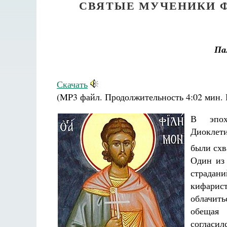
СВЯТЫЕ МУЧЕНИКИ 
Па
Скачать
(MP3 файл. Продолжительность
4:02 мин.
В эпох
Диоклети
были схв
Один из
страдани
кифарис
облачить
ааф
обещая 
Велико
согласи