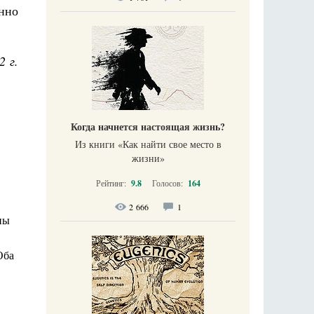
нно
2 г.
Когда начнется настоящая жизнь?
Из книги «Как найти свое место в
жизни​»
Рейтинг:
9.8
Голосов:
164
2 666
1
ны
Оба