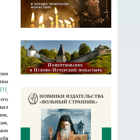
рии
Фивы
[1]
.
НОВИНКИ ИЗДАТЕЛЬСТВА
его
«ВОЛЬНЫЙ СТРАННИК»
жил
им,
ам,
мон
ебя