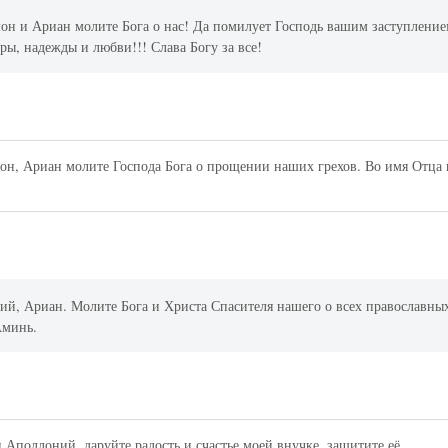
н и Ариан молите Бога о нас! Да помилует Господь вашим заступлени
ры, надежды и любви!!! Слава Богу за все!
н, Ариан молите Господа Бога о прощении наших грехов. Во имя Отца 
й, Ариан. Молите Бога и Христа Спасителя нашего о всех православны
Аминь.
Аполлоний, даруйте радость и счастье моей внучке, защитите её