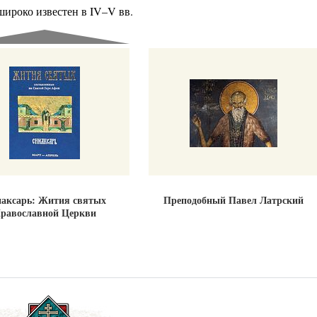
ироко известен в IV–V вв.
аксарь: Жития святых
Преподобный Павел Латрский
равославной Церкви