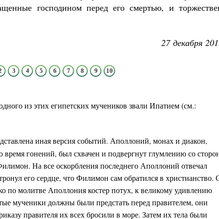
ращенные господином перед его смертью, и торжестве
27 декабря 201
2
3
4
5
6
7
8
9
10
одного из этих египетских мучеников звали Ипатием (см.:
едставлена иная версия событий. Аполлоний, монах и диакон,
 время гонений, был схвачен и подвергнут глумлению со сторо
Филимон. На все оскорбления последнего Аполлоний отвечал
 тронул его сердце, что Филимон сам обратился в христианство. 
о по молитве Аполлония костер потух, к великому удивлению
ятые мученики должны были предстать перед правителем, они
риказу правителя их всех бросили в море. Затем их тела были