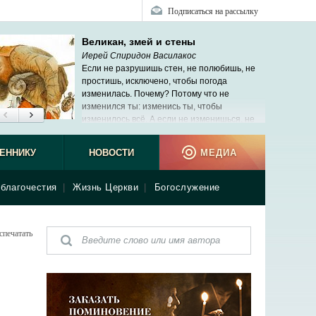
Подписаться на рассылку
Великан, змей и стены
Иерей Спиридон Василакос
Если не разрушишь стен, не полюбишь, не
простишь, исключено, чтобы погода
изменилась. Почему? Потому что не
изменился ты: изменись ты, чтобы
изменилось всё. А если не изменишься, не
жди перемен.
ЕННИКУ
НОВОСТИ
МЕДИА
благочестия
|
Жизнь Церкви
|
Богослужение
спечатать