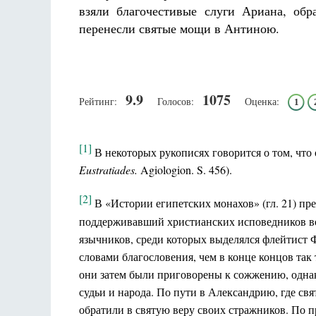
взяли благочестивые слуги Ариана, об
перенесли святые мощи в Антиною.
9.9
1075
Рейтинг:
Голосов:
Оценка:
1
[1]
В некоторых рукописях говорится о том, что 
Eustratiades.
Agiologion. S. 456).
[2]
В «Истории египетских монахов» (гл. 21) пр
поддерживавший христианских исповедников во
язычников, среди которых выделялся флейтист 
словами благословения, чем в конце концов так
они затем были приговорены к сожжению, однак
судьи и народа. По пути в Александрию, где св
обратили в святую веру своих стражников. По п