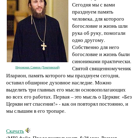
Сегодня мы с вами
празднуем память
человека, для которого
богословие и жизнь шли
рука об руку, помогали
одно другому.
Собственно для него
богословие и жизнь были
синонимами практически.
Святой священномученик
Иеромонах Симеон (Томачинский)
Иларион, память которого мы празднуем сегодня,
оставил обширное духовное наследие. Можно
выделить три главных его мысли основополагающих
во всех его работах. Первая – это мысль о Церкви: «Без
Церкви нет спасения!» - как он повторял постоянно, и
мы слышим в его тропаре.
Скачать
(MP3 файл. Продолжительность
5:38 мин.
Размер