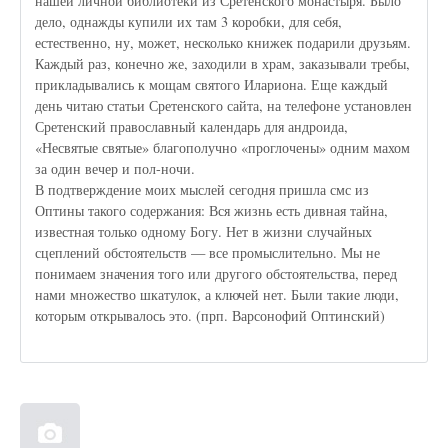
нашей личной библиотеки из Сретенского монастыря. Было
дело, однажды купили их там 3 коробки, для себя,
естественно, ну, может, несколько книжек подарили друзьям.
Каждый раз, конечно же, заходили в храм, заказывали требы,
прикладывались к мощам святого Илариона. Еще каждый
день читаю статьи Сретенского сайта, на телефоне установлен
Сретенский православный календарь для андроида,
«Несвятые святые» благополучно «проглочены» одним махом
за один вечер и пол-ночи.
В подтверждение моих мыслей сегодня пришла смс из
Оптины такого содержания: Вся жизнь есть дивная тайна,
известная только одному Богу. Нет в жизни случайных
сцеплений обстоятельств — все промыслительно. Мы не
понимаем значения того или другого обстоятельства, перед
нами множество шкатулок, а ключей нет. Были такие люди,
которым открывалось это. (прп. Варсонофий Оптинский)