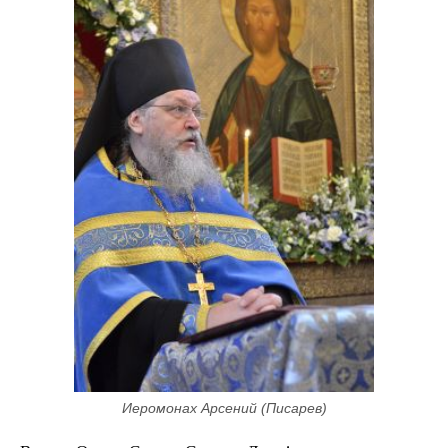
Иеромонах Арсений (Писарев)