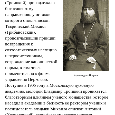
(Троицкий) принадлежал к
богословскому
направлению, у истоков
которого стоял епископ
Таврический Михаил
(Грибановский),
провозгласивший принцип
возвращения к
святоотеческому наследию
и первоисточникам,
возрождение канонической
нормы, в том числе
применительно к форме
Архимандрит Иларион
управления Церковью.
Поступив в 1906 году в Московскую духовную
академию, молодой Владимир Троицкий проникается
благотворным влиянием ученого монашества, которое
насадил в академии в бытность ее ректором ученик и
последователь владыки Михаила епископ Антоний
(Храповицкий), верный завету своего учителя