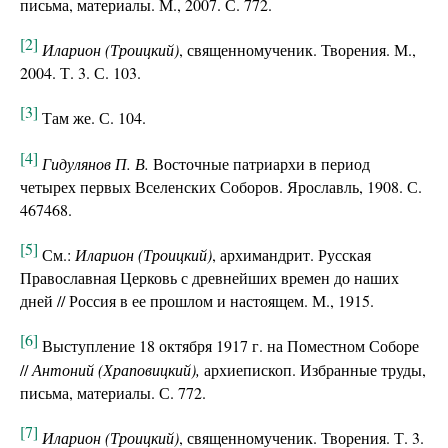
письма, материалы. М., 2007. С. 772.
[2]
Иларион (Троицкий)
, священномученик. Творения. М.,
2004. Т. 3. С. 103.
[3]
Там же. С. 104.
[4]
Гидулянов П. В.
Восточные патриархи в период
четырех первых Вселенских Соборов. Ярославль, 1908. С.
467468.
[5]
См.:
Иларион (Троицкий)
, архимандрит. Русская
Православная Церковь с древнейших времен до наших
дней // Россия в ее прошлом и настоящем. М., 1915.
[6]
Выступление 18 октября 1917 г. на Поместном Соборе
//
Антоний (Храповицкий),
архиепископ. Избранные труды,
письма, материалы. С. 772.
[7]
Иларион (Троицкий)
, священномученик. Творения. Т. 3.