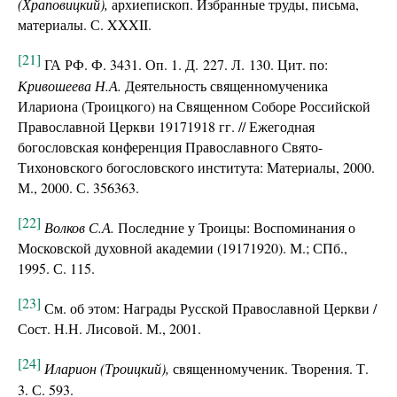
(Храповицкий),
архиепископ. Избранные труды, письма,
материалы. С. XXXII.
[21]
ГА РФ. Ф. 3431. Оп. 1. Д. 227. Л. 130. Цит. по:
Кривошеева Н.А.
Деятельность священномученика
Илариона (Троицкого) на Священном Соборе Российской
Православной Церкви 19171918 гг. // Ежегодная
богословская конференция Православного Свято-
Тихоновского богословского института: Материалы, 2000.
М., 2000. С. 356363.
[22]
Волков С.А.
Последние у Троицы: Воспоминания о
Московской духовной академии (19171920). М.; СПб.,
1995. С. 115.
[23]
См. об этом: Награды Русской Православной Церкви /
Сост. Н.Н. Лисовой. М., 2001.
[24]
Иларион (Троицкий),
священномученик. Творения. Т.
3. С. 593.