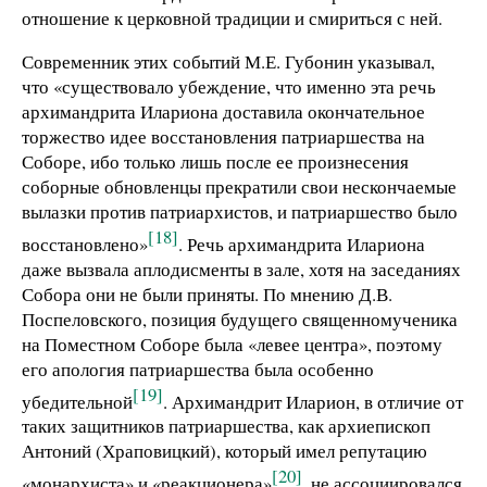
отношение к церковной традиции и смириться с ней.
Современник этих событий М.Е. Губонин указывал,
что «существовало убеждение, что именно эта речь
архимандрита Илариона доставила окончательное
торжество идее восстановления патриаршества на
Соборе, ибо только лишь после ее произнесения
соборные обновленцы прекратили свои нескончаемые
вылазки против патриархистов, и патриаршество было
[18]
восстановлено»
. Речь архимандрита Илариона
даже вызвала аплодисменты в зале, хотя на заседаниях
Собора они не были приняты. По мнению Д.В.
Поспеловского, позиция будущего священномученика
на Поместном Соборе была «левее центра», поэтому
его апология патриаршества была особенно
[19]
убедительной
. Архимандрит Иларион, в отличие от
таких защитников патриаршества, как архиепископ
Антоний (Храповицкий), который имел репутацию
[20]
«монархиста» и «реакционера»
, не ассоциировался