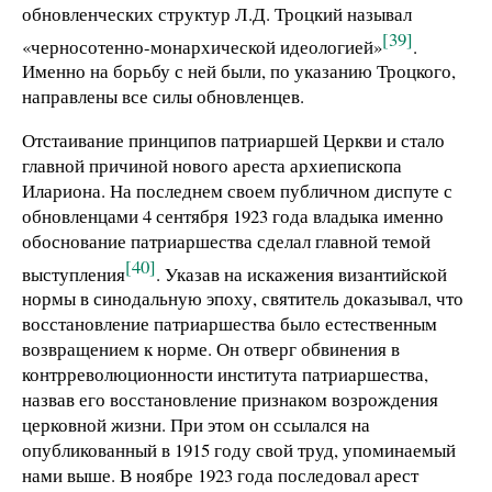
обновленческих структур Л.Д. Троцкий называл
[39]
«черносотенно-монархической идеологией»
.
Именно на борьбу с ней были, по указанию Троцкого,
направлены все силы обновленцев.
Отстаивание принципов патриаршей Церкви и стало
главной причиной нового ареста архиепископа
Илариона. На последнем своем публичном диспуте с
обновленцами 4 сентября 1923 года владыка именно
обоснование патриаршества сделал главной темой
[40]
выступления
. Указав на искажения византийской
нормы в синодальную эпоху, святитель доказывал, что
восстановление патриаршества было естественным
возвращением к норме. Он отверг обвинения в
контрреволюционности института патриаршества,
назвав его восстановление признаком возрождения
церковной жизни. При этом он ссылался на
опубликованный в 1915 году свой труд, упоминаемый
нами выше. В ноябре 1923 года последовал арест