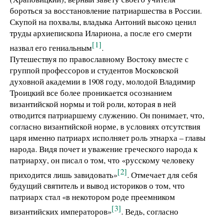
бороться за восстановление патриаршества в России.
Скупой на похвалы, владыка Антоний высоко ценил
труды архиепископа Илариона, а после его смерти
[1]
назвал его гениальным
.
Путешествуя по православному Востоку вместе с
группой профессоров и студентов Московской
духовной академии в 1908 году, молодой Владимир
Троицкий все более проникается осознанием
византийской нормы и той роли, которая в ней
отводится патриаршему служению. Он понимает, что,
согласно византийской норме, в условиях отсутствия
царя именно патриарх исполняет роль этнарха – главы
народа. Видя почет и уважение греческого народа к
патриарху, он писал о том, что «русскому человеку
[2]
приходится лишь завидовать»
. Отмечает для себя
будущий святитель и вывод историков о том, что
патриарх стал «в некотором роде преемником
[3]
византийских императоров»
. Ведь, согласно