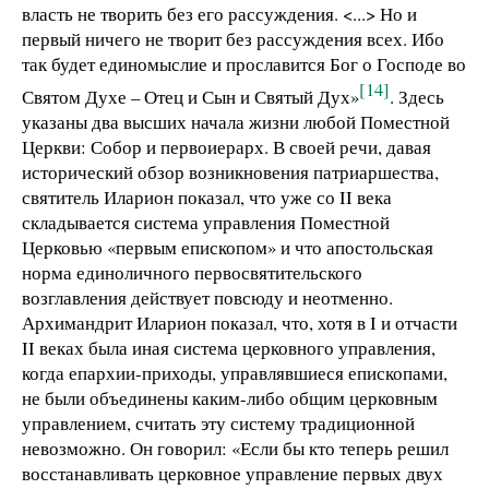
власть не творить без его рассуждения. <...> Но и
первый ничего не творит без рассуждения всех. Ибо
так будет единомыслие и прославится Бог о Господе во
[14]
Святом Духе – Отец и Сын и Святый Дух»
. Здесь
указаны два высших начала жизни любой Поместной
Церкви: Собор и первоиерарх. В своей речи, давая
исторический обзор возникновения патриаршества,
святитель Иларион показал, что уже со II века
складывается система управления Поместной
Церковью «первым епископом» и что апостольская
норма единоличного первосвятительского
возглавления действует повсюду и неотменно.
Архимандрит Иларион показал, что, хотя в I и отчасти
II веках была иная система церковного управления,
когда епархии-приходы, управлявшиеся епископами,
не были объединены каким-либо общим церковным
управлением, считать эту систему традиционной
невозможно. Он говорил: «Если бы кто теперь решил
восстанавливать церковное управление первых двух