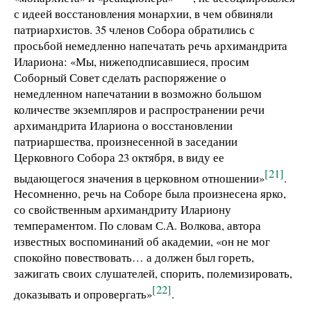
с идеей восстановления монархии, в чем обвиняли
патриархистов. 35 членов Собора обратились с
просьбой немедленно напечатать речь архимандрита
Илариона: «Мы, нижеподписавшиеся, просим
Соборный Совет сделать распоряжение о
немедленном напечатании в возможно большом
количестве экземпляров и распространении речи
архимандрита Илариона о восстановлении
патриаршества, произнесенной в заседании
Церковного Собора 23 октября, в виду ее
[21]
выдающегося значения в церковном отношении»
.
Несомненно, речь на Соборе была произнесена ярко,
со свойственным архимандриту Илариону
темпераментом. По словам С.А. Волкова, автора
известных воспоминаний об академии, «он не мог
спокойно повествовать… а должен был гореть,
зажигать своих слушателей, спорить, полемизировать,
[22]
доказывать и опровергать»
.