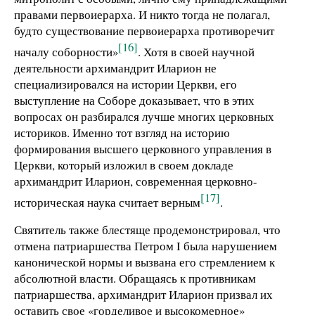
правами первоиерарха. И никто тогда не полагал,
будто существование первоиерарха противоречит
[16]
началу соборности»
. Хотя в своей научной
деятельности архимандрит Иларион не
специализировался на истории Церкви, его
выступление на Соборе доказывает, что в этих
вопросах он разбирался лучше многих церковных
историков. Именно тот взгляд на историю
формирования высшего церковного управления в
Церкви, который изложил в своем докладе
архимандрит Иларион, современная церковно-
[17]
историческая наука считает верным
.
Святитель также блестяще продемонстрировал, что
отмена патриаршества Петром I была нарушением
канонической нормы и вызвана его стремлением к
абсолютной власти. Обращаясь к противникам
патриаршества, архимандрит Иларион призвал их
оставить свое «горделивое и высокомерное»