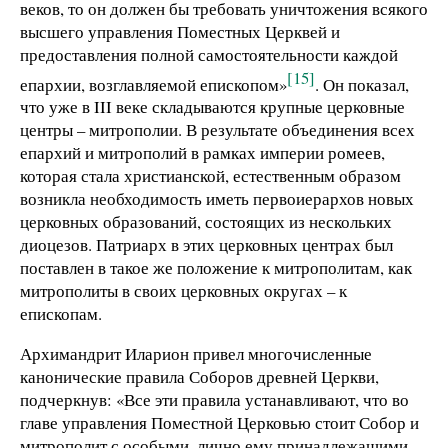
веков, то он должен бы требовать уничтожения всякого
высшего управления Поместных Церквей и
предоставления полной самостоятельности каждой
[15]
епархии, возглавляемой епископом»
. Он показал,
что уже в III веке складываются крупные церковные
центры – митрополии. В результате объединения всех
епархий и митрополий в рамках империи ромеев,
которая стала христианской, естественным образом
возникла необходимость иметь первоиерархов новых
церковных образований, состоящих из нескольких
диоцезов. Патриарх в этих церковных центрах был
поставлен в такое же положение к митрополитам, как
митрополиты в своих церковных округах – к
епископам.
Архимандрит Иларион привел многочисленные
канонические правила Соборов древней Церкви,
подчеркнув: «Все эти правила устанавливают, что во
главе управления Поместной Церковью стоит Собор и
митрополит с особыми, лично ему принадлежащими