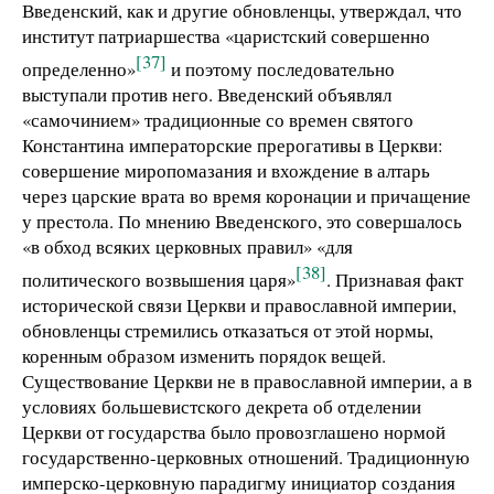
Введенский, как и другие обновленцы, утверждал, что
институт патриаршества «царистский совершенно
[37]
определенно»
и поэтому последовательно
выступали против него. Введенский объявлял
«самочинием» традиционные со времен святого
Константина императорские прерогативы в Церкви:
совершение миропомазания и вхождение в алтарь
через царские врата во время коронации и причащение
у престола. По мнению Введенского, это совершалось
«в обход всяких церковных правил» «для
[38]
политического возвышения царя»
. Признавая факт
исторической связи Церкви и православной империи,
обновленцы стремились отказаться от этой нормы,
коренным образом изменить порядок вещей.
Существование Церкви не в православной империи, а в
условиях большевистского декрета об отделении
Церкви от государства было провозглашено нормой
государственно-церковных отношений. Традиционную
имперско-церковную парадигму инициатор создания