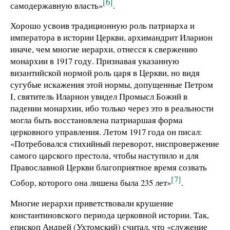
[6]
самодержавную власть»
.
Хорошо усвоив традиционную роль патриарха и
императора в истории Церкви, архимандрит Иларион
иначе, чем многие иерархи, отнесся к свержению
монархии в 1917 году. Признавая указанную
византийской нормой роль царя в Церкви, но видя
сугубые искажения этой нормы, допущенные Петром
I, святитель Иларион увидел Промысл Божий в
падении монархии, ибо только через это в реальности
могла быть восстановлена патриаршая форма
церковного управления. Летом 1917 года он писал:
«Потребовался стихийный переворот, ниспровержение
самого царского престола, чтобы наступило и для
Православной Церкви благоприятное время созвать
[7]
Собор, которого она лишена была 235 лет»
.
Многие иерархи приветствовали крушение
константиновского периода церковной истории. Так,
епископ Андрей (Ухтомский) считал, что «служение