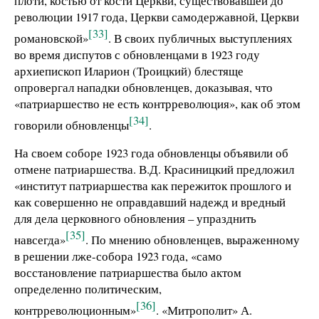
плоти, костью от кости Церкви, существовавшей до
революции 1917 года, Церкви самодержавной, Церкви
[33]
романовской»
. В своих публичных выступлениях
во время диспутов с обновленцами в 1923 году
архиепископ Иларион (Троицкий) блестяще
опровергал нападки обновленцев, доказывая, что
«патриаршество не есть контрреволюция», как об этом
[34]
говорили обновленцы
.
На своем соборе 1923 года обновленцы объявили об
отмене патриаршества. В.Д. Красиницкий предложил
«институт патриаршества как пережиток прошлого и
как совершенно не оправдавший надежд и вредный
для дела церковного обновления – упразднить
[35]
навсегда»
. По мнению обновленцев, выраженному
в решении лже-собора 1923 года, «само
восстановление патриаршества было актом
определенно политическим,
[36]
контрреволюционным»
. «Митрополит» А.