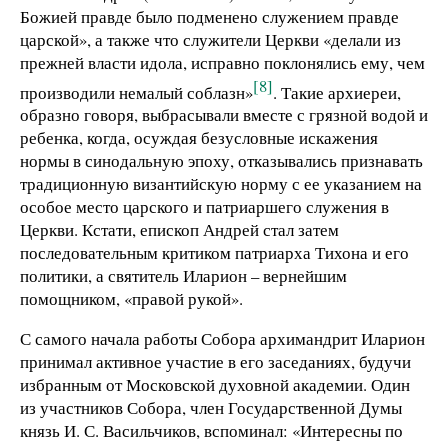
Божией правде было подменено служением правде
царской», а также что служители Церкви «делали из
прежней власти идола, исправно поклонялись ему, чем
[8]
производили немалый соблазн»
. Такие архиереи,
образно говоря, выбрасывали вместе с грязной водой и
ребенка, когда, осуждая безусловные искажения
нормы в синодальную эпоху, отказывались признавать
традиционную византийскую норму с ее указанием на
особое место царского и патриаршего служения в
Церкви. Кстати, епископ Андрей стал затем
последовательным критиком патриарха Тихона и его
политики, а святитель Иларион – вернейшим
помощником, «правой рукой».
С самого начала работы Собора архимандрит Иларион
принимал активное участие в его заседаниях, будучи
избранным от Московской духовной академии. Один
из участников Собора, член Государственной Думы
князь И. С. Васильчиков, вспоминал: «Интересны по