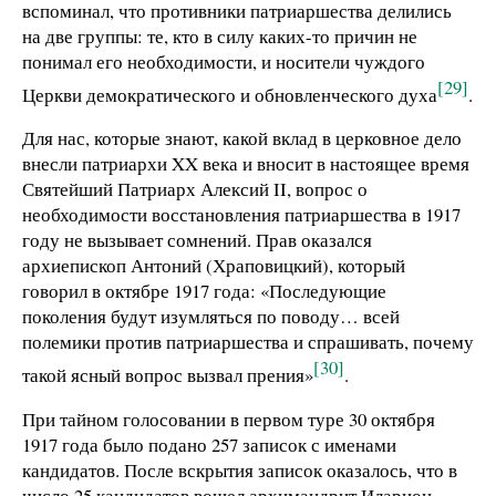
вспоминал, что противники патриаршества делились
на две группы: те, кто в силу каких-то причин не
понимал его необходимости, и носители чуждого
[29]
Церкви демократического и обновленческого духа
.
Для нас, которые знают, какой вклад в церковное дело
внесли патриархи XX века и вносит в настоящее время
Святейший Патриарх Алексий II, вопрос о
необходимости восстановления патриаршества в 1917
году не вызывает сомнений. Прав оказался
архиепископ Антоний (Храповицкий), который
говорил в октябре 1917 года: «Последующие
поколения будут изумляться по поводу… всей
полемики против патриаршества и спрашивать, почему
[30]
такой ясный вопрос вызвал прения»
.
При тайном голосовании в первом туре 30 октября
1917 года было подано 257 записок с именами
кандидатов. После вскрытия записок оказалось, что в
число 25 кандидатов вошел архимандрит Иларион,