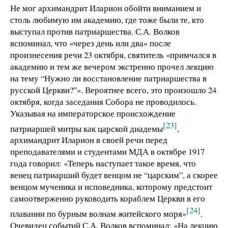
Не мог архимандрит Иларион обойти вниманием и
столь любимую им академию, где тоже были те, кто
выступал против патриаршества. С.А. Волков
вспоминал, что «через день или два» после
произнесения речи 23 октября, святитель «примчался в
академию и тем же вечером экстренно прочел лекцию
на тему “Нужно ли восстановление патриаршества в
русской Церкви?”». Вероятнее всего, это произошло 24
октября, когда заседания Собора не проводилось.
Указывая на императорское происхождение
[23]
патриаршей митры как царской диадемы
,
архимандрит Иларион в своей речи перед
преподавателями и студентами МДА в октябре 1917
года говорил: «Теперь наступает такое время, что
венец патриарший будет венцом не “царским”, а скорее
венцом мученика и исповедника, которому предстоит
самоотверженно руководить кораблем Церкви в его
[24]
плавании по бурным волнам житейского моря»
.
Очевидец событий С.А. Волков вспоминал: «На лекцию