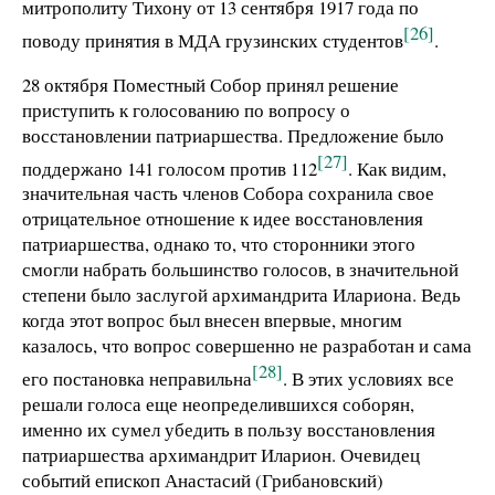
митрополиту Тихону от 13 сентября 1917 года по
[26]
поводу принятия в МДА грузинских студентов
.
28 октября Поместный Собор принял решение
приступить к голосованию по вопросу о
восстановлении патриаршества. Предложение было
[27]
поддержано 141 голосом против 112
. Как видим,
значительная часть членов Собора сохранила свое
отрицательное отношение к идее восстановления
патриаршества, однако то, что сторонники этого
смогли набрать большинство голосов, в значительной
степени было заслугой архимандрита Илариона. Ведь
когда этот вопрос был внесен впервые, многим
казалось, что вопрос совершенно не разработан и сама
[28]
его постановка неправильна
. В этих условиях все
решали голоса еще неопределившихся соборян,
именно их сумел убедить в пользу восстановления
патриаршества архимандрит Иларион. Очевидец
событий епископ Анастасий (Грибановский)