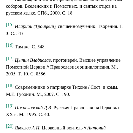
соборов, Вселенских и Поместных, и святых отцов на
русском языке. СПб., 2000. С. 18.
[15]
Иларион (Троицкий),
священномученик. Творения. Т.
3. С. 547.
[16]
Там же. С. 548.
[17]
Цыпин Владислав
, протоиерей. Высшее управление
Поместной Церкви // Православная энциклопедия. М.,
2005. Т. 10. С. 8586.
[18]
Современники о патриархе Тихоне / Сост. и комм.
М.Е. Губонин. М., 2007. С. 190.
[19]
Поспеловский Д.В.
Русская Православная Церковь в
XX в. М., 1995. С. 40.
[20]
Яковлев А.И.
Церковный воитель //
Антоний