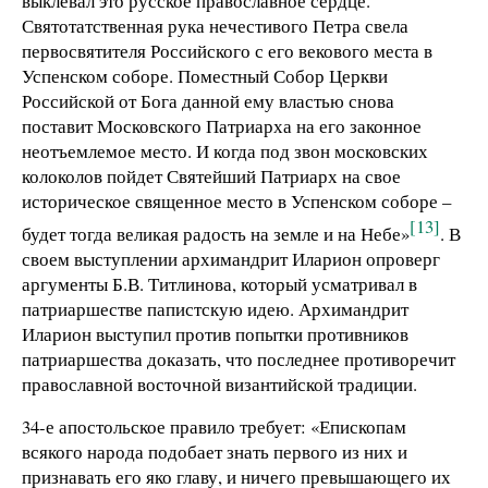
выклевал это русское православное сердце.
Святотатственная рука нечестивого Петра свела
первосвятителя Российского с его векового места в
Успенском соборе. Поместный Собор Церкви
Российской от Бога данной ему властью снова
поставит Московского Патриарха на его законное
неотъемлемое место. И когда под звон московских
колоколов пойдет Святейший Патриарх на свое
историческое священное место в Успенском соборе –
[13]
будет тогда великая радость на земле и на Небе»
. В
своем выступлении архимандрит Иларион опроверг
аргументы Б.В. Титлинова, который усматривал в
патриаршестве папистскую идею. Архимандрит
Иларион выступил против попытки противников
патриаршества доказать, что последнее противоречит
православной восточной византийской традиции.
34-е апостольское правило требует: «Епископам
всякого народа подобает знать первого из них и
признавать его яко главу, и ничего превышающего их