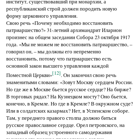
институт, существовавший при монархии, а
республиканский строй должен породить новую
форму церковного управления.
Свою речь «Почему необходимо восстановить
патриаршество?» 31-летний архимандрит Иларион
произнес на общем заседании Собора 23 октября 1917
года. «Мы не можем не восстановить патриаршество, –
говорил он, – мы должны его непременно
восстановить, потому что патриаршество есть
основной закон высшего управления каждой
[12]
Поместной Церкви»
. Он закончил свою речь
знаменитыми словами: «Зовут Москву сердцем России.
Но где же в Москве бьется русское сердце? На бирже?
В торговых рядах? На Кузнецком мосту? Оно бьется,
конечно, в Кремле. Но где в Кремле? В окружном суде?
Или в солдатских казармах? Нет, в Успенском соборе.
Там, у переднего правого столпа должно биться
русское православное сердце. Орел петровского, на
западный образец устроенного самодержавия