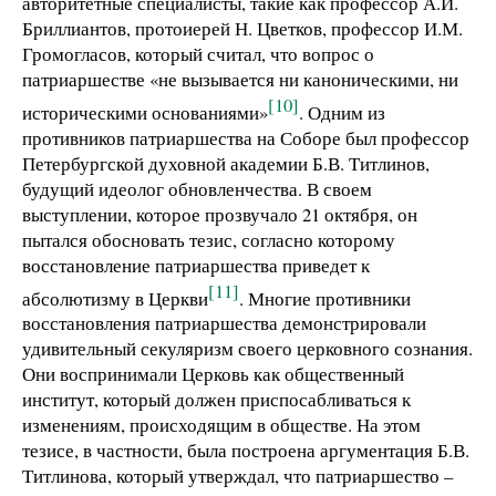
авторитетные специалисты, такие как профессор А.И.
Бриллиантов, протоиерей Н. Цветков, профессор И.М.
Громогласов, который считал, что вопрос о
патриаршестве «не вызывается ни каноническими, ни
[10]
историческими основаниями»
. Одним из
противников патриаршества на Соборе был профессор
Петербургской духовной академии Б.В. Титлинов,
будущий идеолог обновленчества. В своем
выступлении, которое прозвучало 21 октября, он
пытался обосновать тезис, согласно которому
восстановление патриаршества приведет к
[11]
абсолютизму в Церкви
. Многие противники
восстановления патриаршества демонстрировали
удивительный секуляризм своего церковного сознания.
Они воспринимали Церковь как общественный
институт, который должен приспосабливаться к
изменениям, происходящим в обществе. На этом
тезисе, в частности, была построена аргументация Б.В.
Титлинова, который утверждал, что патриаршество –