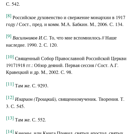
С. 542.
[8]
Российское духовенство и свержение монархии в 1917
году / Сост., пред. и комм. М.А. Бабкин. М., 2006. С. 134.
[9]
Васильчиков И.С.
То, что мне вспомнилось // Наше
наследие. 1990. 2. С. 120.
[10]
Священный Собор Православной Российской Церкви
19171918 гг.: Обзор деяний. Первая сессия / Сост. А.Г.
Кравецкий и др. М., 2002. С. 98.
[11]
Там же. С. 9293.
[12]
Иларион (Троицкий)
, священномученик. Творения. Т.
3. С. 545.
[13]
Там же. С. 552.
[14]
Каноны, или Книга Правил, святых апостол, святых