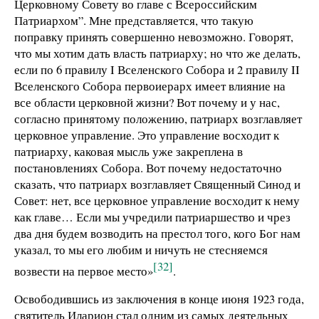
Церковному Совету во главе с Всероссийским
Патриархом”. Мне представляется, что такую
поправку принять совершенно невозможно. Говорят,
что мы хотим дать власть патриарху; но что же делать,
если по 6 правилу I Вселенского Собора и 2 правилу II
Вселенского Собора первоиерарх имеет влияние на
все области церковной жизни? Вот почему и у нас,
согласно принятому положению, патриарх возглавляет
церковное управление. Это управление восходит к
патриарху, каковая мысль уже закреплена в
постановлениях Собора. Вот почему недостаточно
сказать, что патриарх возглавляет Священный Синод и
Совет: нет, все церковное управление восходит к нему
как главе… Если мы учредили патриаршество и чрез
два дня будем возводить на престол того, кого Бог нам
указал, то мы его любим и ничуть не стесняемся
[32]
возвести на первое место»
.
Освободившись из заключения в конце июня 1923 года,
святитель Иларион стал одним из самых деятельных