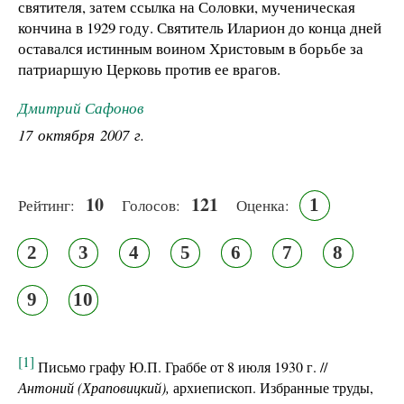
святителя, затем ссылка на Соловки, мученическая
кончина в 1929 году. Святитель Иларион до конца дней
оставался истинным воином Христовым в борьбе за
патриаршую Церковь против ее врагов.
Дмитрий Сафонов
17 октября 2007 г.
10
121
1
Рейтинг:
Голосов:
Оценка:
2
3
4
5
6
7
8
9
10
[1]
Письмо графу Ю.П. Граббе от 8 июля 1930 г. //
Антоний (Храповицкий),
архиепископ. Избранные труды,