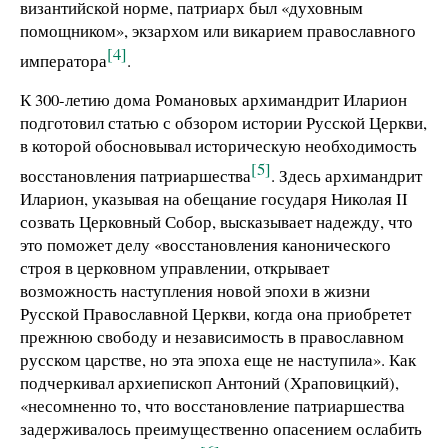
византийской норме, патриарх был «духовным
помощником», экзархом или викарием православного
[4]
императора
.
К 300-летию дома Романовых архимандрит Иларион
подготовил статью с обзором истории Русской Церкви,
в которой обосновывал историческую необходимость
[5]
восстановления патриаршества
. Здесь архимандрит
Иларион, указывая на обещание государя Николая II
созвать Церковный Собор, высказывает надежду, что
это поможет делу «восстановления канонического
строя в церковном управлении, открывает
возможность наступления новой эпохи в жизни
Русской Православной Церкви, когда она приобретет
прежнюю свободу и независимость в православном
русском царстве, но эта эпоха еще не наступила». Как
подчеркивал архиепископ Антоний (Храповицкий),
«несомненно то, что восстановление патриаршества
задерживалось преимущественно опасением ослабить