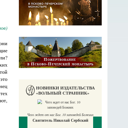
ов)
они
щие
ли?
ких
ятой
это
нец
НОВИНКИ ИЗДАТЕЛЬСТВА
«ВОЛЬНЫЙ СТРАННИК»
 тех
ют,
Чего ждет от нас Бог. 10 заповедей Божиих
Святитель Николай Сербский
аучись у