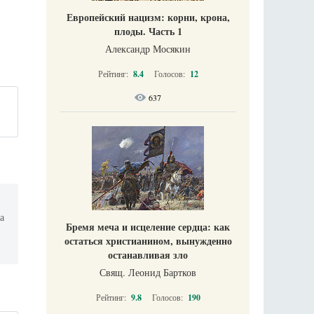
Европейский нацизм: корни, крона,
плоды. Часть 1
Александр Мосякин
Рейтинг:
8.4
Голосов:
12
637
а
Бремя меча и исцеление сердца: как
остаться христианином, вынужденно
останавливая зло
Свящ. Леонид Бартков
Рейтинг:
9.8
Голосов:
190