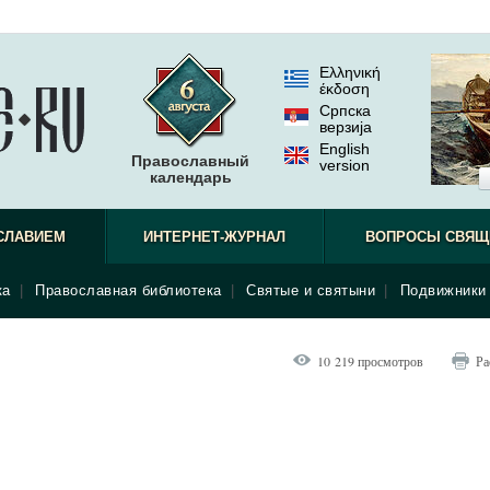
Ελληνική
έκδοση
Српска
верзиjа
English
Православный
version
календарь
СЛАВИЕМ
ИНТЕРНЕТ-ЖУРНАЛ
ВОПРОСЫ СВЯЩ
ка
|
Православная библиотека
|
Святые и святыни
|
Подвижники 
10 219 просмотров
Ра