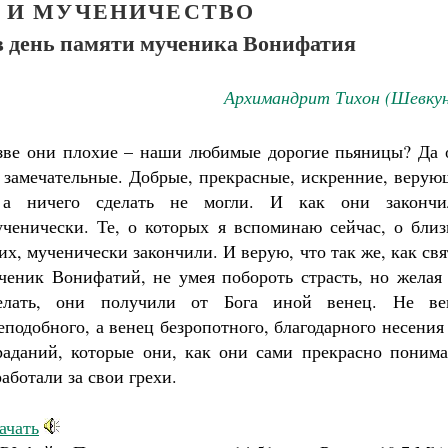
Ь И МУЧЕНИЧЕСТВО
 в день памяти мученика Вонифатия
Архимандрит Тихон (Шевкун
зве они плохие – наши любимые дорогие пьяницы? Да 
 замечательные. Добрые, прекрасные, искренние, верую
а ничего сделать не могли. И как они закончи
ченически. Те, о которых я вспоминаю сейчас, о близ
их, мученически закончили. И верую, что так же, как св
ченик Вонифатий, не умея побороть страсть, но желая 
елать, они получили от Бога иной венец. Не ве
еподобного, а венец безропотного, благодарного несения
раданий, которые они, как они сами прекрасно понима
работали за свои грехи.
Великомученик Георгий Победоносец. Н
ачать
святого