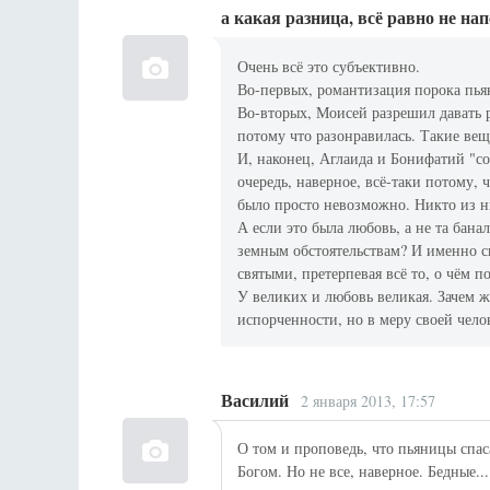
а какая разница, всё равно не на
Очень всё это субъективно.
Во-первых, романтизация порока пья
Во-вторых, Моисей разрешил давать ра
потому что разонравилась. Такие вещ
И, наконец, Аглаида и Бонифатий "с
очередь, наверное, всё-таки потому, 
было просто невозможно. Никто из н
А если это была любовь, а не та бана
земным обстоятельствам? И именно с
святыми, претерпевая всё то, о чём 
У великих и любовь великая. Зачем ж
испорченности, но в меру своей чело
Василий
2 января 2013, 17:57
О том и проповедь, что пьяницы спа
Богом. Но не все, наверное. Бедные..