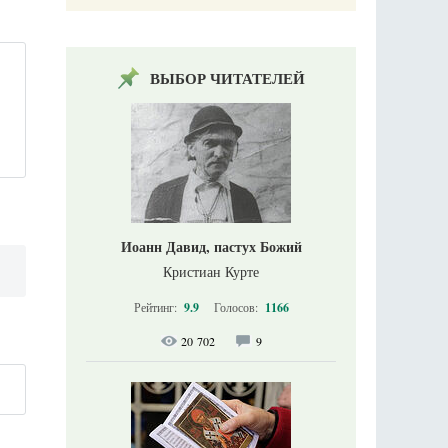
ВЫБОР ЧИТАТЕЛЕЙ
,
Иоанн Давид, пастух Божий
Кристиан Курте
Рейтинг:
9.9
Голосов:
1166
20 702
9