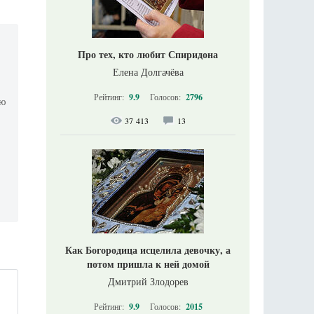
Про тех, кто любит Спиридона
Елена Долгачёва
Рейтинг:
9.9
Голосов:
2796
ую
37 413
13
Как Богородица исцелила девочку, а
потом пришла к ней домой
Дмитрий Злодорев
Рейтинг:
9.9
Голосов:
2015