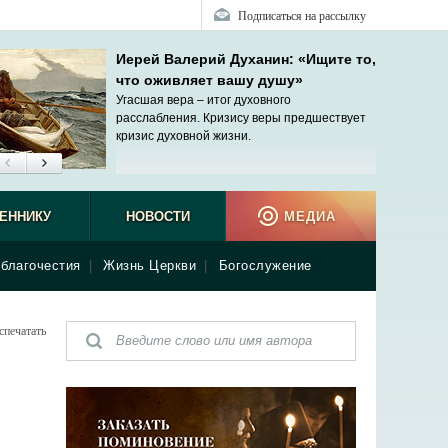
Подписаться на рассылку
Иерей Валерий Духанин: «Ищите то,
что оживляет вашу душу»
Угасшая вера – итог духовного
расслабления. Кризису веры предшествует
кризис духовной жизни.
ЕННИКУ
НОВОСТИ
МЕДИА
благочестия
|
Жизнь Церкви
|
Богослужение
спечатать