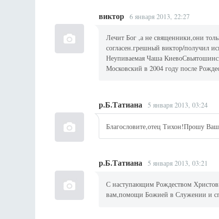
виктор
6 января 2013, 22:27
Лечит Бог ,а не священники,они тол
согласен.грешный виктор/получил ис
Неупиваемая Чаша КиевоСвьятошинска
Московский в 2004 году после Рожде
р.Б.Татиана
5 января 2013, 03:24
Благословите,отец Тихон!Прошу Ваши
р.Б.Татиана
5 января 2013, 03:21
С наступающим Рождеством Христовы
вам,помощи Божией в Служении и с