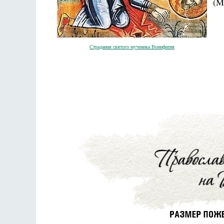
(M
Страдания святого мученика Вонифатия
Разлуки не будет
Фредерика де Грааф