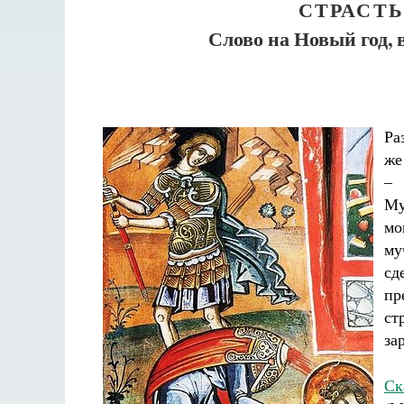
СТРАСТ
Слово на Новый год,
Ра
же
– 
Му
мо
му
сд
пр
ст
за
Ск