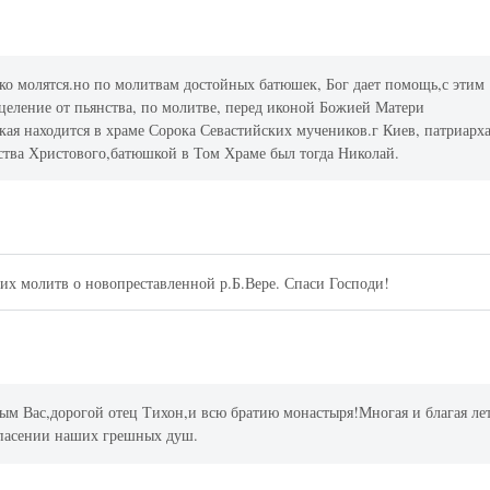
ько молятся.но по молитвам достойных батюшек, Бог дает помощь,с этим
целение от пьянства, по молитве, перед иконой Божией Матери
я находится в храме Сорока Севастийских мучеников.г Киев, патриарх
ства Христового,батюшкой в Том Храме был тогда Николай.
х молитв о новопреставленной р.Б.Вере. Спаси Господи!
м Вас,дорогой отец Тихон,и всю братию монастыря!Многая и благая ле
пасении наших грешных душ.