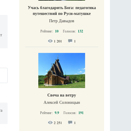
Учась благодарить Бога: педагогика
путешествий по Руси-матушке
Петр Давыдов
Рейтинг:
10
Голосов:
132
ат
1 201
1
Свеча на ветру
Алексей Солоницын
та
Рейтинг:
9.9
Голосов:
191
2 251
1