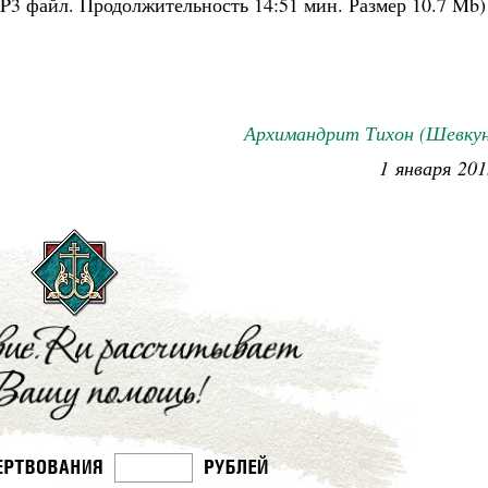
P3 файл. Продолжительность
14:51 мин.
Размер
10.7 Mb
)
Роман Котов
Архимандрит Тихон (Шевкун
1 января 201
Как найти своё место в жизни
Кирилл Мурышев