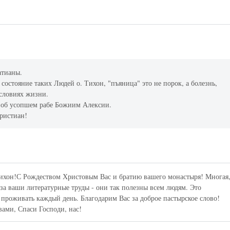
атианы.
состояние таких Людей о. Тихон, "пъяница" это не порок, а болезнь,
условиях жизни.
е об усопшем рабе Божиим Алексии.
ристиан!
ихон!С Рождеством Христовым Вас и братию вашего монастыря! Многая
 за ваши литературные труды - они так полезны всем людям. Это
 проживать каждый день. Благодарим Вас за доброе пастырское слово!
ами, Спаси Господи, нас!