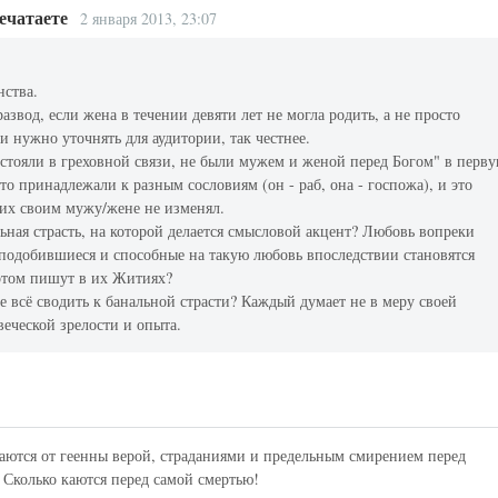
печатаете
2 января 2013, 23:07
нства.
звод, если жена в течении девяти лет не могла родить, а не просто
и нужно уточнять для аудитории, так честнее.
остояли в греховной связи, не были мужем и женой перед Богом" в перв
что принадлежали к разным сословиям (он - раб, она - госпожа), и это
их своим мужу/жене не изменял.
льная страсть, на которой делается смысловой акцент? Любовь вопреки
подобившиеся и способные на такую любовь впоследствии становятся
потом пишут в их Житиях?
е всё сводить к банальной страсти? Каждый думает не в меру своей
веческой зрелости и опыта.
саются от геенны верой, страданиями и предельным смирением перед
. Сколько каются перед самой смертью!