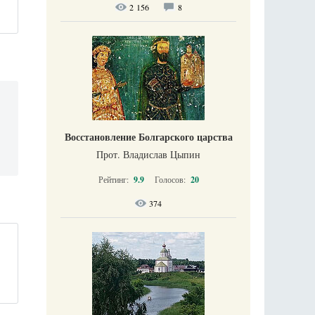
2 156
8
Восстановление Болгарского царства
Прот. Владислав Цыпин
Рейтинг:
9.9
Голосов:
20
374
,