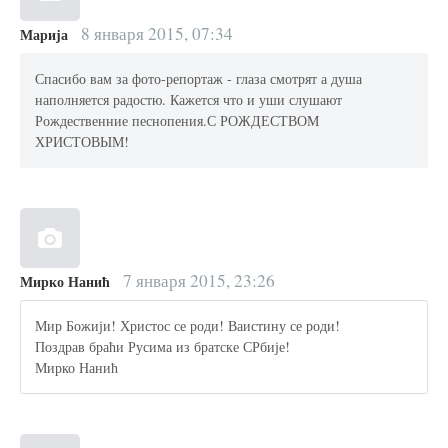
8 января 2015, 07:34
Марија
Спасибо вам за фото-репортаж - глаза смотрят а душа
наполняется радостю. Кажется что и уши слушают
Рождественние песнопения.С РОЖДЕСТВОМ
ХРИСТОВЫМ!
7 января 2015, 23:26
Мирко Нанић
Мир Божији! Христос се роди! Ваистину се роди!
Поздрав браћи Русима из братске СРбије!
Мирко Нанић