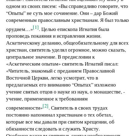
одном из своих писем: «Вы справедливо говорите, что
“Опыты” не суть мое сочинение. Они – дар Божий
современным православным христианам. Я был только
[1]
орудием…»
. Целью епископа Игнатия была
проповедь покаяния и исправления жизни.
Аскетическому деланию, общеобязательному для всех
христиан, святитель уделял огромное, можно сказать,
центральное значение. В предисловии к
«Аскетическим опытам» святитель Игнатий писал:
«Читатель, знакомый с преданием Православной
Восточной Церкви, легко усмотрит, что в
предлагаемых его вниманию “Опытах” изложено
учение святых отцов о науке из наук, о монашестве, -
учение, примененное к требованиям
[2]
современности»
. Святитель в своих трудах
постоянно напоминал христианам о тех обетах,
которые все мы давали при святом крещении, об
обязанности следовать и служить Христу.
Особенно важным святитель считал необходимость