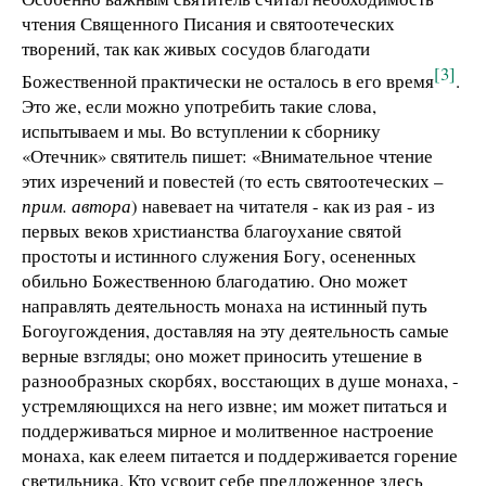
чтения Священного Писания и святоотеческих
творений, так как живых сосудов благодати
[3]
Божественной практически не осталось в его время
.
Это же, если можно употребить такие слова,
испытываем и мы. Во вступлении к сборнику
«Отечник» святитель пишет: «Внимательное чтение
этих изречений и повестей (то есть святоотеческих –
прим. автора
) навевает на читателя - как из рая - из
первых веков христианства благоухание святой
простоты и истинного служения Богу, осененных
обильно Божественною благодатию. Оно может
направлять деятельность монаха на истинный путь
Богоугождения, доставляя на эту деятельность самые
верные взгляды; оно может приносить утешение в
разнообразных скорбях, восстающих в душе монаха, -
устремляющихся на него извне; им может питаться и
поддерживаться мирное и молитвенное настроение
монаха, как елеем питается и поддерживается горение
светильника. Кто усвоит себе предложенное здесь