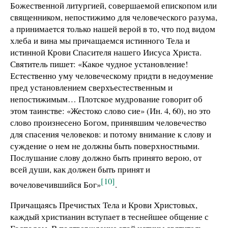
Божественной литургией, совершаемой епископом или
священником, непостижимо для человеческого разума,
а принимается только нашей верой в то, что под видом
хлеба и вина мы причащаемся истинного Тела и
истинной Крови Спасителя нашего Иисуса Христа.
Святитель пишет: «Какое чудное установление!
Естественно уму человеческому придти в недоумение
пред установлением сверхъестественным и
непостижимым… Плотское мудрование говорит об
этом таинстве: «Жестоко слово сие» (Ин. 4, 60), но это
слово произнесено Богом, принявшим человечество
для спасения человеков: и потому внимание к слову и
суждение о нем не должны быть поверхностными.
Послушание слову должно быть принято верою, от
всей души, как должен быть принят и
[10]
вочеловечившийся Бог»
.
Причащаясь Пречистых Тела и Крови Христовых,
каждый христианин вступает в теснейшее общение с