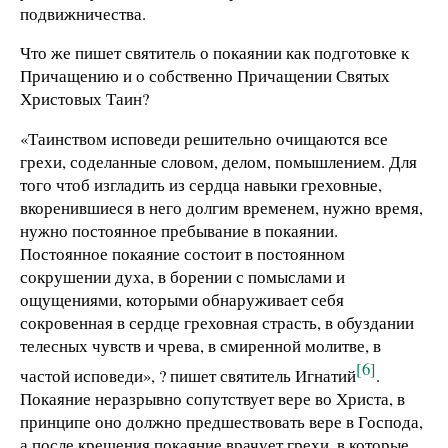
подвижничества.
Что же пишет святитель о покаянии как подготовке к
Причащению и о собственно Причащении Святых
Христовых Таин?
«Таинством исповеди решительно очищаются все
грехи, соделанные словом, делом, помышлением. Для
того чтоб изгладить из сердца навыки греховные,
вкоренившиеся в него долгим временем, нужно время,
нужно постоянное пребывание в покаянии.
Постоянное покаяние состоит в постоянном
сокрушении духа, в борении с помыслами и
ощущениями, которыми обнаруживает себя
сокровенная в сердце греховная страсть, в обуздании
телесных чувств и чрева, в смиренной молитве, в
[6]
частой исповеди», ? пишет святитель Игнатий
.
Покаяние неразрывно сопутствует вере во Христа, в
принципе оно должно предшествовать вере в Господа,
а после крещения покаяние врачует грехи, в которые