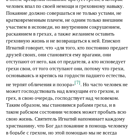
человек впал по своей немощи и греховному навыку.
Покаяние должно совершаться не только устами, не
кратковременным плачем, не одним только внешним
участием в исповеди, но внутренним сокрушением,
раскаянием в грехах, а также желанием оставить
греховную жизнь и не возвращаться к ней. Епископ
Игнатий говорит, что «для того, кто постоянно предает
друзей своих, они становятся ему врагами, они
отступают от него, как от предателя, а кто исповедует
грехи свои, от того отступают они, потому что грехи,
основываясь и крепясь на гордости падшего естества,
[7]
не терпят обличения и позора»
. Но часто человек не
может господствовать над влекущим его грехом, и
грех, в свою очередь, господствует над человеком.
Таким образом, мы становимся рабами греха, и в
таком рабском состоянии человек может пробыть всю
свою жизнь. Святитель Игнатий напоминает каждому
христианину, что Бог дал покаяние в помощь человеку
в борьбе с грехом, но этой помощью мы не всегда