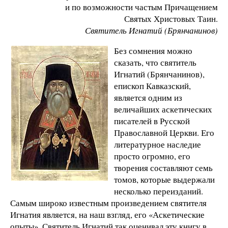
и по возможности частым Причащением
Святых Христовых Таин.
Святитель Игнатий (Брянчанинов)
Без сомнения можно
сказать, что святитель
Игнатий (Брянчанинов),
епископ Кавказский,
является одним из
величайших аскетических
писателей в Русской
Православной Церкви. Его
литературное наследие
просто огромно, его
творения составляют семь
томов, которые выдержали
несколько переизданий.
Самым широко известным произведением святителя
Игнатия является, на наш взгляд, его «Аскетические
опыты». Святитель Игнатий так оценивал эту книгу в