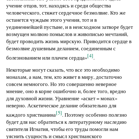
учение отцов, тот, находясь и среди общества
человеческого, стяжет сердечное безмолвие. Кто же
останется чуждым этого учения, тот и в
уединеннейшей пустыне, и в неисходном затворе будет
возмущен молвою помыслов и живописью мечтаний,
будет проводить жизнь мирскую. Приводится сердце в
безмолвие душевным деланием, соединенным с
[4]
болезнованием или плачем сердца»
.
Некоторые могут сказать, что все это необходимо
монахам, а нам, тем, кто живет в миру, достаточно
совсем немногого. Но это совершенно неверное
мнение, оно в корне ошибочно и, более того, вредно
для духовной жизни. Уравнение «аскет = монах»
неверно. Аскетическое делание обязательно для
[5]
каждого христианина
. Поэтому особенно полезно
будет для нас обратиться к литературному наследию
святителя Игнатия, чтобы его труды помогли нам
уяснить сущность и смысл христианского