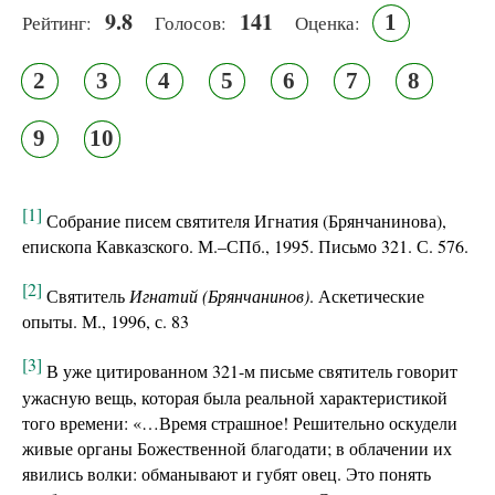
9.8
141
1
Рейтинг:
Голосов:
Оценка:
2
3
4
5
6
7
8
9
10
[1]
Собрание писем святителя Игнатия (Брянчанинова),
епископа Кавказского. М.–СПб., 1995. Письмо 321. С. 576.
[2]
Святитель
Игнатий (Брянчанинов)
. Аскетические
опыты. М., 1996, с. 83
[3]
В уже цитированном 321-м письме святитель говорит
ужасную вещь, которая была реальной характеристикой
того времени: «…Время страшное! Решительно оскудели
живые органы Божественной благодати; в облачении их
явились волки: обманывают и губят овец. Это понять