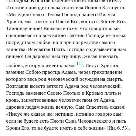
Господом. В подтверждение этой истины святитель
Игнатий приводит слова святителя Иоанна Златоуста:
«Мы едино тело с Телом Господа нашего Иисуса
Христа, мы – плоть от Плоти Его, кость от Костей Его.
Тайнонаучение! Внимайте тому, что говорится: мы
соединяемся со всесвятою Плотию Господа не только
посредством любви, но и при посредстве самого
таинства. Всесвятая Плоть Господа соделывается нам
пищею! Он даровал нам эту пищу, желая показать
[11]
любовь, которую имеет к нам»
. Иисус Христос
заменил Собою праотца Адама, через грехопадение
которого весь род человеческий осужден на смерть.
Возглавив вместо ветхого Адама род человеческий,
Господь заменяет Своею Плотью и Кровью плоть и
кровь, заимствованные человечеством от Адама,
даровав людям жизнь вечную. Сам Спаситель сказал:
«Иисус же сказал им: истинно, истинно говорю вам:
если не будете есть Плоти Сына Человеческого и пить
Крови Его, то не будете иметь в себе жизни» (Ин. 6, 53).