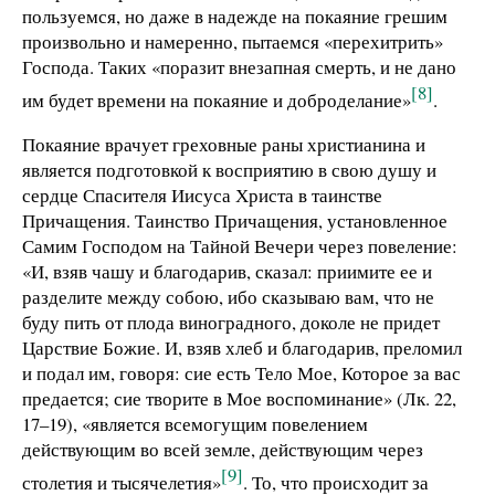
пользуемся, но даже в надежде на покаяние грешим
произвольно и намеренно, пытаемся «перехитрить»
Господа. Таких «поразит внезапная смерть, и не дано
[8]
им будет времени на покаяние и доброделание»
.
Покаяние врачует греховные раны христианина и
является подготовкой к восприятию в свою душу и
сердце Спасителя Иисуса Христа в таинстве
Причащения. Таинство Причащения, установленное
Самим Господом на Тайной Вечери через повеление:
«И, взяв чашу и благодарив, сказал: приимите ее и
разделите между собою, ибо сказываю вам, что не
буду пить от плода виноградного, доколе не придет
Царствие Божие. И, взяв хлеб и благодарив, преломил
и подал им, говоря: сие есть Тело Мое, Которое за вас
предается; сие творите в Мое воспоминание» (Лк. 22,
17–19), «является всемогущим повелением
действующим во всей земле, действующим через
[9]
столетия и тысячелетия»
. То, что происходит за