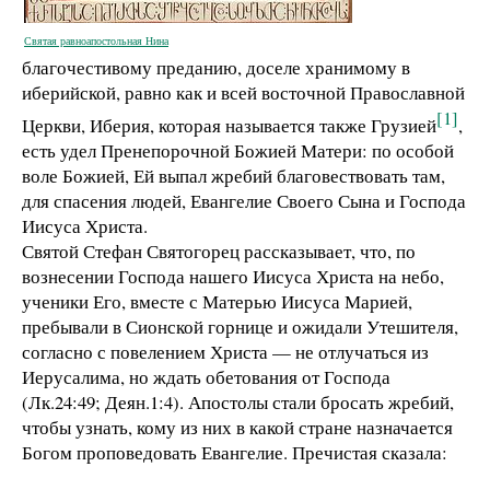
Святая равноапостольная Нина
благочестивому преданию, доселе хранимому в
иберийской, равно как и всей восточной Православной
[1]
Церкви, Иберия, которая называется также Грузией
,
есть удел Пренепорочной Божией Матери: по особой
воле Божией, Ей выпал жребий благовествовать там,
для спасения людей, Евангелие Своего Сына и Господа
Иисуса Христа.
Святой Стефан Святогорец рассказывает, что, по
вознесении Господа нашего Иисуса Христа на небо,
ученики Его, вместе с Матерью Иисуса Марией,
пребывали в Сионской горнице и ожидали Утешителя,
согласно с повелением Христа — не отлучаться из
Иерусалима, но ждать обетования от Господа
(Лк.24:49; Деян.1:4). Апостолы стали бросать жребий,
чтобы узнать, кому из них в какой стране назначается
Богом проповедовать Евангелие. Пречистая сказала: