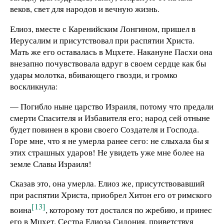
веков, свет для народов и вечную жизнь.
Елиоз, вместе с Каренийским Лонгином, пришел в
Иерусалим и присутствовал при распятии Христа.
Мать же его оставалась в Мцхете. Накануне Пасхи она
внезапно почувствовала вдруг в своем сердце как бы
удары молотка, вбивающего гвозди, и громко
воскликнула:
— Погибло ныне царство Израиля, потому что предали
смерти Спасителя и Избавителя его; народ сей отныне
будет повинен в крови своего Создателя и Господа.
Горе мне, что я не умерла ранее сего: не слыхала бы я
этих страшных ударов! Не увидеть уже мне более на
земле Славы Израиля!
Сказав это, она умерла. Елиоз же, присутствовавший
при распятии Христа, приобрел Хитон его от римского
[13]
воина
, которому тот достался по жребию, и принес
его в Мцхет. Сестра Елиоза Сидония, приветствуя