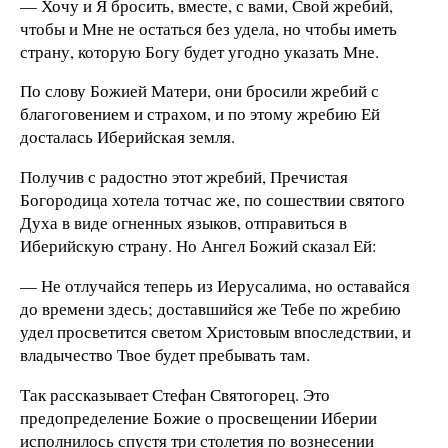
— Хочу и Я бросить, вместе, с вами, Свой жребий,
чтобы и Мне не остаться без удела, но чтобы иметь
страну, которую Богу будет угодно указать Мне.
По слову Божией Матери, они бросили жребий с
благоговением и страхом, и по этому жребию Ей
досталась Иберийская земля.
Получив с радостно этот жребий, Пречистая
Богородица хотела тотчас же, по сошествии святого
Духа в виде огненных языков, отправиться в
Иберийскую страну. Но Ангел Божий сказал Ей:
— Не отлучайся теперь из Иерусалима, но оставайся
до времени здесь; доставшийся же Тебе по жребию
удел просветится светом Христовым впоследствии, и
владычество Твое будет пребывать там.
Так рассказывает Стефан Святогорец. Это
предопределение Божие о просвещении Иберии
исполнилось спустя три столетия по вознесении