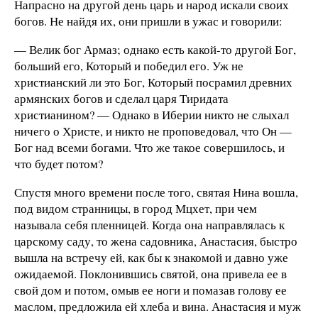
Напрасно на другой день царь и народ искали своих
богов. Не найдя их, они пришли в ужас и говорили:
— Велик бог Армаз; однако есть какой-то другой Бог,
больший его, Который и победил его. Уж не
христианский ли это Бог, Который посрамил древних
армянских богов и сделал царя Тиридата
христианином? — Однако в Иберии никто не слыхал
ничего о Христе, и никто не проповедовал, что Он —
Бог над всеми богами. Что же такое совершилось, и
что будет потом?
Спустя много времени после того, святая Нина вошла,
под видом странницы, в город Мцхет, при чем
называла себя пленницей. Когда она направлялась к
царскому саду, то жена садовника, Анастасия, быстро
вышла на встречу ей, как бы к знакомой и давно уже
ожидаемой. Поклонившись святой, она привела ее в
свой дом и потом, омыв ее ноги и помазав голову ее
маслом, предложила ей хлеба и вина. Анастасия и муж