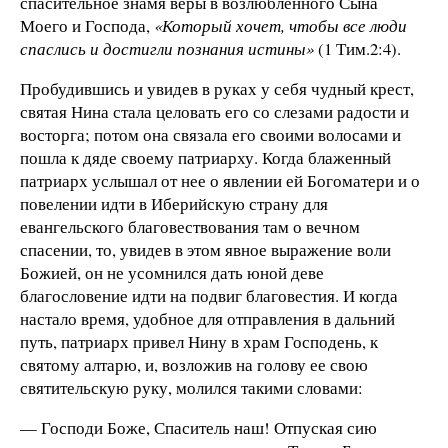
спасительное знамя веры в возлюбленного Сына
Моего и Господа,
«Который хочет, чтобы все люди
спаслись и достигли познания истины»
(1 Тим.2:4).
Пробудившись и увидев в руках у себя чудный крест,
святая Нина стала целовать его со слезами радости и
восторга; потом она связала его своими волосами и
пошла к дяде своему патриарху. Когда блаженный
патриарх услышал от нее о явлении ей Богоматери и о
повелении идти в Иберийскую страну для
евангельского благовествования там о вечном
спасении, то, увидев в этом явное выражение воли
Божией, он не усомнился дать юной деве
благословение идти на подвиг благовестия. И когда
настало время, удобное для отправления в дальний
путь, патриарх привел Нину в храм Господень, к
святому алтарю, и, возложив на голову ее свою
святительскую руку, молился такими словами:
— Господи Боже, Спаситель наш! Отпуская сию