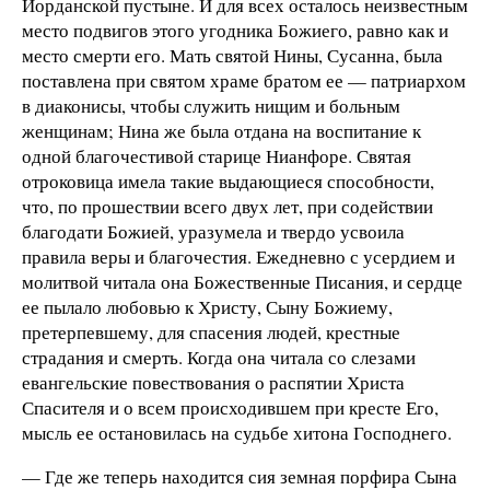
Иорданской пустыне. И для всех осталось неизвестным
место подвигов этого угодника Божиего, равно как и
место смерти его. Мать святой Нины, Сусанна, была
поставлена при святом храме братом ее — патриархом
в диаконисы, чтобы служить нищим и больным
женщинам; Нина же была отдана на воспитание к
одной благочестивой старице Нианфоре. Святая
отроковица имела такие выдающиеся способности,
что, по прошествии всего двух лет, при содействии
благодати Божией, уразумела и твердо усвоила
правила веры и благочестия. Ежедневно с усердием и
молитвой читала она Божественные Писания, и сердце
ее пылало любовью к Христу, Сыну Божиему,
претерпевшему, для спасения людей, крестные
страдания и смерть. Когда она читала со слезами
евангельские повествования о распятии Христа
Спасителя и о всем происходившем при кресте Его,
мысль ее остановилась на судьбе хитона Господнего.
— Где же теперь находится сия земная порфира Сына