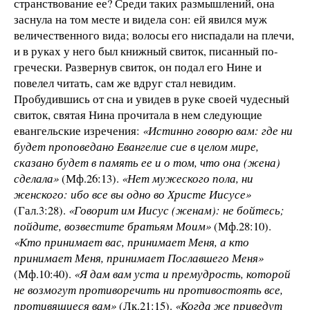
странствование ее? Среди таких размышлений, она
заснула на том месте и видела сон: ей явился муж
величественного вида; волосы его ниспадали на плечи,
и в руках у него был книжный свиток, писанный по-
гречески. Развернув свиток, он подал его Нине и
повелел читать, сам же вдруг стал невидим.
Пробудившись от сна и увидев в руке своей чудесный
свиток, святая Нина прочитала в нем следующие
евангельские изречения:
«Истинно говорю вам: где ни
будет проповедано Евангелие сие в целом мире,
сказано будет в память ее и о том, что она (жена)
сделала»
(Мф.26:13).
«Нет мужеского пола, ни
женского: ибо все вы одно во Христе Иисусе»
(Гал.3:28).
«Говорит им Иисус (женам): не бойтесь;
пойдите, возвестите братьям Моим»
(Мф.28:10).
«Кто принимает вас, принимает Меня, а кто
принимает Меня, принимает Пославшего Меня»
(Мф.10:40).
«Я дам вам уста и премудрость, которой
не возмогут противоречить ни противостоять все,
противящиеся вам»
(Лк.21:15).
«Когда же приведут