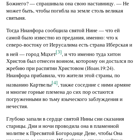
Божиего? — спрашивала она свою наставницу. — Не
может быть, чтобы погибла на земле столь великая
святыня.
Тогда Нианфора сообщила святой Нине — что ей
самой было известно из предания, именно: что к
северо-востоку от Иерусалима есть страна Иберская и
[3]
в ней — город Мцхет
, и что именно туда хитон
Христов был отнесен воином, которому он достался по
жребию при распятии Христовом (Иоан.19:24).
Нианфора прибавила, что жители этой страны, по
[4]
названию Картвелы
, также соседние с ними армяне
и многие горные племена до сих пор остаются
погруженными во тьму языческого заблуждения и
нечестия.
Глубоко запали в сердце святой Нины сии сказания
старицы. Дни и ночи проводила она в пламенной
молитве к Пресвятой Богородице Деве, чтобы Она