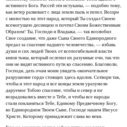
истинного Бога. Рассей эти истуканы, — подобно тому,
как ветер развевает с лица земли пыль и пепел. Воззри
с милостью на этот народ, который Ты создал Своею
всемогущею десницею и почтил Своим Божественным
Образом! Ты, Господи и Владыка, — так возлюбил
Свое создание, что даже Сына Своего Единородного
предал за спасение падшего человечества, — избавь
души и сих людей Твоих от всепогибельной власти
князя тьмы, который ослепил их разумные очи, так что
они не видят истинного пути ко спасению. Благоволи,
Господи, дать очам моим увидеть окончательное
разрушение гордо стоящих здесь идолов. Сотвори так,
чтобы и этот народ и все концы земли уразумели
даруемое Тобою спасение, чтобы и север и юг
возрадовались вместе о Тебе, и чтобы все народы
стали покланяться Тебе, Единому Предвечному Богу,
во Единородном Твоем Сыне, Господе нашем Иисусе
Христе, Которому принадлежит слава во веки.