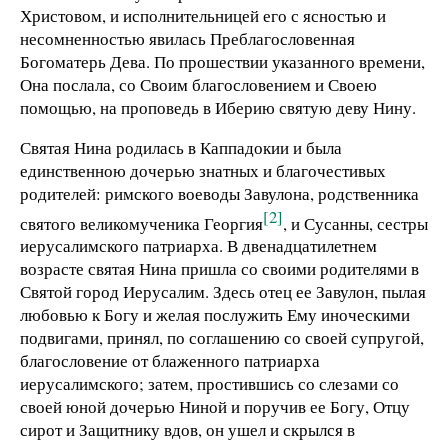
Христовом, и исполнительницей его с ясностью и
несомненностью явилась Преблагословенная
Богоматерь Дева. По прошествии указанного времени,
Она послала, со Своим благословением и Своею
помощью, на проповедь в Иберию святую деву Нину.
Святая Нина родилась в Каппадокии и была
единственною дочерью знатных и благочестивых
родителей: римского воеводы Завулона, родственника
[2]
святого великомученика Георгия
, и Сусанны, сестры
иерусалимского патриарха. В двенадцатилетнем
возрасте святая Нина пришла со своими родителями в
Святой город Иерусалим. Здесь отец ее Завулон, пылая
любовью к Богу и желая послужить Ему иноческими
подвигами, принял, по соглашению со своей супругой,
благословение от блаженного патриарха
иерусалимского; затем, простившись со слезами со
своей юной дочерью Ниной и поручив ее Богу, Отцу
сирот и Защитнику вдов, он ушел и скрылся в