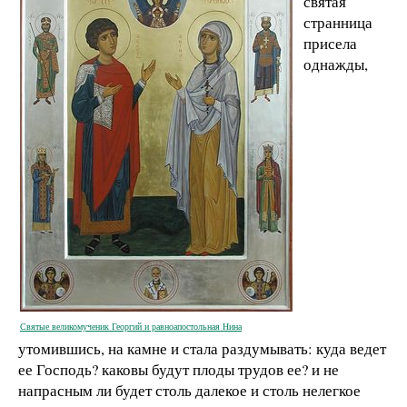
святая
странница
присела
однажды,
Святые великомученик Георгий и равноапостольная Нина
утомившись, на камне и стала раздумывать: куда ведет
ее Господь? каковы будут плоды трудов ее? и не
напрасным ли будет столь далекое и столь нелегкое