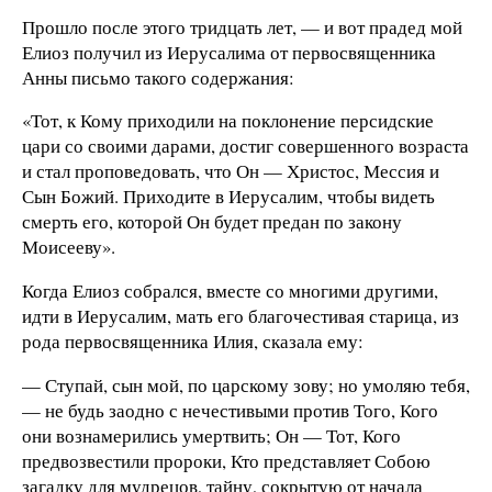
Прошло после этого тридцать лет, — и вот прадед мой
Елиоз получил из Иерусалима от первосвященника
Анны письмо такого содержания:
«Тот, к Кому приходили на поклонение персидские
цари со своими дарами, достиг совершенного возраста
и стал проповедовать, что Он — Христос, Мессия и
Сын Божий. Приходите в Иерусалим, чтобы видеть
смерть его, которой Он будет предан по закону
Моисееву».
Когда Елиоз собрался, вместе со многими другими,
идти в Иерусалим, мать его благочестивая старица, из
рода первосвященника Илия, сказала ему:
— Ступай, сын мой, по царскому зову; но умоляю тебя,
— не будь заодно с нечестивыми против Того, Кого
они вознамерились умертвить; Он — Тот, Кого
предвозвестили пророки, Кто представляет Собою
загадку для мудрецов, тайну, сокрытую от начала