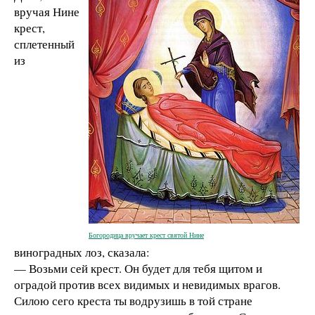
вручая Нине
крест,
сплетенный
из
Богородица вручает крест святой Нине
виноградных лоз, сказала:
— Возьми сей крест. Он будет для тебя щитом и
оградой против всех видимых и невидимых врагов.
Силою сего креста ты водрузишь в той стране