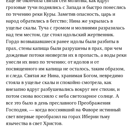
Еще не окончила святая сей молитвы, как вдруг
грозовые тучи поднялись с Запада и быстро понеслись
по течению реки Куры. Заметив опасность, царь и
народ обратились в бегство; Нина же укрылась в
ущелье скалы. Туча с громом и молниями разразилась
над тем местом, где стоял идольский жертвенник.
Гордо возвышавшиеся ранее идолы были разбиты в
прах, стены капища были разрушены в прах, при чем
дождевые потоки низвергли их в пропасть, а воды реки
унесли их вниз по течению; от идолов и от
посвященного им капища не осталось, таким образом,
и следа. Святая же Нина, хранимая Богом, невредимо
стояла в ущелье скалы и спокойно смотрела, как
внезапно вдруг разбушевались вокруг нее стихии, и
потом снова воссияло с неба светозарное солнце. А
все это было в день преславного Преображения
Господня, — когда воссиявший на Фаворе истинный
свет впервые преобразил на горах Иберии тьму
язычества в свет Христов.