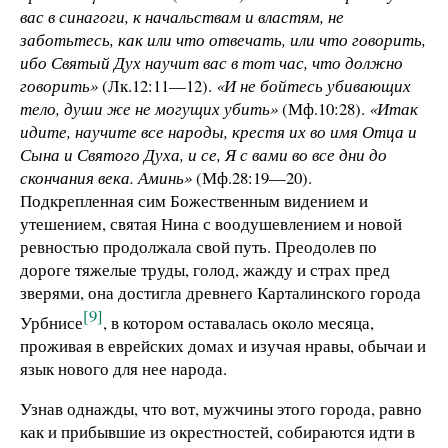
вас в синагоги, к начальствам и властям, не
заботьтесь, как или что отвечать, или что говорить,
ибо Святый Дух научит вас в тот час, что должно
говорить»
(Лк.12:11—12).
«И не бойтесь убивающих
тело, души же не могущих убить»
(Мф.10:28).
«Итак
идите, научите все народы, крестя их во имя Отца и
Сына и Святого Духа, и се, Я с вами во все дни до
скончания века. Аминь»
(Мф.28:19—20).
Подкрепленная сим Божественным видением и
утешением, святая Нина с воодушевлением и новой
ревностью продолжала свой путь. Преодолев по
дороге тяжелые труды, голод, жажду и страх пред
зверями, она достигла древнего Карталинского города
[9]
Урбнисе
, в котором оставалась около месяца,
проживая в еврейских домах и изучая нравы, обычаи и
язык нового для нее народа.
Узнав однажды, что вот, мужчины этого города, равно
как и прибывшие из окрестностей, собираются идти в