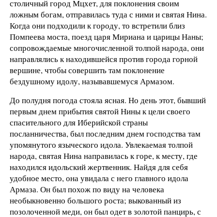
столичный город Мцхет, для поклонения своим
ложным богам, отправилась туда с ними и святая Нина.
Когда они подходили к городу, то встретили близ
Помпеева моста, поезд царя Мириана и царицы Наны;
сопровождаемые многочисленной толпой народа, они
направлялись к находившейся против города горной
вершине, чтобы совершить там поклонение
бездушному идолу, называвшемуся Армазом.
До полудня погода стояла ясная. Но день этот, бывший
первым днем прибытия святой Нины к цели своего
спасительного для Иберийской страны
посланничества, был последним днем господства там
упомянутого языческого идола. Увлекаемая толпой
народа, святая Нина направилась к горе, к месту, где
находился идольский жертвенник. Найдя для себя
удобное место, она увидала с него главного идола
Армаза. Он был похож по виду на человека
необыкновенно большого роста; выкованный из
позолоченной меди, он был одет в золотой панцирь, с