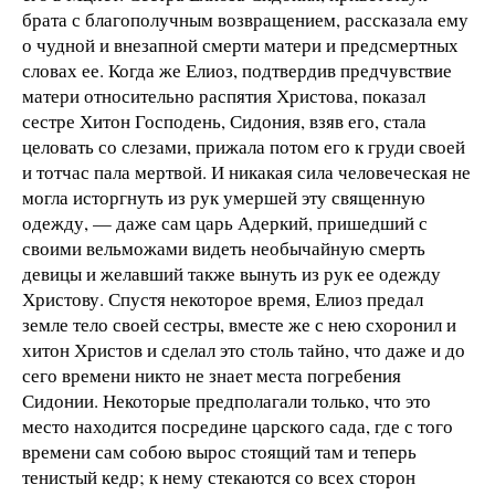
брата с благополучным возвращением, рассказала ему
о чудной и внезапной смерти матери и предсмертных
словах ее. Когда же Елиоз, подтвердив предчувствие
матери относительно распятия Христова, показал
сестре Хитон Господень, Сидония, взяв его, стала
целовать со слезами, прижала потом его к груди своей
и тотчас пала мертвой. И никакая сила человеческая не
могла исторгнуть из рук умершей эту священную
одежду, — даже сам царь Адеркий, пришедший с
своими вельможами видеть необычайную смерть
девицы и желавший также вынуть из рук ее одежду
Христову. Спустя некоторое время, Елиоз предал
земле тело своей сестры, вместе же с нею схоронил и
хитон Христов и сделал это столь тайно, что даже и до
сего времени никто не знает места погребения
Сидонии. Некоторые предполагали только, что это
место находится посредине царского сада, где с того
времени сам собою вырос стоящий там и теперь
тенистый кедр; к нему стекаются со всех сторон