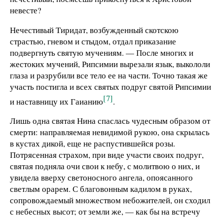
невесте?
Нечестивый Тиридат, возбужденный скотскою
страстью, гневом и стыдом, отдал приказание
подвергнуть святую мучениям. — После многих и
жестоких мучений, Рипсимии вырезали язык, выкололи
глаза и разрубили все тело ее на части. Точно такая же
участь постигла и всех святых подруг святой Рипсимии
[7]
и наставницу их Гаианию
.
Лишь одна святая Нина спаслась чудесным образом от
смерти: направляемая невидимой рукою, она скрылась
в кустах дикой, еще не распустившейся розы.
Потрясенная страхом, при виде участи своих подруг,
святая подняла очи свои к небу, с молитвою о них, и
увидела вверху светоносного ангела, опоясанного
светлым орарем. С благовонным кадилом в руках,
сопровождаемый множеством небожителей, он сходил
с небесных высот; от земли же, — как бы на встречу