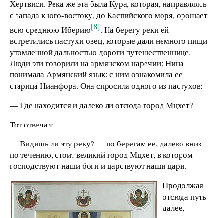
Хертвиси. Река же эта была Кура, которая, направляясь
с запада к юго-востоку, до Каспийского моря, орошает
[8]
всю среднюю Иберию
. На берегу реки ей
встретились пастухи овец, которые дали немного пищи
утомленной дальностью дороги путешественнице.
Люди эти говорили на армянском наречии; Нина
понимала Армянский язык: с ним ознакомила ее
старица Нианфора. Она спросила одного из пастухов:
— Где находится и далеко ли отсюда город Мцхет?
Тот отвечал:
— Видишь ли эту реку? — по берегам ее, далеко вниз
по течению, стоит великий город Мцхет, в котором
господствуют наши боги и царствуют наши цари.
Продолжая
отсюда путь
далее,