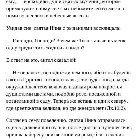
ему, — восходили души святых мучениц, которые
примкнули к сонму светлых небожителей и вместе с
ними вознеслись в небесные высоты.
Увидав сие, святая Нина с рыданиями восклицала:
— Господи, Господи! Зачем же Ты оставляешь меня
одну среди этих ехидн и аспидов?
В ответ на это, ангел сказал ей:
— Не печалься, но подожди немного, ибо и ты будешь
взята в Царство Господа славы; сие будет тогда, когда
окружающая тебя колючая и дикая роза покроется
душистыми цветами, подобно розе, посаженной и
возделанной в саду. Теперь же встань и иди к северу,
где зреет жатва великая, но где жнецов нет (Лк.10:2).
Согласно сему повелению, святая Нина отправилась
одна в дальнейший путь и, после долгого путешествия,
пришла к берегу неизвестной ей реки, близ селения