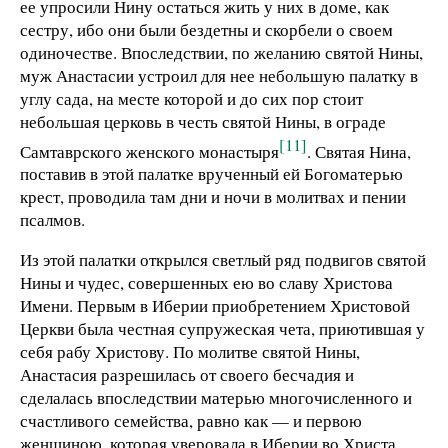
ее упросили Нину остаться жить у них в доме, как
сестру, ибо они были бездетны и скорбели о своем
одиночестве. Впоследствии, по желанию святой Нины,
муж Анастасии устроил для нее небольшую палатку в
углу сада, на месте которой и до сих пор стоит
небольшая церковь в честь святой Нины, в ограде
[11]
Самтаврского женского монастыря
. Святая Нина,
поставив в этой палатке врученный ей Богоматерью
крест, проводила там дни и ночи в молитвах и пении
псалмов.
Из этой палатки открылся светлый ряд подвигов святой
Нины и чудес, совершенных ею во славу Христова
Имени. Первым в Иберии приобретением Христовой
Церкви была честная супружеская чета, приютившая у
себя рабу Христову. По молитве святой Нины,
Анастасия разрешилась от своего бесчадия и
сделалась впоследствии матерью многочисленного и
счастливого семейства, равно как — и первою
женщиною, которая уверовала в Иберии во Христа