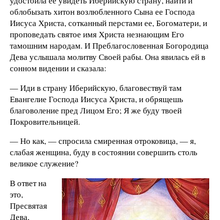
удостоила ее увидеть Иберийскую страну, найти и
облобызать хитон возлюбленного Сына ее Господа
Иисуса Христа, сотканный перстами ее, Богоматери, и
проповедать святое имя Христа незнающим Его
тамошним народам. И Преблагословенная Богородица
Дева услышала молитву Своей рабы. Она явилась ей в
сонном видении и сказала:
— Иди в страну Иберийскую, благовествуй там
Евангелие Господа Иисуса Христа, и обрящешь
благоволение пред Лицом Его; Я же буду твоей
Покровительницей.
— Но как, — спросила смиренная отроковица, — я,
слабая женщина, буду в состоянии совершить столь
великое служение?
В ответ на
это,
Пресвятая
Дева,