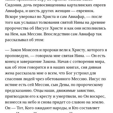
Сидония, дочь первосвященника карталинских евреев
Авиафара, и шесть других женщин — евреянок.
Вскоре уверовал во Христа и сам Авиафар, — после
того как услышал толкования святой Нины на древние
пророчества об Иисусе Христе и как они исполнились
на Нем, как Мессии. Впоследствии сам Авиафар так
рассказывал об этом:
— Закон Моисеев и пророки вели к Христу, которого я
проповедую, — говорила мне святая Нина. — Он есть
конец и завершение Закона. Начав с сотворения мира,
как об этом говорится и в наших книгах, сия дивная
жена рассказала мне о всем, что Бог устроил для
спасения людей чрез обетованного Мессию. Иисус по
истине есть сей Мессия, сын Девы, по пророческому
предсказанию. Отцы наши, движимые завистию,
пригвоздили его к кресту и умертвили, но Он воскрес,
вознесся на небо и снова придет со славою на землю.
Он — Тот, Кого ожидают народы, и Кто составляет