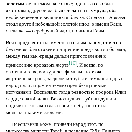
золотым же шлемом на голове; один глаз его был
яхонтовый, другой же был сделан из изумруда, оба
необыкновенной величины и блеска. Справа от Армаза
стоял другой небольшой золотой идол, о имени Каци,
слева же — серебряный идол, по имени Гаим.
Вся народная толпа, вместе со своим царем, стояла в
безумном благоговении и трепете пред своими богами,
между тем как жрецы делали приготовления к
[10]
принесению кровавых жертв
. И когда, по
окончанию их, воскурился фимиам, потекла
жертвенная кровь, загремели трубы и тимпаны, царь и
народ пали лицом на землю пред бездушными
истуканами. Воспылало тогда ревностью пророка Илии
сердце святой девы. Воздохнув из глубины души и
подняв со слезами глаза свои к небу, она стала
молиться такими словами:
— Всесильный Боже! приведи народ этот, по
множеству милости Твоей, в познание Тебя, Единого