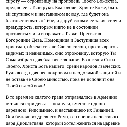
сироту — отроковицу на проповедь Твоего Божества,
предаю ее в Твои руки. Благоволи, Христе Боже, быть
ей спутником и наставником всюду, где будет она
благовествовать о Тебе, и даруй словам ее такие силу и
премудрость, которым никто не в состоянии
противиться или возражать. Ты же, Пресвятая
Богородице Дева, Помощница и Заступница всех
христиан, облеки свыше Своею силою, против врагов
видимых и невидимых, сию отроковицу, которую Ты
Сама избрала для благовествования Евангелия Сына
Твоего, Христа Бога нашего, среди народов языческих.
Будь всегда для нее покровом и неодолимой защитой и
не оставь ее Своею милостью, пока не исполнит она
Твоей святой воли!
В то время из святого града отправлялись в Армению
пятьдесят три девы — подруги, вместе с одною
царевною, Рипсимиею, и наставницею их Гаианией.
Они бежали из древнего Рима, от гонения нечестивого
царя Диоклетиана, который хотел жениться на царевне