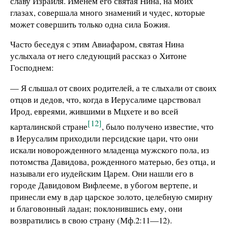
славу Израиля. Именем его святая Нина, на моих
глазах, совершала много знамений и чудес, которые
может совершить только одна сила Божия.
Часто беседуя с этим Авиафаром, святая Нина
услыхала от него следующий рассказ о Хитоне
Господнем:
— Я слышал от своих родителей, а те слыхали от своих
отцов и дедов, что, когда в Иерусалиме царствовал
Ирод, евреями, жившими в Мцхете и во всей
[12]
карталинской стране
, было получено известие, что
в Иерусалим приходили персидские цари, что они
искали новорожденного младенца мужского пола, из
потомства Давидова, рожденного матерью, без отца, и
называли его иудейским Царем. Они нашли его в
городе Давидовом Вифлееме, в убогом вертепе, и
принесли ему в дар царское золото, целебную смирну
и благовонный ладан; поклонившись ему, они
возвратились в свою страну (Мф.2:11—12).