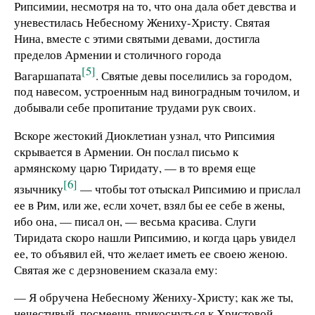
Рипсимии, несмотря на то, что она дала обет девства и
уневестилась Небесному Жениху-Христу. Святая
Нина, вместе с этими святыми девами, достигла
пределов Армении и столичного города
[5]
Вагаршапата
. Святые девы поселились за городом,
под навесом, устроенным над виноградным точилом, и
добывали себе пропитание трудами рук своих.
Вскоре жестокий Диоклетиан узнал, что Рипсимия
скрывается в Армении. Он послал письмо к
армянскому царю Тиридату, — в то время еще
[6]
язычнику
— чтобы тот отыскал Рипсимию и прислал
ее в Рим, или же, если хочет, взял бы ее себе в жены,
ибо она, — писал он, — весьма красива. Слуги
Тиридата скоро нашли Рипсимию, и когда царь увидел
ее, то объявил ей, что желает иметь ее своею женою.
Святая же с дерзновением сказала ему:
— Я обручена Небесному Жениху-Христу; как же ты,
нечестивый, посмеешь прикоснуться к Христовой