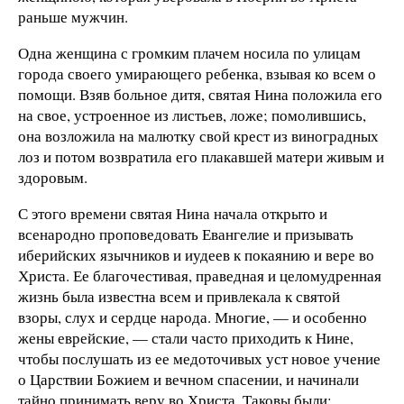
раньше мужчин.
Одна женщина с громким плачем носила по улицам
города своего умирающего ребенка, взывая ко всем о
помощи. Взяв больное дитя, святая Нина положила его
на свое, устроенное из листьев, ложе; помолившись,
она возложила на малютку свой крест из виноградных
лоз и потом возвратила его плакавшей матери живым и
здоровым.
С этого времени святая Нина начала открыто и
всенародно проповедовать Евангелие и призывать
иберийских язычников и иудеев к покаянию и вере во
Христа. Ее благочестивая, праведная и целомудренная
жизнь была известна всем и привлекала к святой
взоры, слух и сердце народа. Многие, — и особенно
жены еврейские, — стали часто приходить к Нине,
чтобы послушать из ее медоточивых уст новое учение
о Царствии Божием и вечном спасении, и начинали
тайно принимать веру во Христа. Таковы были: