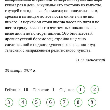
кушал раз в день, и кушанье его состояло из капусты,
груздей и ягод — все без масла; по понедельникам,
средам и пятницам во все посты он не ел и не пил
ничего. В церкви он стоял иногда часов по пяти и по
шести сряду, клал по тысяче земных поклонов, а в
иные дни и по полторы тысячи. Это был истовый
древнерусский богомолец, стройно и цельно
соединявший в подвиге душевного спасения труд
телесный с напряжением религиозного чувства.
В. О. Кючевский
28 января 2013 г.
10
1
1
2
Рейтинг:
Голосов:
Оценка:
3
4
5
6
7
8
9