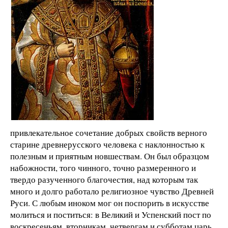
привлекательное сочетание добрых свойств верного
старине древнерусского человека с наклонностью к
полезным и приятным новшествам. Он был образцом
набожности, того чинного, точно размеренного и
твердо разученного благочестия, над которым так
много и долго работало религиозное чувство Древней
Руси. С любым иноком мог он поспорить в искусстве
молиться и поститься: в Великий и Успенский пост по
воскресеньям, вторникам, четвергам и субботам царь