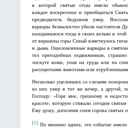
в которой святые отцы имели обыкно
каждое воскресенье и приобщаться Свят
предводитель бедуинов умер. Воспла
варвары безжалостно убили настоятеля Ду
находившихся тогда в своих кельях в это
от вершины горы Синай взметнулось гиган
Разлуки не будет
и дыма. Ошеломленные варвары в смятени
Фредерика де Грааф
тел преподобных подвижников, страшно 
лоскуте кожи, упав на грудь или на спи
распоротыми животами или отрубленными
Несколько уцелевших со слезами похоро
из них умер в тот же вечер, а другой, 
Господу: «Горе мне, грешному и недост
красоте, которую стяжали сегодня святы
Ему душу, дополнив сонм сорока святых о
[1]
По мнению одних, это событие имело 