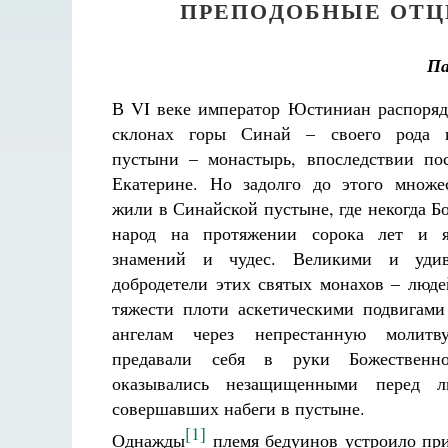
ПРЕПОДОБНЫЕ ОТЦ
П
В VI веке император Юстиниан распоряд
склонах горы Синай – своего рода к
пустыни – монастырь, впоследствии по
Екатерине. Но задолго до этого множе
жили в Синайской пустыне, где некогда Б
народ на протяжении сорока лет и я
знамений и чудес. Великими и уди
добродетели этих святых монахов – люде
тяжести плоти аскетическими подвигам
ангелам через непрестанную молит
предавали себя в руки Божественн
оказывались незащищенными перед ли
совершавших набеги в пустыне.
[1]
Однажды
племя бедуинов устроило при