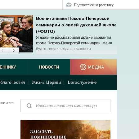
Подписаться на рассылку
Воспитанники Псково-Печерской
семинарии о своей духовной школе
(+ФОТО)
Я даже не рассматривал другие варианты
кроме Псково-Печерской семинарии. Меня
будто тянуло сюда на каком-то
подсознательном уровне.
ЕННИКУ
НОВОСТИ
МЕДИА
благочестия
|
Жизнь Церкви
|
Богослужение
спечатать