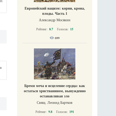
ях
Европейский нацизм: корни, крона,
плоды. Часть 1
Александр Мосякин
Рейтинг:
8.7
Голосов:
15
699
 в
Бремя меча и исцеление сердца: как
остаться христианином, вынужденно
останавливая зло
Свящ. Леонид Бартков
Рейтинг:
9.8
Голосов:
191