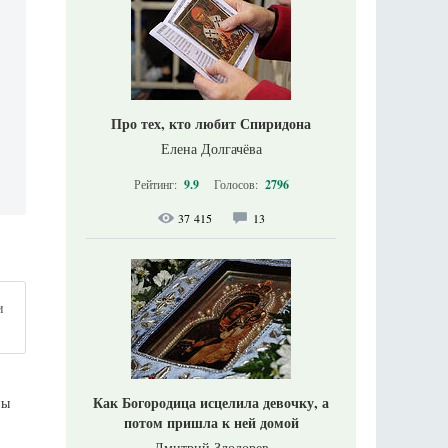
Про тех, кто любит Спиридона
;
и
Елена Долгачёва
Рейтинг:
9.9
Голосов:
2796
37 415
13
и
Как Богородица исцелила девочку, а
ны
потом пришла к ней домой
Дмитрий Злодорев