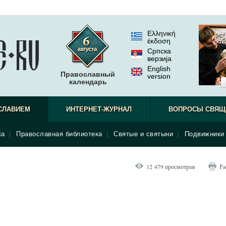
Ελληνική
έκδοση
Српска
верзиjа
English
Православный
version
календарь
СЛАВИЕМ
ИНТЕРНЕТ-ЖУРНАЛ
ВОПРОСЫ СВЯЩ
ка
|
Православная библиотека
|
Святые и святыни
|
Подвижники 
12 479 просмотров
Ра