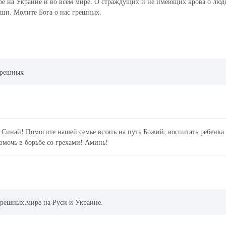
е на Украине и во всем мире. О страждущих и не имеющих крова о люд
и. Молите Бога о нас грешных.
грешных
Синай! Помогите нашей семье встать на путь Божий, воспитать ребенка
омочь в борьбе со грехами! Аминь!
,грешных,мире на Руси и Украине.