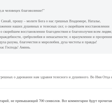
р,в человецех благоволение!”
 Синай, прошу – молите Бога о нас грешных Владимире, Наталье,
ножении наших душевных и телесных сил; о скорейшем восстановлении
, о скорейшем восстановлении благоденствия и благополучия всем людям
 враждебности, сребролюбия и ненасытности; о вразумлении и прозрени
духа разума, благочестия и миролюбия, духа чистоты и правды!
нас Господь! Аминь.
 грешных о даровании нам здравия телесного и душевного. Во Имя Отца 
ентарий, не превышающий 700 символов. Все комментарии будут прочита