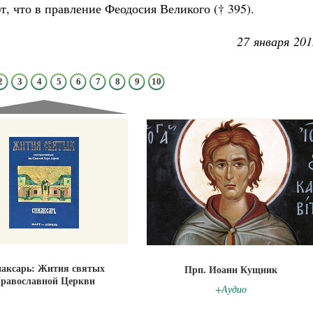
, что в правление Феодосия Великого († 395).
27 января 201
2
3
4
5
6
7
8
9
10
аксарь: Жития святых
Прп. Иоанн Кущник
равославной Церкви
+Аудио