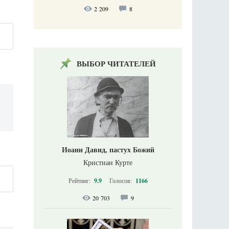
2 209
8
ВЫБОР ЧИТАТЕЛЕЙ
Иоанн Давид, пастух Божий
Кристиан Курте
Рейтинг:
9.9
Голосов:
1166
20 703
9