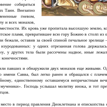
вение собираться
ых Таин. Внезапно
мененные гневом,
лу и всех монахов,
й местности. Их кровь уже пропитала высохшую землю, к
Великомученик Георгий Победоносец. Н
тское пламя, превратившее всю гору Божию в столп из 
святого
и бежали, оставив за своей спиной печальное зрелище 
Роман Котов
Как найти своё место в жизни
изуродованных: у одних отрезанная голова держалась
Кирилл Мурышев
ну, у других тела были рассечены надвое, иные лежал
 конечностями.
нили павших и обнаружили двух монахов еще живыми. О
по имени Савва, был легко ранен и обращался с плачем
ойному, единственному оставшемуся непричастным веч
е мученики». Господь услышал молитву инока, и тот пр
тцов.
место в период правления Диоклетиана и епископства с