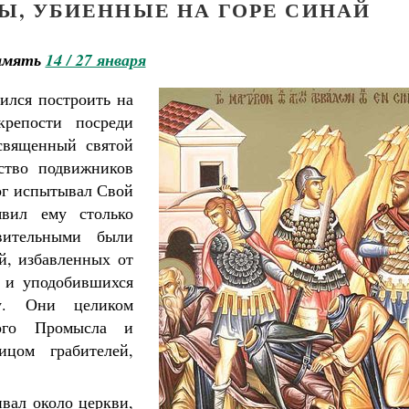
Ы, УБИЕННЫЕ НА ГОРЕ СИНАЙ
амять
14 / 27 января
ился построить на
репости посреди
священный святой
ство подвижников
ог испытывал Свой
вил ему столько
вительными были
й, избавленных от
и и уподобившихся
ву. Они целиком
ого Промысла и
цом грабителей,
вал около церкви,