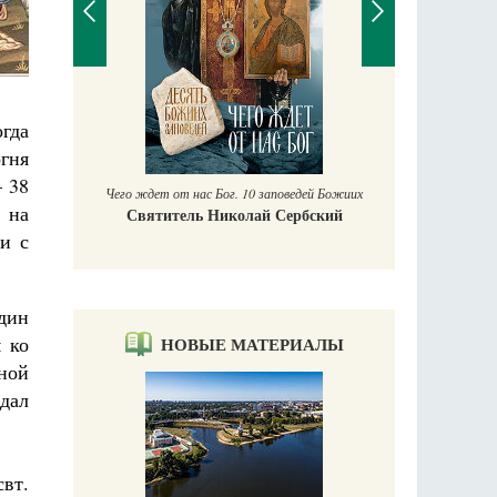
П
огда
Е
аучись у
огня
– 38
Чего ждет от нас Бог. 10 заповедей Божиих
 на
Святитель Николай Сербский
и с
дин
 ко
НОВЫЕ МАТЕРИАЛЫ
ной
едал
вт.