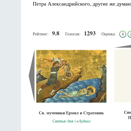
Петра Александрийского, другие же думают
9.8
1293
Рейтинг:
Голосов:
Оценка:
1
Син
Св. мученики Ермил и Стратоник
П
Святые дня (+Аудио)