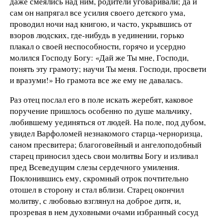
даже смеялись над ним, родители уговаривали; да и
сам он напрягал все усилия своего детского ума,
проводил ночи над книгою, и часто, укрывшись от
взоров людских, где-нибудь в уединении, горько
плакал о своей неспособности, горячо и усердно
молился Господу Богу: «Дай же Ты мне, Господи,
понять эту грамоту; научи Ты меня. Господи, просвети
и вразуми!» Но грамота все же ему не давалась.
Раз отец послал его в поле искать жеребят, каковое
поручение пришлось особенно по душе мальчику,
любившему уединяться от людей. На поле, под дубом,
увидел Варфоломей незнакомого старца-черноризца,
саном пресвитера; благоговейный и ангелоподобный
старец приносил здесь свои молитвы Богу и изливал
пред Всеведущим слезы сердечного умиления.
Поклонившись ему, скромный отрок почтительно
отошел в сторону и стал вблизи. Старец окончил
молитву, с любовью взглянул на доброе дитя, и,
прозревая в нем духовными очами избранный сосуд