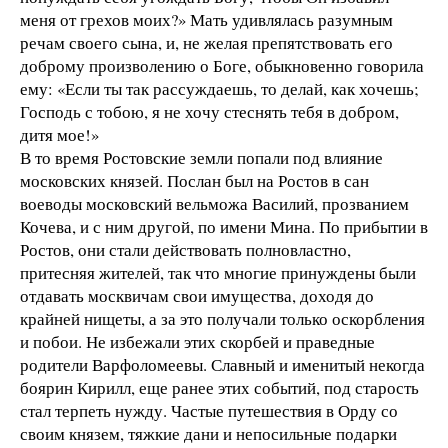
меня от грехов моих?» Мать удивлялась разумным
речам своего сына, и, не желая препятствовать его
доброму произволению о Боге, обыкновенно говорила
ему: «Если ты так рассуждаешь, то делай, как хочешь;
Господь с тобою, я не хочу стеснять тебя в добром,
дитя мое!»
В то время Ростовские земли попали под влияние
московских князей. Послан был на Ростов в сан
воеводы московский вельможа Василий, прозванием
Кочева, и с ним другой, по имени Мина. По прибытии в
Ростов, они стали действовать полновластно,
притесняя жителей, так что многие принуждены были
отдавать москвичам свои имущества, доходя до
крайней нищеты, а за это получали только оскорбления
и побои. Не избежали этих скорбей и праведные
родители Варфоломеевы. Славный и именитый некогда
боярин Кирилл, еще ранее этих событий, под старость
стал терпеть нужду. Частые путешествия в Орду со
своим князем, тяжкие дани и непосильные подарки