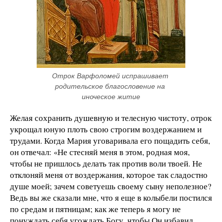
Отрок Варфоломей испрашивает 
родительское благословение на 
иноческое житие
Желая сохранить душевную и телесную чистоту, отрок
укрощал юную плоть свою строгим воздержанием и
трудами. Когда Мария уговаривала его пощадить себя,
он отвечал: «Не стесняй меня в этом, родная моя,
чтобы не пришлось делать так против воли твоей. Не
отклоняй меня от воздержания, которое так сладостно
душе моей; зачем советуешь своему сыну неполезное?
Ведь вы же сказали мне, что я еще в колыбели постился
по средам и пятницам; как же теперь я могу не
понуждать себя угождать Богу, чтобы Он избавил