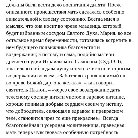
должны были вести дело воспитания дитяти. После
описанного происшествия мать сделалась особенно
внимательной к своему состоянию. Всегда имея в
мыслях, что она носит во чреве младенца, который
будет избранным сосудом Святого Духа, Мария, во все
остальное время беременности, готовилась встретить в
нем будущего подвижника благочестия и
воздержания; а потому и сама, подобно матери
древнего судии Израильского Сампсона (Суд.13:4),
тщательно соблюдала душу и тело в чистоте и строгом
воздержании во всем. «Заботливо храня носимый ею
во чреве Божий дар, она желала», – как говорит
святитель Платон, – «через свое воздержание дать
телесному составу дитяти чистое и здравое питание,
хорошо понимая добрым сердцем своим ту истину,
что добродетель, сияющая в здравом и прекрасном
теле, становится чрез то еще прекраснее». Всегда
благоговейная и усердная молитвенница, праведная
мать теперь чувствовала особенную потребность