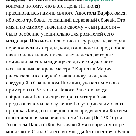
конечно потому, что в этот день (11 июня)
праздновалась память святого Апостола Варфоломея,
ибо сего требовал тогдашний церковный обычай. Это
имя и по самому значению своему – сын радости –
было особенно утешительно для родителей сего
младенца. Ибо можно ли описать ту радость, которая
переполняла их сердца, когда они видели пред собою
начало исполнения их светлых надежд, которые
почивали на сем младенце со дня его чудесного
возглашения во чреве матери? Кирилл и Мария
рассказали этот случай священнику, и он, как
сведущий в Священном Писании, указал им много
примеров из Ветхого и Нового Заветов, когда
избранники Божии еще от чрева матери были
предназначаемы на служение Богу; привел им слова
пророка Давида о совершенном предведении Божием
(«несодеянная моя видеста очи Твои» (Пс.138:16)) и
Апостола Павла («Бог Воззвавый мя от чрева матере
моея явити Сына Своего во мне, да благовествую Его в