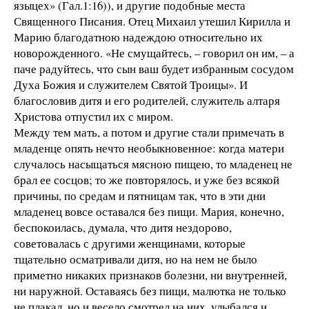
языцех» (Гал.1:16)), и другие подобные места
Священного Писания. Отец Михаил утешил Кирилла и
Марию благодатною надеждою относительно их
новорожденного. «Не смущайтесь, – говорил он им, – а
паче радуйтесь, что сын ваш будет избранным сосудом
Духа Божия и служителем Святой Троицы». И
благословив дитя и его родителей, служитель алтаря
Христова отпустил их с миром.
Между тем мать, а потом и другие стали примечать в
младенце опять нечто необыкновенное: когда матери
случалось насыщаться мясною пищею, то младенец не
брал ее сосцов; то же повторялось, и уже без всякой
причины, по средам и пятницам так, что в эти дни
младенец вовсе оставался без пищи. Мария, конечно,
беспокоилась, думала, что дитя нездорово,
советовалась с другими женщинами, которые
тщательно осматривали дитя, но на нем не было
приметно никаких признаков болезни, ни внутренней,
ни наружной. Оставаясь без пищи, малютка не только
не плакал, но и весело смотрел на них, улыбался и