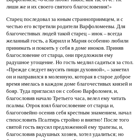
лиши же и их своего святого благословения!»
Старец последовал за юным странноприимцем, и с
честью его встретили родители Варфоломеевы. Для
благочестивых людей такой старец – инок – всегда
желанный гость, а Кирилл и Мария особенно любили
принимать и покоить у себя в доме иноков. Приняв
благословение от старца, они предложили ему
радушное угощение. Но гость медлил садиться за стол.
«Прежде следует вкусить пищи духовной», – заметил
он и направился в моленную, которая в старое доброе
время имелась в каждом доме благочестивых князей и
бояр. Туда пригласил он с собою Варфоломея, и,
благословив начало Третьего часа, велел ему читать
псалмы. Отрок взял благословение от старца и,
благоговейно осенив себя крестным знамением, начал
стихословить Псалтирь стройно и внятно! После того
святой гость вкусил предложенной ему трапезы, и,
благословив радушных хозяев, хотел удалиться; но