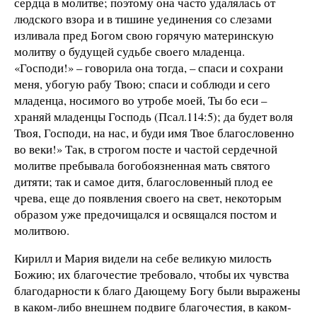
сердца в молитве; поэтому она часто удалялась от
людского взора и в тишине уединения со слезами
изливала пред Богом свою горячую материнскую
молитву о будущей судьбе своего младенца.
«Господи!» – говорила она тогда, – спаси и сохрани
меня, убогую рабу Твою; спаси и соблюди и сего
младенца, носимого во утробе моей, Ты бо еси –
храняй младенцы Господь (Псал.114:5); да будет воля
Твоя, Господи, на нас, и буди имя Твое благословенно
во веки!» Так, в строгом посте и частой сердечной
молитве пребывала богобоязненная мать святого
дитяти; так и самое дитя, благословенный плод ее
чрева, еще до появления своего на свет, некоторым
образом уже предочищался и освящался постом и
молитвою.
Кирилл и Мария видели на себе великую милость
Божию; их благочестие требовало, чтобы их чувства
благодарности к благо Дающему Богу были выражены
в каком-либо внешнем подвиге благочестия, в каком-