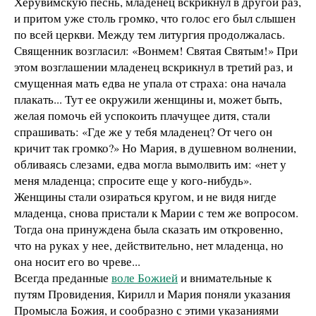
Херувимскую песнь, младенец вскрикнул в другой раз,
и притом уже столь громко, что голос его был слышен
по всей церкви. Между тем литургия продолжалась.
Священник возгласил: «Вонмем! Святая Святым!» При
этом возглашении младенец вскрикнул в третий раз, и
смущенная мать едва не упала от страха: она начала
плакать... Тут ее окружили женщины и, может быть,
желая помочь ей успокоить плачущее дитя, стали
спрашивать: «Где же у тебя младенец? От чего он
кричит так громко?» Но Мария, в душевном волнении,
обливаясь слезами, едва могла вымолвить им: «нет у
меня младенца; спросите еще у кого-нибудь».
Женщины стали озираться кругом, и не видя нигде
младенца, снова пристали к Марии с тем же вопросом.
Тогда она принуждена была сказать им откровенно,
что на руках у нее, действительно, нет младенца, но
она носит его во чреве...
Всегда преданные
воле Божией
и внимательные к
путям Провидения, Кирилл и Мария поняли указания
Промысла Божия, и сообразно с этими указаниями