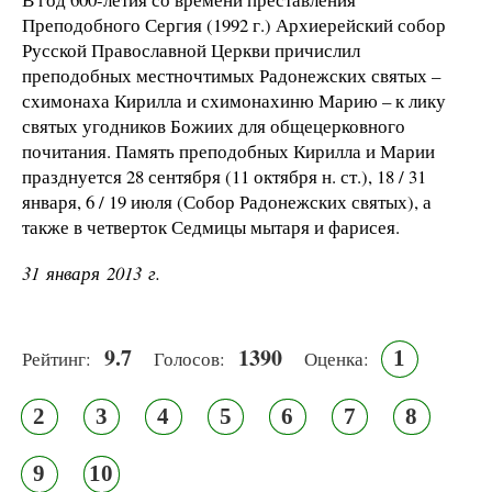
Преподобного Сергия (1992 г.) Архиерейский собор
Русской Православной Церкви причислил
преподобных местночтимых Радонежских святых –
схимонаха Кирилла и схимонахиню Марию – к лику
святых угодников Божиих для общецерковного
почитания. Память преподобных Кирилла и Марии
празднуется 28 сентября (11 октября н. ст.), 18 / 31
января, 6 / 19 июля (Собор Радонежских святых), а
также в четверток Седмицы мытаря и фарисея.
31 января 2013 г.
9.7
1390
1
Рейтинг:
Голосов:
Оценка:
2
3
4
5
6
7
8
9
10