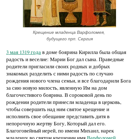
Крещение младенца Варфоломея, 
будущего прп. Сергия
3 мая 1319 года
в доме боярина Кирилла была общая
радость и веселие: Марии Бог дал сына. Праведные
родители пригласили своих родных и добрых
знакомых разделить с ними радость по случаю
рождения нового члена семьи, и все благодарили Бога
за сию новую милость, явленную Им на дом
благочестивого боярина. В сороковой день по
рождении родители принесли младенца в церковь,
чтобы совершить над ним святое крещение и
исполнить свое обещание представить дитя в
непорочную жертву Богу, Который дал его.
Благоговейный иерей, по имени Михаил, нарек
младенцу во святом крещении имя
Варфоломей
,