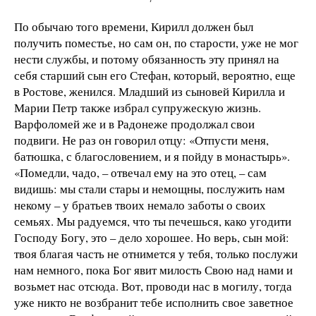
По обычаю того времени, Кирилл должен был
получить поместье, но сам он, по старости, уже не мог
нести службы, и потому обязанность эту принял на
себя старший сын его Стефан, который, вероятно, еще
в Ростове, женился. Младший из сыновей Кирилла и
Марии Петр также избрал супружескую жизнь.
Варфоломей же и в Радонеже продолжал свои
подвиги. Не раз он говорил отцу: «Отпусти меня,
батюшка, с благословением, и я пойду в монастырь».
«Помедли, чадо, – отвечал ему на это отец, – сам
видишь: мы стали стары и немощны, послужить нам
некому – у братьев твоих немало заботы о своих
семьях. Мы радуемся, что ты печешься, како угодити
Господу Богу, это – дело хорошее. Но верь, сын мой:
твоя благая часть не отнимется у тебя, только послужи
нам немного, пока Бог явит милость Свою над нами и
возьмет нас отсюда. Вот, проводи нас в могилу, тогда
уже никто не возбранит тебе исполнить свое заветное