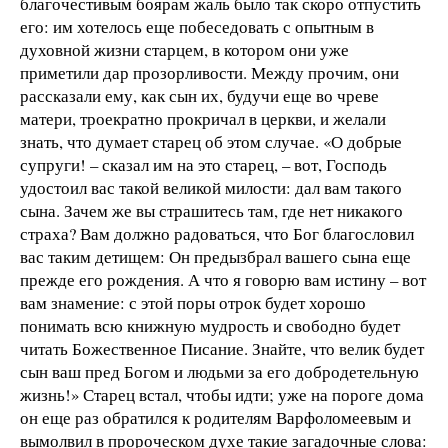
благочестивым боярам жаль было так скоро отпустить
его: им хотелось еще побеседовать с опытным в
духовной жизни старцем, в котором они уже
приметили дар прозорливости. Между прочим, они
рассказали ему, как сын их, будучи еще во чреве
матери, троекратно прокричал в церкви, и желали
знать, что думает старец об этом случае. «О добрые
супруги! – сказал им на это старец, – вот, Господь
удостоил вас такой великой милости: дал вам такого
сына. Зачем же вы страшитесь там, где нет никакого
страха? Вам должно радоваться, что Бог благословил
вас таким детищем: Он предызбрал вашего сына еще
прежде его рождения. А что я говорю вам истину – вот
вам знамение: с этой поры отрок будет хорошо
понимать всю книжную мудрость и свободно будет
читать Божественное Писание. Знайте, что велик будет
сын ваш пред Богом и людьми за его добродетельную
жизнь!» Старец встал, чтобы идти; уже на пороге дома
он еще раз обратился к родителям Варфоломеевым и
вымолвил в пророческом духе такие загадочные слова: