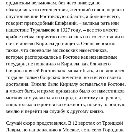
ордынским вельможам, без чего никогда не
обходились эти путешествия, жестокий голод, нередко
опустошавший Ростовскую область, а больше всего, –
говорит преподобный Епифаний, – великая рать или
нашествие Туралыково в 1327 году, – все это вместе
крайне неблагоприятно отозвалось на его состоянии и
почти довело Кирилла до нищеты. Очень вероятно
также, что своеволие московских наместников,
которые распоряжались в Ростове как независимые
государи, не пощадило и Кирилла, как ближнего
боярина князей Ростовских, может быть, и он лишился
тогда не только боярских почестей, но и всего своего
достояния. Тяжело было Кириллу оставаться в Ростове,
а может быть, и прямо приказано было от наместников
московских удалиться из города, и потому он решил,
лишь только откроется возможность, покинуть родную
землю и перейти на службу к другому князю.
Случай скоро представился. В 12 верстах от Троицкой
Лавры, по направлению к Москве, есть село Городище