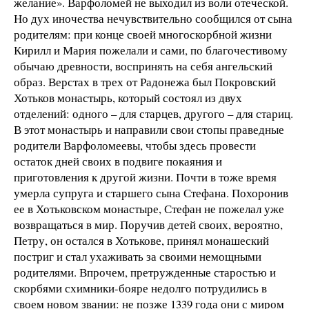
желание». Варфоломей не выходил из воли отеческой.
Но дух иночества нечувствительно сообщился от сына
родителям: при конце своей многоскорбной жизни
Кирилл и Мария пожелали и сами, по благочестивому
обычаю древности, воспринять на себя ангельский
образ. Верстах в трех от Радонежа был Покровский
Хотьков монастырь, который состоял из двух
отделений: одного – для старцев, другого – для стариц.
В этот монастырь и направили свои стопы праведные
родители Варфоломеевы, чтобы здесь провести
остаток дней своих в подвиге покаяния и
приготовления к другой жизни. Почти в тоже время
умерла супруга и старшего сына Стефана. Похоронив
ее в Хотьковском монастыре, Стефан не пожелал уже
возвращаться в мир. Поручив детей своих, вероятно,
Петру, он остался в Хотькове, принял монашеский
постриг и стал ухаживать за своими немощными
родителями. Впрочем, претружденные старостью и
скорбями схимники-бояре недолго потрудились в
своем новом звании: не позже 1339 года они с миром