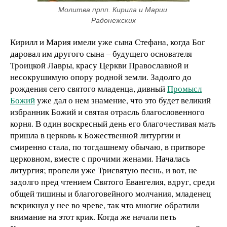
Молитва прпп. Кирила и Марии 
Радонежских
Кирилл и Мария имели уже сына Стефана, когда Бог
даровал им другого сына – будущего основателя
Троицкой Лавры, красу Церкви Православной и
несокрушимую опору родной земли. Задолго до
рождения сего святого младенца, дивный
Промысл
Божий
уже дал о нем знамение, что это будет великий
избранник Божий и святая отрасль благословенного
корня. В один воскресный день его благочестивая мать
пришла в церковь к Божественной литургии и
смиренно стала, по тогдашнему обычаю, в притворе
церковном, вместе с прочими женами. Началась
литургия; пропели уже Трисвятую песнь, и вот, не
задолго пред чтением Святого Евангелия, вдруг, среди
общей тишины и благоговейного молчания, младенец
вскрикнул у нее во чреве, так что многие обратили
внимание на этот крик. Когда же начали петь