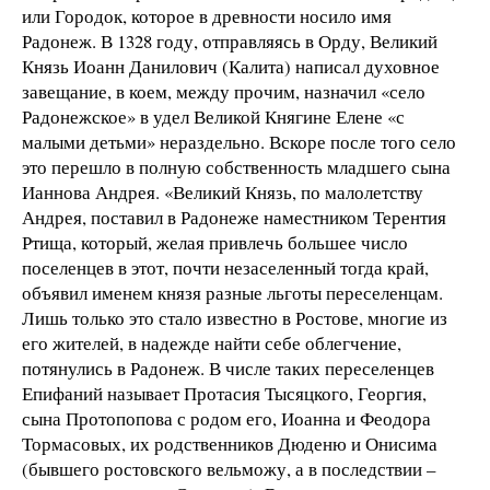
или Городок, которое в древности носило имя
Радонеж. В 1328 году, отправляясь в Орду, Великий
Князь Иоанн Данилович (Калита) написал духовное
завещание, в коем, между прочим, назначил «село
Радонежское» в удел Великой Княгине Елене «с
малыми детьми» нераздельно. Вскоре после того село
это перешло в полную собственность младшего сына
Ианнова Андрея. «Великий Князь, по малолетству
Андрея, поставил в Радонеже наместником Терентия
Ртища, который, желая привлечь большее число
поселенцев в этот, почти незаселенный тогда край,
объявил именем князя разные льготы переселенцам.
Лишь только это стало известно в Ростове, многие из
его жителей, в надежде найти себе облегчение,
потянулись в Радонеж. В числе таких переселенцев
Епифаний называет Протасия Тысяцкого, Георгия,
сына Протопопова с родом его, Иоанна и Феодора
Тормасовых, их родственников Дюденю и Онисима
(бывшего ростовского вельможу, а в последствии –