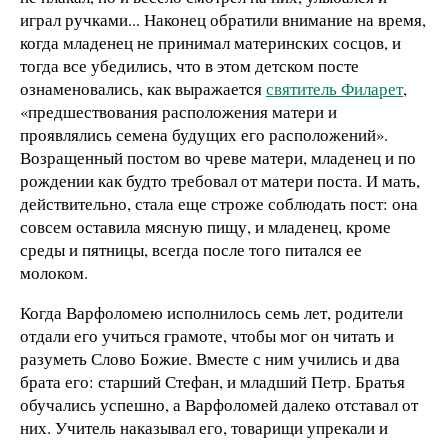
играл ручками... Наконец обратили внимание на время,
когда младенец не принимал материнских сосцов, и
тогда все убедились, что в этом детском посте
ознаменовались, как выражается
святитель Филарет
,
«предшествования расположения матери и
проявлялись семена будущих его расположений».
Возращенный постом во чреве матери, младенец и по
рождении как будто требовал от матери поста. И мать,
действительно, стала еще строже соблюдать пост: она
совсем оставила мясную пищу, и младенец, кроме
среды и пятницы, всегда после того питался ее
молоком.
Когда Варфоломею исполнилось семь лет, родители
отдали его учиться грамоте, чтобы мог он читать и
разуметь Слово Божие. Вместе с ним учились и два
брата его: старший Стефан, и младший Петр. Братья
обучались успешно, а Варфоломей далеко отставал от
них. Учитель наказывал его, товарищи упрекали и