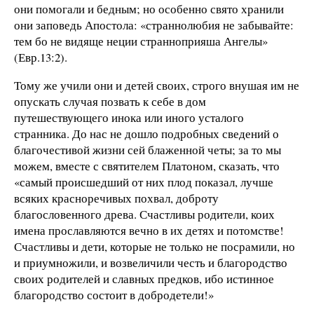
они помогали и бедным; но особенно свято хранили
они заповедь Апостола: «страннолюбия не забывайте:
тем бо не видяще неции странноприяша Ангелы»
(Евр.13:2).
Тому же учили они и детей своих, строго внушая им не
опускать случая позвать к себе в дом
путешествующего инока или иного усталого
странника. До нас не дошло подробных сведений о
благочестивой жизни сей блаженной четы; за то мы
можем, вместе с святителем Платоном, сказать, что
«самый происшедший от них плод показал, лучше
всяких красноречивых похвал, доброту
благословенного древа. Счастливы родители, коих
имена прославляются вечно в их детях и потомстве!
Счастливы и дети, которые не только не посрамили, но
и приумножили, и возвеличили честь и благородство
своих родителей и славных предков, ибо истинное
благородство состоит в добродетели!»