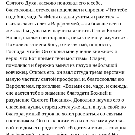
Святого Духа, ласково подозвал его к себе,
благословил, отечески поцеловал и спросил: «Что тебе
надобно, чадо?» «Меня отдали учиться грамоте», –
сказал сквозь слезы Варфоломей, – «и больше всего
желала бы душа моя научиться читать Слово Божие.
Но вот, сколько ни стараюсь, никак не могу выучиться.
Помолись за меня Богу, отче святый, попроси у
Господа, чтобы Он открыл мне учение книжное: я
верю, что Бог примет твои молитвы». Старец
помолился и бережно вынул из пазухи небольшой
ковчежец. Открыв его, он взял оттуда тремя перстами
малую частицу святой просфоры, и, благословляя ею
Варфоломея, промолвил: «Возьми сие, чадо, и снеждь;
сие дается тебе в знамение благодати Божией и
разумение Святого Писания». Довольно научив его о
спасении души, старец хотел уже идти в путь свой; но
благоразумный отрок не хотел расстаться со святым
наставником. Он пал к ногам его и со слезами умолял
войти в дом его родителей. «Родители мои», – говорил
Варфоломей, –очень любят таких, как ты, отче! Не