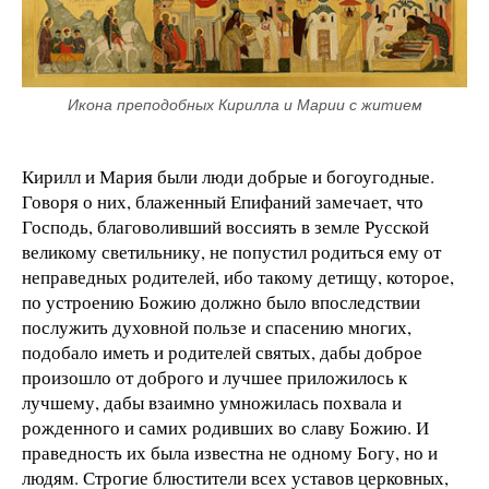
Икона преподобных Кирилла и Марии с житием
Кирилл и Мария были люди добрые и богоугодные.
Говоря о них, блаженный Епифаний замечает, что
Господь, благоволивший воссиять в земле Русской
великому светильнику, не попустил родиться ему от
неправедных родителей, ибо такому детищу, которое,
по устроению Божию должно было впоследствии
послужить духовной пользе и спасению многих,
подобало иметь и родителей святых, дабы доброе
произошло от доброго и лучшее приложилось к
лучшему, дабы взаимно умножилась похвала и
рожденного и самих родивших во славу Божию. И
праведность их была известна не одному Богу, но и
людям. Строгие блюстители всех уставов церковных,