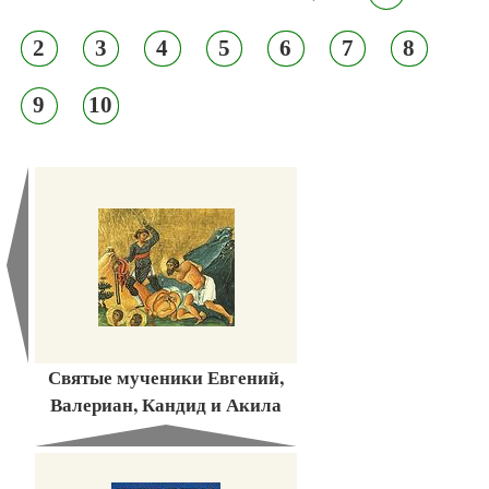
2
3
4
5
6
7
8
9
10
Святые мученики Евгений,
Валериан, Кандид и Акила