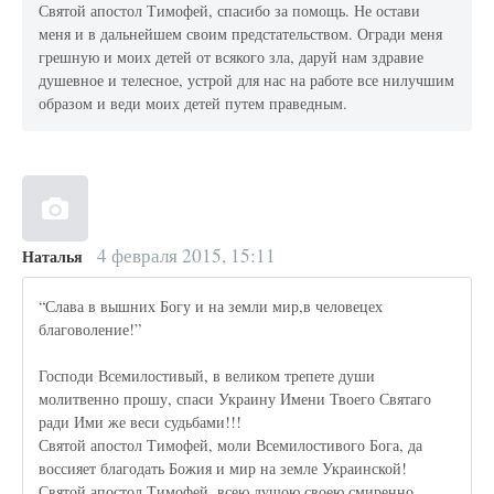
Святой апостол Тимофей, спасибо за помощь. Не остави
меня и в дальнейшем своим предстательством. Огради меня
грешную и моих детей от всякого зла, даруй нам здравие
душевное и телесное, устрой для нас на работе все нилучшим
образом и веди моих детей путем праведным.
4 февраля 2015, 15:11
Наталья
“Слава в вышних Богу и на земли мир,в человецех
благоволение!”
Господи Всемилостивый, в великом трепете души
молитвенно прошу, спаси Украину Имени Твоего Святаго
ради Ими же веси судьбами!!!
Святой апостол Тимофей, моли Всемилостивого Бога, да
воссияет благодать Божия и мир на земле Украинской!
Святой апостол Тимофей, всею душою своею смиренно