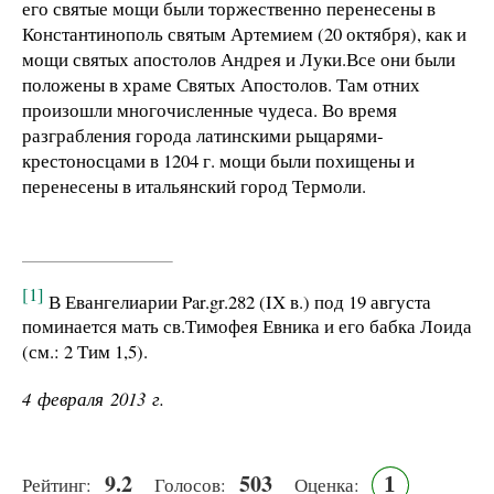
его
святые мощи
бы
л
и
торжественно перенесены в
Константинополь святым
Артемием
(
20
октября),
как
и
м
ощи святых апостолов Андрея
и Луки.Все они б
ыли
положены
в храме
Святых Апостолов.
Там отних
произошли
многочисленные
ч
удеса. Во время
р
а
згр
а
бления города
латинскими рыцарями-
крестоносцами в 1204
г. мощи б
ыли похищены
и
п
еренесены
в и
тальянский город
Термоли.
[1]
В
Ева
нгелиарии
Par.gr.282
(
IX в.)
под 19 а
вгуста
поминается
мать св.
Тим
офея Евника
и
его
бабка Лоида
(см.:
2 Тим 1,5).
4 февраля 2013 г.
9.2
503
1
Рейтинг:
Голосов:
Оценка: