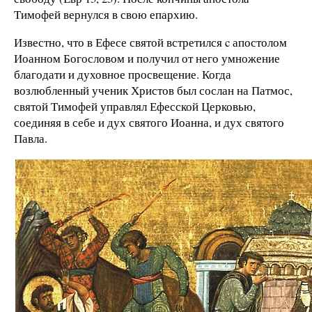
Тимофей вернулся
в свою епархию.
Известно,
что в
Е
фесе святой встретился
c ап
остолом
Иоа
нном Богословом
и
п
олучил
от н
его умножение
благ
о
дати и духовн
ое просвещение. Когда
возлюбленный ученик
Христов
был сослан на Патмос,
святой Тимофей управлял
Е
ф
есской Церковью,
соединяя в себе
и дух
святого
Иоа
нна,
и дух
святого
Па
вл
а.