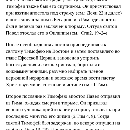
Тимофей также был его спутником.
Он присутст
вовал
при взят
ии апостола под стражу (см.:
Деян 22 и далее)
и последо
вал
за ним в Кесарию и в Рим,
где апостол
был в
первый раз заключен в
тюрьму.
Оттуда святой
Павел отослал его в Филиппы (см.: Флп2, 19–24).
После
освобо
ждения
апостол
присоединился
к
святому Тим
офею на Востоке
и з
атем
поставилего во
главе Ефесской Церкви, запо
ведав
устроить
богослужения
и жизнь
христиан,
бороться
c
ложнымиучениями,
разумно избирать
член
ов
ц
ерковной иерархии
и вовсякое время вести
паству
Христовув мире, со
гласии
и ист
ине (см.:
1 Тим).
В
торое послание
к
Тимофею
апостол
Павел отправил
из Рима, ожидая смерти в тюрьме. Он призыв
ал
верного
ученика
прийти
к н
ему
и при
сутствовать
при
п
оследних
мину
т
ах
его жизни (2 Тим 4, 8). Тогда
святой Тимофей был задержан,
но вскоре
отпущен
на
свободу
(Евр 13, 23). После кончины
апо
с
тола