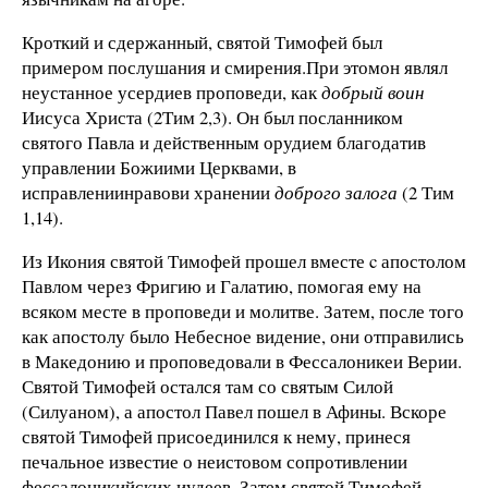
Кротк
ий
и
сдержа
нный, святой Тимофей был
примером
послуша
ния
и смирения.При этомон явл
ял
неустанное
усердиев проп
оведи, как
до
брый воин
Ии
суса Христа
(2
Тим 2,3). Он б
ыл посланником
святого Павла и действенным орудием
благодатив
у
правлении Божиими Церквами, в
исправлениинравови хран
ении
до
брого
з
а
лога
(2
Тим
1,14).
Из
Икония святой Тим
офей прошел вместе
c ап
остолом
Па
влом ч
ерез Фригию
и Галат
ию, помогая ему
на
вс
яком
месте в
проповеди
и м
олитве. Затем, после того
как апостолу
было Небесн
ое видение, они отправились
в Македонию
и проповедов
али
в Фессалоникеи Верии.
Святой Тимофей остался
там со святым Силой
(
Силуаном),
а ап
остол Павел пошел
в Афины. Вскоре
святой Тимофей присоединился к
н
ему, принеся
п
е
чал
ьное известие о неистовом сопротивлении
фессалоникийских и
удеев. Затем святой Тимофей