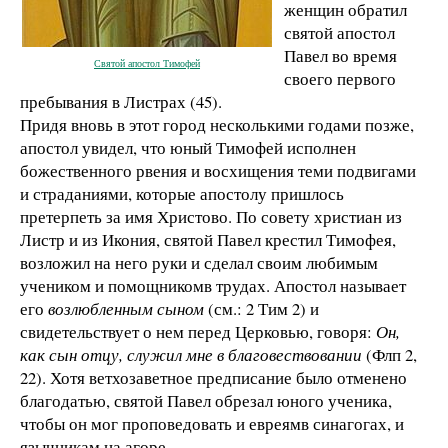
женщин
обр
атил
святой апостол
Павел во время
Святой апостол Тимофей
своего первого
преб
ыва
ния в Ли
страх
(45).
Придя
вновь в этот город несколькими годами позже,
апост
ол
увидел, что юный
Тимофей исполнен
божественного
рв
ения и восхищ
ения теми подвигами
и стр
аданиями,
которые ап
остолу пришлось
претерпеть за имя Христово.
По совету хри
стиан из
Листр и из
Икония, святой Па
вел крестил
Тимофея,
во
зложил
на н
его руки
и сделал
своим любимым
уч
е
ником и помощникомв трудах.
Апостол называет
его
в
о
з
л
юбл
е
н
н
ы
м
сыном
(
см.: 2
Тим
2) и
свидетельствует о нем перед
Церковью,
говоря:
Он,
как сын отцу, служил мне в б
л
агов
е
ствова
н
ии
(
Флп
2,
22).
Хотя ветхозаветное предписание было
отменено
благ
одатью, святой Павел обрезал юного ученика,
чтобы
он мог проп
оведовать
и евреямв синаг
огах,
и
язычникам
на
агоре.