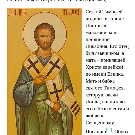
Святой Тим
офей
родился
в
г
ороде
Листры
в
мало
азийской
провинции
Ликаония. Его отец
был язычником,
а
мать
–
прин
явшей
Христа еврейкой
по имени Евника.
Мать и
бабка
святого Тим
офея,
которую звали
Лоида, воспитали
его в
благочест
ии
и
л
юбви
к
Св
ященному
[1]
Писанию
. Обеих