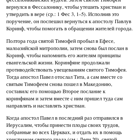
вернулся
в Фессал
онику,
чтобы утешить
христиан
и
ут
вердить в вере (ср.:
1 Фес
3, 1–5).
Исполнив
это
поручение,
он п
оспешил вернуться
к ап
остолу
Павлув
Коринф,
чтобы помогать
в обращ
ении жителей
г
о
рода.
Полтора
года святой
Тим
офей пробыл в Ефесе,
мало
а
зий
с
кой митрополии,
затем снова был послан
в
Коринф,
чтобы
напомнить его
жителям
принципы
евангельской жизни.
Коринфяне
продолж
али
противодействовать увещеваниям святого
Тимофея.
Тогда
апостол Павел отослал Тита, а сам вместе со
святым
Тимофе
ем снова пошел
в Македонию,
составил
c его
помощью
Вт
орое
послание к
коринфянам и
з
атем вместе
c ним
пришел
туда
сам
направлять
и
наста
влять
христиан.
Когда
апостол Павел в последний раз отправился в
Иерусалим,
чтобы принести плоды своих трудов,
собранные
во в
сех Церквах,
и отдать их в помощь
христианам святого града
(см.: Деян
20), святой