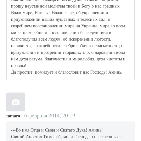
прошу неустанной молитвы твоей к Богу о нас грешных
Владимире, Наталье, Владиславе, об укреплении и
приумножении наших душевных и телесных сил; о
скорейшем восстановлении мира на Украине, мира во всем
мире, о скорейшем восстановлении благоденствия и
благополучия всем людям; об искоренении лютости,
ненависти, враждебности, сребролюбия и ненасытности; о
вразумлении и прозрении творящих зло; о даровании всем
нам духа разума, благочестия и миролюбия, духа чистоты и
правды!
Да простит, помилует и благословит нас Господь! Аминь.
6 февраля 2014, 20:19
tamara
---Во имя Отца и Сына и Святаго Духа! Аминь!
Святой Апостол Тимофей, моли Господа о нас грешных...