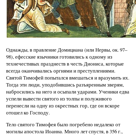
Однаж
ды, в
правление
Домициана
(или Нервы,
ок.
97–
98), ефесские
язычники готовились
к
одн
ому
из
техн
е
ч
е
ст
и
вых пр
азднеств
в ч
есть Диониса, которые
всегда
ока
н
чив
а
ли
с
ь оргиями и преступле
ниями.
Святой Тимофей попытался
вмешат
ься
и вр
азумить их.
Тогда эти люди, уподобившись
разъяренным
зверям,
набросились
на н
его
и осыпали удара
м
и. Уче
ники едва
успели вывести святого
из тол
пы
и п
о
луживого
перенесли на одну
из окрест
ных гор, где
он вскоре
отош
ел
ко Госп
о
ду.
Тело
святого Тимофея было погребено недалеко от
могилы
апостола
Иоанна. Много лет спустя, в 356
г.,