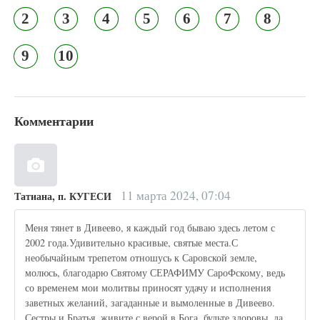
2
3
4
5
6
7
8
9
10
Комментарии
11 марта 2024, 07:04
Татиана, п. КУГЕСИ
Меня тянет в Дивеево, я каждый год бываю здесь летом с
2002 года.Удивительно красивые, святые места.С
необычайным трепетом отношусь к Саровской земле,
молюсь, благодарю Святому СЕРАФИМУ СароФскому, ведь
со временем мои молитвы приносят удачу и исполнения
заветных желаний, загаданные и вымоленные в Дивеево.
Сестры и Братья, живите с верой в Бога, будьте здоровы, да