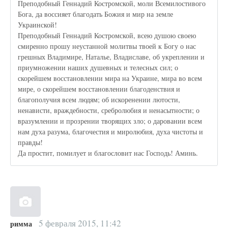
Преподобный Геннадий Костромской, моли Всемилостивого
Бога, да воссияет благодать Божия и мир на земле
Украинской!
Преподобный Геннадий Костромской, всею душою своею
смиренно прошу неустанной молитвы твоей к Богу о нас
грешных Владимире, Наталье, Владиславе, об укреплении и
приумножении наших душевных и телесных сил; о
скорейшем восстановлении мира на Украине, мира во всем
мире, о скорейшем восстановлении благоденствия и
благополучия всем людям; об искоренении лютости,
ненависти, враждебности, сребролюбия и ненасытности; о
вразумлении и прозрении творящих зло; о даровании всем
нам духа разума, благочестия и миролюбия, духа чистоты и
правды!
Да простит, помилует и благословит нас Господь! Аминь.
5 февраля 2015, 11:42
римма