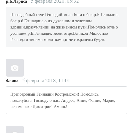
5 февраля 2020, 05:32
р.Б.Лариса
Препадобный отче Геннадий,моли Бога о бол.р.Б.Геннадие ,
бол.р.б.Геннадиие о их духовном и телесном
здравии,вразумлении на жизненном пути.Помолись отче о
усопшем р.Б.Геннадие, моём отце.Великой Милостью
Господа и твоими молитвами,отче,сохранены будем.
5 февраля 2018, 11:01
Фаина
Преподобный Геннадий Костромской! Помолись,
пожалуйста, Господу о нас: Андрее, Анне, Фаине, Марие,
иеромонахе Димитрие! Аминь!