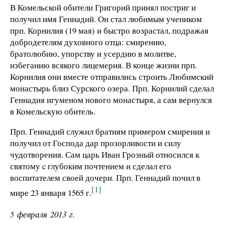
В Комельской обители Григорий принял постриг и
получил имя Геннадий. Он стал любимым учеником
прп. Корнилия (19 мая) и быстро возрастал, подражая
добродетелям духовного отца: смирению,
братолюбию, упорству и усердию в молитве,
избеганию всякого лицемерия. В конце жизни прп.
Корнилия они вместе отправились строить Любимский
монастырь близ Сурского озера. Прп. Корнилий сделал
Геннадия игуменом нового монастыря, а сам вернулся
в Комельскую обитель.
Прп. Геннадий служил братиям примером смирения и
получил от Господа дар прозорливости и силу
чудотворения. Сам царь Иван Грозный относился к
святому c глубоким почтением и сделал его
воспитателем своей дочери. Прп. Геннадий почил в
[1]
мире 23 января 1565 г.
5 февраля 2013 г.