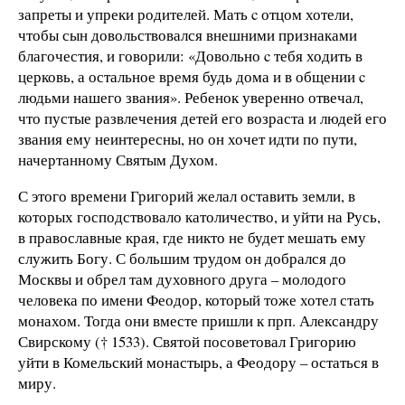
запреты и упреки родителей. Мать c отцом хотели,
чтобы сын довольствовался внешними признаками
благочестия, и говорили: «Довольно c тебя ходить в
церковь, а остальное время будь дома и в общении c
людьми нашего звания». Ребенок уверенно отвечал,
что пустые развлечения детей его возраста и людей его
звания ему неинтересны, но он хочет идти по пути,
начертанному Святым Духом.
С этого времени Григорий желал оставить земли, в
которых господствовало католичество, и уйти на Русь,
в православные края, где никто не будет мешать ему
служить Богу. С большим трудом он добрался до
Москвы и обрел там духовного друга – молодого
человека по имени Феодор, который тоже хотел стать
монахом. Тогда они вместе пришли к прп. Александру
Свирскому († 1533). Святой посоветовал Григорию
уйти в Комельский монастырь, а Феодору – остаться в
миру.