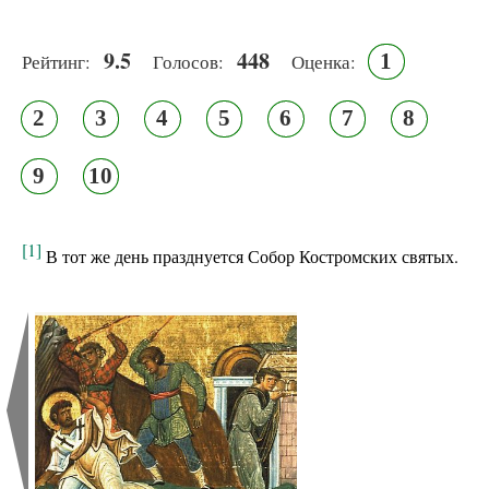
9.5
448
1
Рейтинг:
Голосов:
Оценка:
2
3
4
5
6
7
8
9
10
[1]
В
тот же день празднуется Собор Костромских
святы
х
.