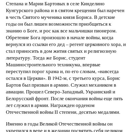
Степана и Марии Бартовых в селе Кинделино
Кунгурского района и в святом крещении был наречен
в честь Святого мученика князя Бориса. В детские
годы он был лишен возможности приобщиться к
знанию о Боге, и рос как все мальчишки пионером.
Обретение Бога произошло в начале войны, когда
вернулся из ссылки его дед – регент церковного хора, и
стал приносить в дом жития святых и религиозную
литературу. Тогда же Борис, студент
Машиностроительного техникума, впервые
переступил порог храма и, по его словам, «навсегда
остался в Церкви». В 1942-м, с третьего курса, Борис
Бартов был призван в армию. Служил механиком в
авиации. Прошел Северо-Западный, Украинский и
Белорусский фронт. После окончания войны еще пять
лет служил в армии. Награжден орденом
Отечественной войны II степени, десятью медалями.
Именно в годы Великой Отечественной войны он
укрепился в вере и в желании посвятить себя целиком