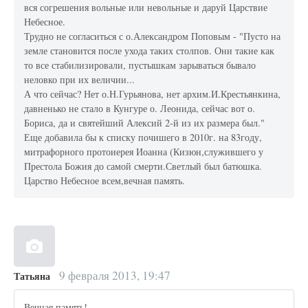
вся согрешения вольные или невольные и даруй Царствие
Небесное.
Трудно не согласиться с о.Александром Поповым - "Пусто на
земле становится после ухода таких столпов. Они такие как
то все стабилизировали, пустышкам зарываться бывало
неловко при их величии...
А что сейчас? Нет о.Н.Гурьянова, нет архим.И.Крестьянкина,
давненько не стало в Кунгуре о. Леонида, сейчас вот о.
Бориса, да и святейший Алексий 2-й из их размера был."
Еще добавила бы к списку почишего в 2010г. на 83году,
митрафорного протоиерея Иоанна (Кизюн,служившего у
Престола Божия до самой смерти.Светлый был батюшка.
Царство Небесное всем,вечная память.
9 февраля 2013, 19:47
Татьяна
Вечная память!