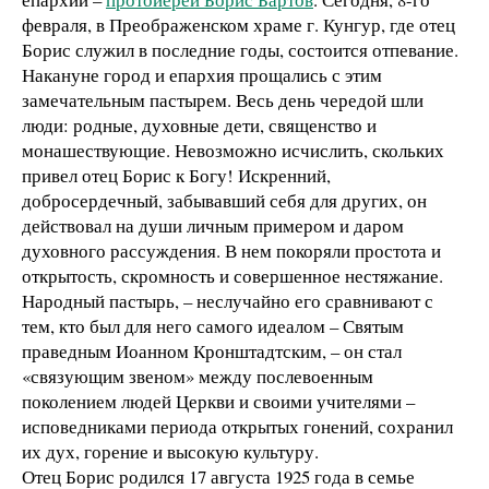
февраля, в Преображенском храме г. Кунгур, где отец
Борис служил в последние годы, состоится отпевание.
Накануне город и епархия прощались с этим
замечательным пастырем. Весь день чередой шли
люди: родные, духовные дети, священство и
монашествующие. Невозможно исчислить, скольких
привел отец Борис к Богу! Искренний,
добросердечный, забывавший себя для других, он
действовал на души личным примером и даром
духовного рассуждения. В нем покоряли простота и
открытость, скромность и совершенное нестяжание.
Народный пастырь, – неслучайно его сравнивают с
тем, кто был для него самого идеалом – Святым
праведным Иоанном Кронштадтским, – он стал
«связующим звеном» между послевоенным
поколением людей Церкви и своими учителями –
исповедниками периода открытых гонений, сохранил
их дух, горение и высокую культуру.
Отец Борис родился 17 августа 1925 года в семье