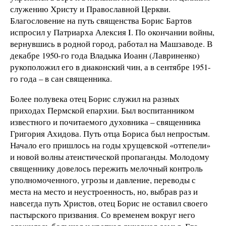
служению Христу и Православной Церкви.
Благословение на путь священства Борис Бартов
испросил у Патриарха Алексия I. По окончании войны,
вернувшись в родной город, работал на Машзаводе. В
декабре 1950-го года Владыка Иоанн (Лавриненко)
рукоположил его в диаконский чин, а в сентябре 1951-
го года – в сан священника.
Более полувека отец Борис служил на разных
приходах Пермской епархии. Был воспитанником
известного и почитаемого духовника – священника
Григория Ахидова. Путь отца Бориса был непростым.
Начало его пришлось на годы хрущевской «оттепели»
и новой волны атеистической пропаганды. Молодому
священнику довелось пережить мелочный контроль
уполномоченного, угрозы и давление, переводы с
места на место и неустроенность, но, выбрав раз и
навсегда путь Христов, отец Борис не оставил своего
пастырского призвания. Со временем вокруг него