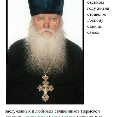
седьмом
году жизни
отошел ко
Господу
один из
самых
заслуженных и любимых священников Пермской
епархии –
протоиерей Борис Бартов
. Сегодня, 8-го