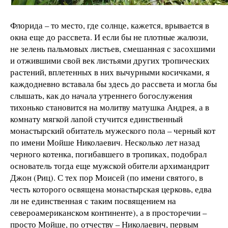
Флорида – то место, где солнце, кажется, врывается в
окна еще до рассвета. И если бы не плотные жалюзи,
не зелень пальмовых листьев, смешанная с засохшими
и отжившими свой век листьями других тропических
растений, вплетенных в них вычурными косичками, я
каждодневно вставала бы здесь до рассвета и могла бы
слышать, как до начала утреннего богослужения
тихонько становится на молитву матушка Андрея, а в
комнату мягкой лапой стучится единственный
монастырский обитатель мужеского пола – черный кот
по имени Мойше Николаевич. Несколько лет назад
черного котенка, погибавшего в тропиках, подобрал
основатель тогда еще мужской обители архимандрит
Джон (Риц). С тех пор Моисей (по имени святого, в
честь которого освящена монастырская церковь, едва
ли не единственная с таким посвящением на
североамериканском континенте), а в просторечии –
просто Мойше, по отчеству – Николаевич, первым