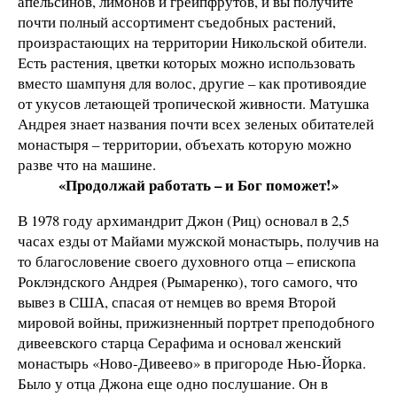
апельсинов, лимонов и грейпфрутов, и вы получите
почти полный ассортимент съедобных растений,
произрастающих на территории Никольской обители.
Есть растения, цветки которых можно использовать
вместо шампуня для волос, другие – как противоядие
от укусов летающей тропической живности. Матушка
Андрея знает названия почти всех зеленых обитателей
монастыря – территории, объехать которую можно
разве что на машине.
«Продолжай работать – и Бог поможет!»
В 1978 году архимандрит Джон (Риц) основал в 2,5
часах езды от Майами мужской монастырь, получив на
то благословение своего духовного отца – епископа
Роклэндского Андрея (Рымаренко), того самого, что
вывез в США, спасая от немцев во время Второй
мировой войны, прижизненный портрет преподобного
дивеевского старца Серафима и основал женский
монастырь «Ново-Дивеево» в пригороде Нью-Йорка.
Было у отца Джона еще одно послушание. Он в