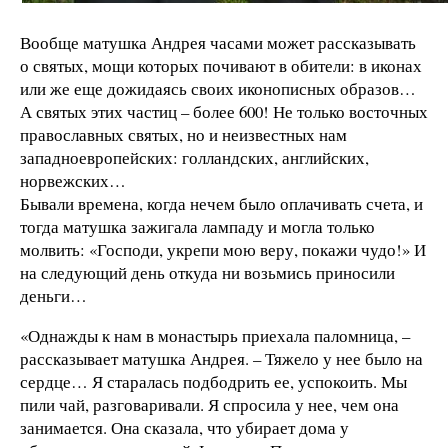
Вообще матушка Андрея часами может рассказывать
о святых, мощи которых почивают в обители: в иконах
или же еще дожидаясь своих иконописных образов…
А святых этих частиц – более 600! Не только восточных
православных святых, но и неизвестных нам
западноевропейских: голландских, английских,
норвежских…
Бывали времена, когда нечем было оплачивать счета, и
тогда матушка зажигала лампаду и могла только
молвить: «Господи, укрепи мою веру, покажи чудо!» И
на следующий день откуда ни возьмись приносили
деньги…
«Однажды к нам в монастырь приехала паломница, –
рассказывает матушка Андрея. – Тяжело у нее было на
сердце… Я старалась подбодрить ее, успокоить. Мы
пили чай, разговаривали. Я спросила у нее, чем она
занимается. Она сказала, что убирает дома у