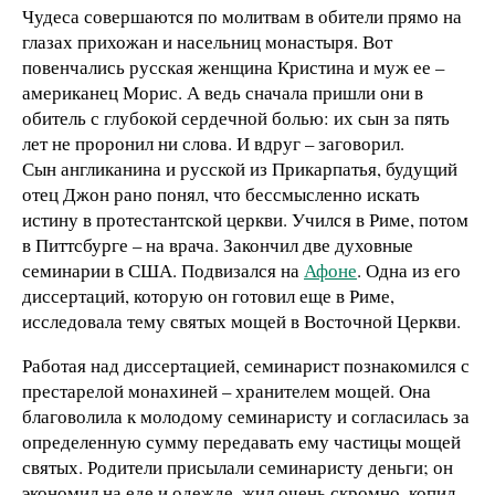
Чудеса совершаются по молитвам в обители прямо на
глазах прихожан и насельниц монастыря. Вот
повенчались русская женщина Кристина и муж ее –
американец Морис. А ведь сначала пришли они в
обитель с глубокой сердечной болью: их сын за пять
лет не проронил ни слова. И вдруг – заговорил.
Сын англиканина и русской из Прикарпатья, будущий
отец Джон рано понял, что бессмысленно искать
истину в протестантской церкви. Учился в Риме, потом
в Питтсбурге – на врача. Закончил две духовные
семинарии в США. Подвизался на
Афоне
. Одна из его
диссертаций, которую он готовил еще в Риме,
исследовала тему святых мощей в Восточной Церкви.
Работая над диссертацией, семинарист познакомился с
престарелой монахиней – хранителем мощей. Она
благоволила к молодому семинаристу и согласилась за
определенную сумму передавать ему частицы мощей
святых. Родители присылали семинаристу деньги; он
экономил на еде и одежде, жил очень скромно, копил