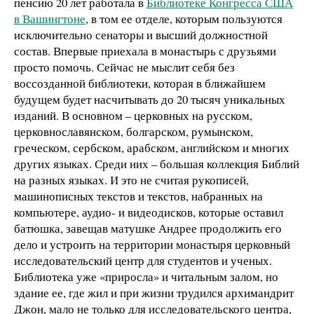
пенсию 20 лет работала в
Библиотеке Конгресса США
в Вашингтоне
, в том ее отделе, которым пользуются
исключительно сенаторы и высший должностной
состав. Впервые приехала в монастырь с друзьями
просто помочь. Сейчас не мыслит себя без
воссозданной библиотеки, которая в ближайшем
будущем будет насчитывать до 20 тысяч уникальных
изданий. В основном – церковных на русском,
церковнославянском, болгарском, румынском,
греческом, сербском, арабском, английском и многих
других языках. Среди них – большая коллекция Библий
на разных языках. И это не считая рукописей,
машинописных текстов и текстов, набранных на
компьютере, аудио- и видеодисков, которые оставил
батюшка, завещав матушке Андрее продолжить его
дело и устроить на территории монастыря церковный
исследовательский центр для студентов и ученых.
Библиотека уже «приросла» и читальным залом, но
здание ее, где жил и при жизни трудился архимандрит
Джон, мало не только для исследовательского центра,