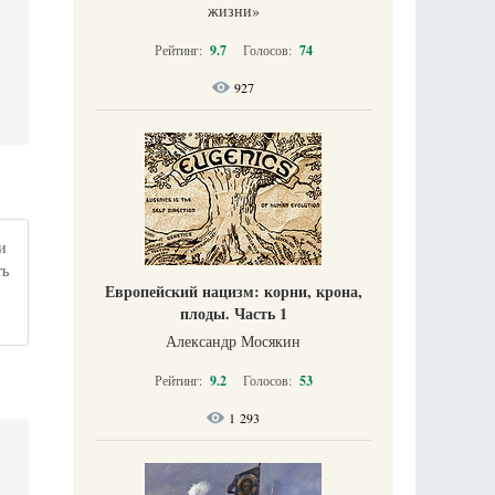
жизни​»
Рейтинг:
9.7
Голосов:
74
927
и
ть
Европейский нацизм: корни, крона,
плоды. Часть 1
Александр Мосякин
Рейтинг:
9.2
Голосов:
53
1 293