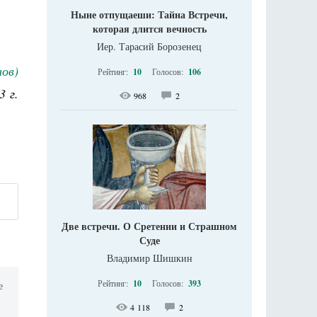
Ныне отпущаеши: Тайна Встречи,
которая длится вечность
Иер. Тарасий Борозенец
ов)
Рейтинг:
10
Голосов:
106
3 г.
968
2
Две встречи. О Сретении и Страшном
Суде
Владимир Шишкин
Рейтинг:
10
Голосов:
393
е
4 118
2