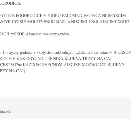
GORODICA.
YITE K bOGORODICE V VIDEO-PALOMNICESTVE,A NEIMYSCIM-
AMYE LYCSIE MOLITVENIKI NASI. s NISCIMI I BOLAJSCIMI XODIT
,rySKOE Afonskoe obscestvo,video...
. Im nyzny podarki v skoly,destsad,bednym,,,,Zdes solnce vstaet v 10 cASOV
OGO. vsE KAK OBYCNO. cERNIKA,KLUKVA,TRAVY NA CAJ
ICESTVO?na KAZDOM SVECNOM AJSCIKE MOZNO DAT KLUKVY-
EZY NA CAJ)
Божей.