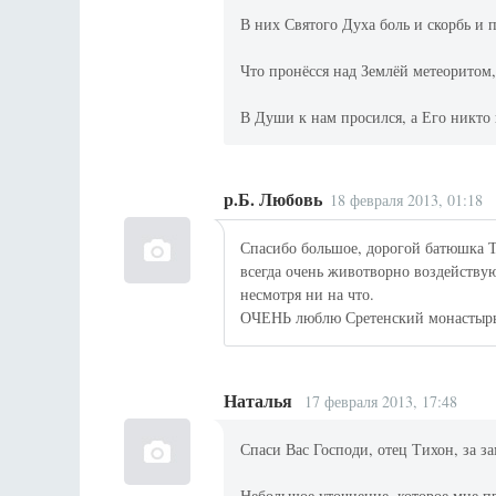
В них Святого Духа боль и скорбь и 
Что пронёсся над Землёй метеоритом
В Души к нам просился, а Его никто н
р.Б. Любовь
18 февраля 2013, 01:18
Спасибо большое, дорогой батюшка Т
всегда очень животворно воздейству
несмотря ни на что.
ОЧЕНЬ люблю Сретенский монастырь! 
Наталья
17 февраля 2013, 17:48
Спаси Вас Господи, отец Тихон, за з
Небольшое уточнение, которое мне п