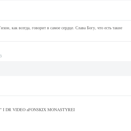
хон, как всегда, говорит в самое сердце. Слава Богу, что есть такие
3
" I DR VIDEO aFONSKIX MONASTYREI