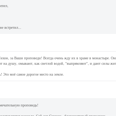
пепел,
,
е встретил...
ихон, за Ваши проповеди! Всегда очень жду их в храме в монастыре. Он
ют на душу, омывают, как светлой водой, "выпрямляют", и дают силы жи
Это моё самое дорогое место на земле.
амечательную проповедь!
редставляется важным. Сей дар Симеон , благочестивый праведник,