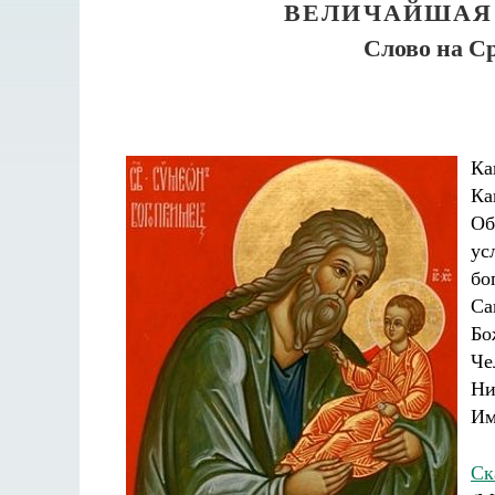
ВЕЛИЧАЙШАЯ 
Слово на Ср
Ка
Ка
Об
ус
бо
Са
Бо
Че
Ни
Им
Ск