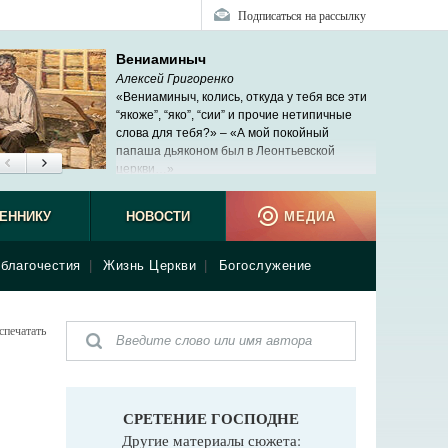
Подписаться на рассылку
Вениаминыч
Алексей Григоренко
«Вениаминыч, колись, откуда у тебя все эти
“якоже”, “яко”, “сии” и прочие нетипичные
слова для тебя?» – «А мой покойный
папаша дьяконом был в Леонтьевской
церкви…»
ЕННИКУ
НОВОСТИ
МЕДИА
благочестия
|
Жизнь Церкви
|
Богослужение
спечатать
СРЕТЕНИЕ ГОСПОДНЕ
Другие материалы сюжета: