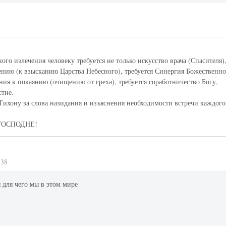
ого излечения человеку требуется не только искусство врача (Спасителя)
чению (к взысканию Царства Небесного), требуется Синергия Божественн
ния к покаянию (очищению от греха), требуется соработничество Богу,
стие.
Тихону за слова назидания и изъяснения необходимости встречи каждого
ГОСПОДНЕ!
:38
я для чего мы в этом мире