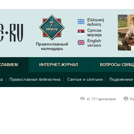
Ελληνική
έκδοση
Српска
верзиjа
English
Православный
version
календарь
СЛАВИЕМ
ИНТЕРНЕТ-ЖУРНАЛ
ВОПРОСЫ СВЯЩ
ка
|
Православная библиотека
|
Святые и святыни
|
Подвижники 
42 727 просмотров
Ра