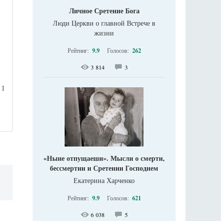
Личное Сретение Бога
Люди Церкви о главной Встрече в
жизни
Рейтинг:
9.9
Голосов:
262
3 814
3
 I
«Ныне отпущаеши». Мысли о смерти,
бессмертии и Сретении Господнем
Екатерина Харченко
Рейтинг:
9.9
Голосов:
621
6 038
5