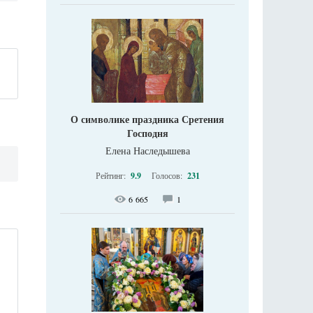
О символике праздника Сретения
Господня
Елена Наследышева
Рейтинг:
9.9
Голосов:
231
6 665
1