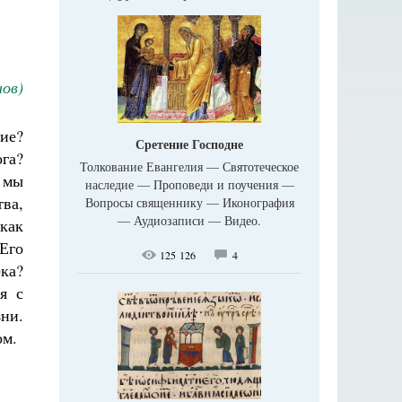
ов)
ие?
Сретение Господне
га?
Толкование Евангелия — Святотеческое
 мы
наследие — Проповеди и поучения —
ва,
Вопросы священнику — Иконография
— Аудиозаписи — Видео.
 как
Его
125 126
4
ка?
я с
ни.
ом.