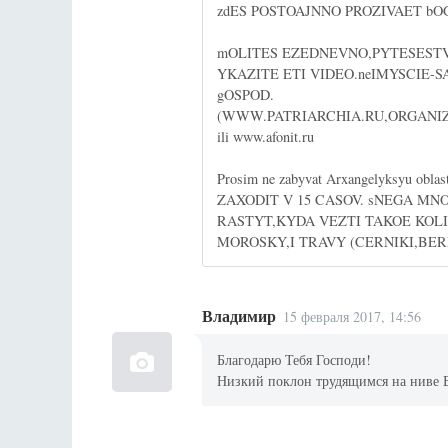
zdES POSTOAJNNO PROZIVAET bO
mOLITES EZEDNEVNO,PYTESESTV
YKAZITE ETI VIDEO.neIMYSCIE-S
gOSPOD.
(WWW.PATRIARCHIA.RU,ORGANIZACII
ili www.afonit.ru
Prosim ne zabyvat Arxangelyksyu oblast
ZAXODIT V 15 CASOV. sNEGA MN
RASTYT,KYDA VEZTI TAKOE KOL
MOROSKY,I TRAVY (CERNIKI,BER
Владимир
15 февраля 2017, 14:56
Благодарю Тебя Господи!
Низкий поклон трудящимся на ниве 