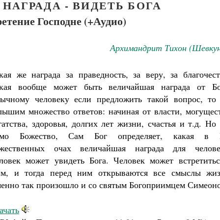
НАГРАДА - ВИДЕТЬ БОГА
етение Господне (+Аудио)
Архимандрит Тихон (Шевкун
кая же награда за праведность, за веру, за благочест
кая вообще может быть величайшая награда от Бо
ычному человеку если предложить такой вопрос, то
лышим множество ответов: начиная от власти, могущест
гатства, здоровья, долгих лет жизни, счастья и т.д. Но
мо Божество, Сам Бог определяет, какая в 
жественных очах величайшая награда для челове
ловек может увидеть Бога. Человек может встретитьс
м, и тогда перед ним открываются все смыслы жиз
енно так произошло и со святым Богоприимцем Симеон
ачать