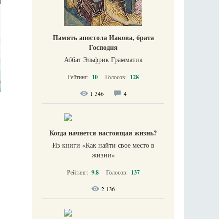
Память апостола Иакова, брата
Господня
Аббат Эльфрик Грамматик
Рейтинг:
10
Голосов:
128
1 346
4
Когда начнется настоящая жизнь?
Из книги «Как найти свое место в
жизни​»
Рейтинг:
9.8
Голосов:
137
2 136