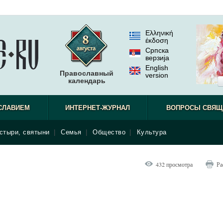
Ελληνική
έκδοση
Српска
верзиjа
English
Православный
version
календарь
СЛАВИЕМ
ИНТЕРНЕТ-ЖУРНАЛ
ВОПРОСЫ СВЯЩ
стыри, святыни
|
Семья
|
Общество
|
Культура
432 просмотра
Ра