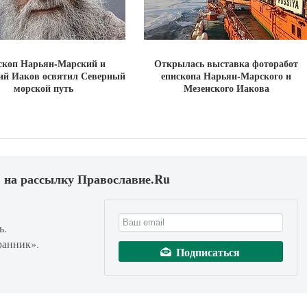
скоп Нарьян-Марский и
Открылась выставка фоторабот
ий Иаков освятил Северный
епископа Нарьян-Марского и
морской путь
Мезенского Иакова
 на рассылку Православие.Ru
ь.
ранник».