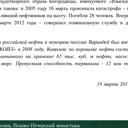
чудотворного образа Богородицы, именуемого «Взыска
Роман Котов
 такова: в 2005 году 16 марта произошла катастрофа –
Как найти своё место в жизни
Кирилл Мурышев
авлявший нефтяников на вахту. Погибли 28 человек. Впе
марте 2012 года – совершил поминальную службу в д
 российской нефти в ненецком поселке Варандей был вв
КОЙЛ» в 2008 году. Комплекс по перевалке нефти сост
ссчитанного на хранение 65 тыс. куб. м нефти, насос
 море. Пропускная способность терминала - 12 млн т
19 марта 201
олия,
Псково-Печерский монастырь