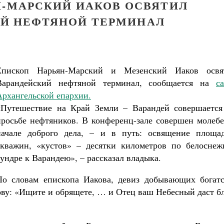
Н-МАРСКИЙ ИАКОВ ОСВЯТИЛ
Й НЕФТЯНОЙ ТЕРМИНАЛ
Епископ Нарьян-Марский и Мезенский Иаков освя
Варандейский нефтяной терминал, сообщается на
с
Архангельской епархии.
«Путешествие на Край Земли – Варандей совершается
просьбе нефтяников. В конференц-зале совершен молебе
начале доброго дела, – и в путь: освящение площад
скважин, «кустов» – десятки километров по белоснеж
тундре к Варандею», – рассказал владыка.
По словам епископа Иакова, девиз добывающих богатс
ову: «Ищите и обрящете, … и Отец ваш Небесный даст б
Великомученик Георгий Победоносец. Н
святого