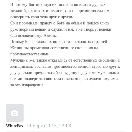
И потому Бог покинул их, оставив во власти дурных
желаний, плотских и нечистых, и не препятствовал им
осквернять свои тела друг с другом.
Они променяли правду о Боге на обман и поклонялись
рукотворным вещам и служили им, а не Творцу, вовеки
благословенному. Аминь.
Потому Бог оставил их во власти постыдных страстей.
Женщины променяли естественные сношения на
противоестественные.
Мужчины же, также отказались от естественных сношений с
женщинами, воспылав противоестественной страстью друг к
другу, стали предаваться бесстыдству с другими мужчинами
и сами подвергать свои тела наказанию, заслуженному ими
за это извращение.
13 марта 2013, 22:08
WhiteFox