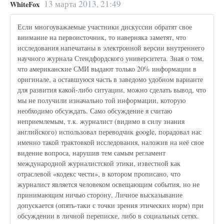
13 марта 2013, 21:49
WhiteFox
Если многоуважаемые участники дискуссии обратят свое
внимание на первоисточник, то наверняка заметят, что
исследования напечатаны в электронной версии внутреннего
научного журнала Стендфордского университета. Зная о том,
что американские СМИ выдают только 20% информации в
оригинале, а оставшуюся часть в заведомо удобном варианте
для развития какой-либо ситуации, можно сделать вывод, что
мы не получили изначально той информации, которую
необходимо обсуждать. Само обсуждение я считаю
неприемлемым, т.к. журналист (видимо в силу знания
английского) использовал переводчик google, порадовал нас
именно такой трактовкой исследования, наложив на неё свое
видение вопроса, нарушив тем самым регламент
международной журналистской этики, известной как
отраслевой «кодекс чести», в котором прописано, что
журналист является человеком освещающим события, но не
принимающим ничью сторону. Личное высказывание
допускается (опять-таки с точки зрения этических норм) при
обсуждении в личной переписке, либо в социальных сетях.