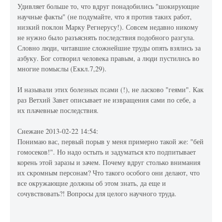
Удивляет больше то, что вдруг понадобились "шокирующие
научные факты" (не подумайте, что я против таких работ,
низкий поклон Марку Регнерусу!). Совсем недавно никому
не нужно было разъяснять последствия подобного разгула.
Словно люди, читавшие сложнейшие труды опять взялись за
азбуку. Бог сотворил человека правым, а люди пустились во
многие помыслы (Еккл.7,29).
И называли этих болезных псами (!), не ласково "геями". Как
раз Ветхий Завет описывает не извращения сами по себе, а
их плачевные последствия.
Снежане 2013-02-22 14:54:
Понимаю вас, первый порыв у меня примерно такой же: "бей
гомосеков!". Но надо остыть и задуматься кто подпитывает
корень этой заразы и зачем. Почему вдруг столько внимания
их скромным персонам? Что такого особого они делают, что
все окружающие должны об этом знать, да еще и
сочувствовать?! Вопросы для целого научного труда.