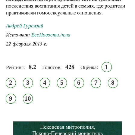
последствия воспитания детей в семьях, где родители
практиковали гомосексуальные отношения.
Андрей Гурензай
Источник:
ВсеНовости.in.ua
22 февраля 2013 г.
8.2
428
1
Рейтинг:
Голосов:
Оценка:
2
3
4
5
6
7
8
9
10
Псковская митрополия,
Псково-Печерский монастырь