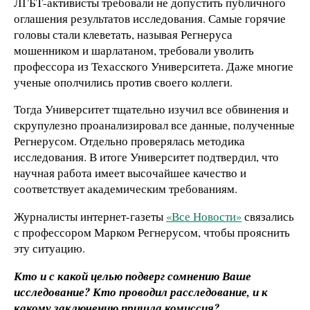
ЛГБТ-активисты требовали не допустить публичного
оглашения результатов исследования. Самые горячие
головы стали клеветать, называя Регнеруса
мошенником и шарлатаном, требовали уволить
профессора из Техасского Университета. Даже многие
ученые ополчились против своего коллеги.
Тогда Университет тщательно изучил все обвинения и
скрупулезно проанализировал все данные, полученные
Регнерусом. Отдельно проверялась методика
исследования. В итоге Университет подтвердил, что
научная работа имеет высочайшее качество и
соответствует академическим требованиям.
Журналисты интернет-газеты
«Все Новости»
связались
с профессором Марком Регнерусом, чтобы прояснить
эту ситуацию.
Кто и с какой целью подверг сомнению Ваше
исследование? Кто проводил расследование, и к
какому заключению пришла комиссия?