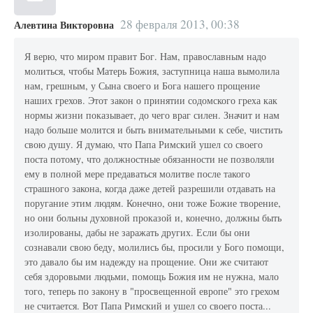
28 февраля 2013, 00:38
Алевтина Викторовна
Я верю, что миром правит Бог. Нам, православным надо
молиться, чтобы Матерь Божия, заступница наша вымолила
нам, грешным, у Сына своего и Бога нашего прощение
наших грехов. Этот закон о принятии содомского греха как
нормы жизни показывает, до чего враг силен. Значит и нам
надо больше молится и быть внимательными к себе, чистить
свою душу. Я думаю, что Папа Римский ушел со своего
поста потому, что должностные обязанности не позволяли
ему в полной мере предаваться молитве после такого
страшного закона, когда даже детей разрешили отдавать на
поругание этим людям. Конечно, они тоже Божие творение,
но они больны духовной проказой и, конечно, должны быть
изолированы, дабы не заражать других. Если бы они
сознавали свою беду, молились бы, просили у Бого помощи,
это давало бы им надежду на прощение. Они же считают
себя здоровыми людьми, помощь Божия им не нужна, мало
того, теперь по закону в "просвещенной европе" это грехом
не считается. Вот Папа Римский и ушел со своего поста...