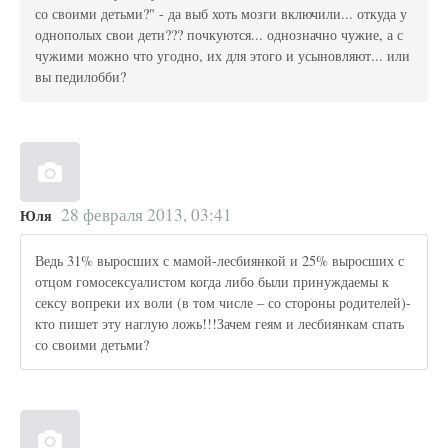
со своими детьми?" - да выб хоть мозги включили... откуда у
однополых свои дети??? почкуются... однозначно чужие, а с
чужими можно что угодно, их для этого и усыновляют... или
вы педилобби?
28 февраля 2013, 03:41
Юля
Ведь 31% выросших с мамой-лесбиянкой и 25% выросших с
отцом гомосексуалистом когда либо были принуждаемы к
сексу вопреки их воли (в том числе – со стороны родителей)-
кто пишет эту наглую ложь!!!Зачем геям и лесбиянкам спать
со своими детьми?