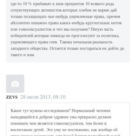
где-то 10 % прибавьте к ним процентов 10 всякого рода
сочувствующих активистов,которых хлебов не корми дай
только позащищать чьи-нибудь ущемленные права, причем
абсолютно неважно права каких-нибудь круглоглазых китов
или гомосексуалистов и что мы получаем? Пятую часть
избирателей,которые никогда не проголосуют за политика,
ущемляющего права геев. Такова печальная реальность
западного общества. Остается только постараться не дойти до
такого и нам.
28 июля 2013, 08:10
ZEVS
Какие тут нужны исследования? Нормальный человек
находящийся в добром здравии ума прекрасно должен
понимать чем является гомосексуализм, тем более в
воспитании детей. Это уму не постижимо, как вообще об
этом можно рассуждать серьёзно? Запрет полнейший и всё,