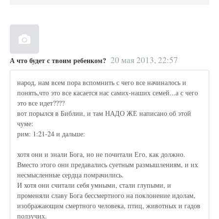
20 мая 2013, 22:57
А что будет с твоим ребенком?
народ, нам всем пора вспомнить с чего все начиналось и
понять,что это все касается нас самих-наших семей...а с чего
это все идет????
вот порылся в Библии, и там НАДО ЖЕ написано об этой
чуме:
рим: 1:21-24 и дальше:
хотя они и знали Бога, но не почитали Его, как должно.
Вместо этого они предавались суетным размышлениям, и их
несмысленные сердца помрачились.
И хотя они считали себя умными, стали глупыми, и
променяли славу Бога бессмертного на поклонение идолам,
изображающим смертного человека, птиц, животных и гадов
ползучих.