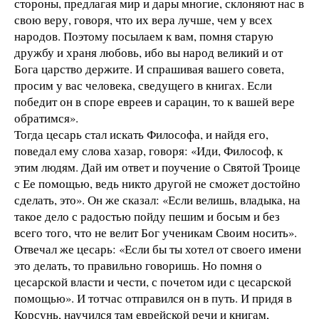
стороны, предлагая мир и дары многие, склоняют нас в
свою веру, говоря, что их вера лучше, чем у всех
народов. Поэтому посылаем к вам, помня старую
дружбу и храня любовь, ибо вы народ великий и от
Бога царство держите. И спрашивая вашего совета,
просим у вас человека, сведущего в книгах. Если
победит он в споре евреев и сарацин, то к вашей вере
обратимся».
Тогда цесарь стал искать Философа, и найдя его,
поведал ему слова хазар, говоря: «Иди, Философ, к
этим людям. Дай им ответ и поучение о Святой Троице
с Ее помощью, ведь никто другой не сможет достойно
сделать, это». Он же сказал: «Если велишь, владыка, на
такое дело с радостью пойду пешим и босым и без
всего того, что не велит Бог ученикам Своим носить».
Отвечал же цесарь: «Если бы ты хотел от своего имени
это делать, то правильно говоришь. Но помня о
цесарской власти и чести, с почетом иди с цесарской
помощью». И тотчас отправился он в путь. И придя в
Корсунь, научился там еврейской речи и книгам,