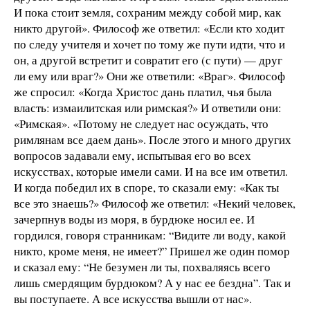
И пока стоит земля, сохраним между собой мир, как
никто другой». Философ же ответил: «Если кто ходит
по следу учителя и хочет по тому же пути идти, что и
он, а другой встретит и совратит его (с пути) — друг
ли ему или враг?» Они же ответили: «Враг». Философ
же спросил: «Когда Христос дань платил, чья была
власть: измаилитская или римская?» И ответили они:
«Римская». «Потому не следует нас осуждать, что
римлянам все даем дань». После этого и много других
вопросов задавали ему, испытывая его во всех
искусствах, которые имели сами. И на все им ответил.
И когда победил их в споре, то сказали ему: «Как ты
все это знаешь?» Философ же ответил: «Некий человек,
зачерпнув воды из моря, в бурдюке носил ее. И
гордился, говоря странникам: “Видите ли воду, какой
никто, кроме меня, не имеет?” Пришел же один помор
и сказал ему: “Не безумен ли ты, похваляясь всего
лишь смердящим бурдюком? А у нас ее бездна”. Так и
вы поступаете. А все искусства вышли от нас».