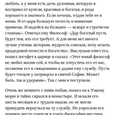
любить, а у меня есть дочь духовная, которую я
восприял от купели, красивая и богатая, и рода
хорошего и знатного. Если хочешь, отдам тебе ее в
жены. И от царя большую почесть и княжение
примешь. И надейся на большее — вскоре и стратигом
станешь». Отвечал ему Философ: «Дар богатый пусть
будет тем, кто его требует. А для меня нет ничего
лучше учения, которым, мудрость снискав, хочу искать
прадедовой почести и богатства». Выслушав ответ его,
пошел логофет к царице и сказал: «Этот юный философ
не любит жизни сей, и чтобы не отпустить его от нас,
посвятим его в священники и дадим ему службу. Пусть
будет чтецом у патриарха в святой Софии. Может
быть, так и удержим». Так с ним и поступили.
Очень же немного с ними побыв, пошел он к Узкому
морю и тайно скрылся в монастыре. И искали его
шесть месяцев и с трудом нашли, но не могли
принудить вернуться на ту службу. Но упросили его
принять место учителя и учить философии местных