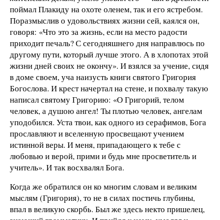
поймал Плакиду на охоте оленем, так и его ястребом.
Поразмыслив о удовольствиях жизни сей, каялся он,
говоря: «Что это за жизнь, если на место радости
приходит печаль? С сегодняшнего дня направлюсь по
другому пути, который лучше этого. А в хлопотах этой
жизни дней своих не окончу». И взялся за учение, сидя
в доме своем, уча наизусть книги святого Григория
Богослова. И крест начертал на стене, и похвалу такую
написал святому Григорию: «О Григорий, телом
человек, а душою ангел! Ты плотью человек, ангелам
уподобился. Уста твои, как одного из серафимов, Бога
прославляют и вселенную просвещают учением
истинной веры. И меня, припадающего к тебе с
любовью и верой, прими и будь мне просветитель и
учитель». И так восхвалял Бога.
Когда же обратился он ко многим словам и великим
мыслям (Григория), то не в силах постичь глубины,
впал в великую скорбь. Был же здесь некто пришелец,