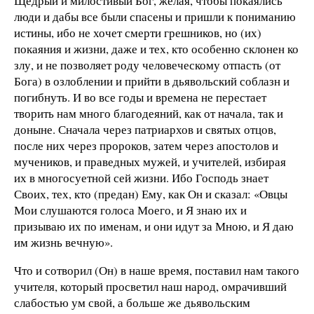
Щедрый и милостивый Бог, желая, чтобы покаялись
люди и дабы все были спасены и пришли к пониманию
истины, ибо не хочет смерти грешников, но (их)
покаяния и жизни, даже и тех, кто особенно склонен ко
злу, и не позволяет роду человеческому отпасть (от
Бога) в озлоблении и прийти в дьявольский соблазн и
погибнуть. И во все годы и времена не перестает
творить нам много благодеяний, как от начала, так и
доныне. Сначала через патриархов и святых отцов,
после них через пророков, затем через апостолов и
мучеников, и праведных мужей, и учителей, избирая
их в многосуетной сей жизни. Ибо Господь знает
Своих, тех, кто (предан) Ему, как Он и сказал: «Овцы
Мои слушаются голоса Моего, и Я знаю их и
призываю их по именам, и они идут за Мною, и Я даю
им жизнь вечную».
Что и сотворил (Он) в наше время, поставил нам такого
учителя, который просветил наш народ, омрачивший
слабостью ум свой, а больше же дьявольским