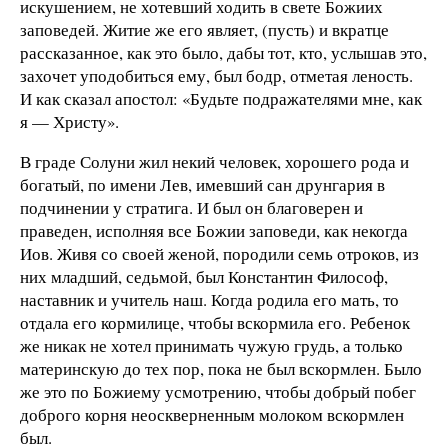
искушением, не хотевший ходить в свете Божиих
заповедей. Житие же его являет, (пусть) и вкратце
рассказанное, как это было, дабы тот, кто, услышав это,
захочет уподобиться ему, был бодр, отметая леность.
И как сказал апостол: «Будьте подражателями мне, как
я — Христу».
В граде Солуни жил некий человек, хорошего рода и
богатый, по имени Лев, имевший сан друнгария в
подчинении у стратига. И был он благоверен и
праведен, исполняя все Божии заповеди, как некогда
Иов. Живя со своей женой, породили семь отроков, из
них младший, седьмой, был Константин Философ,
наставник и учитель наш. Когда родила его мать, то
отдала его кормилице, чтобы вскормила его. Ребенок
же никак не хотел принимать чужую грудь, а только
материнскую до тех пор, пока не был вскормлен. Было
же это по Божиему усмотрению, чтобы добрый побег
доброго корня неоскверненным молоком вскормлен
был.