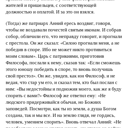
жителей и пришельцев, с соответствующей
должностью и оплатой. И за это он взялся.
(Тогда) же патриарх Анний ересь воздвиг, говоря,
чтобы не воздавали почестей святым иконам. И собрав
собор, обличили его, что неправду говорит, и прогнали
с престола. Он же сказал: «Силою прогнали меня, а не
победив в споре. Ибо не может никто противиться
моим словам». Царь с патрикиями, приготовив
Философа, послали к нему, сказав так: «Если сможешь
этого юношу победить в споре, то вновь получишь
свой престол». Он же, увидев, как юн Философ, и не
ведая, что стар ум его, и сказал тем, кто был послан с
ним: «Вы недостойны и подножия моего, как же я буду
спорить с вами?» Философ же ответил ему: «Не
людского придерживайся обычая, но Божиих
заповедей. Посмотри, как ты из земли, а душа Богом
создана, так и мы все. И на землю глядя, не гордись,
человек, умением спорить». Вновь отвечал Анний: «Не