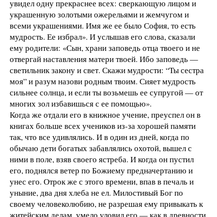
увидел одну прекраснее всех: сверкающую лицом и
украшенную золотыми ожерельями и жемчугом и
всеми украшениями. Имя же ее было София, то есть
мудрость. Ее избрал». И услышав его слова, сказали
ему родители: «Сын, храни заповедь отца твоего и не
отвергай наставления матери твоей. Ибо заповедь —
светильник закону и свет. Скажи мудрости: “Ты сестра
моя” и разум назови родным твоим. Сияет мудрость
сильнее солнца, и если ты возьмешь ее супругой — от
многих зол избавишься с ее помощью».
Когда же отдали его в книжное учение, преуспел он в
книгах больше всех учеников из-за хорошей памяти
так, что все удивлялись. И в один из дней, когда по
обычаю дети богатых забавлялись охотой, вышел с
ними в поле, взяв своего ястреба. И когда он пустил
его, поднялся ветер по Божиему предначертанию и
унес его. Отрок же с этого времени, впав в печаль и
уныние, два дня хлеба не ел. Милостивый Бог по
своему человеколюбию, не разрешая ему привыкать к
житейским делам, умело уловил его — как в древности