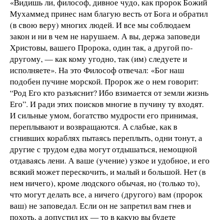
«Видишь ли, философ, дивное чудо, как пророк Божий
Мухаммед принес нам благую весть от Бога и обратил
(в свою веру) многих людей. И все мы соблюдаем
закон и ни в чем не нарушаем. А вы, держа заповеди
Христовы, вашего Пророка, один так, а другой по-
другому, — как кому угодно, так (им) следуете и
исполняете». На это Философ отвечал: «Бог наш
подобен пучине морской. Пророк же о нем говорит:
“Род Его кто разъяснит? Ибо взимается от земли жизнь
Его”. И ради этих поисков многие в пучину ту входят.
И сильные умом, богатство мудрости его принимая,
переплывают и возвращаются. А слабые, как в
сгнивших кораблях пытаясь переплыть, одни тонут, а
другие с трудом едва могут отдышаться, немощной
отдаваясь лени. А ваше (учение) узкое и удобное, и его
всякий может перескочить, и малый и большой. Нет (в
нем ничего), кроме людского обычая, но (только то),
что могут делать все, а ничего (другого) вам (пророк
ваш) не заповедал. Если он не запретил вам гнев и
похоть, а допустил их — то в какую вы будете