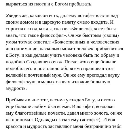
вырваться из плоти и с Богом пребывать.
Увидев же, каков он есть, дал ему логофет власть над
своим домом и в царскую палату смело входить. И
спросил его однажды, сказав: «Философ, хотел бы я
знать, что такое философия». Он же быстрым (своим)
умом тотчас ответил: «Божественных и человеческих
дел понимание, насколько может человек приблизиться
к Богу, и как делами учить человека быть по образу и
подобию Создавшего его». После этого еще больше
полюбил его и постоянно обо всем спрашивал этот
великий и почтенный муж. Он же ему преподал науку
философскую, в малых словах изложив большую
мудрость.
Пребывая в чистоте, весьма угождал Богу, и оттого
еще больше любим был всеми. И логофет, воздавая
ему благоговейные почести, давал много золота, он же
не принимал. Однажды сказал ему (логофет): «Твоя
красота и мудрость заставляют меня безгранично тебя