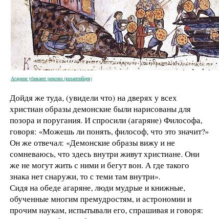
Агаряне убивают римлян (византийцев)
Дойдя же туда, (увидели что) на дверях у всех
христиан образы демонские были нарисованы для
позора и поругания. И спросили (агаряне) Философа,
говоря: «Можешь ли понять, философ, что это значит?»
Он же отвечал: «Демонские образы вижу и не
сомневаюсь, что здесь внутри живут христиане. Они
же не могут жить с ними и бегут вон. А где такого
знака нет снаружи, то с теми там внутри».
Сидя на обеде агаряне, люди мудрые и книжные,
обученные многим премудростям, и астрономии и
прочим наукам, испытывали его, спрашивая и говоря: