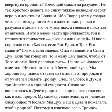
ввергнуты пропасть? Имеющий смысл да разумеет. Не
так Христос (делает), но снизу тяжкое возводит кверху
верою и действием Божиим. Ибо Творец всему создал
человека между ангелами и животными, речью и
разумом отделив его от животных, а гневом и похотью
от ангелов. И кто к какой части приближается, той и
становится причастен — высшей или низшей». И вновь
спросили его: «Как вы, если Бог Един, в Трех Его
славите? Скажи, если знаешь. Отца называете и Сын и
Дух. Если так говорите, то и жену Ему дайте, чтобы от
Того многие боги расплодились». На это же Философ
ответил: «Не говорите такой бесчинной хулы. Мы
хорошо научились от (святых) отцов и от пророков и
от учителей славить Троицу: Отец, и Слово, и Дух, и
три Ипостаси в единой сущности. Слово же
воплотилось в Деве и родилось ради нашего спасения,
как и ваш пророк Мухаммед свидетельствует, написав
следующее: “Послали Мы Дух Наш к Деве и пожелали,
чтобы родила”. Поэтому я извещаю вас о Троице».