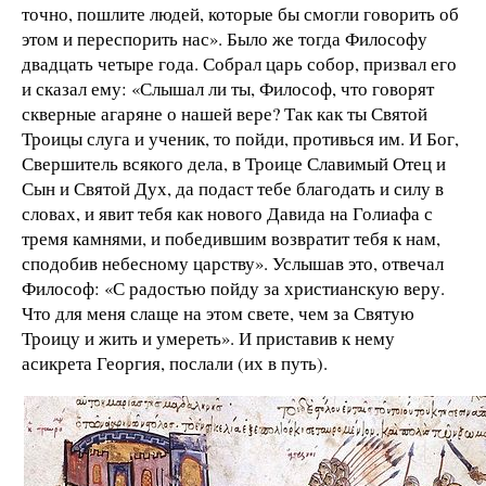
точно, пошлите людей, которые бы смогли говорить об
этом и переспорить нас». Было же тогда Философу
двадцать четыре года. Собрал царь собор, призвал его
и сказал ему: «Слышал ли ты, Философ, что говорят
скверные агаряне о нашей вере? Так как ты Святой
Троицы слуга и ученик, то пойди, противься им. И Бог,
Свершитель всякого дела, в Троице Славимый Отец и
Сын и Святой Дух, да подаст тебе благодать и силу в
словах, и явит тебя как нового Давида на Голиафа с
тремя камнями, и победившим возвратит тебя к нам,
сподобив небесному царству». Услышав это, отвечал
Философ: «С радостью пойду за христианскую веру.
Что для меня слаще на этом свете, чем за Святую
Троицу и жить и умереть». И приставив к нему
асикрета Георгия, послали (их в путь).