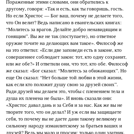
Пораженные этими словами, они обратились к
другому, говоря: «Так и есть, как ты говоришь, гость.
Но если Христос — Бог ваш, почему не делаете того,
что Он велит? Ведь написано в евангельских книгах:
“Молитесь за врагов. Делайте добро ненавидящим и
гонящим”. Вы же не так (поступаете), но ответное
оружие точите на делающих вам такое». Философ же
на это ответил: «Если две заповеди есть в законе, кто
совершеннее соблюдает закон: тот, кто одну сохранит,
или же обе?» И ответили они, что тот, кто обе. Философ
же сказал: «Бог сказал: “Молитесь за обижающих”. Но
еще Он сказал: “Нет больше той любви в этой жизни,
как если кто положит душу свою за друзей своих”.
Ради друзей мы делаем это, чтобы с пленением тела и
душа их пленена не была». И вновь сказали они:
«Христос давал дань и за Себя и за нас. Как же вы не
творите того, что он делал? И уж если вы защищаете
себя, то почему вы не даете дани такому великому и
сильному народу измаилитскому за братьев ваших и
друзей? Ведь мы мало и просим: только один златник.