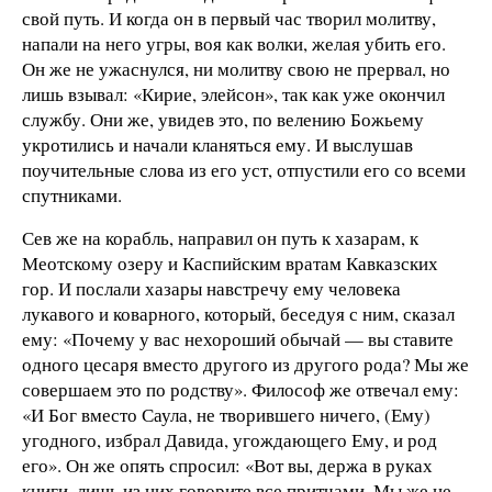
свой путь. И когда он в первый час творил молитву,
напали на него угры, воя как волки, желая убить его.
Он же не ужаснулся, ни молитву свою не прервал, но
лишь взывал: «Кирие, элейсон», так как уже окончил
службу. Они же, увидев это, по велению Божьему
укротились и начали кланяться ему. И выслушав
поучительные слова из его уст, отпустили его со всеми
спутниками.
Сев же на корабль, направил он путь к хазарам, к
Меотскому озеру и Каспийским вратам Кавказских
гор. И послали хазары навстречу ему человека
лукавого и коварного, который, беседуя с ним, сказал
ему: «Почему у вас нехороший обычай — вы ставите
одного цесаря вместо другого из другого рода? Мы же
совершаем это по родству». Философ же отвечал ему:
«И Бог вместо Саула, не творившего ничего, (Ему)
угодного, избрал Давида, угождающего Ему, и род
его». Он же опять спросил: «Вот вы, держа в руках
книги, лишь из них говорите все притчами. Мы же не