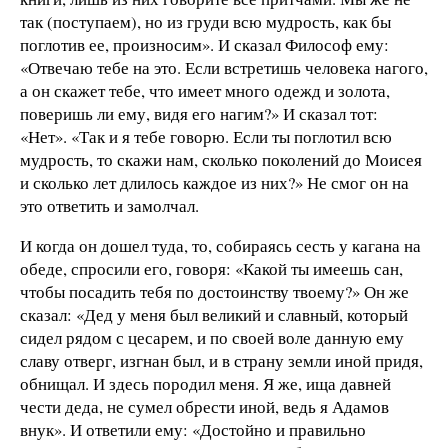
так (поступаем), но из груди всю мудрость, как бы
поглотив ее, произносим». И сказал Философ ему:
«Отвечаю тебе на это. Если встретишь человека нагого,
а он скажет тебе, что имеет много одежд и золота,
поверишь ли ему, видя его нагим?» И сказал тот:
«Нет». «Так и я тебе говорю. Если ты поглотил всю
мудрость, то скажи нам, сколько поколений до Моисея
и сколько лет длилось каждое из них?» Не смог он на
это ответить и замолчал.
И когда он дошел туда, то, собираясь сесть у кагана на
обеде, спросили его, говоря: «Какой ты имеешь сан,
чтобы посадить тебя по достоинству твоему?» Он же
сказал: «Дед у меня был великий и славный, который
сидел рядом с цесарем, и по своей воле данную ему
славу отверг, изгнан был, и в страну земли иной придя,
обнищал. И здесь породил меня. Я же, ища давней
чести деда, не сумел обрести иной, ведь я Адамов
внук». И ответили ему: «Достойно и правильно