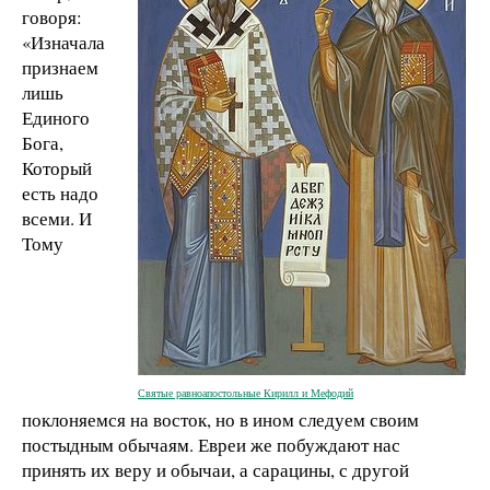
говоря:
«Изначала
признаем
лишь
Единого
Бога,
Который
есть надо
всеми. И
Тому
Святые равноапостольные Кирилл и Мефодий
поклоняемся на восток, но в ином следуем своим
постыдным обычаям. Евреи же побуждают нас
принять их веру и обычаи, а сарацины, с другой