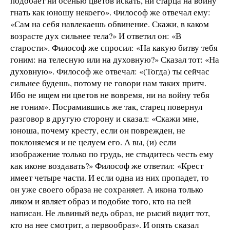
подобает ни осенью цветов искать, ни старца на войну
гнать как юношу некоего». Философ же отвечал ему:
«Сам на себя навлекаешь обвинение. Скажи, в каком
возрасте дух сильнее тела?» И ответил он: «В
старости». Философ же спросил: «На какую битву тебя
гоним: на телесную или на духовную?» Сказал тот: «На
духовную». Философ же отвечал: «(Тогда) ты сейчас
сильнее будешь, потому не говори нам таких притч.
Ибо не ищем ни цветов не вовремя, ни на войну тебя
не гоним». Посрамившись же так, старец повернул
разговор в другую сторону и сказал: «Скажи мне,
юноша, почему кресту, если он поврежден, не
поклоняемся и не целуем его. А вы, (и) если
изображение только по грудь, не стыдитесь честь ему
как иконе воздавать?» Философ же ответил: «Крест
имеет четыре части. И если одна из них пропадет, то
он уже своего образа не сохраняет. А икона только
ликом и являет образ и подобие того, кто на ней
написан. Не львиный ведь образ, не рысий видит тот,
кто на нее смотрит, а первообраз». И опять сказал