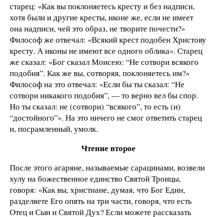
старец: «Как вы поклоняетесь кресту и без надписи,
хотя были и другие кресты, иконе же, если не имеет
она надписи, чей это образ, не творите почести?»
Философ же отвечал: «Всякий крест подобен Христову
кресту. А иконы не имеют все одного облика». Старец
же сказал: «Бог сказал Моисею: “Не сотвори всякого
подобия”. Как же вы, сотворяя, поклоняетесь им?»
Философ на это отвечал: «Если бы ты сказал: “Не
сотвори никакого подобия”, — то верно вел бы спор.
Но ты сказал: не (сотвори) “всякого”, то есть (и)
“достойного”». На это ничего не смог ответить старец
и, посрамленный, умолк.
Чтение второе
После этого агаряне, называемые сарацинами, возвели
хулу на божественное единство Святой Троицы,
говоря: «Как вы, христиане, думая, что Бог Един,
разделяете Его опять на три части, говоря, что есть
Отец и Сын и Святой Дух? Если можете рассказать