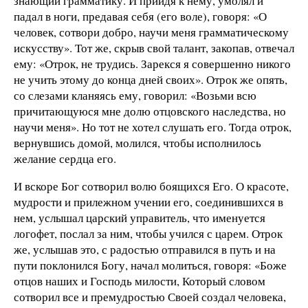
знающий грамматику. И прийдя к нему, умолял и
падал в ноги, предавая себя (его воле), говоря: «О
человек, сотвори добро, научи меня грамматическому
искусству». Тот же, скрыв свой талант, закопав, отвечал
ему: «Отрок, не трудись. Зарекся я совершенно никого
не учить этому до конца дней своих». Отрок же опять,
со слезами кланяясь ему, говорил: «Возьми всю
причитающуюся мне долю отцовского наследства, но
научи меня». Но тот не хотел слушать его. Тогда отрок,
вернувшись домой, молился, чтобы исполнилось
желание сердца его.
И вскоре Бог сотворил волю боящихся Его. О красоте,
мудрости и прилежном учении его, соединившихся в
нем, услышал царский управитель, что именуется
логофет, послал за ним, чтобы учился с царем. Отрок
же, услышав это, с радостью отправился в путь и на
пути поклонился Богу, начал молиться, говоря: «Боже
отцов наших и Господь милости, Который словом
сотворил все и премудростью Своей создал человека,