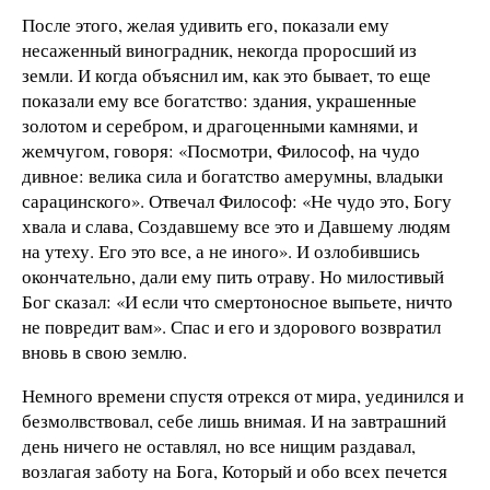
После этого, желая удивить его, показали ему
несаженный виноградник, некогда проросший из
земли. И когда объяснил им, как это бывает, то еще
показали ему все богатство: здания, украшенные
золотом и серебром, и драгоценными камнями, и
жемчугом, говоря: «Посмотри, Философ, на чудо
дивное: велика сила и богатство амерумны, владыки
сарацинского». Отвечал Философ: «Не чудо это, Богу
хвала и слава, Создавшему все это и Давшему людям
на утеху. Его это все, а не иного». И озлобившись
окончательно, дали ему пить отраву. Но милостивый
Бог сказал: «И если что смертоносное выпьете, ничто
не повредит вам». Спас и его и здорового возвратил
вновь в свою землю.
Немного времени спустя отрекся от мира, уединился и
безмолвствовал, себе лишь внимая. И на завтрашний
день ничего не оставлял, но все нищим раздавал,
возлагая заботу на Бога, Который и обо всех печется