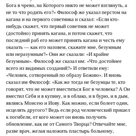
Бога в чрево, на Которого никто не может взглянуть, а
не то что родить его?» Философ же указал перстом на
кагана и на первого советника и сказал: «Если кто-
нибудь скажет, что первый советник не может
(достойно) принять кагана, и потом скажет, что
последний раб его может принять кагана и честь ему
оказать — как его назовем, скажите мне, безумным
или неразумным?» Они же сказали: «И крайне
безумным». Философ же сказал им: «Что достойнее
всего из видимых созданий?» И ответили ему:
«Человек, сотворенный по образу Божию». И вновь
сказал им Философ: «Как же тогда не безумцы те, кто
говорят, что не может вместиться Бог в человека? А Он
вместил Себя и в купину, и в облако, и в бурю, и в дым,
являясь Моисею и Иову. Как можно, если болеет один,
исцелять другого? Ведь если род человеческий пришел
к погибели, от кого может он вновь получить
обновление, как не от Самого Творца? Отвечайте мне,
разве врач, желая наложить пластырь больному,