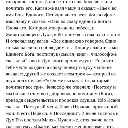
говоришь, гость». И после этого еще больше стали
почитать его. Каган же взял чашу и сказал: «Пьем во
имя Бога Единого, Сотворившего все». Философ же
взял чашу и сказал: «Пью во славу единого Бога и
Слова его, Которым утверждены небеса, и
Животворящего Духа, в Котором вся сила их состоит».
И отвечал ему каган: «Все одинаково говорим. Одно
только различно соблюдаем: вы Троицу славите, а мы
Единого Бога, постигнув (смысл) книг». Философ же
сказал: «Слово и Дух книги проповедуют. Если кто
тебе честь воздает, а слову твоему и духу чести не
воздает; другой же воздает всем трем — который из
двух почтительнее?» Он же сказал: «Тот, который
почитает все три». Философ же отвечал: «Поэтому и
мы больше (чем вы) добровольно почитаем (Бога),
приводя свидетельства и пророков слушая. Ибо Исайя
сказал: “Послушай меня, Иаков Израиль, призванный
мой: Я есть Первый, Я Последний”. И ныне Господь и
Дух Его послали Меня». Иудеи же, стоя около него,
сказали ему: «Скажи, как может женщина вместить