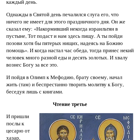
каждый день.
Однажды в Святой день печалился слуга его, что
ничего не имеет для этого праздничного дня. Он же
сказал ему: «Накормивший некогда израильтян в
пустыне, Тот подаст и нам здесь пищу. А ты пойди
позови хотя бы пятерых нищих, надеясь на Божию
помощь». И когда настал час обеда, тогда принес некий
человек много разной еды и десять золотых. И хвалу
вознес Богу за все это.
И пойдя в Олимп к Мефодию, брату своему, начал
жить (там) и беспрестанно творить молитву к Богу,
беседуя лишь с книгами.
Чтение третье
И пришли
послы к
цесарю от
хазар,