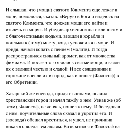
И слышав, что (мощи) святого Климента еще лежат в
море, помолился, сказав: «Верую в Бога и надеюсь на
святого Климента, что должен мощи его найти и
извлечь из моря». И убедив архиепископа с клиросом и
с благочестивыми людьми, взошли в корабли и
поплыли к (тому) месту, когда успокоилось море. И
придя, начали копать с пением (молитв). И тогда
распространился сильный аромат, как от множества
фимиама. И после этого явились святые мощи, и взяли
их с великой честью и славой. И все священники и
горожане внесли их в город, как и пишет (Философ) в
его Обретении.
Хазарский же воевода, придя с воинами, осадил
христианский город и начал тяжбу о нем. Узнав же (об
этом), Философ, не ленясь, пошел к нему. И беседовав
с ним, поучительные слова сказал и укротил его. И
(воевода) обещал креститься, и ушел, не причинив
никакого вреда тем людям. Возвратился и Философ на