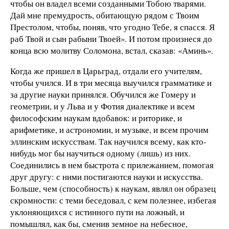
чтобы он владел всеми созданными Тобою тварями.
Дай мне премудрость, обитающую рядом с Твоим
Престолом, чтобы, поняв, что угодно Тебе, я спасся. Я
раб Твой и сын рабыни Твоей». И потом произнеся до
конца всю молитву Соломона, встал, сказав: «Аминь».
Когда же пришел в Царьград, отдали его учителям,
чтобы учился. И в три месяца выучился грамматике и
за другие науки принялся. Обучился же Гомеру и
геометрии, и у Льва и у Фотия диалектике и всем
философским наукам вдобавок: и риторике, и
арифметике, и астрономии, и музыке, и всем прочим
эллинским искусствам. Так научился всему, как кто-
нибудь мог бы научиться одному (лишь) из них.
Соединились в нем быстрота с прилежанием, помогая
друг другу: с ними постигаются науки и искусства.
Больше, чем (способность) к наукам, являл он образец
скромности: с теми беседовал, с кем полезнее, избегая
уклоняющихся с истинного пути на ложный, и
помышлял, как бы, сменив земное на небесное,