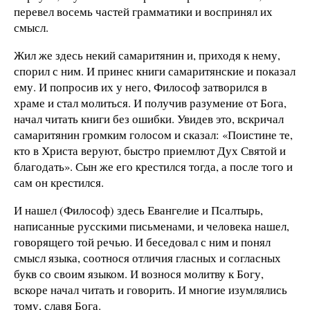
перевел восемь частей грамматики и воспринял их
смысл.
Жил же здесь некий самаритянин и, приходя к нему,
спорил с ним. И принес книги самаритянские и показал
ему. И попросив их у него, Философ затворился в
храме и стал молиться. И получив разумение от Бога,
начал читать книги без ошибки. Увидев это, вскричал
самаритянин громким голосом и сказал: «Поистине те,
кто в Христа веруют, быстро приемлют Дух Святой и
благодать». Сын же его крестился тогда, а после того и
сам он крестился.
И нашел (Философ) здесь Евангелие и Псалтырь,
написанные русскими письменами, и человека нашел,
говорящего той речью. И беседовал с ним и понял
смысл языка, соотнося отличия гласных и согласных
букв со своим языком. И вознося молитву к Богу,
вскоре начал читать и говорить. И многие изумлялись
тому, славя Бога.