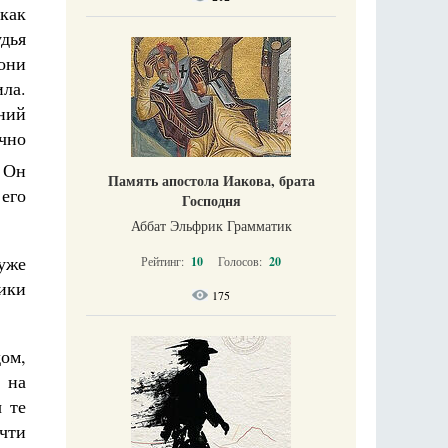
как
дья
они
ла.
ний
чно
 Он
Память апостола Иакова, брата
 его
Господня
Аббат Эльфрик Грамматик
уже
Рейтинг:
10
Голосов:
20
ики
175
ом,
 на
ы те
чти