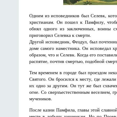
Одним из исповедников был Селевк, кот
христианам. Он пошел к Памфилу, чтоб
обнял одного из заключенных, воины сх
приговорил Селевка к смерти.
Другой исповедник, Феодул, был почтенн
доме самого наместника. Он исповедал х
образом, что и Селевк. Когда его поставил
распятие, почтив смертью, подобной смер
Тем временем в городе был проездом нек
Святого. Он бросился к месту, где лежали
их одно за другим. Он тут же был схвач
огне. Со сверхъестественным веселием, г
мучеников.
После казни Памфила, главы этой славной
месте в добычу хищникам. Но по Промы