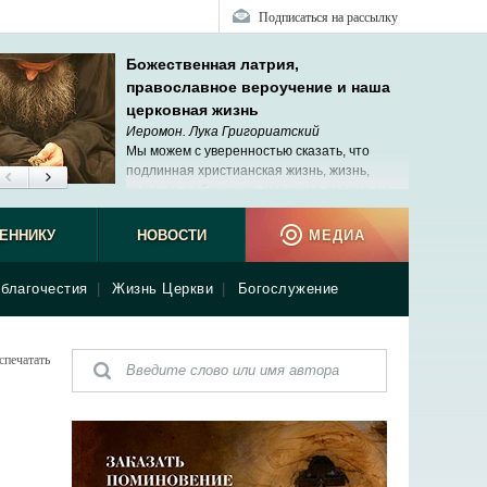
Подписаться на рассылку
Божественная латрия,
православное вероучение и наша
церковная жизнь
Иеромон. Лука Григориатский
Мы можем с уверенностью сказать, что
подлинная христианская жизнь, жизнь,
ведущая к обожению, истинная латрия, не
исчезли в наше время.
ЕННИКУ
НОВОСТИ
МЕДИА
благочестия
|
Жизнь Церкви
|
Богослужение
спечатать