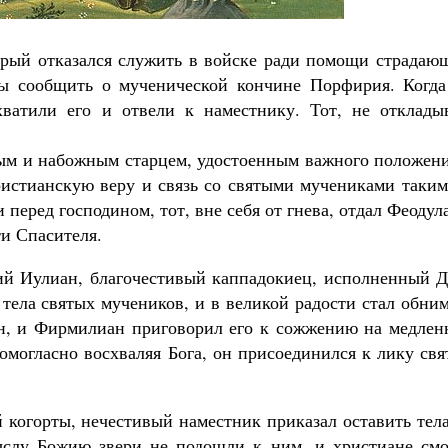
орый отказался служить в войске ради помощи страдаю
ы сообщить о мученической кончине Порфирия. Когда
ватили его и отвели к наместнику. Тот, не откладыв
ым и набожным старцем, удостоенным важного положени
ристианскую веру и связь со святыми мучениками таким
и перед господином, тот, вне себя от гнева, отдал Феодул
ти Спасителя.
ий Иулиан, благочестивый каппадокиец, исполненный Д
 тела святых мучеников, и в великой радости стал обни
ен, и Фирмилиан приговорил его к сожжению на медлен
ромогласно восхваляя Бога, он присоединился к лику св
 когорты, нечестивый наместник приказал оставить тел
слу Божию звери не подошли к ним, и христиане смо