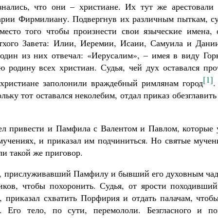
нались, что они – христиане. Их тут же арестовали 
арии Фирмилиану. Подвергнув их различным пыткам, су
место того чтобы произнести свои языческие имена, 
тхого Завета: Илии, Иеремии, Исаии, Самуила и Дании
один из них отвечал: «Иерусалим», – имея в виду Гор
 родину всех христиан. Судья, чей дух оставался про
[1]
 христиане заполонили враждебный римлянам город
.
льку тот оставался неколебим, отдал приказ обезглавить
ел привести и Памфила с Валентом и Павлом, которые 
мучениях, и приказал им подчиниться. Но святые мучен
и такой же приговор.
а, прислуживавший Памфилу и бывший его духовным чад
иков, чтобы похоронить. Судья, от ярости походивший
в, приказал схватить Порфирия и отдать палачам, чтоб
. Его тело, по сути, перемололи. Безгласного и по