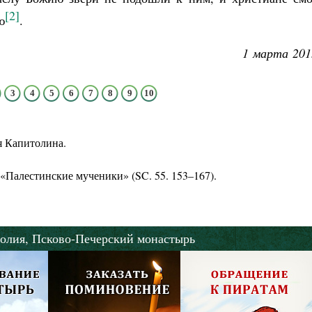
[2]
ю
.
1 марта 201
3
4
5
6
7
8
9
10
я Капитолина.
«Палестинские мученики» (SC. 55. 153–167).
олия,
Псково-Печерский монастырь