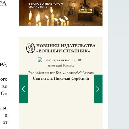
ТА
НОВИНКИ ИЗДАТЕЛЬСТВА
«ВОЛЬНЫЙ СТРАННИК»
 Mb
)
П
Е
Чего ждет от нас Бог. 10 заповедей Божиих
ого
Святитель Николай Сербский
аучись у
 во
 Он
я –
лы.
й и
 от