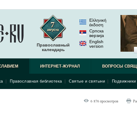
Ελληνική
έκδοση
Српска
верзиjа
English
Православный
version
календарь
СЛАВИЕМ
ИНТЕРНЕТ-ЖУРНАЛ
ВОПРОСЫ СВЯЩ
ка
|
Православная библиотека
|
Святые и святыни
|
Подвижники 
6 876 просмотров
Ра