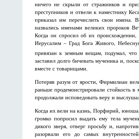
ничего не скрыли от стражников и приз
преступников и отвели к наместнику Кес
приказал им перечислить свои имена. В
назвались именами великих пророков Ве
Когда он спросил об их происхождении, 
Иерусалим – Град Бога Живого, Небесную
привязан к земным вещам, подумал, что
заставил долго бичевать мученика и, поско
вместе с товарищами.
Потеряв разум от ярости, Фирмилиан вел
раньше продемонстрировали стойкость в 
продолжали исповедовать веру и выслушал
Когда их вели на казнь, Порфирий, юнош
громко попросил выдать ему тела мучен
дикого зверя, отверг просьбу и, напроти
разорвали его до самых внутренностей