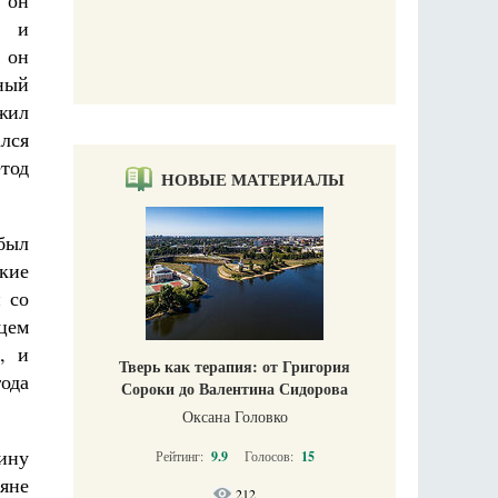
 он
и и
 он
ный
жил
ался
тод
НОВЫЕ МАТЕРИАЛЫ
был
кие
 со
цем
, и
Тверь как терапия: от Григория
ода
Сороки до Валентина Сидорова
Оксана Головко
ину
Рейтинг:
9.9
Голосов:
15
тяне
212