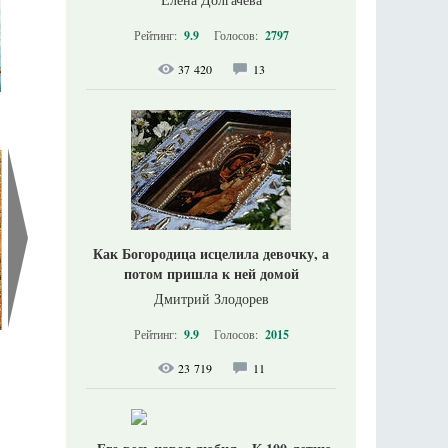
Рейтинг:
9.9
Голосов:
2797
37 420
13
Как Богородица исцелила девочку, а
потом пришла к ней домой
Дмитрий Злодорев
Рейтинг:
9.9
Голосов:
2015
23 719
11