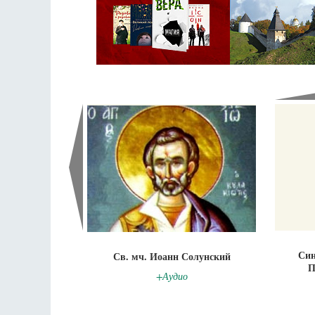
Син
Св. мч. Иоанн Солунский
П
+Аудио