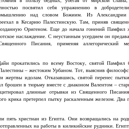
стояния в пользу бедных, убегая от мирской славы,
лностью посвятил себя упражнению в добродетел
змышлению над словом Божиим. Из Александрии
реехал в Кесарию Палестинскую. Там, приняв священ
 созданную Оригеном. Еще до начала гонений Памфил 
лотское наслаждение. С неустанным усердием он предав
вященного Писания, применяя аллегорический ме
Дайи прокатились по всему Востоку, святой Памфил 
 Палестины – жестоким Урбаном. Тот, выяснив философс
ти жертвы идолам. Отказавшись, святой перенес пытки
ыл брошен в тюрьму вместе с диаконом Валентом – стар
 цитировал длинные отрывки из Священного Писания
го крика претерпел пытку раскаленным железом. Два г
ли пять христиан из Египта. Они возвращались на род
, отправленных на работы в киликийские рудники. Егип