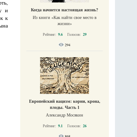
ть,
у и
Когда начнется настоящая жизнь?
ек к
Из книги «Как найти свое место в
жизни​»
ына
Рейтинг:
9.6
Голосов:
29
294
Европейский нацизм: корни, крона,
плоды. Часть 1
Александр Мосякин
Рейтинг:
9.1
Голосов:
26
868