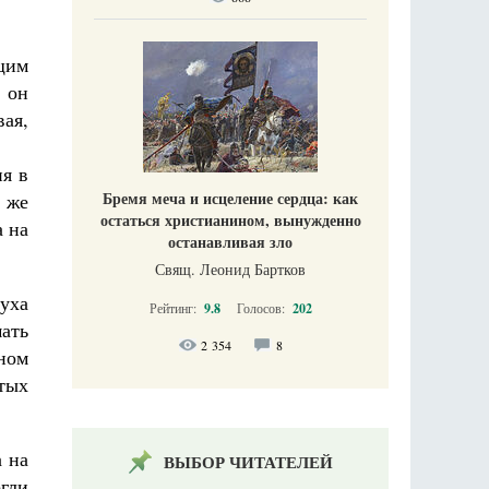
щим
 он
ая,
я в
Бремя меча и исцеление сердца: как
 же
остаться христианином, вынужденно
а на
останавливая зло
Свящ. Леонид Бартков
уха
Рейтинг:
9.8
Голосов:
202
мать
2 354
8
ном
ятых
а на
ВЫБОР ЧИТАТЕЛЕЙ
гли