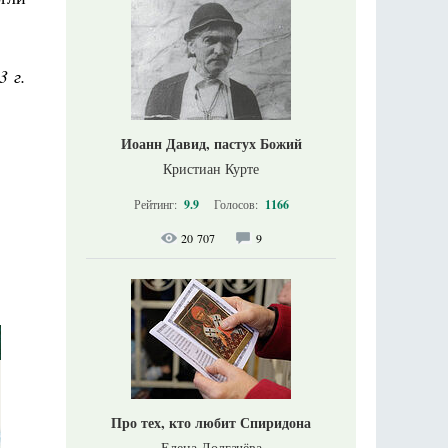
3 г.
Иоанн Давид, пастух Божий
Кристиан Курте
Рейтинг:
9.9
Голосов:
1166
20 707
9
Про тех, кто любит Спиридона
Елена Долгачёва