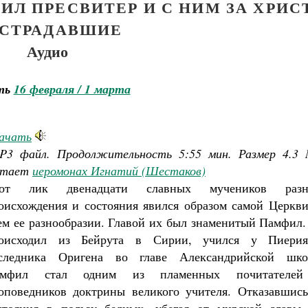
Л ПРЕСВИТЕР И С НИМ ЗА ХРИС
СТРАДАВШИЕ
Аудио
ть
16 февраля / 1 марта
ачать
P3 файл. Продолжительность
5:55 мин.
Размер
4.3
тает
иеромонах Игнатий (Шестаков)
Как найти своё место в жизни
тот лик двенадцати славных мучеников разн
Кирилл Мурышев
Великомученик Георгий Победоносец. Н
святого
оисхождения и состояния явился образом самой Церкви
Роман Котов
ем ее разнообразии. Главой их был знаменитый Памфил.
оисходил из Бейрута в Сирии, учился у Пиери
следника Оригена во главе Александрийской шко
амфил стал одним из пламенных почитателе
оповедников доктрины великого учителя. Отказавшись