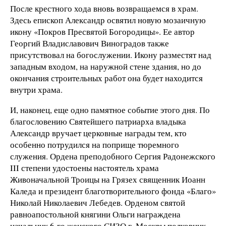
После крестного хода вновь возвращаемся в храм.
Здесь епископ Александр освятил новую мозаичную
икону «Покров Пресвятой Богородицы». Ее автор
Георгий Владиславович Виноградов также
присутствовал на богослужении. Икону разместят над
западным входом, на наружной стене здания, но до
окончания строительных работ она будет находится
внутри храма.
И, наконец, еще одно памятное событие этого дня. По
благословению Святейшего патриарха владыка
Александр вручает церковные награды тем, кто
особенно потрудился на поприще тюремного
служения. Ордена преподобного Сергия Радонежского
III степени удостоены настоятель храма
Живоначальной Троицы на Грязех священник Иоанн
Каледа и президент благотворительного фонда «Благо»
Николай Николаевич Лебедев. Орденом святой
равноапостольной княгини Ольги награждена
начальник 6-го женского СИЗО г. Москвы полковник