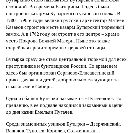
слободой. Во времена Екатерины II здесь были
построены казармы Бутырского гусарского полка. В
1780–1790-е годы великий русский архитектор Матвей
Казаков строит на месте казарм Бутырский тюремный
замок. А в 1782 году он строит в его центре – храм в
честь Покрова Божией Матери. Ныне это также
старейшая среди тюремных церквей столицы.
Бутырка сразу же стала центральной тюрьмой для всех
преступников и бунтовщиков России. Со временем
здесь был организован Сергиево-Елисаветинский
приют для жен и детей, добровольно следующих за
ссыльными в Сибирь.
Одна из башен Бутырки называется «Пугачевой». По
преданию, в ее подвале находился закованный в цепи
до дня казни Емельян Пугачев.
Среди знаменитых узников Бутырки – Дзержинский,
Вавилов, Туполев, Королев, Солженицын…