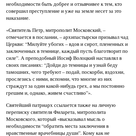
необходимости быть добрее и отзывчивее к тем, кто
совершил преступление и уже на земле несет за это
наказание.
«Святитель Петр, митрополит Московский, –
отмечается в послании, – архипастырски призывал чад
Церкви: “Милуйте убогих – вдов и сирот, плененных и
заключенных в темнице, каждый пусть благотворит по
силе”. А преподобный Иосиф Волоцкий наставлял в
своих писаниях: “Дойди до темницы и узнай беду
тамошних, чего требуют – подай, поскорби, вздохни,
прослезись с ними, вспомни, что многие из них
страждут за один какой-нибудь грех, а мы постоянно
грешим и, однако, живем счастливо”».
Святейший патриарх ссылается также на личную
переписку святителя Филарета, митрополита
Московского, который «высказывал мысль о
необходимости “обратить места заключения в
нравственные врачебницы души”. Кому как не