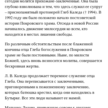
сегодня молятся прихожане-заключенные. Она была
глубоко взволнована и тем, что здесь служил ее супруг
– приснопамятный протоиерей Глеб Каледа († 1994). В
1992 году им было положено начало постсоветской
истории Покровского храма. Отсюда в новой России
начиналось движение милосердия ко всем, кто
находится в местах лишения свободы.
По различным обстоятельствам после блаженной
кончины отца Глеба богослужения в Покровском
храме не были постоянными. Ныне, по милости
Божией, здесь вновь возносится молитва, совершается
бескровная жертва.
Л. В. Каледа продолжает тюремное служение отца
Глеба. Она переписывается с заключенными,
приговоренными к пожизненному заключению,
которых батюшка крестил, когда они находились в
Бутырке. Все эти люди называют ее мамой.
Матушку Лидию, привыкшую совсем к другому