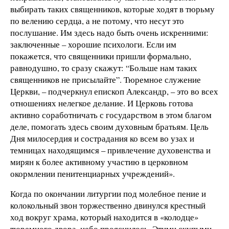
выбирать таких священников, которые ходят в тюрьму
по велению сердца, а не потому, что несут это
послушание. Им здесь надо быть очень искренними:
заключенные – хорошие психологи. Если им
покажется, что священники пришли формально,
равнодушно, то сразу скажут: “Больше нам таких
священников не присылайте”. Тюремное служение
Церкви, – подчеркнул епископ Александр, – это во всех
отношениях нелегкое делание. И Церковь готова
активно соработничать с государством в этом благом
деле, помогать здесь своим духовным братьям. Цель
Дня милосердия и сострадания ко всем во узах и
темницах находящимся – привлечение духовенства и
мирян к более активному участию в церковном
окормлении пенитенциарных учреждений».
Когда по окончании литургии под молебное пение и
колокольный звон торжественно двинулся крестный
ход вокруг храма, который находится в «колодце»
тюремного двора, небо прояснилось. Этими скупыми