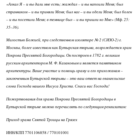
«Алкал Я – и вы дали мне есть; жаждал – и вы напоили Меня; был
странником – и вы приняли Меня; был наг – и вы одели Меня; был болен
– и вы посетили Меня; в темнице был – и вы пришли ко Мне» (Мф. 25:
35–36).
Милостью Божией, при следственном изоляторе № 2 (СИЗО-2) г.
Москвы, более известном как Бутырская тюрьма, возрождается храм
Покрова Пресвятой Богородицы. Он построен в 1782 г. великим
русским архитектором М. Ф. Казаковым и является памятником
архитектуры. Ваше участие и помощь храму и его прихожанам –
заключенным Бутырской тюрьмы – это ваш ответ на евангельские
слова Господа нашего Иисуса Христа. Спаси вас Господи!
Пожертвования для храма Покрова Пресвятой Богородицы в
Бутырской тюрьме можно перечислять по следующим реквизитам:
Приход храма Святой Троицы на Грязех
ИНН/КПП 7701106858 / 770101001