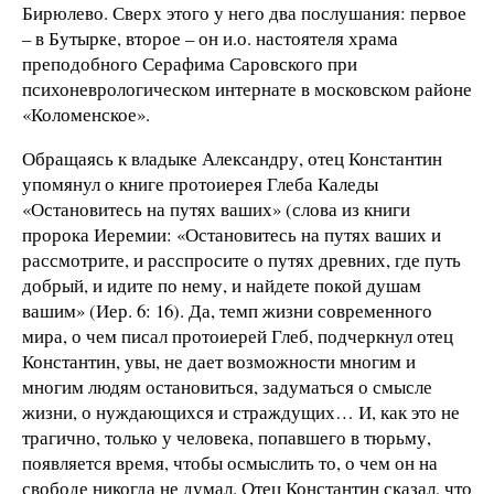
Бирюлево. Сверх этого у него два послушания: первое
– в Бутырке, второе – он и.о. настоятеля храма
преподобного Серафима Саровского при
психоневрологическом интернате в московском районе
«Коломенское».
Обращаясь к владыке Александру, отец Константин
упомянул о книге протоиерея Глеба Каледы
«Остановитесь на путях ваших» (слова из книги
пророка Иеремии: «Остановитесь на путях ваших и
рассмотрите, и расспросите о путях древних, где путь
добрый, и идите по нему, и найдете покой душам
вашим» (Иер. 6: 16). Да, темп жизни современного
мира, о чем писал протоиерей Глеб, подчеркнул отец
Константин, увы, не дает возможности многим и
многим людям остановиться, задуматься о смысле
жизни, о нуждающихся и страждущих… И, как это не
трагично, только у человека, попавшего в тюрьму,
появляется время, чтобы осмыслить то, о чем он на
свободе никогда не думал. Отец Константин сказал, что