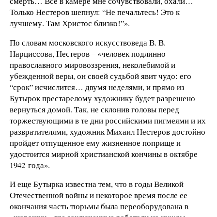
смерть… Все в камере мне сочувствовали, охали…
Только Нестеров шепнул: “Не печальтесь! Это к
лучшему. Там Христос близко!”».
По словам московского искусствоведа В. В.
Нарциссова, Нестеров – «человек подлинно
православного мировоззрения, неколебимой и
убежденной веры, он своей судьбой явит чудо: его
“срок” исчислится… двумя неделями, и прямо из
Бутырок престарелому художнику будет разрешено
вернуться домой. Так, не склонив головы перед
торжествующими в те дни российскими пигмеями и их
развратителями, художник Михаил Нестеров достойно
пройдет отпущенное ему жизненное поприще и
удостоится мирной христианской кончины в октябре
1942 года».
И еще Бутырка известна тем, что в годы Великой
Отечественной войны и некоторое время после ее
окончания часть тюрьмы была переоборудована в