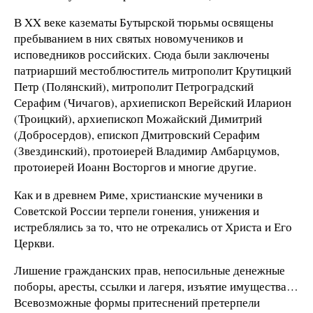
В XX веке казематы Бутырской тюрьмы освящены
пребыванием в них святых новомучеников и
исповедников российских. Сюда были заключены
патриарший местоблюститель митрополит Крутицкий
Петр (Полянский), митрополит Петроградский
Серафим (Чичагов), архиепископ Верейский Иларион
(Троицкий), архиепископ Можайский Димитрий
(Добросердов), епископ Дмитровский Серафим
(Звездинский), протоиерей Владимир Амбарцумов,
протоиерей Иоанн Восторгов и многие другие.
Как и в древнем Риме, христианские мученики в
Советской России терпели гонения, унижения и
истреблялись за то, что не отрекались от Христа и Его
Церкви.
Лишение гражданских прав, непосильные денежные
поборы, аресты, ссылки и лагеря, изъятие имущества…
Всевозможные формы притеснений претерпели