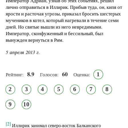
Император Адриан, узнав об этих событиях, решил
лично отправиться в Иллирик. Прибыв туда, он, кипя от
ярости и расточая угрозы, приказал бросить шестерых
мучеников в котел, который нагревали в течение семи
дней. Но святые вышли из него невредимыми.
Император, сконфуженный и бессильный, был
вынужден вернуться в Рим.
5 апреля 2013 г.
8.9
60
1
Рейтинг:
Голосов:
Оценка:
2
3
4
5
6
7
8
9
10
[2]
Иллирик занимал северо-восток Балканского