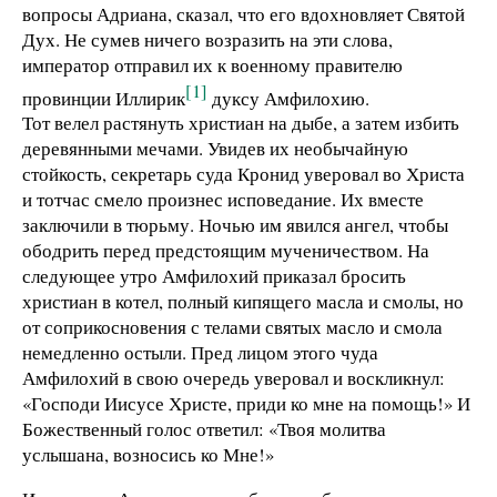
вопросы Адриана, сказал, что его вдохновляет Святой
Дух. Не сумев ничего возразить на эти слова,
император отправил их к военному правителю
[1]
провинции Иллирик
дуксу Амфилохию.
Тот велел растянуть христиан на дыбе, а затем избить
деревянными мечами. Увидев их необычайную
стойкость, секретарь суда Кронид уверовал во Христа
и тотчас смело произнес исповедание. Их вместе
заключили в тюрьму. Ночью им явился ангел, чтобы
ободрить перед предстоящим мученичеством. На
следующее утро Амфилохий приказал бросить
христиан в котел, полный кипящего масла и смолы, но
от соприкосновения с телами святых масло и смола
немедленно остыли. Пред лицом этого чуда
Амфилохий в свою очередь уверовал и воскликнул:
«Господи Иисусе Христе, приди ко мне на помощь!» И
Божественный голос ответил: «Твоя молитва
услышана, возносись ко Мне!»