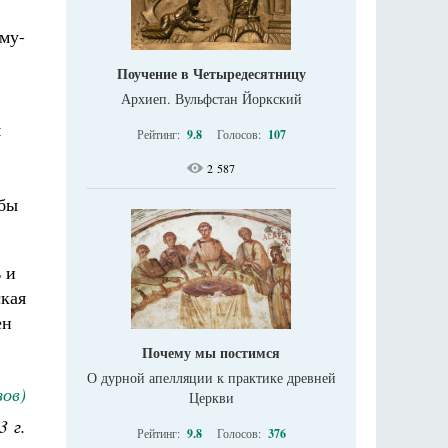
ому-
Поучение в Четыредесятницу
Архиеп. Вульфстан Йоркский
м
Рейтинг:
9.8
Голосов:
107
2 587
 бы
 и
ская
ен
Почему мы постимся
О дурной апелляции к практике древней
ов)
Церкви
3 г.
Рейтинг:
9.8
Голосов:
376