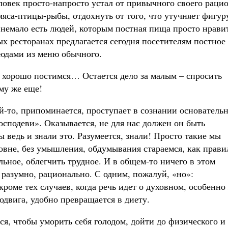
ловек просто-напросто устал от привычного своего рацио
мяса-птицы-рыбы, отдохнуть от того, что утучняет фигур
о немало есть людей, которым постная пища просто нрави
х ресторанах предлагается сегодня посетителям постное
людами из меню обычного.
и хорошо постимся… Остается дело за малым – спросить
му же еще!
ой-то, припоминается, проступает в сознании основатель
сподеви». Оказывается, не для нас должен он быть
 ведь и знали это. Разумеется, знали! Просто такие мы
овне, без умышления, обдумывания стараемся, как прави
ьное, облегчить трудное. И в общем-то ничего в этом
е разумно, рационально. С одним, пожалуй, «но»:
кроме тех случаев, когда речь идет о духовном, особенно
одвига, удобно превращается в диету.
тся, чтобы уморить себя голодом, дойти до физического и