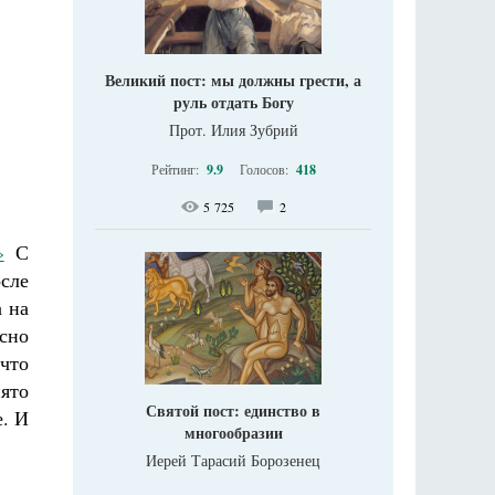
Великий пост: мы должны грести, а
руль отдать Богу
Прот. Илия Зубрий
Рейтинг:
9.9
Голосов:
418
5 725
2
»
С
сле
а на
сно
 что
нято
Святой пост: единство в
е. И
многообразии
Иерей Тарасий Борозенец