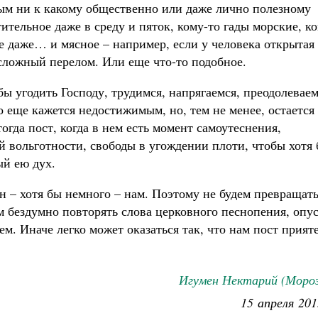
ым ни к какому общественно или даже лично полезному
ительное даже в среду и пяток, кому-то гады морские, к
ое даже… и мясное – например, если у человека открытая
сложный перелом. Или еще что-то подобное.
обы угодить Господу, трудимся, напрягаемся, преодолевае
о еще кажется недостижимым, но, тем не менее, остается
гда пост, когда в нем есть момент самоутеснения,
 вольготности, свободы в угождении плоти, чтобы хотя
ый ею дух.
н – хотя бы немного – нам. Поэтому не будем превращать
ем бездумно повторять слова церковного песнопения, опу
ем. Иначе легко может оказаться так, что нам пост прият
Игумен Нектарий (Мороз
15 апреля 201