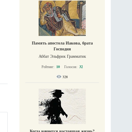
Память апостола Иакова, брата
Господня
Аббат Эльфрик Грамматик
Рейтинг:
10
Голосов:
32
328
Когда начнется настоящая жизнь?