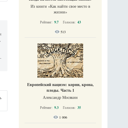
Из книги «Как найти свое место в
жизни​»
Рейтинг:
9.7
Голосов:
43
513
и
,
.
-
Европейский нацизм: корни, крона,
плоды. Часть 1
Александр Мосякин
ь
Рейтинг:
9.3
Голосов:
35
1 006