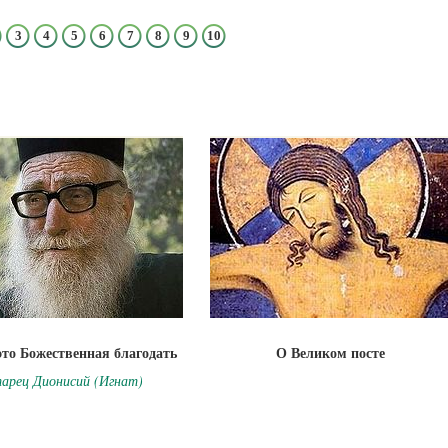
3
4
5
6
7
8
9
10
это Божественная благодать
О Великом посте
арец Дионисий (Игнат)