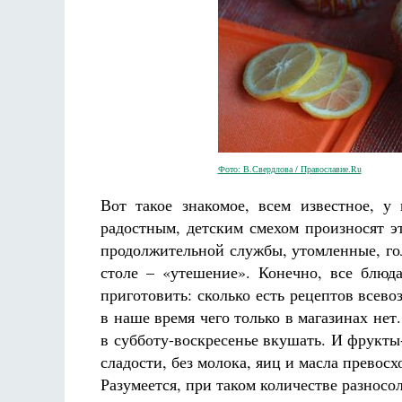
Фото: В.Свердлова / Православие.Ru
Вот такое знакомое, всем известное, у
радостным, детским смехом произносят э
продолжительной службы, утомленные, гол
столе – «утешение». Конечно, все блю
приготовить: сколько есть рецептов всев
в наше время чего только в магазинах не
в субботу-воскресенье вкушать. И фрукт
сладости, без молока, яиц и масла превос
Разумеется, при таком количестве разносо