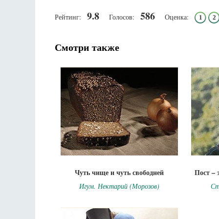
9.8
586
Рейтинг:
Голосов:
Оценка:
1
2
Смотри также
Чуть чище и чуть свободней
Пост – 
Игум. Нектарий (Морозов)
Ст