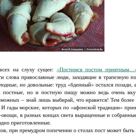
 всех на слуху сущее:
«Постимся постом приятным…
ти слова православные люди, заходящие в трапезную по
одные, но довольные: труд «бденный» остался позади, 
да постные, но и постную пищу можно ведь очень вку
озможных – знай лишь выбирай, что нравится! Тем более
т. И гады морские, которых по «афонской традиции» при
ы-овощи, в разных концах света выращенные и собранны
ходно приготовленные.
лов, при премудром попечении о столах пост может быть