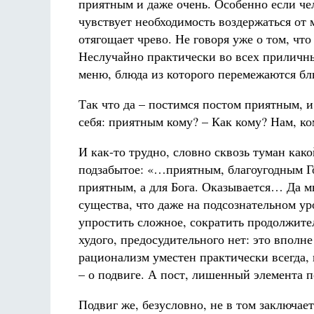
приятным и даже очень. Особенно если че
чувствует необходимость воздержаться от 
отягощает чрево. Не говоря уже о том, чт
Неслучайно практически во всех приличны
меню, блюда из которого перемежаются б
Так что да – постимся постом приятным, 
себя: приятным кому? – Как кому? Нам, ко
И как-то трудно, словно сквозь туман как
подзабытое: «…приятным, благоугодным Го
приятным, а для Бога. Оказывается… Да мы
существа, что даже на подсознательном ур
упростить сложное, сократить продолжител
худого, предосудительного нет: это вполн
рационализм уместен практически всегда, 
– о подвиге. А пост, лишенный элемента п
Подвиг же, безусловно, не в том заключае