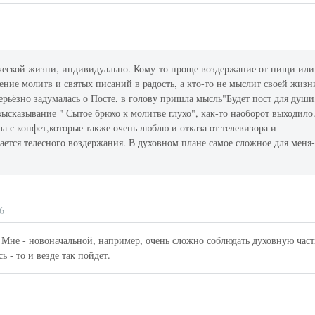
еческой жизни, индивидуально. Кому-то проще воздержание от пищи или
тение молитв и святых писаний в радость, а кто-то не мыслит своей жизн
серьёзно задумалась о Посте, в голову пришла мысль"Будет пост для души
 высказывание " Сытое брюхо к молитве глухо", как-то наоборот выходило
ала с конфет,которые также очень люблю и отказа от телевизора и
сается телесного воздержания. В духовном плане самое сложное для меня-
6
 Мне - новоначальной, например, очень сложно соблюдать духовную част
ь - то и везде так пойдет.