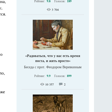
на,
Рейтинг:
9.8
Голосов:
189
у,
3 704
тся.
но
«Радоваться, что у нас есть время
поста, и жить просто»
Беседа с прот. Феодором Веревкиным
ло,
Рейтинг:
9.9
Голосов:
899
10 357
2
 же