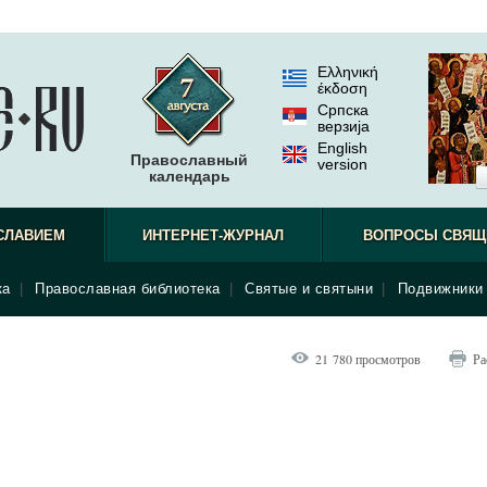
Ελληνική
έκδοση
Српска
верзиjа
English
Православный
version
календарь
СЛАВИЕМ
ИНТЕРНЕТ-ЖУРНАЛ
ВОПРОСЫ СВЯЩ
ка
|
Православная библиотека
|
Святые и святыни
|
Подвижники 
21 780 просмотров
Ра