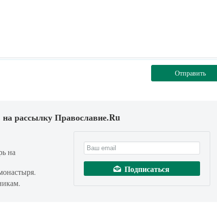
Отправить
 на рассылку Православие.Ru
рь на
монастыря.
никам.