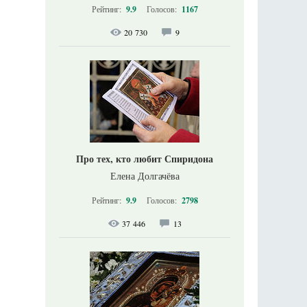
Рейтинг:
9.9
Голосов:
1167
20 730
9
Про тех, кто любит Спиридона
Елена Долгачёва
Рейтинг:
9.9
Голосов:
2798
37 446
13