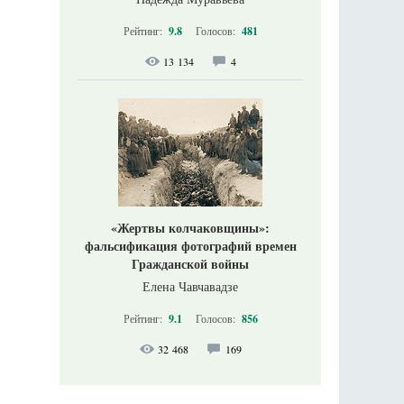
Рейтинг:
9.8
Голосов:
481
13 134
4
«Жертвы колчаковщины»:
фальсификация фотографий времен
Гражданской войны
Елена Чавчавадзе
Рейтинг:
9.1
Голосов:
856
32 468
169