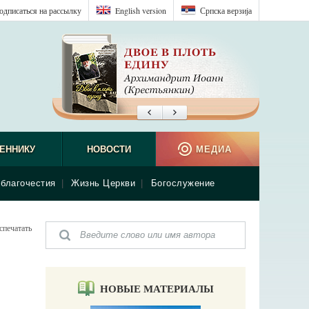
одписаться на рассылку
English version
Српска верзиjа
ЕННИКУ
НОВОСТИ
МЕДИА
благочестия
|
Жизнь Церкви
|
Богослужение
спечатать
НОВЫЕ МАТЕРИАЛЫ