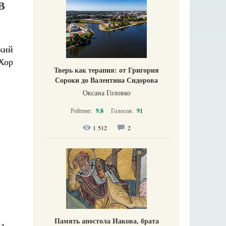
В
кий
Хор
Тверь как терапия: от Григория
Сороки до Валентина Сидорова
Оксана Головко
Рейтинг:
9.8
Голосов:
91
1 512
2
Память апостола Иакова, брата