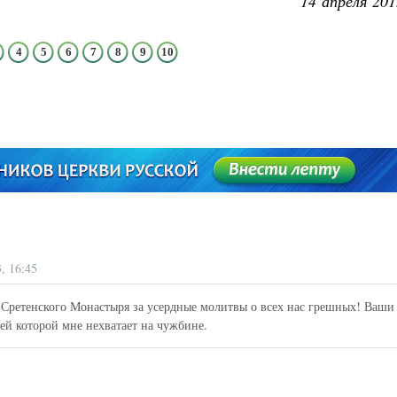
14 апреля 201
4
5
6
7
8
9
10
, 16:45
Сретенского Монастыря за усердные молитвы о всех нас грешных! Ваши
й которой мне нехватает на чужбине.