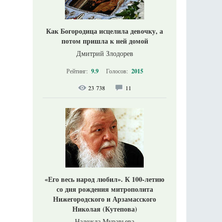
Как Богородица исцелила девочку, а
потом пришла к ней домой
Дмитрий Злодорев
Рейтинг:
9.9
Голосов:
2015
23 738
11
«Его весь народ любил». К 100-летию
со дня рождения митрополита
Нижегородского и Арзамасского
Николая (Кутепова)
Надежда Муравьева