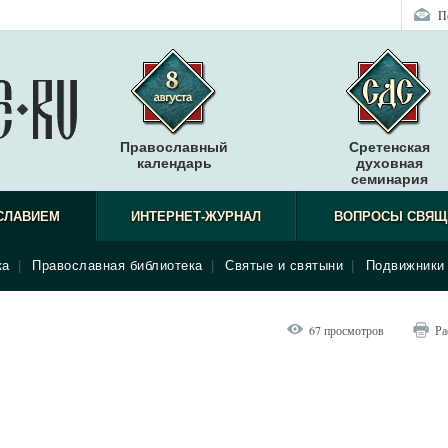
П
Православный
Сретенская
календарь
духовная
семинария
СЛАВИЕМ
ИНТЕРНЕТ-ЖУРНАЛ
ВОПРОСЫ СВЯЩ
ка
|
Православная библиотека
|
Святые и святыни
|
Подвижники 
67 просмотров
Ра