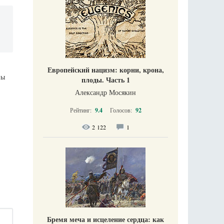
Европейский нацизм: корни, крона,
ны
плоды. Часть 1
Александр Мосякин
Рейтинг:
9.4
Голосов:
92
2 122
1
Бремя меча и исцеление сердца: как