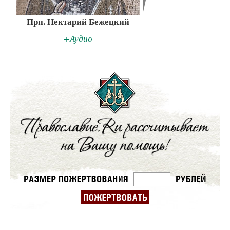
Прп. Нектарий Бежецкий
+Аудио