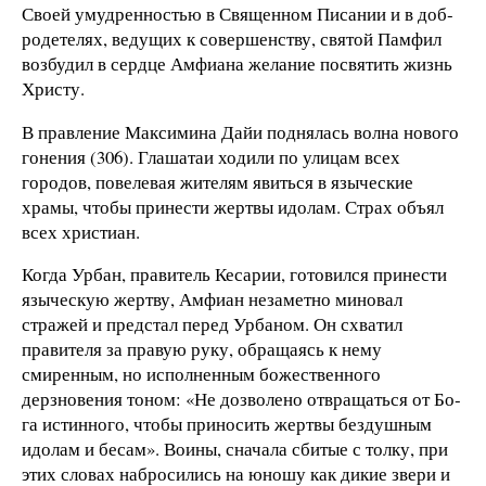
Своей умудренностью в Священном Писании и в доб­
родетелях, ведущих к совер­шенству, святой Памфил
возбудил в сердце Амфиана желание по­святить жизнь
Христу.
В правление Максимина Дайи поднялась волна нового
го­нения (306). Глашатаи ходили по улицам всех
городов, пове­левая жителям явиться в языческие
храмы, чтобы принести жертвы идолам. Страх объял
всех христиан.
Когда Урбан, правитель Кесарии, готовился принести
язы­ческую жертву, Амфиан незаметно миновал
стражей и пред­стал перед Урбаном. Он схватил
правителя за правую руку, обращаясь к нему
смиренным, но исполненным божествен­ного
дерзновения тоном: «Не дозволено отвращаться от Бо­
га истинного, чтобы приносить жертвы бездушным
идолам и бесам». Воины, сначала сбитые с толку, при
этих словах набросились на юношу как дикие звери и