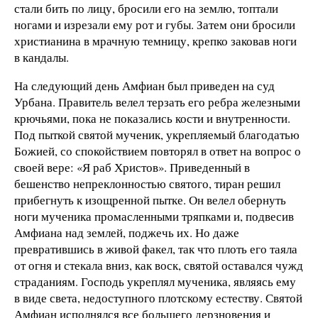
стали бить по ли­цу, бросили его на землю, топтали
ногами и изрезали ему рот и губы. Затем они бросили
христианина в мрачную темницу, крепко заковав ноги
в кандалы.
На следующий день Амфиан был приведен на суд
Урба­на. Правитель велел терзать его ребра железными
крючья­ми, пока не показались кости и внутренности.
Под пыткой святой мученик, укрепляемый благодатью
Божией, со спо­койствием повторял в ответ на вопрос о
своей вере: «Я раб Христов». Приведенный в
бешенство непреклонностью святого, тиран решил
прибегнуть к изощренной пытке. Он велел обернуть
ноги мученика промасленными тряпками и, подвесив
Амфиана над землей, поджечь их. Но даже
превратившись в живой факел, так что плоть его таяла
от огня и стекала вниз, как воск, святой оставался чужд
страдани­ям. Господь укреплял мученика, являясь ему
в виде света, недоступного плотскому естеству. Святой
Амфиан исполнял­ся все большего дерзновения и