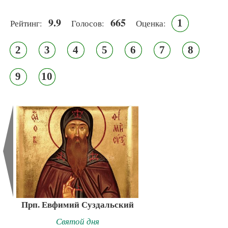
9.9
665
1
Рейтинг:
Голосов:
Оценка:
2
3
4
5
6
7
8
9
10
Прп. Евфимий Суздальский
Святой дня