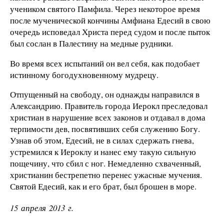
учеником святого Памфила. Через некоторое время
после мученической кончины Ам­фиана Едесий в свою
очередь исповедал Христа перед судом и после пыток
был сослан в Палестину на медные рудники.
Во время всех испытаний он вел себя, как подобает
истин­ному богодухновенному мудрецу.
Отпущенный на свободу, он однажды направился в
Алек­сандрию. Правитель города Иерокл преследовал
христиан в нарушение всех законов и отдавал в дома
терпимости дев, посвятивших себя служению Богу.
Узнав об этом, Едесий, не в силах сдержать гнева,
устремился к Иероклу и нанес ему такую сильную
пощечину, что сбил с ног. Немедленно схва­ченный,
христианин бестрепетно перенес ужасные мучения.
Святой Едесий, как и его брат, был брошен в море.
15 апреля 2013 г.