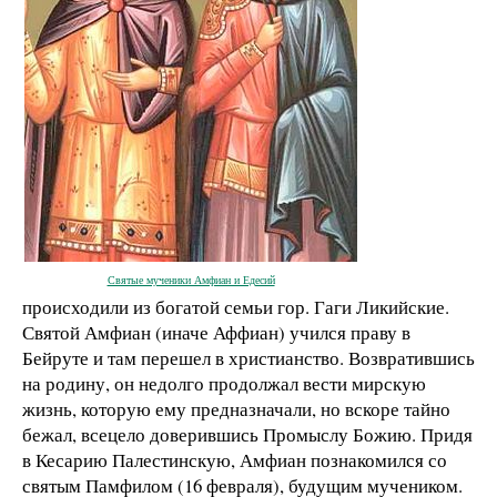
Святые мученики Амфиан и Едесий
происходили из богатой семьи гор. Гаги Ликийские.
Святой Амфиан (иначе Аффиан) учился праву в
Бейруте и там перешел в христианство. Возвратившись
на родину, он недолго продолжал вести мир­скую
жизнь, которую ему пред­назначали, но вскоре тайно
бежал, всецело доверившись Промыслу Божию. Придя
в Ке­сарию Палестинскую, Амфиан познакомился со
святым Памфилом (16 февраля), будущим муче­ником.