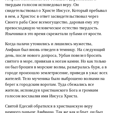
твердым голосом исповедо­вал веру. Он
свидетельствовал о Христе Иисусе, Который пребывал
в нем, а Христос в ответ засвидетельствовал через
Своего раба Свое всемогущество, даровав ему эту
превос­ходящую человеческое естество твердость.
Язычники в это время скрежетали зубами от ярости.
Когда палачи утомились и лишились мужества,
Амфиан был вновь отведен в темницу. На следующий
день, после но­вого допроса, Урбан повелел бросить
святого в море, привя­зав к ногам камни. Но как только
он был брошен в морские волны, разыгралась буря, а в
городе произошло землетрясе­ние, приведя в ужас всех
жителей. Тело мученика было выброшено волнами на
берег к городским воротам. Туда сбе­жались все
жители, исповедуя христианского Бога и громким
голосом восхваляя имя Иисуса Христа.
Святой Едесий обратился в христианскую веру
намного рань­ше Амфиана. Так же как и брат, он был