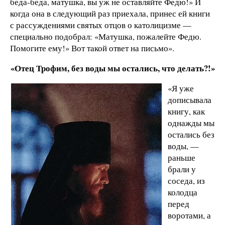
беда-беда, матушка, вы уж не оставляйте Федю!» И
когда она в следующий раз приехала, принес ей книги
с рассуждениями святых отцов о католицизме —
специально подобрал: «Матушка, пожалейте Федю.
Помогите ему!» Вот такой ответ на письмо».
«
Отец Трофим, без воды мы остались, что делать?!»
«Я уже
дописывала
книгу, как
однажды мы
остались без
воды, —
раньше
брали у
соседа, из
колодца
перед
воротами, а