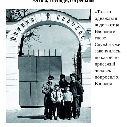
«Это я, Господи, согрешаю»
«Только
однажды я
видела отца
Василия в
гневе.
Служба уже
закончилась,
но какой-то
приезжий
человек
попросил о.
Василия