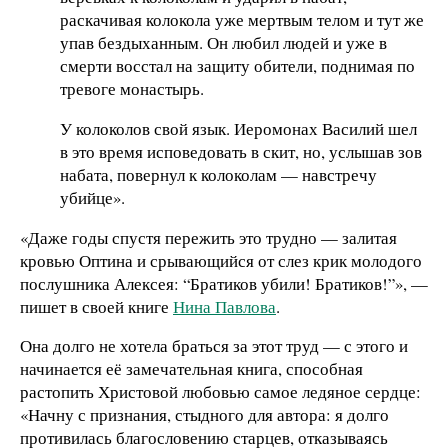
раскачивая колокола уже мертвым телом и тут же
упав бездыханным. Он любил людей и уже в
смерти восстал на защиту обители, поднимая по
тревоге монастырь.
У колоколов свой язык. Иеромонах Василий шел
в это время исповедовать в скит, но, услышав зов
набата, повернул к колоколам — навстречу
убийце».
«Даже годы спустя пережить это трудно — залитая
кровью Оптина и срывающийся от слез крик молодого
послушника Алексея: “Братиков убили! Братиков!”», —
пишет в своей книге
Нина Павлова
.
Она долго не хотела браться за этот труд — с этого и
начинается её замечательная книга, способная
растопить Христовой любовью самое ледяное сердце:
«Начну с признания, стыдного для автора: я долго
противилась благословению старцев, отказываясь