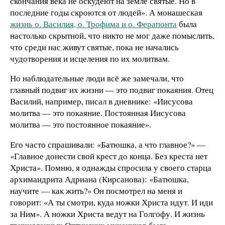
скончания века не оскудеют на земле святые. Но в
последние годы скроются от людей». А монашеская
жизнь о. Василия, о. Трофима и о. Ферапонта
была
настолько скрытной, что никто не мог даже помыслить,
что среди нас живут святые, пока не начались
чудотворения и исцеления по их молитвам.
Но наблюдательные люди всё же замечали, что
главный подвиг их жизни — это подвиг покаяния. Отец
Василий, например, писал в дневнике: «Иисусова
молитва — это покаяние. Постоянная Иисусова
молитва — это постоянное покаяние».
Его часто спрашивали: «Батюшка, а что главное?» —
«Главное донести свой крест до конца. Без креста нет
Христа». Помню, я однажды спросила у своего старца
архимандрита Адриана (Кирсанова): «Батюшка,
научите — как жить?» Он посмотрел на меня и
говорит: «А ты смотри, куда ножки Христа идут. И иди
за Ним». А ножки Христа ведут на Голгофу. И жизнь