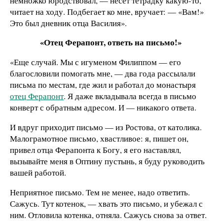
немножко юродствовал, — несет тетрадку какую-то,
читает на ходу. Подбегает ко мне, вручает: — «Вам!»
Это был дневник отца Василия».
«Отец Ферапонт, ответь на письмо!»
«Еще случай. Мы с игуменом Филиппом — его
благословили помогать мне, — два года рассылали
письма по местам, где жил и работал до монастыря
отец Ферапонт
. Я даже вкладывала всегда в письмо
конверт с обратным адресом. И — никакого ответа.
И вдруг приходит письмо — из Ростова, от католика.
Малограмотное письмо, хвастливое: я, пишет он,
привел отца Ферапонта к Богу, я его наставлял,
вызывайте меня в Оптину пустынь, я буду руководить
вашей работой.
Неприятное письмо. Тем не менее, надо ответить.
Сажусь. Тут котенок, — хвать это письмо, и убежал с
ним. Отловила котенка, отняла. Сажусь снова за ответ.