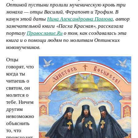
Оптиной пустыни пролили мученическую кровь три
монаха — отцы Василий, Ферапонт и Трофим. В
канун этой даты
Нина Александровна Павлова
, автор
замечательной книги «Пасха Красная», рассказала
порталу
Православие.
Ru
о том, как создавалась эта
книга и о помощи людям по молитвам Оптинских
новомучеников.
Отцы
говорят, что
когда ты
читаешь о
святом, он
молится о
тебе. Ничем
другим
невозможно
объяснить
то, что
происходит,