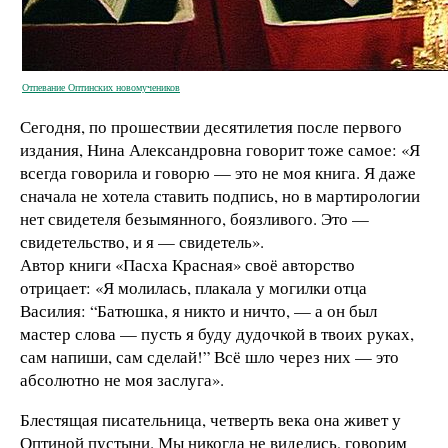
Отпевание Оптинских новомучеников
Сегодня, по прошествии десятилетия после первого
издания, Нина Александровна говорит тоже самое: «Я
всегда говорила и говорю — это не моя книга. Я даже
сначала не хотела ставить подпись, но в мартирологии
нет свидетеля безымянного, боязливого. Это —
свидетельство, и я — свидетель».
Автор книги «Пасха Красная» своё авторство
отрицает: «Я молилась, плакала у могилки отца
Василия: “Батюшка, я никто и ничто, — а он был
мастер слова — пусть я буду дудочкой в твоих руках,
сам напиши, сам сделай!” Всё шло через них — это
абсолютно не моя заслуга».
Блестящая писательница, четверть века она живет у
Оптиной пустыни. Мы никогда не виделись, говорим