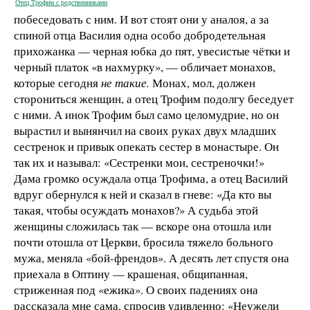
Отец Трофим с родственниками
побеседовать с ним. И вот стоят они у аналоя, а за
спиной отца Василия одна особо добродетельная
прихожанка — черная юбка до пят, увесистые чётки и
черный платок «в нахмурку», — обличает монахов,
которые сегодня
не такие.
Монах, мол, должен
сторониться женщин, а отец Трофим подолгу беседует
с ними. А инок Трофим был само целомудрие, но он
вырастил и вынянчил на своих руках двух младших
сестренок и привык опекать сестер в монастыре. Он
так их и называл: «Сестренки мои, сестреночки!»
Дама громко осуждала отца Трофима, а отец Василий
вдруг обернулся к ней и сказал в гневе: «Да кто вы
такая, чтобы осуждать монахов?» А судьба этой
женщины сложилась так — вскоре она отошла или
почти отошла от Церкви, бросила тяжело больного
мужа, меняла «бой-френдов». А десять лет спустя она
приехала в Оптину — крашеная, общипанная,
стриженная под «ежика». О своих падениях она
рассказала мне сама, спросив удивленно: «Неужели