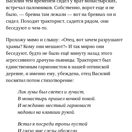
Василий тем временем сидел у врат монастырских,
встречал паломников. Собственно, ворот еще и не
было, — бревна там лежали — вот на бревнах он и
сидел. Походит тракторист, садится рядом, они
беседуют о чем-то.
Прохожу мимо и слышу: «Отец, вот зачем разрушают
храмы? Кому они мешают?» И так мирно они
беседуют, будто не было ещё минуту назад этого
агрессивного драчуна-пьяницы. Тракторист был
единственным гармонистом в нашей оптинской
деревне, и именно ему, убеждена, отец Василий
посвятил потом стихотворение:
Лик луны был светел и лучист,
В монастырь пришел ночной покой.
И нежданно местный гармонист
надавил на клавиши рукой.
Встал я посреди тропы пустой
И глаза мне слезы обожгли.