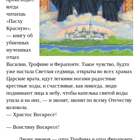
когда
читаешь
«Пасху
Красную»,
— книгу об
убиенных
мучениках
отцах
Василии, Трофиме и Ферапонте. Такое чувство, будто
уже настала Светлая седмица, открыты во всех храмах
Царские врата, идут легкими ногами радостные
крестные ходы, и счастливые, как никогда, люди
поднимают лица к небу, чтобы капелька святой воды
упала и на них, — и звонят, звонят по всему Отечеству
колокола.
— Христос Воскресе!
— Воистину Воскресе!
Двоих иноков — отца Трофима и отца Ферапонта