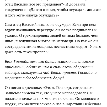
отец Василий всё это предвидел?» И добавила
сокрушенно: «Да кто я такая, чтобы осуждать монахов
и хоть кого-нибудь осуждать?»
Сам отец Василий никого не осуждал. Если при нем
вдруг начинались пересуды, он молча поднимался и
уходил. О грехопадениях людей он знал больше, чем
иные, выслушивая многое на исповеди. Но как же он
сострадал этим немощным, несчастным людям! У него
даже есть такой тропарь:
Вем, Господи, вем, яко биеши всякого сына, егоже
приемлеши, обаче не имам силы слезы сдержати,
егда зрю наказуемых чад Твоих; прости, Господи, и
терпение с благодарением даруй.
Он писал в дневнике: «Это я, Господи, согрешаю».
Записывал имена тех, кто у него исповедовался, и
полагал в келье за них многие поклоны. Он молился о
людях, как молится сейчас о нас в Царствии Небесном.