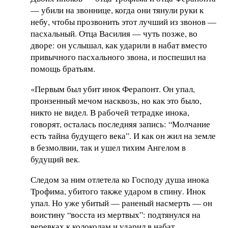
— убили на звоннице, когда они тянули руки к
небу, чтобы прозвонить этот лучший из звонов —
пасхальный. Отца Василия — чуть позже, во
дворе: он услышал, как ударили в набат вместо
привычного пасхального звона, и поспешил на
помощь братьям.
«Первым был убит инок Ферапонт. Он упал,
пронзенный мечом насквозь, но как это было,
никто не видел. В рабочей тетрадке инока,
говорят, осталась последняя запись: “Молчание
есть тайна будущего века”. И как он жил на земле
в безмолвии, так и ушел тихим Ангелом в
будущий век.
Следом за ним отлетела ко Господу душа инока
Трофима, убитого также ударом в спину. Инок
упал. Но уже убитый — раненый насмерть — он
воистину “восста из мертвых”: подтянулся на
веревках к колоколам и ударил в набат,