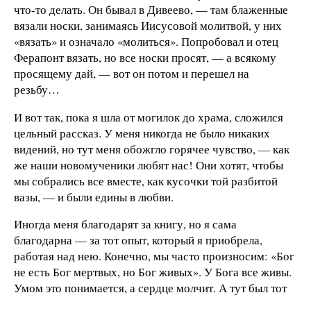
что-то делать. Он бывал в Дивеево, — там блаженные
вязали носки, занимаясь Иисусовой молитвой, у них
«вязать» и означало «молиться». Попробовал и отец
Ферапонт вязать, но все носки просят, — а всякому
просящему дай, — вот он потом и перешел на
резьбу…
И вот так, пока я шла от могилок до храма, сложился
цельный рассказ. У меня никогда не было никаких
видений, но тут меня обожгло горячее чувство, — как
же наши новомученики любят нас! Они хотят, чтобы
мы собрались все вместе, как кусочки той разбитой
вазы, — и были едины в любви.
Иногда меня благодарят за книгу, но я сама
благодарна — за тот опыт, который я приобрела,
работая над нею. Конечно, мы часто произносим: «Бог
не есть Бог мертвых, но Бог живых». У Бога все живы.
Умом это понимается, а сердце молчит. А тут был тот