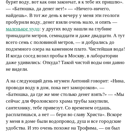
бурят воду, вот как они закончат, я к тебе их пришлю».
— «Батюшка, да денег нет!» — «Ничего-ничего,
найдешь». В тот же день к вечеру у меня эти геологи
пробурили воду, денег взяли очень мало, и опять —
маленькое чудо
: у других воду нашли на глубине
тринадцати метров, семнадцати и даже двадцати. А тут
всего семь с половиной метров, — и добрались до
подземного озера на каменном плато. Чистейшая вода!
И когда сосед возил пробы в Москву, в лаборатории
даже удивились: Откуда? Такой чистой воды они давно
не видели.
А на следующий день игумен Антоний говорит: «Нина,
проводи воду в дом, пока нет заморозков». —
«Батюшка, да где же мне столько денег взять?» — «Мы
сейчас для Фроловского храма трубы закупили,
сантехнику, тебе привезут. Со временем отдашь,
расплатишься, а нет — бери во славу Христа». Вскоре
у меня в доме были водопровод, душ и все городские
удобства. И это очень похоже на Трофима, — он был