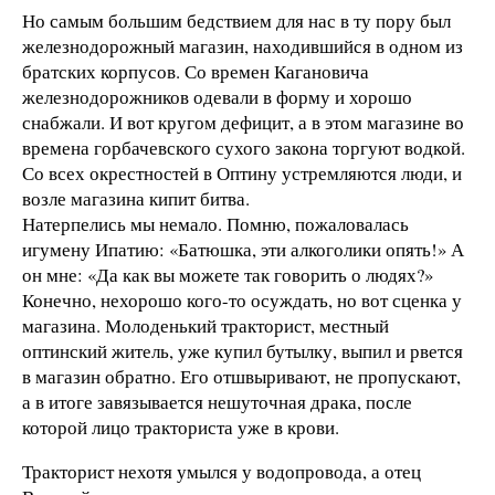
Но самым большим бедствием для нас в ту пору был
железнодорожный магазин, находившийся в одном из
братских корпусов. Со времен Кагановича
железнодорожников одевали в форму и хорошо
снабжали. И вот кругом дефицит, а в этом магазине во
времена горбачевского сухого закона торгуют водкой.
Со всех окрестностей в Оптину устремляются люди, и
возле магазина кипит битва.
Натерпелись мы немало. Помню, пожаловалась
игумену Ипатию: «Батюшка, эти алкоголики опять!» А
он мне: «Да как вы можете так говорить о людях?»
Конечно, нехорошо кого-то осуждать, но вот сценка у
магазина. Молоденький тракторист, местный
оптинский житель, уже купил бутылку, выпил и рвется
в магазин обратно. Его отшвыривают, не пропускают,
а в итоге завязывается нешуточная драка, после
которой лицо тракториста уже в крови.
Тракторист нехотя умылся у водопровода, а отец