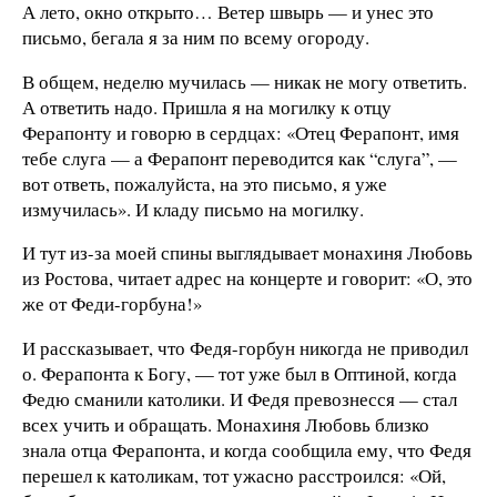
А лето, окно открыто… Ветер швырь — и унес это
письмо, бегала я за ним по всему огороду.
В общем, неделю мучилась — никак не могу ответить.
А ответить надо. Пришла я на могилку к отцу
Ферапонту и говорю в сердцах: «Отец Ферапонт, имя
тебе слуга — а Ферапонт переводится как “слуга”, —
вот ответь, пожалуйста, на это письмо, я уже
измучилась». И кладу письмо на могилку.
И тут из-за моей спины выглядывает монахиня Любовь
из Ростова, читает адрес на концерте и говорит: «О, это
же от Феди-горбуна!»
И рассказывает, что Федя-горбун никогда не приводил
о. Ферапонта к Богу, — тот уже был в Оптиной, когда
Федю сманили католики. И Федя превознесся — стал
всех учить и обращать. Монахиня Любовь близко
знала отца Ферапонта, и когда сообщила ему, что Федя
перешел к католикам, тот ужасно расстроился: «Ой,