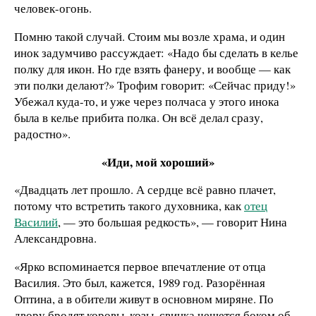
человек-огонь.
Помню такой случай. Стоим мы возле храма, и один
инок задумчиво рассуждает: «Надо бы сделать в келье
полку для икон. Но где взять фанеру, и вообще — как
эти полки делают?» Трофим говорит: «Сейчас приду!»
Убежал куда-то, и уже через полчаса у этого инока
была в келье прибита полка. Он всё делал сразу,
радостно».
«Иди, мой хороший»
«Двадцать лет прошло. А сердце всё равно плачет,
потому что встретить такого духовника, как
отец
Василий
, — это большая редкость», — говорит Нина
Александровна.
«Ярко вспоминается первое впечатление от отца
Василия. Это был, кажется, 1989 год. Разорённая
Оптина, а в обители живут в основном миряне. По
двору бродят коровы, козы, свинка чешется боком об