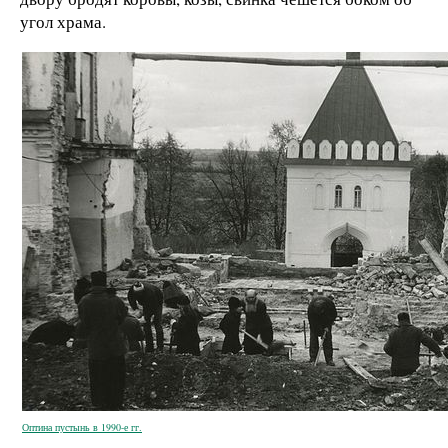
угол храма.
Оптина пустынь в 1990-е гг.