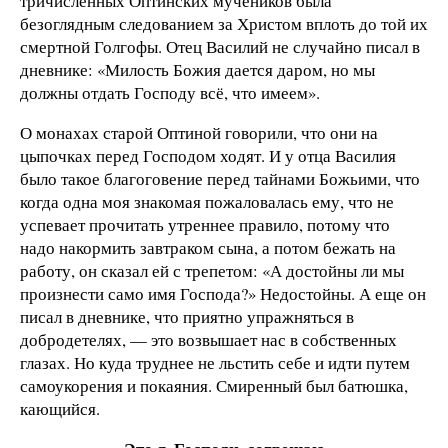
тричисленных Оптинских мучеников была
безоглядным следованием за Христом вплоть до той их
смертной Голгофы. Отец Василий не случайно писал в
дневнике: «Милость Божия дается даром, но мы
должны отдать Господу всё, что имеем».
О монахах старой Оптиной говорили, что они на
цыпочках перед Господом ходят. И у отца Василия
было такое благоговение перед тайнами Божьими, что
когда одна моя знакомая пожаловалась ему, что не
успевает прочитать утреннее правило, потому что
надо накормить завтраком сына, а потом бежать на
работу, он сказал ей с трепетом: «А достойны ли мы
произнести само имя Господа?» Недостойны. А еще он
писал в дневнике, что приятно упражняться в
добродетелях, — это возвышает нас в собственных
глазах. Но куда труднее не льстить себе и идти путем
самоукорения и покаяния. Смиренный был батюшка,
кающийся.