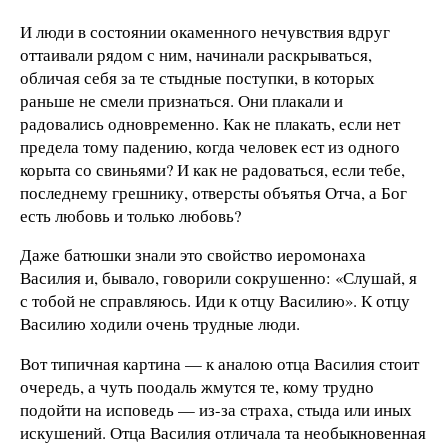
И люди в состоянии окаменного нечувствия вдруг
оттаивали рядом с ним, начинали раскрываться,
обличая себя за те стыдные поступки, в которых
раньше не смели признаться. Они плакали и
радовались одновременно. Как не плакать, если нет
предела тому падению, когда человек ест из одного
корыта со свиньями? И как не радоваться, если тебе,
последнему грешнику, отверсты объятья Отча, а Бог
есть любовь и только любовь?
Даже батюшки знали это свойство иеромонаха
Василия и, бывало, говорили сокрушенно: «Слушай, я
с тобой не справляюсь. Иди к отцу Василию». К отцу
Василию ходили очень трудные люди.
Вот типичная картина — к аналою отца Василия стоит
очередь, а чуть поодаль жмутся те, кому трудно
подойти на исповедь — из-за страха, стыда или иных
искушений. Отца Василия отличала та необыкновенная