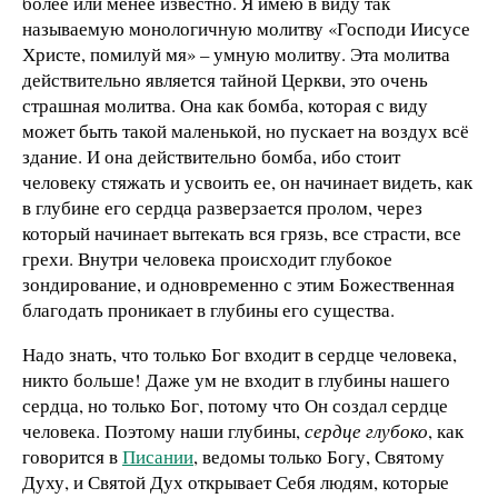
более или менее известно. Я имею в виду так
называемую монологичную молитву «Господи Иисусе
Христе, помилуй мя» – умную молитву. Эта молитва
действительно является тайной Церкви, это очень
страшная молитва. Она как бомба, которая с виду
может быть такой маленькой, но пускает на воздух всё
здание. И она действительно бомба, ибо стоит
человеку стяжать и усвоить ее, он начинает видеть, как
в глубине его сердца разверзается пролом, через
который начинает вытекать вся грязь, все страсти, все
грехи. Внутри человека происходит глубокое
зондирование, и одновременно с этим Божественная
благодать проникает в глубины его существа.
Надо знать, что только Бог входит в сердце человека,
никто больше! Даже ум не входит в глубины нашего
сердца, но только Бог, потому что Он создал сердце
человека. Поэтому наши глубины,
сердце глубоко
, как
говорится в
Писании
, ведомы только Богу, Святому
Духу, и Святой Дух открывает Себя людям, которые