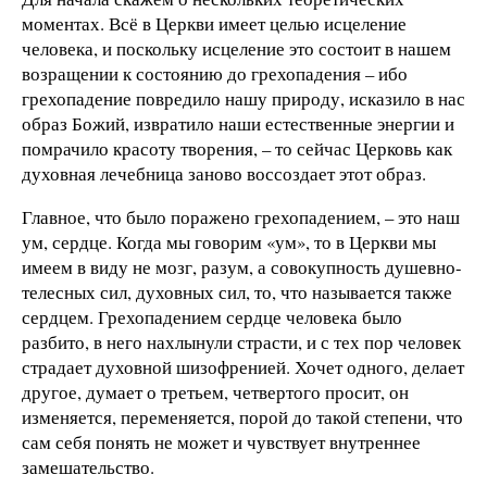
моментах. Всё в Церкви имеет целью исцеление
человека, и поскольку исцеление это состоит в нашем
возращении к состоянию до грехопадения – ибо
грехопадение повредило нашу природу, исказило в нас
образ Божий, извратило наши естественные энергии и
помрачило красоту творения, – то сейчас Церковь как
духовная лечебница заново воссоздает этот образ.
Главное, что было поражено грехопадением, – это наш
ум, сердце. Когда мы говорим «ум», то в Церкви мы
имеем в виду не мозг, разум, а совокупность душевно-
телесных сил, духовных сил, то, что называется также
сердцем. Грехопадением сердце человека было
разбито, в него нахлынули страсти, и с тех пор человек
страдает духовной шизофренией. Хочет одного, делает
другое, думает о третьем, четвертого просит, он
изменяется, переменяется, порой до такой степени, что
сам себя понять не может и чувствует внутреннее
замешательство.