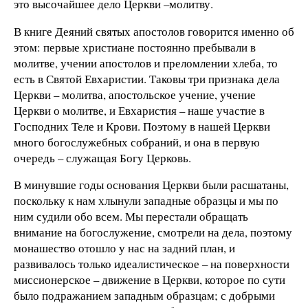
это высочайшее дело Церкви –молитву.
В книге Деяний святых апостолов говорится именно об
этом: первые христиане постоянно пребывали в
молитве, учении апостолов и преломлении хлеба, то
есть в Святой Евхаристии. Таковы три признака дела
Церкви – молитва, апостольское учение, учение
Церкви о молитве, и Евхаристия – наше участие в
Господних Теле и Крови. Поэтому в нашей Церкви
много богослужебных собраний, и она в первую
очередь – служащая Богу Церковь.
В минувшие годы основания Церкви были расшатаны,
поскольку к нам хлынули западные образцы и мы по
ним судили обо всем. Мы перестали обращать
внимание на богослужение, смотрели на дела, поэтому
монашество отошло у нас на задний план, и
развивалось только идеалистическое – на поверхности
миссионерское – движение в Церкви, которое по сути
было подражанием западным образцам; с добрыми