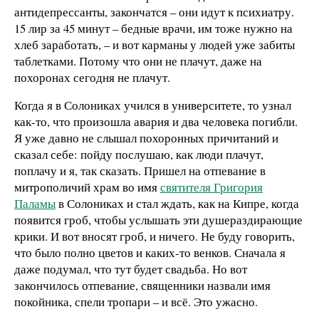
антидепрессанты, закончатся – они идут к психиатру.
15 лир за 45 минут – бедные врачи, им тоже нужно на
хлеб заработать, – и вот карманы у людей уже забиты
таблетками. Потому что они не плачут, даже на
похоронах сегодня не плачут.
Когда я в Солониках учился в университете, то узнал
как-то, что произошла авария и два человека погибли.
Я уже давно не слышал похоронных причитаний и
сказал себе: пойду послушаю, как люди плачут,
поплачу и я, так сказать. Пришел на отпевание в
митрополичий храм во имя
святителя Григория
Паламы
в Солониках и стал ждать, как на Кипре, когда
появится гроб, чтобы услышать эти душераздирающие
крики. И вот вносят гроб, и ничего. Не буду говорить,
что было полно цветов и каких-то венков. Сначала я
даже подумал, что тут будет свадьба. Но вот
закончилось отпевание, священники назвали имя
покойника, спели тропари – и всё. Это ужасно.