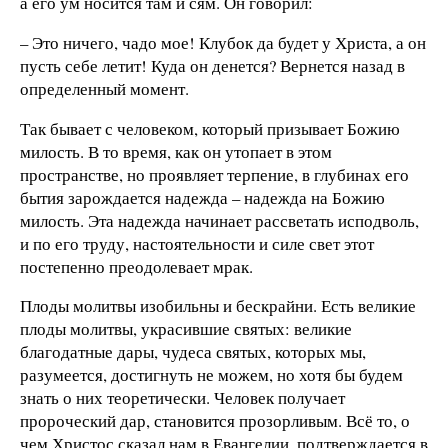
а его ум носится там и сям. Он говорил:
– Это ничего, чадо мое! Клубок да будет у Христа, а он
пусть себе летит! Куда он денется? Вернется назад в
определенный момент.
Так бывает с человеком, который призывает Божию
милость. В то время, как он утопает в этом
пространстве, но проявляет терпение, в глубинах его
бытия зарождается надежда – надежда на Божию
милость. Эта надежда начинает рассветать исподволь,
и по его труду, настоятельности и силе свет этот
постепенно преодолевает мрак.
Плоды молитвы изобильны и бескрайни. Есть великие
плоды молитвы, украсившие святых: великие
благодатные дары, чудеса святых, которых мы,
разумеется, достигнуть не можем, но хотя бы будем
знать о них теоретически. Человек получает
пророческий дар, становится прозорливым. Всё то, о
чем Христос сказал нам в Евангелии, подтверждается в