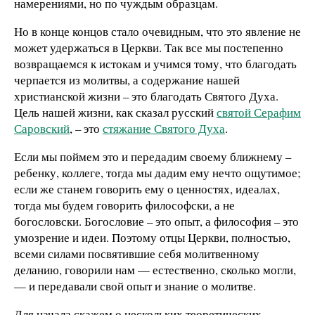
намерениями, но по чуждым образцам.
Но в конце концов стало очевидным, что это явление не
может удержаться в Церкви. Так все мы постепенно
возвращаемся к истокам и учимся тому, что благодать
черпается из молитвы, а содержание нашей
христианской жизни – это благодать Святого Духа.
Цель нашей жизни, как сказал русский
святой Серафим
Саровский
, – это
стяжание Святого Духа
.
Если мы поймем это и передадим своему ближнему –
ребенку, коллеге, тогда мы дадим ему нечто ощутимое;
если же станем говорить ему о ценностях, идеалах,
тогда мы будем говорить философски, а не
богословски. Богословие – это опыт, а философия – это
умозрение и идеи. Поэтому отцы Церкви, полностью,
всеми силами посвятившие себя молитвенному
деланию, говорили нам — естественно, сколько могли,
— и передавали свой опыт и знание о молитве.
Для начала скажем о нескольких теоретических