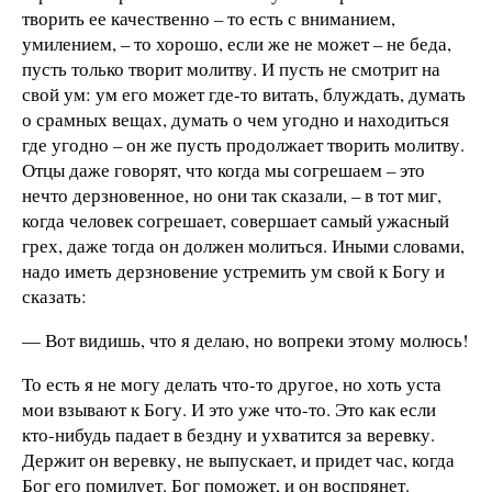
творить ее качественно – то есть с вниманием,
умилением, – то хорошо, если же не может – не беда,
пусть только творит молитву. И пусть не смотрит на
свой ум: ум его может где-то витать, блуждать, думать
о срамных вещах, думать о чем угодно и находиться
где угодно – он же пусть продолжает творить молитву.
Отцы даже говорят, что когда мы согрешаем – это
нечто дерзновенное, но они так сказали, – в тот миг,
когда человек согрешает, совершает самый ужасный
грех, даже тогда он должен молиться. Иными словами,
надо иметь дерзновение устремить ум свой к Богу и
сказать:
— Вот видишь, что я делаю, но вопреки этому молюсь!
То есть я не могу делать что-то другое, но хоть уста
мои взывают к Богу. И это уже что-то. Это как если
кто-нибудь падает в бездну и ухватится за веревку.
Держит он веревку, не выпускает, и придет час, когда
Бог его помилует. Бог поможет, и он воспрянет.