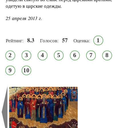
одетую в царские одежды.
25 апреля 2013 г.
8.3
57
1
Рейтинг:
Голосов:
Оценка:
2
3
4
5
6
7
8
9
10