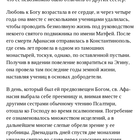
Любовь к Богу возрастала в ее сердце, и через четыре
года она вместе с несколькими ученицами удалилась,
чтобы про­водить безмолвную жизнь под руководством
некоего свято­го подвижника по имени Матфей. После
его смерти Афана­сия отправилась в Константинополь,
где семь лет провела в одном из тамошних
монастырей, тоскуя, однако, по остав­ленной пустыни.
Получив в видении повеление возвратить­ся на Эгину,
она провела там последние годы земной жизни,
наставляя учениц в основах добродетели.
В день, который был ей предвозвещен Богом, св. Афа­
насия выбрала себе преемницу и, внимая вместе с
другими сестрами обычному чтению Псалтири,
отошла ко Господу во время псалмопения. Погребение
ее ознаменовалось мно­жеством исцелений, а в
дальнейшем многие слепые обрели зрение у ее
гробницы. Двенадцать дней спустя две монахи­ни
увидели святую во славе перед царскими вратами,