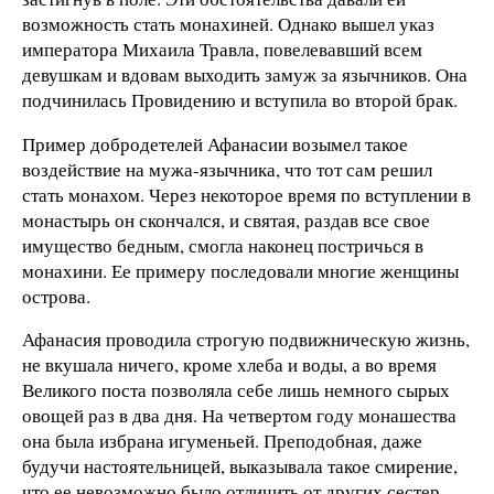
возможность стать монахиней. Однако вышел указ
императора Михаила Травла, повелевав­ший всем
девушкам и вдовам выходить замуж за язычников. Она
подчинилась Провидению и вступила во второй брак.
Пример добродетелей Афанасии возымел такое
воздейст­вие на мужа-язычника, что тот сам решил
стать монахом. Че­рез некоторое время по вступлении в
монастырь он скончался, и святая, раздав все свое
имущество бедным, смогла наконец постричься в
монахини. Ее примеру последовали многие женщины
острова.
Афанасия проводила строгую подвижническую жизнь,
не вкушала ничего, кроме хлеба и воды, а во время
Великого поста позволяла себе лишь немного сырых
овощей раз в два дня. На четвертом году монашества
она была избрана игу­меньей. Преподобная, даже
будучи настоятельницей, выка­зывала такое смирение,
что ее невозможно было отличить от других сестер.