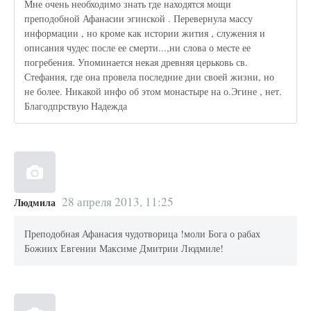
Мне очень необходимо знать где находятся мощи
преподобной Афанасии эгинской . Перевернула массу
информации , но кроме как истории жития , служения и
описания чудес после ее смерти...,ни слова о месте ее
погребения. Упоминается некая древняя церьковь св.
Стефания, где она провела последние дни своей жизни, но
не более. Никакой инфо об этом монастыре на о.Эгине , нет.
Благодпрствую Надежда
28 апреля 2013, 11:25
Людмила
Преподобная Афанасия чудотворица !моли Бога о рабах
Божиих Евгении Максиме Дмитрии Людмиле!