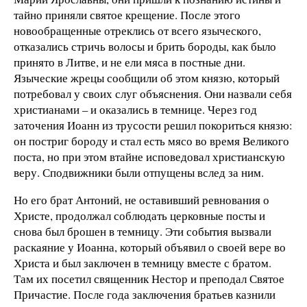
тайно приняли святое крещение. После этого
новообращенные отреклись от всего языческого,
отказались стричь волосы и брить бороды, как было
принято в Литве, и не ели мяса в постные дни.
Языческие жрецы сообщили об этом князю, который
потребовал у своих слуг объяснения. Они назвали себя
христианами – и оказались в темнице. Через год
заточения Иоанн из трусости решил покориться князю:
он постриг бороду и стал есть мясо во время Великого
поста, но при этом втайне исповедовал христианскую
веру. Сподвижники были отпущены вслед за ним.
Но его брат Антоний, не оставивший ревнования о
Христе, продолжал соблюдать церковные посты и
снова был брошен в темницу. Эти события вызвали
раскаяние у Иоанна, который объявил о своей вере во
Христа и был заключен в темницу вместе с братом.
Там их посетил священник Нестор и преподал Святое
Причастие. После года заключения братьев казнили