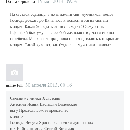
19 мая 2014, 09:39
Ольга Фролова
На светлой седмице, в день памяти свв. мучеников, помог
Господь доехать до Вильнюса и поклониться их святым
мощам. Какая благодать от них исходит! Св.мученик
Ефстафий был умучен с особой жестокостью, кости его ног
перебиты. Мы в честь праздника прикладывались к открытым
мощам. Такой чувство, как будто свв. мученики - живые.
30 апреля 2013, 00:16
millie toll
Святые мученики Христовы
Антоний Иоанн Евстафий Виленские
вы у Престола Божия предстоите
молите
Господа Иисуса Христа о спасении душ наших
р Б Кийс Людмила Сергий Вячеслав