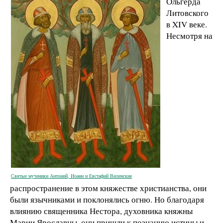
Ольгерда
Литовского
в XIV веке.
Несмотря на
Святые мученики Антоний, Иоанн и Евстафий Виленские
распространение в этом княжестве христианства, они
были язычниками и поклонялись огню. Но благодаря
влиянию священника Нестора, духовника княжны
Марии Ярославны, они пришли к познанию истины и