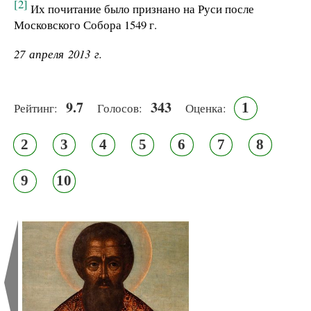
[2]
Их почитание было признано на Руси после
Московского Собора 1549 г.
27 апреля 2013 г.
9.7
343
1
Рейтинг:
Голосов:
Оценка:
2
3
4
5
6
7
8
9
10