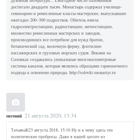
духовная литература... Ежегодное число паломников
достигало двадцати тысяч. Монастырь содержал училище-
семинарию и ремесленные классы-мастерские, выпускавшие
ежегодно 200–300 подростков. Обитель имела
гидроэлектростанцию, радиостанцию, метеостанцию,
множество ремесленных мастерских и заводов,
производивших все потребное для нужд братии,
ботанический сад, молочную ферму, флотилию
пассажирских и грузовых морских судов. Веками на
Соловках создавались уникальные многокилометровые
системы каналов, которые являлись образцами гармоничного
подхода к освоению природы. http://solovki-monastyr.ru
21 августа 2020, 13:34
евгений
ТатьянаК23 августа 2018, 15:10 Ну и к чему здесь эти
политические пробросы. Даже в вашей цитате из