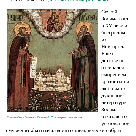
Святой
Зосима жил
в XV веке и
был родом
из
Новгорода.
Еще в
детстве он
отличался
смирением,
кротостью и
любовью к
духовной
литературе.
Зосима
отказался от
Преподобные Зосима и Савватий, Соловецкие чудотворцы
уготованной
ему женитьбы и начал вести отшельнический образ