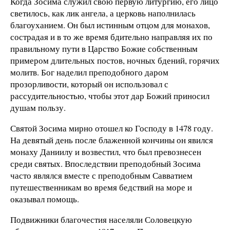
Когда Зосима служил свою первую литургию, его лицо
светилось, как лик ангела, а церковь наполнилась
благоуханием. Он был истинным отцом для монахов,
сострадая и в то же время бдительно направляя их по
правильному пути в Царство Божие собственным
примером длительных постов, ночных бдений, горячих
молитв. Бог наделил преподобного даром
прозорливости, который он использовал с
рассудительностью, чтобы этот дар Божий приносил
душам пользу.
Святой Зосима мирно отошел ко Господу в 1478 году.
На девятый день после блаженной кончины он явился
монаху Даниилу и возвестил, что был превознесен
среди святых. Впоследствии преподобный Зосима
часто являлся вместе с преподобным Савватием
путешественникам во время бедствий на море и
оказывал помощь.
Подвижники благочестия населяли Соловецкую