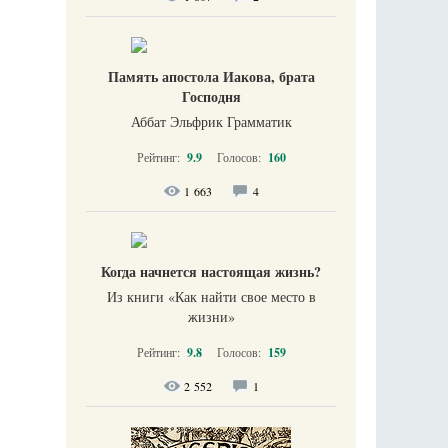
Память апостола Иакова, брата
Господня
Аббат Эльфрик Грамматик
Рейтинг:
9.9
Голосов:
160
1 663
4
Когда начнется настоящая жизнь?
Из книги «Как найти свое место в
жизни​»
Рейтинг:
9.8
Голосов:
159
2 552
1