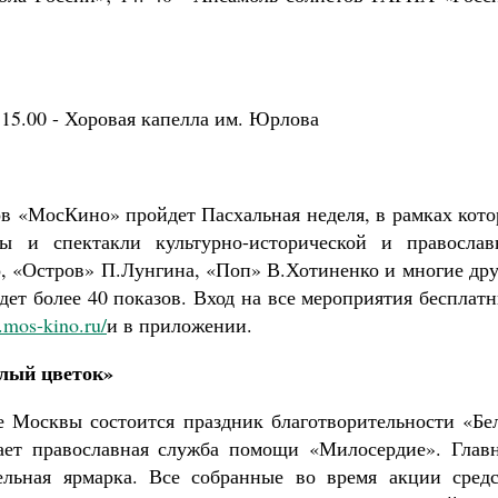
 15.00 - Хоровая капелла им. Юрлова
ров «МосКино» пройдет Пасхальная неделя, в рамках кот
 и спектакли культурно-исторической и православ
о, «Остров» П.Лунгина, «Поп» В.Хотиненко и многие др
дет более 40 показов. Вход на все мероприятия бесплат
.mos-kino.ru/
и в приложении.
елый цветок»
е Москвы состоится праздник благотворительности «Бе
пает православная служба помощи «Милосердие». Глав
ельная ярмарка. Все собранные во время акции средс