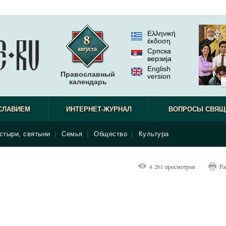
Ελληνική
έκδοση
Српска
верзиjа
English
Православный
version
календарь
СЛАВИЕМ
ИНТЕРНЕТ-ЖУРНАЛ
ВОПРОСЫ СВЯЩ
стыри, святыни
|
Семья
|
Общество
|
Культура
4 261 просмотров
Ра