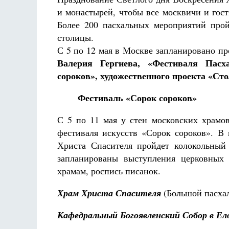
Разлуки не будет
и монастырей, чтобы все москвичи и гос
Фредерика де Грааф
Более 200 пасхальных мероприятий прой
столицы.
С 5 по 12 мая в Москве запланировано п
Валерия Гергиева, «Фестиваля Пасх
сороков», художественного проекта «Ст
Фестиваль «Сорок сороков»
С 5 по 11 мая у стен московских храмо
фестиваля искусств «Сорок сороков». В
Христа Спасителя пройдет колокольный 
запланированы выступления церковных х
храмам, роспись писанок.
Храм Христа Спасителя
(Большой пасхал
Кафедральный Богоявленский Собор в Ел