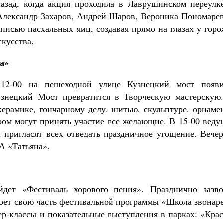
азад, когда акция проходила в Лаврушинском переулке
Александр Захаров, Андрей Шаров, Вероника Пономарев
списью пасхальных яиц, создавая прямо на глазах у гор
кусства.
а»
2-00 на пешеходной улице Кузнецкий мост появи
знецкий Мост превратится в Творческую мастерскую.
ерамике, гончарному делу, шитью, скульптуре, орнамен
ором могут принять участие все желающие. В 15-00 вед
пригласят всех отведать праздничное угощение. Вечер
А «Татьяна».
дет «Фестиваль хорового пения». Празднично зазво
роет свою часть фестивальной программы «Школа звонар
р-классы и показательные выступления в парках: «Крас