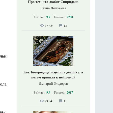
Про тех, кто любит Спиридона
Елена Долгачёва
Рейтинг:
9.9
Голосов:
2798
37 454
13
Ильи
Как Богородица исцелила девочку, а
потом пришла к ней домой
ола
Дмитрий Злодорев
Рейтинг:
9.9
Голосов:
2017
23 747
11
я»;