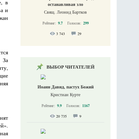
, в
останавливая зло
а и
Свящ. Леонид Бартков
ожан
Рейтинг:
9.7
Голосов:
299
3 743
29
тся
 За
ВЫБОР ЧИТАТЕЛЕЙ
ту,
ущие
няя
Иоанн Давид, пастух Божий
Кристиан Курте
Рейтинг:
9.9
Голосов:
1167
20 735
9
нят
ей».
ная