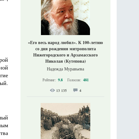
«Его весь народ любил». К 100-летию
со дня рождения митрополита
Нижегородского и Арзамасского
орой
Николая (Кутепова)
ной
Надежда Муравьева
угие
Рейтинг:
9.8
Голосов:
481
ный.
13 135
4
лый
ным
тва