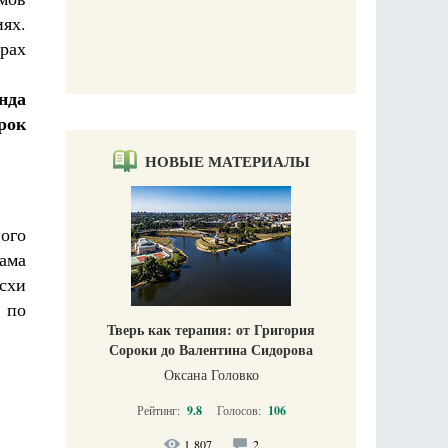
иях.
рах
нда
рок
НОВЫЕ МАТЕРИАЛЫ
ого
ама
схи
 по
Тверь как терапия: от Григория
Сороки до Валентина Сидорова
Оксана Головко
Рейтинг:
9.8
Голосов:
106
1 807
2