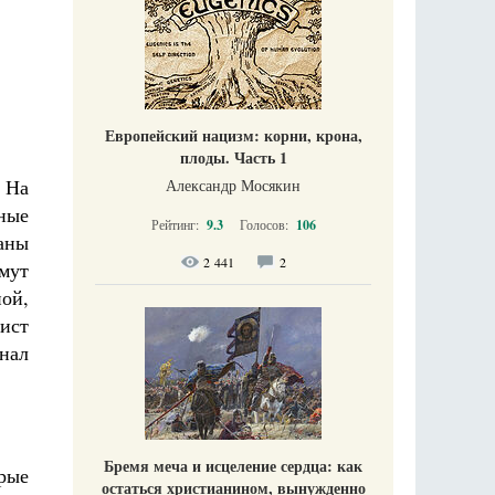
Европейский нацизм: корни, крона,
плоды. Часть 1
 На
Александр Мосякин
ные
Рейтинг:
9.3
Голосов:
106
заны
2 441
2
мут
ой,
ист
нал
Бремя меча и исцеление сердца: как
орые
остаться христианином, вынужденно