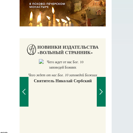
НОВИНКИ ИЗДАТЕЛЬСТВА
«ВОЛЬНЫЙ СТРАННИК»
Чего ждет от нас Бог. 10 заповедей Божиих
Святитель Николай Сербский
аучись у
П
Е
амов