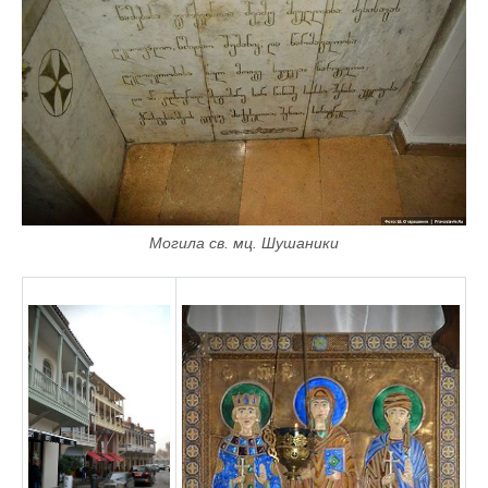
Могила св. мц. Шушаники