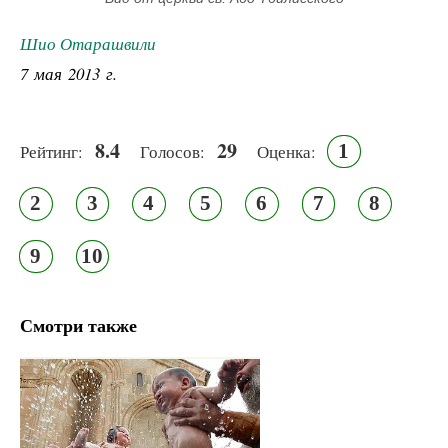
Шио Отарашвили
7 мая 2013 г.
8.4
29
1
Рейтинг:
Голосов:
Оценка:
2
3
4
5
6
7
8
9
10
Смотри также