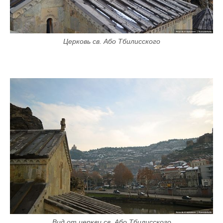
Церковь св. Або Тбилисского
Вид от церкви св. Або Тбилисского