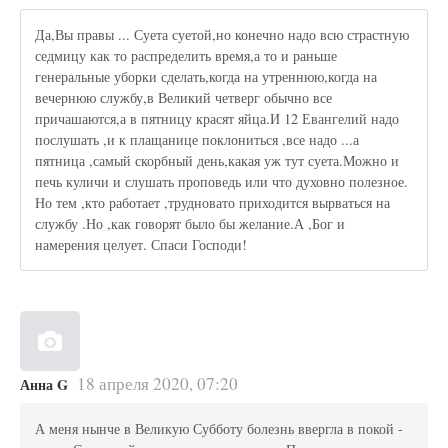
Да,Вы правы ... Суета суетой,но конечно надо всю страстную
седмицу как то распределить время,а то и раньше
генеральные уборки сделать,когда на утреннюю,когда на
вечернюю службу,в Великий четверг обычно все
причашаются,а в пятницу красят яйца.И 12 Евангелий надо
послушать ,и к плащанице поклониться ,все надо ...а
пятница ,самый скорбный день,какая уж тут суета.Можно и
печь куличи и слушать проповедь или что духовно полезное.
Но тем ,кто работает ,трудновато приходится вырваться на
службу .Но ,как говорят было бы желание.А ,Бог и
намерения целует. Спаси Господи!
18 апреля 2020, 07:20
Анна G
А меня нынче в Великую Субботу болезнь ввергла в покой -