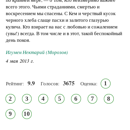
всего этого. Чьими страданиями, смертью и
воскресением мы спасены. С Кем и черствый кусок
черного хлеба слаще пасхи и залитого глазурью
кулича. Кто взирает на нас с любовью и сожалением
(увы!) всегда. В том числе и в этот, такой беспокойный
день покоя.
Игумен Нектарий (Морозов)
4 мая 2013 г.
9.9
3675
1
Рейтинг:
Голосов:
Оценка:
2
3
4
5
6
7
8
9
10