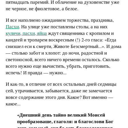
пятнадцать паремий. И облачение на духовенстве уже
не черное, не фиолетовое, а белое.
И все наполнено ожиданием торжества, праздника,
Пасхи
. На улице уже поставлены столы, а на них
куличи, пасхи, яйца
ждут священника с кропилом и
кандеей и тропарем воскресным (!) 2-го гласа: «Егда
снизшел еси к смерти, Животе Безсмертный...». И дома
— столько забот и хлопот: до ночи, радостной и
светоносной, всего ничего времени осталось. Сколько
всего нужно еще вычистить, убрать, приготовить,
испечь! И правда — нужно...
И как-то, в отличие от всех остальных дней седмицы
сей, утрачивается, забывается, даже не замечается
вовсе содержание этого дня. Какое? Вот именно —
какое...
«Днешний день тайно великий Моисей
прообразоваше, глаголя: и благослови Бог
день седьмый, сия бо есть благословенная