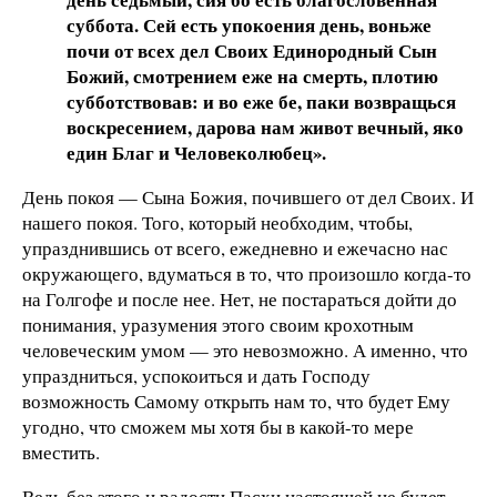
суббота. Сей есть упокоения день, воньже
почи от всех дел Своих Единородный Сын
Божий, смотрением еже на смерть, плотию
субботствовав: и во еже бе, паки возвращься
воскресением, дарова нам живот вечный, яко
един Благ и Человеколюбец».
День покоя — Сына Божия, почившего от дел Своих. И
нашего покоя. Того, который необходим, чтобы,
упразднившись от всего, ежедневно и ежечасно нас
окружающего, вдуматься в то, что произошло когда-то
на Голгофе и после нее. Нет, не постараться дойти до
понимания, уразумения этого своим крохотным
человеческим умом — это невозможно. А именно, что
упраздниться, успокоиться и дать Господу
возможность Самому открыть нам то, что будет Ему
угодно, что сможем мы хотя бы в какой-то мере
вместить.
Ведь без этого и радости Пасхи настоящей не будет.