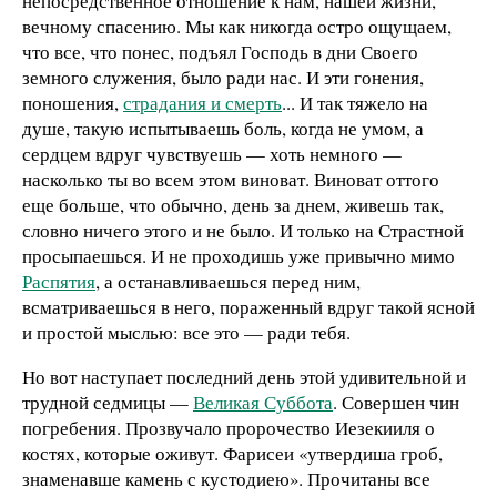
непосредственное отношение к нам, нашей жизни,
вечному спасению. Мы как никогда остро ощущаем,
что все, что понес, подъял Господь в дни Своего
земного служения, было ради нас. И эти гонения,
поношения,
страдания и смерть
... И так тяжело на
душе, такую испытываешь боль, когда не умом, а
сердцем вдруг чувствуешь — хоть немного —
насколько ты во всем этом виноват. Виноват оттого
еще больше, что обычно, день за днем, живешь так,
словно ничего этого и не было. И только на Страстной
просыпаешься. И не проходишь уже привычно мимо
Распятия
, а останавливаешься перед ним,
всматриваешься в него, пораженный вдруг такой ясной
и простой мыслью: все это — ради тебя.
Но вот наступает последний день этой удивительной и
трудной седмицы —
Великая Суббота
. Совершен чин
погребения. Прозвучало пророчество Иезекииля о
костях, которые оживут. Фарисеи «утвердиша гроб,
знаменавше камень с кустодиею». Прочитаны все