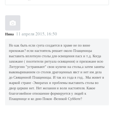
11 апреля 2015, 16:50
Нина
Но как быть если суета создается в храме не по вине
прихожан? если настоятель решает около Плащеницы
выставить вплотную столы для освещения пасх и т.д. Когда
захожане ( посетители ритуала освящения) и прихожане всю
Литургию "устраивают" свои куличи на столы,а затем заняты
выковыриванием со столов драгоценных явст и нет им дела
до Священной Плащеницы. И так из года в год.. Мы живет в
жаркой стране -Эмиратах и проблемы выставить столы во
двор церкви нет. Нет желания и воли настоятеля. Какое
благоговейное отношение формируется у людей к
Плащенице и ко дню Покоя -Великой Субботе?