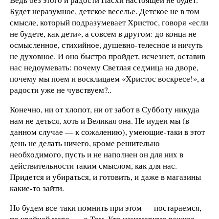
Будет неразумное, детское веселье. Детское не в том
смысле, который подразумевает Христос, говоря «если
не будете, как дети», а совсем в другом: до конца не
осмысленное, стихийное, душевно-телесное и ничуть
не духовное. И оно быстро пройдет, исчезнет, оставив
нас недоумевать: почему Светлая седмица на дворе,
почему мы поем и восклицаем «Христос воскресе!», а
радости уже не чувствуем?..
Конечно, ни от хлопот, ни от забот в Субботу никуда
нам не деться, хоть и Великая она. Не иудеи мы (в
данном случае — к сожалению), умеющие-таки в этот
день не делать ничего, кроме решительно
необходимого, пусть и не наполнен он для них в
действительности таким смыслом, как для нас.
Придется и убираться, и готовить, и даже в магазины
какие-то зайти.
Но будем все-таки помнить при этом — постараемся,
по крайней мере, — о Том, Кто неизмеримо важнее