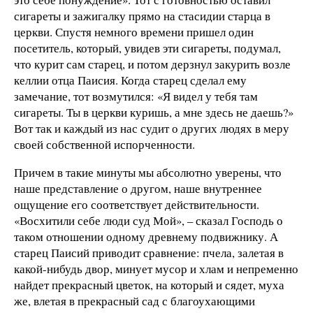
сигареты и зажигалку прямо на стасидии старца в
церкви. Спустя немного времени пришел один
посетитель, который, увидев эти сигареты, подумал,
что курит сам старец, и потом дерзнул закурить возле
келлии отца Паисия. Когда старец сделал ему
замечание, тот возмутился: «Я видел у тебя там
сигареты. Ты в церкви куришь, а мне здесь не даешь?»
Вот так и каждый из нас судит о других людях в меру
своей собственной испорченности.
Причем в такие минуты мы абсолютно уверены, что
наше представление о другом, наше внутреннее
ощущение его соответствует действительности.
«Восхитили себе люди суд Мой», – сказал Господь о
таком отношении одному древнему подвижнику. А
старец Паисий приводит сравнение: пчела, залетая в
какой-нибудь двор, минует мусор и хлам и непременно
найдет прекрасный цветок, на который и сядет, муха
же, влетая в прекрасный сад с благоухающими