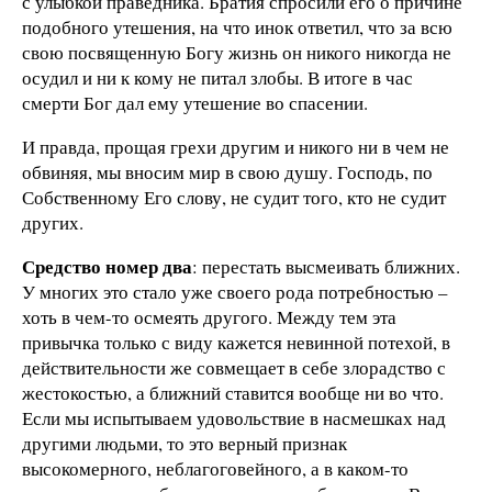
с улыбкой праведника. Братия спросили его о причине
подобного утешения, на что инок ответил, что за всю
свою посвященную Богу жизнь он никого никогда не
осудил и ни к кому не питал злобы. В итоге в час
смерти Бог дал ему утешение во спасении.
И правда, прощая грехи другим и никого ни в чем не
обвиняя, мы вносим мир в свою душу. Господь, по
Собственному Его слову, не судит того, кто не судит
других.
Средство номер два
: перестать высмеивать ближних.
У многих это стало уже своего рода потребностью –
хоть в чем-то осмеять другого. Между тем эта
привычка только с виду кажется невинной потехой, в
действительности же совмещает в себе злорадство с
жестокостью, а ближний ставится вообще ни во что.
Если мы испытываем удовольствие в насмешках над
другими людьми, то это верный признак
высокомерного, неблагоговейного, а в каком-то