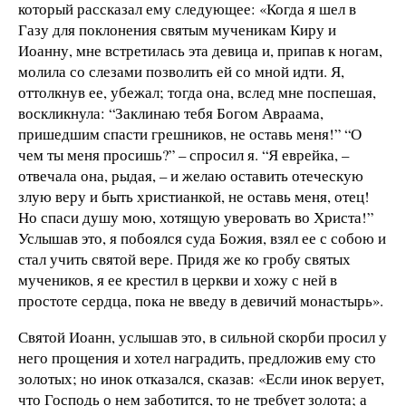
который рассказал ему следующее: «Когда я шел в
Газу для поклонения святым мученикам Киру и
Иоанну, мне встретилась эта девица и, припав к ногам,
молила со слезами позволить ей со мной идти. Я,
оттолкнув ее, убежал; тогда она, вслед мне поспешая,
воскликнула: “Заклинаю тебя Богом Авраама,
пришедшим спасти грешников, не оставь меня!” “О
чем ты меня просишь?” – спросил я. “Я еврейка, –
отвечала она, рыдая, – и желаю оставить отеческую
злую веру и быть христианкой, не оставь меня, отец!
Но спаси душу мою, хотящую уверовать во Христа!”
Услышав это, я побоялся суда Божия, взял ее с собою и
стал учить святой вере. Придя же ко гробу святых
мучеников, я ее крестил в церкви и хожу с ней в
простоте сердца, пока не введу в девичий монастырь».
Святой Иоанн, услышав это, в сильной скорби просил у
него прощения и хотел наградить, предложив ему сто
золотых; но инок отказался, сказав: «Если инок верует,
что Господь о нем заботится, то не требует золота; а