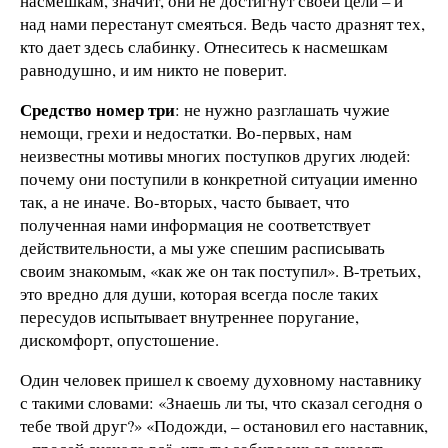
насмешкам, значит, они не достигнут своей цели – и
над нами перестанут смеяться. Ведь часто дразнят тех,
кто дает здесь слабинку. Отнеситесь к насмешкам
равнодушно, и им никто не поверит.
Средство номер три
: не нужно разглашать чужие
немощи, грехи и недостатки. Во-первых, нам
неизвестны мотивы многих поступков других людей:
почему они поступили в конкретной ситуации именно
так, а не иначе. Во-вторых, часто бывает, что
полученная нами информация не соответствует
действительности, а мы уже спешим расписывать
своим знакомым, «как же он так поступил». В-третьих,
это вредно для души, которая всегда после таких
пересудов испытывает внутреннее поругание,
дискомфорт, опустошение.
Один человек пришел к своему духовному наставнику
с такими словами: «Знаешь ли ты, что сказал сегодня о
тебе твой друг?» «Подожди, – остановил его наставник,