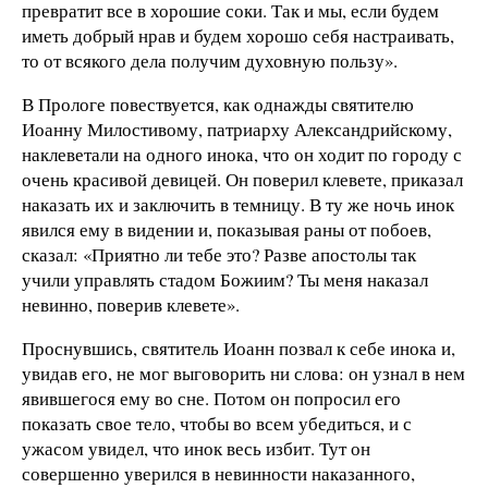
превратит все в хорошие соки. Так и мы, если будем
иметь добрый нрав и будем хорошо себя настраивать,
то от всякого дела получим духовную пользу».
В Прологе повествуется, как однажды святителю
Иоанну Милостивому, патриарху Александрийскому,
наклеветали на одного инока, что он ходит по городу с
очень красивой девицей. Он поверил клевете, приказал
наказать их и заключить в темницу. В ту же ночь инок
явился ему в видении и, показывая раны от побоев,
сказал: «Приятно ли тебе это? Разве апостолы так
учили управлять стадом Божиим? Ты меня наказал
невинно, поверив клевете».
Проснувшись, святитель Иоанн позвал к себе инока и,
увидав его, не мог выговорить ни слова: он узнал в нем
явившегося ему во сне. Потом он попросил его
показать свое тело, чтобы во всем убедиться, и с
ужасом увидел, что инок весь избит. Тут он
совершенно уверился в невинности наказанного,