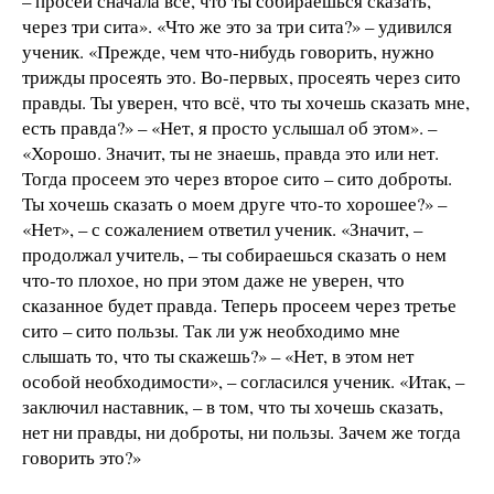
– просей сначала всё, что ты собираешься сказать,
через три сита». «Что же это за три сита?» – удивился
ученик. «Прежде, чем что-нибудь говорить, нужно
трижды просеять это. Во-первых, просеять через сито
правды. Ты уверен, что всё, что ты хочешь сказать мне,
есть правда?» – «Нет, я просто услышал об этом». –
«Хорошо. Значит, ты не знаешь, правда это или нет.
Тогда просеем это через второе сито – сито доброты.
Ты хочешь сказать о моем друге что-то хорошее?» –
«Нет», – с сожалением ответил ученик. «Значит, –
продолжал учитель, – ты собираешься сказать о нем
что-то плохое, но при этом даже не уверен, что
сказанное будет правда. Теперь просеем через третье
сито – сито пользы. Так ли уж необходимо мне
слышать то, что ты скажешь?» – «Нет, в этом нет
особой необходимости», – согласился ученик. «Итак, –
заключил наставник, – в том, что ты хочешь сказать,
нет ни правды, ни доброты, ни пользы. Зачем же тогда
говорить это?»