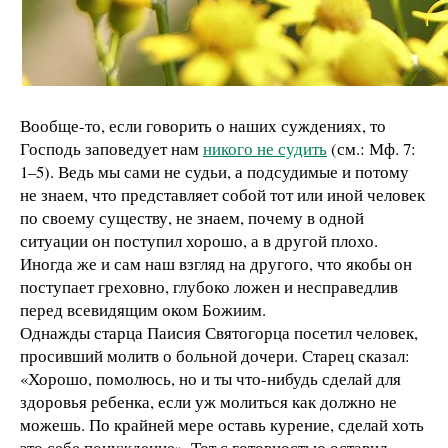
Вообще-то, если говорить о наших суждениях, то
Господь заповедует нам
никого не судить
(см.: Мф. 7:
1–5). Ведь мы сами не судьи, а подсудимые и потому
не знаем, что представляет собой тот или иной человек
по своему существу, не знаем, почему в одной
ситуации он поступил хорошо, а в другой плохо.
Иногда же и сам наш взгляд на другого, что якобы он
поступает греховно, глубоко ложен и несправедлив
перед всевидящим оком Божиим.
Однажды старца Паисия Святогорца посетил человек,
просивший молитв о больной дочери. Старец сказал:
«Хорошо, помолюсь, но и ты что-нибудь сделай для
здоровья ребенка, если уж молиться как должно не
можешь. По крайней мере оставь курение, сделай хоть
это себе понуждение». Тот с готовностью оставил