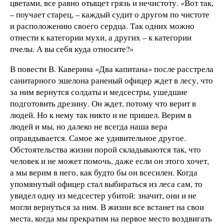
цветами, все равно отыщет грязь и нечистоту. «Вот так,
– поучает старец, – каждый судит о другом по чистоте
и расположению своего сердца. Так одних можно
отнести к категории мухи, а других – к категории
пчелы. А вы себя куда относите?»
В повести В. Каверина «Два капитана» после расстрела
санитарного эшелона раненый офицер ждет в лесу, что
за ним вернутся солдаты и медсестры, ушедшие
подготовить дрезину. Он ждет, потому что верит в
людей. Но к нему так никто и не пришел. Верим в
людей и мы, но далеко не всегда наша вера
оправдывается. Самое же удивительное другое.
Обстоятельства жизни порой складываются так, что
человек и не может помочь, даже если он этого хочет,
а мы верим в него, как будто бы он всесилен. Когда
упомянутый офицер стал выбираться из леса сам, то
увидел одну из медсестер убитой: значит, они и не
могли вернуться за ним. В жизни все встанет на свои
места, когда мы прекратим на первое место воздвигать