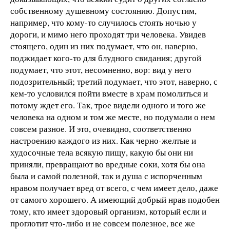
собственному душевному состоянию. Допустим,
например, что кому-то случилось стоять ночью у
дороги, и мимо него проходят три человека. Увидев
стоящего, один из них подумает, что он, наверно,
поджидает кого-то для блудного свидания; другой
подумает, что этот, несомненно, вор: вид у него
подозрительный; третий подумает, что этот, наверно, с
кем-то условился пойти вместе в храм помолиться и
потому ждет его. Так, трое видели одного и того же
человека на одном и том же месте, но подумали о нем
совсем разное. И это, очевидно, соответственно
настроению каждого из них. Как черно-желтые и
худосочные тела всякую пищу, какую бы они ни
приняли, превращают во вредные соки, хотя бы она
была и самой полезной, так и душа с испорченным
нравом получает вред от всего, с чем имеет дело, даже
от самого хорошего. А имеющий добрый нрав подобен
тому, кто имеет здоровый организм, который если и
проглотит что-либо и не совсем полезное, все же