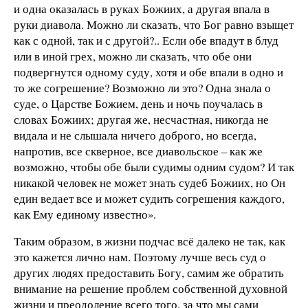
и одна оказалась в руках Божиих, а другая впала в
руки диавола. Можно ли сказать, что Бог равно взыщет
как с одной, так и с другой?.. Если обе впадут в блуд
или в иной грех, можно ли сказать, что обе они
подвергнутся одному суду, хотя и обе впали в одно и
то же согрешение? Возможно ли это? Одна знала о
суде, о Царстве Божием, день и ночь поучалась в
словах Божиих; другая же, несчастная, никогда не
видала и не слышала ничего доброго, но всегда,
напротив, все скверное, все диавольское – как же
возможно, чтобы обе были судимы одним судом? И так
никакой человек не может знать судеб Божиих, но Он
един ведает все и может судить согрешения каждого,
как Ему единому известно».
Таким образом, в жизни подчас всё далеко не так, как
это кажется лично нам. Поэтому лучше весь суд о
других людях предоставить Богу, самим же обратить
внимание на решение проблем собственной духовной
жизни и преодоление всего того, за что мы сами