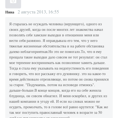
2 августа 2013, 16:55
Нина
Я старалась не осуждать человека (верующего), одного из
своих друзей, когда он после многих лет знакомства начал
позволять себе хамские выходки в отношении меня или
вести себя развязно. Я оправдывала его тем, что у него
тяжелые жизненные обстоятельства и на работе обстановка
далеко неблагоприятная.Но это не помогало.То, что я ему
прощала такие выходки дало совсем не тот результат: он стал
мое терпение воспринимать как позволение хамить дальше.
Тогда я стала ему указывать на недопустимость его поведения
и говорить, что все расскажу его духовнику. это на какое-то
время действовало отрезвляюще, но потом он снова принялся
за старое. "Подумаешь, потом на исповеди отмоюсь".
дальше-больше.В конце концов, когда его на себе женила
блудница, он совсем обнаглел. И меня оскорбил, и других из
нашей компании в угоду ей. И если на словах можно не
осудить, промолчать, то в голове всё равно крутится: "Как же
так мог поступить православный человек в возрасте за 50
лет? как тут удержатьс от осуждения?