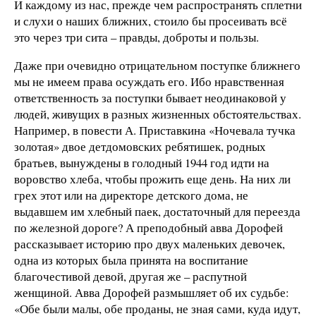
И каждому из нас, прежде чем распространять сплетни
и слухи о наших ближних, стоило бы просеивать всё
это через три сита – правды, доброты и пользы.
Даже при очевидно отрицательном поступке ближнего
мы не имеем права осуждать его. Ибо нравственная
ответственность за поступки бывает неодинаковой у
людей, живущих в разных жизненных обстоятельствах.
Например, в повести А. Приставкина «Ночевала тучка
золотая» двое детдомовских ребятишек, родных
братьев, вынуждены в голодный 1944 год идти на
воровство хлеба, чтобы прожить еще день. На них ли
грех этот или на директоре детского дома, не
выдавшем им хлебный паек, достаточный для переезда
по железной дороге? А преподобный авва Дорофей
рассказывает историю про двух маленьких девочек,
одна из которых была принята на воспитание
благочестивой девой, другая же – распутной
женщиной. Авва Дорофей размышляет об их судьбе:
«Обе были малы, обе проданы, не зная сами, куда идут,