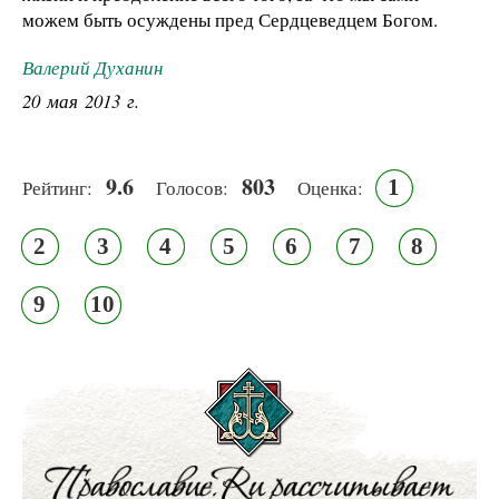
можем быть осуждены пред Сердцеведцем Богом.
Валерий Духанин
20 мая 2013 г.
9.6
803
1
Рейтинг:
Голосов:
Оценка:
2
3
4
5
6
7
8
9
10