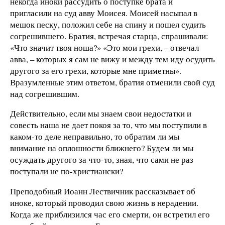
некогда иноки рассудить о поступке брата и
пригласили на суд авву Моисея. Моисей насыпал в
мешок песку, положил себе на спину и пошел судить
согрешившего. Братия, встречая старца, спрашивали:
«Что значит твоя ноша?» «Это мои грехи, – отвечал
авва, – которых я сам не вижу и между тем иду осудить
другого за его грехи, которые мне приметны».
Вразумленные этим ответом, братия отменили свой суд
над согрешившим.
Действительно, если мы знаем свои недостатки и
совесть наша не дает покоя за то, что мы поступили в
каком-то деле неправильно, то обратим ли мы
внимание на оплошности ближнего? Будем ли мы
осуждать другого за что-то, зная, что сами не раз
поступали не по-христиански?
Преподобный Иоанн Лествичник рассказывает об
иноке, который проводил свою жизнь в нерадении.
Когда же приблизился час его смерти, он встретил его