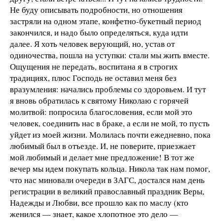
Не буду описывать подробности, но отношения
застряли на одном этапе, конфетно-букетный период
закончился, и надо было определяться, куда идти
далее. Я хоть человек верующий, но, устав от
одиночества, пошла на уступки: стали мы жить вместе.
Ощущения не передать, воспитана я в строгих
традициях, плюс Господь не оставил меня без
вразумления: начались проблемы со здоровьем. И тут
я вновь обратилась к святому Николаю с горячей
молитвой: попросила благословения, если мой это
человек, соединить нас в браке, а если не мой, то пусть
уйдет из моей жизни. Молилась почти ежедневно, пока
любимый был в отъезде. И, не поверите, приезжает
мой любимый и делает мне предложение! В тот же
вечер мы идем покупать кольца. Никола так нам помог,
что нас миновали очереди в ЗАГС, достался нам день
регистрации в великий православный праздник Веры,
Надежды и Любви, все прошло как по маслу (кто
женился — знает, какое хлопотное это дело —