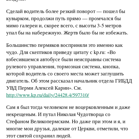
Сделай водитель более резкий поворот — пошел бы
кувырком, продолжи путь прямо — промчался бы
мимо галереи и, скорее всего, с высоты 3-5 метров
упал бы на набережную. Жертв было бы не избежать.
Большинство пермяков восприняли это именно как
чудо. Для скептиков приведу цитату с kp.ru: «Во
взбесившемся автобусе были неисправны система
рулевого управления, тормозная система, кнопка,
которой водитель со своего места может заглушить
двигатель. Об этом рассказал начальник отдела ГИБДД
УВД Перми Алексей Карин». См.
http://www.kp.ru/daily/24428.4/597310/
Сам я был тогда человеком не воцерковленным и даже
некрещеным. И путал Николая Чудотворца со
Стефаном Великопермским. Но даже при этом и я, и
многие мои друзья, далекие от Церкви, отметили, что
этот святой сохранил людей.