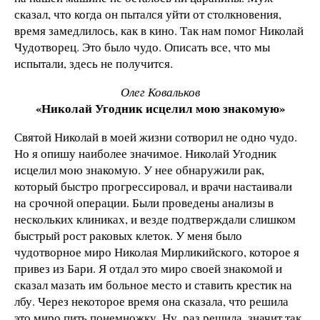
сказал, что когда он пытался уйти от столкновения,
время замедлилось, как в кино. Так нам помог Николай
Чудотворец. Это было чудо. Описать все, что мы
испытали, здесь не получится.
Олег Ковальков
«Николай Угодник исцелил мою знакомую»
Святой Николай в моей жизни сотворил не одно чудо.
Но я опишу наиболее значимое. Николай Угодник
исцелил мою знакомую. У нее обнаружили рак,
который быстро прогрессировал, и врачи настаивали
на срочной операции. Были проведены анализы в
нескольких клиниках, и везде подтверждали слишком
быстрый рост раковых клеток. У меня было
чудотворное миро Николая Мирликийского, которое я
привез из Бари. Я отдал это миро своей знакомой и
сказал мазать им больное место и ставить крестик на
лбу. Через некоторое время она сказала, что решила
это миро пить понемножку. Ну, раз решила, значит так