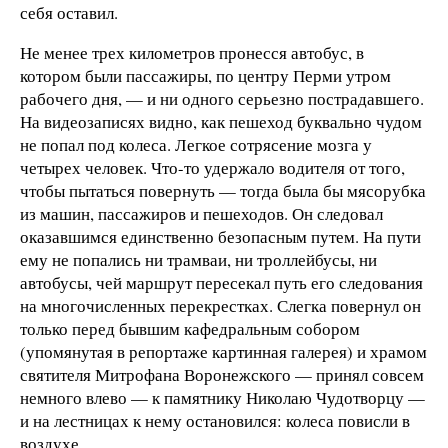
себя оставил.
Не менее трех километров пронесся автобус, в
котором были пассажиры, по центру Перми утром
рабочего дня, — и ни одного серьезно пострадавшего.
На видеозаписях видно, как пешеход буквально чудом
не попал под колеса. Легкое сотрясение мозга у
четырех человек. Что-то удержало водителя от того,
чтобы пытаться повернуть — тогда была бы мясорубка
из машин, пассажиров и пешеходов. Он следовал
оказавшимся единственно безопасным путем. На пути
ему не попались ни трамваи, ни троллейбусы, ни
автобусы, чей маршрут пересекал путь его следования
на многочисленных перекрестках. Слегка повернул он
только перед бывшим кафедральным собором
(упомянутая в репортаже картинная галерея) и храмом
святителя Митрофана Воронежского — принял совсем
немного влево — к памятнику Николаю Чудотворцу —
и на лестницах к нему остановился: колеса повисли в
воздухе.