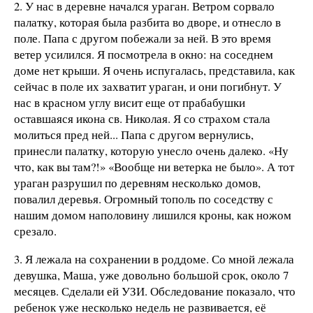
2. У нас в деревне начался ураган. Ветром сорвало
палатку, которая была разбита во дворе, и отнесло в
поле. Папа с другом побежали за ней. В это время
ветер усилился. Я посмотрела в окно: на соседнем
доме нет крыши. Я очень испугалась, представила, как
сейчас в поле их захватит ураган, и они погибнут. У
нас в красном углу висит еще от прабабушки
оставшаяся икона св. Николая. Я со страхом стала
молиться пред ней... Папа с другом вернулись,
принесли палатку, которую унесло очень далеко. «Ну
что, как вы там?!» «Вообще ни ветерка не было». А тот
ураган разрушил по деревням несколько домов,
повалил деревья. Огромный тополь по соседству с
нашим домом наполовину лишился кроны, как ножом
срезало.
3. Я лежала на сохранении в роддоме. Со мной лежала
девушка, Маша, уже довольно большой срок, около 7
месяцев. Сделали ей УЗИ. Обследование показало, что
ребенок уже несколько недель не развивается, её