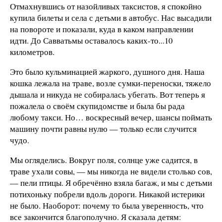
Отмахнувшись от назойливых таксистов, я спокойно
купила билеты и села с детьми в автобус. Нас высадили
на повороте и показали, куда в каком направлении
идти. До Савватьмы оставалось каких-то...10
километров.
Это было кульминацией жаркого, душного дня. Наша
кошка лежала на траве, возле сумки-переноски, тяжело
дышала и никуда не собиралась убегать. Вот теперь я
пожалела о своём скупидомстве и была бы рада
любому такси. Но… воскресный вечер, шансы поймать
машину почти равны нулю — только если случится
чудо.
Мы огляделись. Вокруг поля, солнце уже садится, в
траве ухали совы, — мы никогда не видели столько сов,
— пели птицы. Я обречённо взяла багаж, и мы с детьми
потихоньку побрели вдоль дороги. Никакой истерики
не было. Наоборот: почему то была уверенность, что
все закончится благополучно. Я сказала детям: