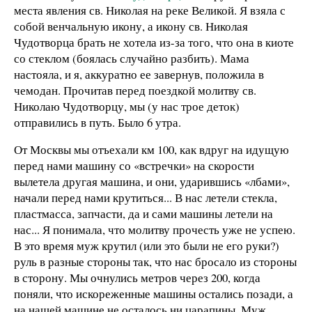
места явления св. Николая на реке Великой. Я взяла с
собой венчальную икону, а икону св. Николая
Чудотворца брать не хотела из-за того, что она в киоте
со стеклом (боялась случайно разбить). Мама
настояла, и я, аккуратно ее завернув, положила в
чемодан. Прочитав перед поездкой молитву св.
Николаю Чудотворцу, мы (у нас трое деток)
отправились в путь. Было 6 утра.
От Москвы мы отъехали км 100, как вдруг на идущую
перед нами машину со «встречки» на скорости
вылетела другая машина, и они, ударившись «лбами»,
начали перед нами крутиться... В нас летели стекла,
пластмасса, запчасти, да и сами машины летели на
нас... Я понимала, что молитву прочесть уже не успею.
В это время муж крутил (или это были не его руки?)
руль в разные стороны так, что нас бросало из стороны
в сторону. Мы очнулись метров через 200, когда
поняли, что искореженные машины остались позади, а
на нашей машине не осталось ни царапины. Муж