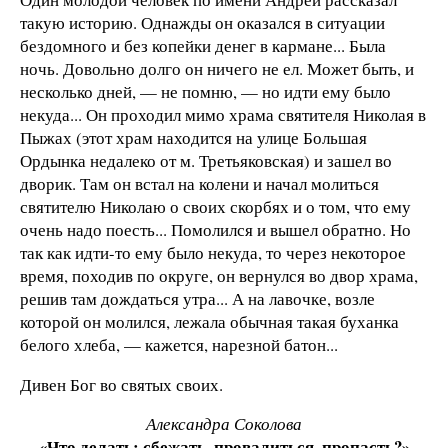
такую историю. Однажды он оказался в ситуации
бездомного и без копейки денег в кармане... Была
ночь. Довольно долго он ничего не ел. Может быть, и
несколько дней, — не помню, — но идти ему было
некуда... Он проходил мимо храма святителя Николая в
Пыжах (этот храм находится на улице Большая
Ордынка недалеко от м. Третьяковская) и зашел во
дворик. Там он встал на колени и начал молиться
святителю Николаю о своих скорбях и о том, что ему
очень надо поесть... Помолился и вышел обратно. Но
так как идти-то ему было некуда, то через некоторое
время, походив по округе, он вернулся во двор храма,
решив там дождаться утра... А на лавочке, возле
которой он молился, лежала обычная такая буханка
белого хлеба, — кажется, нарезной батон...
Дивен Бог во святых своих.
Александра Соколова
«Что делать: сбежать, провалиться, пропасть?»