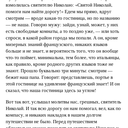
взмолилась святителю Николаю: «Святой Николай,
помоги нам найти дорогу!» Едем мы прямо, вдруг
смотрим — вроде какая-то гостиница, но по названию
— не наша. Говорю мужу: зайди, узнай, может, у них
есть свободные комнаты, а то поздно уже, — или хоть
спроси, в какой район города мы попали. А он, кроме
мизерных знаний французского, никаких языков
больше и не знает, и вероятность того, что он вообще
что-то поймет, минимальна, тем более, что итальянцы,
как правило, кроме родного других языков тоже не
знают. Прошло буквально три минуты: смотрим —
бежит наш папа. Говорит: представляешь, портье в
этой гостинице на удивление французский знает! И он
сказал, что наша гостиница здесь за углом!
Вот так вот, услышал молитвы нас, грешных, святитель
Николай. И так всю дорогу он нам помогал, вел, как по
компасу, и никаких накладок в нашем долгом
путешествии не было. Перед путешествием
обязательно нужно помолиться святителю Николаю и