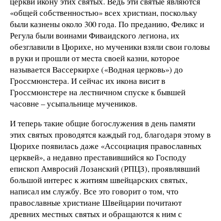
церкви икону этих святых. Ведь эти святые являются
«общей собственностью» всех христиан, поскольку
были казнены около 300 года. По преданию, Феликс и
Регула были воинами Фиваидского легиона, их
обезглавили в Цюрихе, но мученики взяли свои головы
в руки и прошли от места своей казни, которое
называется Вассеркирхе («Водная церковь») до
Гроссмюнстера. И сейчас их икона висит в
Гроссмюнстере на лестничном спуске к бывшей
часовне – усыпальнице мучеников.
И теперь такие общие богослужения в день памяти
этих святых проводятся каждый год, благодаря этому в
Цюрихе появилась даже «Ассоциация православных
церквей», а недавно преставившийся ко Господу
епископ Амвросий Лозанский (РПЦЗ), проявлявший
большой интерес к житиям швейцарских святых,
написал им службу. Все это говорит о том, что
православные христиане Швейцарии почитают
древних местных святых и обращаются к ним с