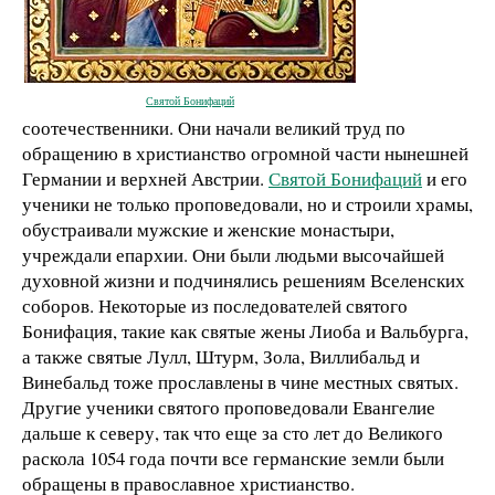
Святой Бонифаций
соотечественники. Они начали великий труд по
обращению в христианство огромной части нынешней
Германии и верхней Австрии.
Святой Бонифаций
и его
ученики не только проповедовали, но и строили храмы,
обустраивали мужские и женские монастыри,
учреждали епархии. Они были людьми высочайшей
духовной жизни и подчинялись решениям Вселенских
соборов. Некоторые из последователей святого
Бонифация, такие как святые жены Лиоба и Вальбурга,
а также святые Лулл, Штурм, Зола, Виллибальд и
Винебальд тоже прославлены в чине местных святых.
Другие ученики святого проповедовали Евангелие
дальше к северу, так что еще за сто лет до Великого
раскола 1054 года почти все германские земли были
обращены в православное христианство.