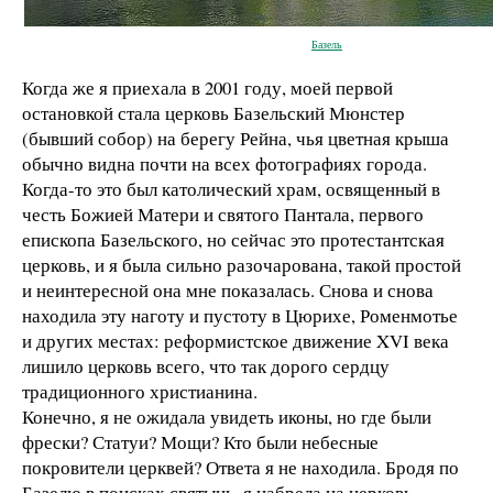
Базель
Когда же я приехала в 2001 году, моей первой
остановкой стала церковь Базельский Мюнстер
(бывший собор) на берегу Рейна, чья цветная крыша
обычно видна почти на всех фотографиях города.
Когда-то это был католический храм, освященный в
честь Божией Матери и святого Пантала, первого
епископа Базельского, но сейчас это протестантская
церковь, и я была сильно разочарована, такой простой
и неинтересной она мне показалась. Снова и снова
находила эту наготу и пустоту в Цюрихе, Роменмотье
и других местах: реформистское движение XVI века
лишило церковь всего, что так дорого сердцу
традиционного христианина.
Конечно, я не ожидала увидеть иконы, но где были
фрески? Статуи? Мощи? Кто были небесные
покровители церквей? Ответа я не находила. Бродя по
Базелю в поисках святынь, я набрела на церковь,