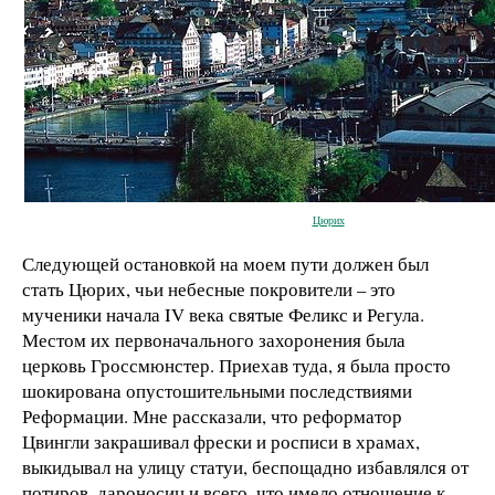
Цюрих
Следующей остановкой на моем пути должен был
стать Цюрих, чьи небесные покровители – это
мученики начала IV века святые Феликс и Регула.
Местом их первоначального захоронения была
церковь Гроссмюнстер. Приехав туда, я была просто
шокирована опустошительными последствиями
Реформации. Мне рассказали, что реформатор
Цвингли закрашивал фрески и росписи в храмах,
выкидывал на улицу статуи, беспощадно избавлялся от
потиров, дароносиц и всего, что имело отношение к