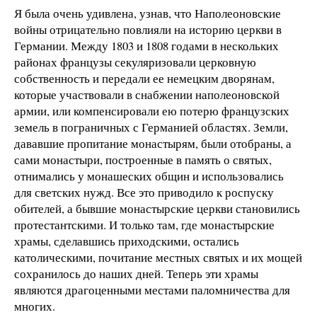
Я была очень удивлена, узнав, что Наполеоновские
войны отрицательно повлияли на историю церкви в
Германии. Между 1803 и 1808 годами в нескольких
районах французы секуляризовали церковную
собственность и передали ее немецким дворянам,
которые участвовали в снабжении наполеоновской
армии, или компенсировали ею потерю французских
земель в пограничных с Германией областях. Земли,
дававшие пропитание монастырям, были отобраны, а
сами монастыри, построенные в память о святых,
отнимались у монашеских общин и использовались
для светских нужд. Все это приводило к роспуску
обителей, а бывшие монастырские церкви становились
протестантскими. И только там, где монастырские
храмы, сделавшись приходскими, остались
католическими, почитание местных святых и их мощей
сохранилось до наших дней. Теперь эти храмы
являются драгоценными местами паломничества для
многих.