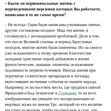
– Были ли первоначальные жития, с
переведенными версиями которых Вы работаете,
написаны в то же самое время?
– Не всегда. Одни были написаны учениками святых,
другие составлены позднее. Ища эти жития, я
столкнулась с неожиданной проблемой. Дело в том,
что после Великой схизмы, в период Крестовых
походов, многие жития были изменены. Из–за своего
уже искаженного к этому времени благочестия
западные христиане порой добавляли в жития
фантастические, пышные элементы, искажавшие
подлинность первоисточников. Иногда жития при
переписке сознательно превращали в легенды,
вытеснявшие истинные события из памяти народа.
Например, если посетить места, где трудился святой
Фридолин в Бад-Зекингене в
Германии
, то на всех
изображениях вы увидите его воскрешающим из
мертвых мужа по имени Урс, который по его молитве
восстает из могилы, чтобы подтвердить в суде, что