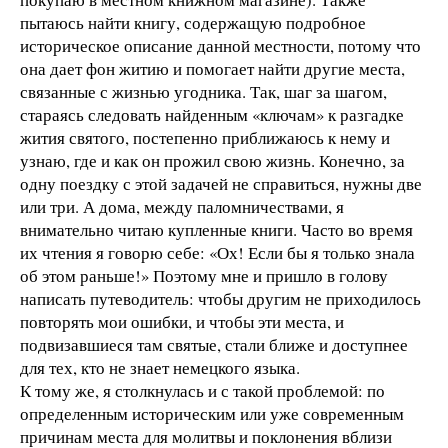
пытаюсь найти книгу, содержащую подробное
историческое описание данной местности, потому что
она дает фон житию и помогает найти другие места,
связанные с жизнью угодника. Так, шаг за шагом,
стараясь следовать найденным «ключам» к разгадке
жития святого, постепенно приближаюсь к нему и
узнаю, где и как он прожил свою жизнь. Конечно, за
одну поездку с этой задачей не справиться, нужны две
или три. А дома, между паломничествами, я
внимательно читаю купленные книги. Часто во время
их чтения я говорю себе: «Ох! Если бы я только знала
об этом раньше!» Поэтому мне и пришло в голову
написать путеводитель: чтобы другим не приходилось
повторять мои ошибки, и чтобы эти места, и
подвизавшиеся там святые, стали ближе и доступнее
для тех, кто не знает немецкого языка.
К тому же, я столкнулась и с такой проблемой: по
определенным историческим или уже современным
причинам места для молитвы и поклонения вблизи