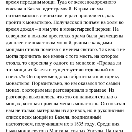
время переданы мощи. Туда от железнодорожного
вокзала в Базеле идет трамвай. В трамвае мы
познакомились с монахом, и расспросили его, как
пройти к монастырю. Получасовой подъем на холм во
время дождя – и мы уже в монастырской церкви. На
северном и южном престолах храма были размещены
дисплеи с множеством мощей, рядом с каждыми
мощами стояла пометка с именем святого. Так как я не
могла прочитать все имена с того места, на котором
стояла, то спросила у одного из монахов: «Правда ли
это мощи из Базеля и существует ли отдельный их
список?» Он порекомендовал обратиться к историку
монастыря. Поразительно, но им оказался тот самый
монах, с которым мы разговаривали в трамвае. Из
разговора выяснилось, что это он написал статью о
мощах, которая привела меня в монастырь. Он показал
нам не только материалы из архивов, но и рукописный
список всех мощей из Базеля, подписанный
настоятелем, получившим их в 1835 году. Среди них
были мощи святого Мартина, святых Урсулы, Пантала,