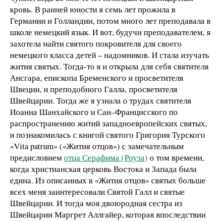
кровь. В ранней юности я семь лет прожила в
Германии и Голландии, потом много лет преподавала в
школе немецкий язык. И вот, будучи преподавателем, я
захотела найти святого покровителя для своего
немецкого класса детей – надомников. И стала изучать
жития святых. Тогда-то я и открыла для себя святителя
Ансгара, епископа Бременского и просветителя
Швеции, и преподобного Галла, просветителя
Швейцарии. Тогда же я узнала о трудах святителя
Иоанна Шанхайского и Сан–Францисского по
распространению житий западноевропейских святых,
и познакомилась с книгой святого Григория Турского
«Vita patrum» («Жития отцов») с замечательным
предисловием
отца Серафима (Роуза)
о том времени,
когда христианская церковь Востока и Запада была
едина. Из описанных в «Жития отцов» святых больше
всех меня заинтересовали Святой Галл и святые
Швейцарии. И тогда моя двоюродная сестра из
Швейцарии Маргрет Аллгайер, которая впоследствии