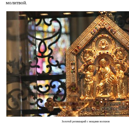
молитвой.
Золотой реликварий с мощами волхвов