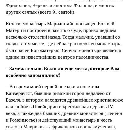
Фридолина, Верены и апостола Филиппа, и многих
других святых (всего 91 святой).
Кстати, монастырь Мариаштайн посвящен Божией
Матери и построен в память о чуде, произошедшем
несколько столетий назад. Тогда мальчик, упавший со
скалы в том месте, где сейчас расположен монастырь,
был спасен Богоматерью. Сейчас монастырь является
одним из известнейших центров паломничества.
– Замечательно. Были ли еще места, которые Вам
особенно запомнились?
– Во время моей первой поездки я посетила
Кайзераугст, бывший римский город недалеко от
Базеля, в котором находятся древнейшее христианское
надгробие в Швейцарии и крестильная церковь IV
века, а также два бывших древних монастыря (Пейенн
и Роменмотье) и действующий монастырь в честь
святого Маврикия – африканского воина-мученика,