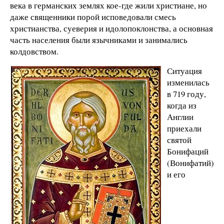
века в германских землях кое-где жили христиане, но
даже священники порой исповедовали смесь
христианства, суеверия и идолопоклонства, а основная
часть населения были язычниками и занимались
колдовством.
Ситуация
изменилась
в 719 году,
когда из
Англии
приехали
святой
Бонифаций
(Вонифатий)
и его