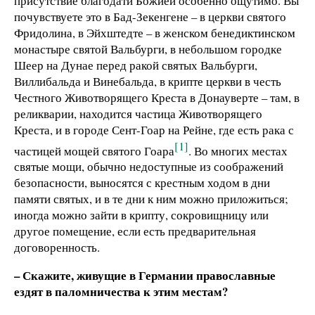
присутствие благодати Божией особенно ощутимо. Вы
почувствуете это в Бад-Зекенгене – в церкви святого
Фридолина, в Эйхштедте – в женском бенедиктинском
монастыре святой Вальбурги, в небольшом городке
Шеер на Дунае перед ракой святых Вальбурги,
Виллибальда и Винебальда, в крипте церкви в честь
Честного Животворящего Креста в Донауверте – там, в
реликварии, находится частица Животворящего
Креста, и в городе Сент-Гоар на Рейне, где есть рака с
[1]
частицей мощей святого Гоара
. Во многих местах
святые мощи, обычно недоступные из соображений
безопасности, выносятся с крестным ходом в дни
памяти святых, и в те дни к ним можно приложиться;
иногда можно зайти в крипту, сокровищницу или
другое помещение, если есть предварительная
договоренность.
– Скажите, живущие в Германии православные
ездят в паломничества к этим местам?