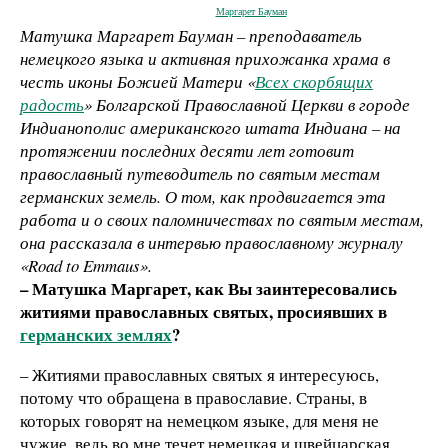
Маргарет Бауман
Матушка Маргарет Бауман – преподаватель
немецкого языка и активная прихожанка храма в
честь иконы Божией Матери «
Всех скорбящих
радость
» Болгарской Православной Церкви в городе
Индианополис американского штата Индиана – на
протяжении последних десяти лет готовит
православный путеводитель по святым местам
германских земель. О том, как продвигается эта
работа и о своих паломничествах по святым местам,
она рассказала в интервью православному журналу
«Road to Emmaus».
– Матушка Маргарет, как Вы заинтересовались
житиями православных святых, просиявших в
германских землях
?
– Житиями православных святых я интересуюсь,
потому что обращена в православие. Страны, в
которых говорят на немецком языке, для меня не
чужие, ведь во мне течет немецкая и швейцарская