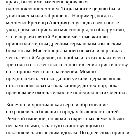
краях, было ими заменено кровавым
идолопоклонничеством. Тогда многие церкви были
уничтожены или заброшены. Например, когда в
местечко Брегенц (Австрия) спустя два века после
ухода римлян приехали миссионеры, то обнаружили,
что в церкви святой Аврелии местные жители
приносили жертвы древним германским языческим
божествам. Миссионеры заново освятили церковь в
честь святой Аврелии, но пробыли в этих краях всего
три года из–за жестокого сопротивления христианству
со стороны местного населения. Можно
предположить, что когда они уехали, церковь вновь
стала использоваться как капище, до тех пор, пока
православие окончательно не победило в этих местах.
Конечно, и христианская вера, и образование
сохранялись в больших городах бывших областей
Римской империи, но люди в окрестных землях были
неграмотными, зачастую воинствующими и
поклонялись языческим идолам. Позднее сюда пришли