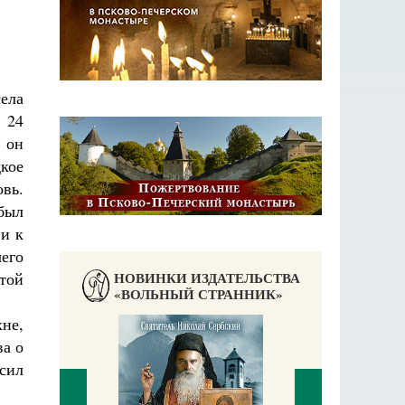
ела
 24
 он
кое
овь.
был
ви к
чего
НОВИНКИ ИЗДАТЕЛЬСТВА
той
«ВОЛЬНЫЙ СТРАННИК»
хне,
ва о
сил