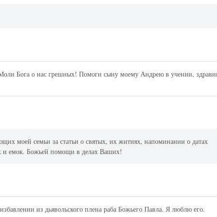
оли Бога о нас грешных! Помоги сыну моему Андрею в учении, здрави
ющих моей семьи за статьи о святых, их житиях, напоминании о датах
к и емок. Божьей помощи в делах Ваших!
избавлении из дьявольского плена раба Божьего Павла. Я люблю его.