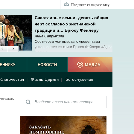
Подписаться на рассылку
Счастливые семьи: девять общих
черт согласно христианской
традиции и… Брюсу Фейлеру
Анна Сапрыкина
Соотнесем мои выводы с «рецептами
успешности» из книги Брюса Фейлера «Agile
в семье».
ЕННИКУ
НОВОСТИ
МЕДИА
благочестия
|
Жизнь Церкви
|
Богослужение
спечатать