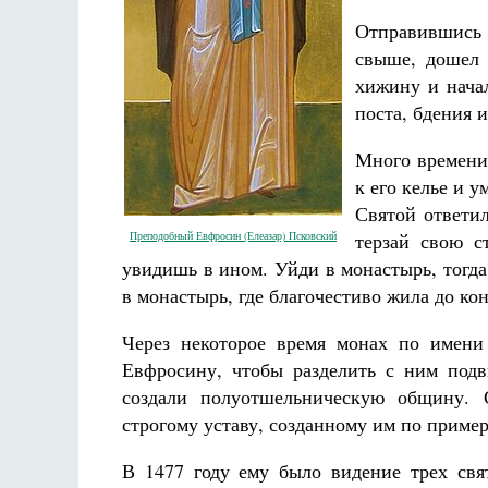
Отправившись 
свыше, дошел 
хижину и нача
поста, бдения 
Много времени 
Разлуки не будет
к его келье и у
Фредерика де Грааф
Святой ответил
Преподобный Евфросин (Елеазар) Псковский
терзай свою с
увидишь в ином. Уйди в монастырь, тогд
в монастырь, где благочестиво жила до ко
Через некоторое время монах по имени
Евфросину, чтобы разделить с ним подв
создали полуотшельническую общину. 
строгому уставу, созданному им по приме
В 1477 году ему было видение трех свят