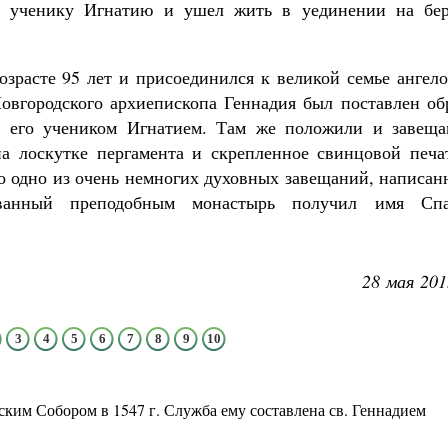
й ученику Игнатию и ушел жить в уединении на бер
озрасте 95 лет и присоединился к великой семье ангел
овгородского архиепископа Геннадия был поставлен обр
 его учеником Игнатием. Там же положили и завеща
на лоскутке пергамента и скрепленное свинцовой печа
о одно из очень немногих духовных завещаний, написан
ованный преподобным монастырь получил имя Спа
28 мая 201
3
4
5
6
7
8
9
10
ким Собором в 1547 г. Служба ему составлена св. Геннадием