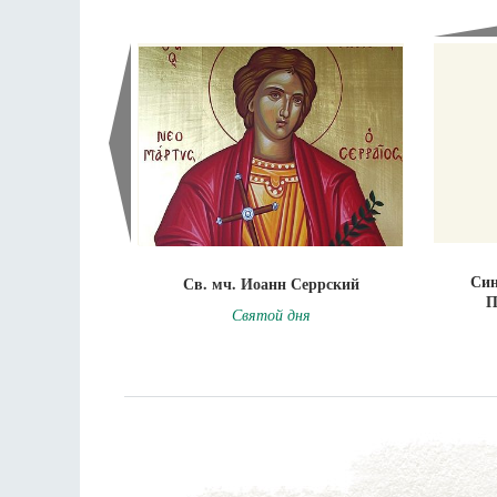
Син
Св. мч. Иоанн Серрский
П
Святой дня