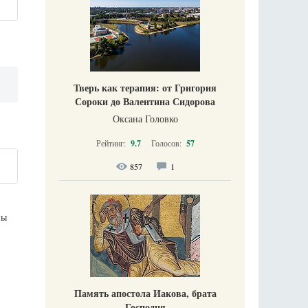
Тверь как терапия: от Григория
Сороки до Валентина Сидорова
Оксана Головко
Рейтинг:
9.7
Голосов:
57
857
1
ны
Память апостола Иакова, брата
Господня