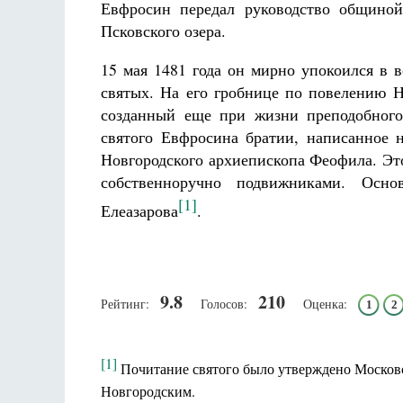
Евфросин передал руководство общино
Псковского озера.
15 мая 1481 года он мирно упокоился в в
святых. На его гробнице по повелению Н
созданный еще при жизни преподобного
святого Евфросина братии, написанное 
Новгородского архиепископа Феофила. Эт
собственноручно подвижниками. Осн
[1]
Елеазарова
.
9.8
210
Рейтинг:
Голосов:
Оценка:
1
2
[1]
Почитание святого было утверждено Московс
Новгородским.