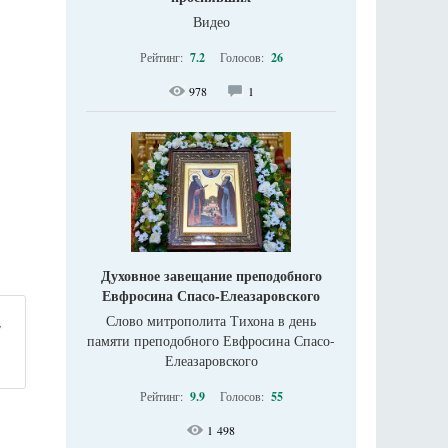
Видео
Рейтинг:
7.2
Голосов:
26
978
1
Духовное завещание преподобного
Евфросина Спасо-Елеазаровского
Слово митрополита Тихона в день
,
памяти преподобного Евфросина Спасо-
Елеазаровского
Рейтинг:
9.9
Голосов:
55
1 498