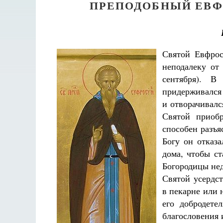
ПРЕПОДОБНЫЙ ЕВФ
Святой Евфрос
неподалеку от
сентября). 
придерживался
и отворачивалс
Святой приоб
способен разъя
Богу он отказа
дома, чтобы с
Богородицы нед
Святой усердст
в пекарне или 
его добродете
благословения 