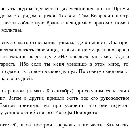
искать подходящее место для уединения, он, по Промы
до места рядом с рекой Толвой. Там Евфросин постр
л вести доблестную брань с невидимым врагом с помо
и молитвы.
Великомученик Георгий Победоносец. Н
спустя мать отшельника узнала, где он живет. Она пр
святого
Роман Котов
моляла показать свое лицо, чтобы ей не умереть в огорче
Как найти своё место в жизни
 из хижины через щель: «Не печалься, мать моя. Иди 
Кирилл Мурышев
тарость. Ибо если ты меня увидишь в этом мире, то
а трудами ты спасешь свою душу». По совету сына она 
нца своих дней.
 Серапион (память 8 сентября) присоединился к свят
иг. Затем и другие пришли жить под его руководство
Святой принимал их при условии, что они подчиня
ру установлений святого Иосифа Волоцкого.
ителей, и он построил церковь в их честь. Затем свя