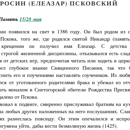
РОСИН (ЕЛЕАЗАР) ПСКОВСКИЙ
Память
15/28 мая
ин появился на свет в 1386 году. Он был родом из с
 Пскова, того же, где родился святой Никандр (память
В крещении он получил имя Елеазар. С детства
 строгой жизненной дисциплины, отказывался есть слад
я от детских игр, предпочитая читать или ходить в церк
рел глубокое знание Священного Писания, так что 
снить его и поучениями наставлять соучеников. Из люб
лся от уготованного родителями брака и убежал из от
тать монахом в Снетогорской обители Рождества Пресвя
алеко от Пскова.
вовал в подвиге, смиренно прислуживал братиям на ку
на любых других наложенных на него послушаниях. Сла
лях разнеслась повсюду. Он этим опечалился и испро
игумена уйти, дабы вести безмолвную жизнь (1425).