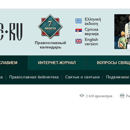
Ελληνική
έκδοση
Српска
верзиjа
English
Православный
version
календарь
СЛАВИЕМ
ИНТЕРНЕТ-ЖУРНАЛ
ВОПРОСЫ СВЯЩ
ка
|
Православная библиотека
|
Святые и святыни
|
Подвижники 
2 620 просмотров
Ра