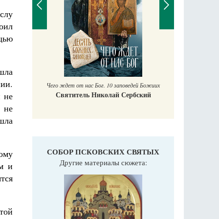
слу
оил
щью
П
Е
аучись у
ишла
нии.
Чего ждет от нас Бог. 10 заповедей Божиих
Святитель Николай Сербский
и не
 не
ушла
СОБОР ПСКОВСКИХ СВЯТЫХ
ому
Другие материалы сюжета:
м и
тся
той