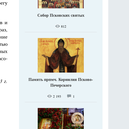
егу
Собор Псковских святых
ов и
812
аз,
ние
тью
ных
со-
Память прпмч. Корнилия Псково-
3 г.
Печерского
2 193
1