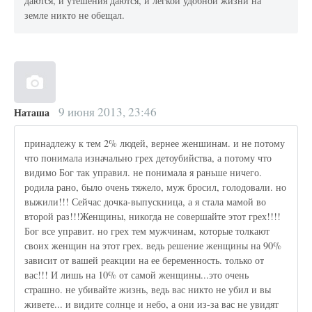
даются, и утешения даются, и легкой удобной жизни на
земле никто не обещал.
9 июня 2013, 23:46
Наташа
принадлежу к тем 2% людей, вернее женшинам. и не потому
что понимала изначально грех детоубийства, а потому что
видимо Бог так управил. не понимала я раньше ничего.
родила рано, было очень тяжело, муж бросил, голодовали. но
выжили!!! Сейчас дочка-выпускница, а я стала мамой во
второй раз!!!Женщины, никогда не совершайте этот грех!!!!
Бог все управит. но грех тем мужчинам, которые толкают
своих женщин на этот грех. ведь решение женщины на 90%
зависит от вашей реакции на ее беременность. только от
вас!!! И лишь на 10% от самой женщины...это очень
страшно. не убивайте жизнь, ведь вас никто не убил и вы
живете... и видите солнце и небо, а они из-за вас не увидят