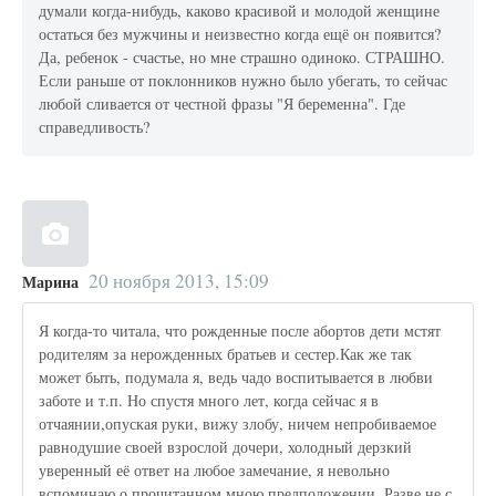
думали когда-нибудь, каково красивой и молодой женщине
остаться без мужчины и неизвестно когда ещё он появится?
Да, ребенок - счастье, но мне страшно одиноко. СТРАШНО.
Если раньше от поклонников нужно было убегать, то сейчас
любой сливается от честной фразы "Я беременна". Где
справедливость?
20 ноября 2013, 15:09
Марина
Я когда-то читала, что рожденные после абортов дети мстят
родителям за нерожденных братьев и сестер.Как же так
может быть, подумала я, ведь чадо воспитывается в любви
заботе и т.п. Но спустя много лет, когда сейчас я в
отчаянии,опуская руки, вижу злобу, ничем непробиваемое
равнодушие своей взрослой дочери, холодный дерзкий
уверенный её ответ на любое замечание, я невольно
вспоминаю о прочитанном мною предположении. Разве не с