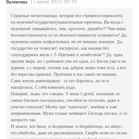
17 июня 2013, 00:59
Валентина
Странные читательницы, которые все стремятся перевалить
на мужчин/государство/уважительные-причины. Вы когда с
мужчиной связывайтесь, чем, простите, думайте?? Чем ваша
безответственность от их безответственности отличается? Да,
мужчины нынче инфантильны, но не меньше женщин. Да,
государство не помогает; интересно, как веками без
соцподдержки жили с 5-10детьми и хозяйством?? Да, один
против мира, но с ребенком уже не один, а с Богом уже и не
вдвоем, а с миром, потому как добрые люжи тоже есть, а вот
без веры мы одиноки. Проблема в нас самих не меньше.
Сами хотели равноправия - за что боролись, на то и
напоролись. С себя начинать надо.
Поверьте, знаю, что говорю. У меня 3 детей, насмешек от
самых близких наслушалась, пособия не получаю, даже в
участке отказали! Молчу про "капиталы", вообще к нам
неприменимым. Мужа только любящего Господь послал, и то
непросто так.
И знаете, все было, и безденежье, и безработица, но аборт -
это убийство, даже не рассматривался. Скорби всем по силам