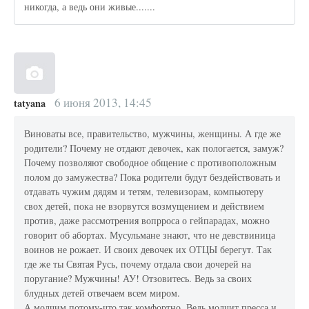
никогда, а ведь они живые.......
6 июня 2013, 14:45
tatyana
Виноваты все, правительство, мужчины, женщины. А где же
родители? Почему не отдают девочек, как пологается, замуж?
Почему позволяют свободное общение с противоположным
полом до замужества? Пока родители будут бездействовать и
отдавать чужим дядям и тетям, телевизорам, компьютеру
свох детей, пока не взорвутся возмущением и действием
против, даже рассмотрения вопрроса о гейпарадах, можно
говорит об абортах. Мусульмане знают, что не девствиница
воинов не рожает. И своих девочек их ОТЦЫ берегут. Так
где же ты Святая Русь, почему отдала свои дочерей на
поругание? Мужчины! АУ! Отзовитесь. Ведь за своих
блудных детей отвечаем всем миром.
А молчим потому-что так комфортно. Ведь молчит пресса и