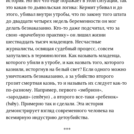
история. Но вот что еще поражает в этой ситуации, так
это какая-то дьявольская логика: Кермит убивал и до
этого, убивал внутри утробы, что по закону того штата
до двадцати четырех недель беременности он мог
делать безнаказанно. Кто-то даже подсчитал, что за
свою «врачебную практику» он лишил жизни
шестнадцать тысяч младенцев. Несчастные
журналисты, освящая судебный процесс, совсем
запутались в терминологии. Как называть младенца,
которого убили в утробе, и как назвать того, которого
казнили, исторгнув на белый свет? Если одного можно
уничтожить безнаказанно, а за убийство второго
грозит смертная казнь, то и называть их следует как-то
по-разному. Например, первого «эмбрион»,
«зародыш» (embryo) , а второго все-таки «ребенок»
(baby). Примерно так и сделали. Эта история
демонстрирует взгляд современного человека на
всемирную индустрию детоубийства.
***