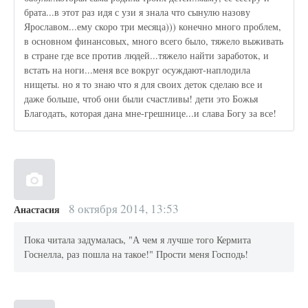
брата...в этот раз идя с узи я знала что сынулю назову
Ярославом...ему скоро три месяца))) конечно много проблем,
в основном финансовых, много всего было, тяжело выживать
в стране где все против людей...тяжело найти заработок, и
встать на ноги...меня все вокруг осуждают-наплодила
нищеты. но я то знаю что я для своих деток сделаю все и
даже больше, чтоб они были счастливы! дети это Божья
Благодать, которая дана мне-грешнице...и слава Богу за все!
8 октября 2014, 13:53
Анастасия
Пока читала задумалась, "А чем я лучше того Кермита
Госнелла, раз пошла на такое!" Прости меня Господь!