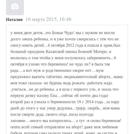
16 марта 2015, 16:46
Наталия
у меня двое деток..это Божье Чудо! мы с мужем не могли
долго зачать ребенка, и я уже почти смирилась с тем что не
смогу-иметь детей...4 октября 2012 года я пошла в храм,был
большой праздник Казанской иконы Божией Матери..я
молилась о том чтобы у меня получилось забеременеть...6
октября я узнаю что беременна! не чудо ли? я была так
рада....а вот муж и родственники-скорее нет....муж
предложил выпить таблетки..медикаментозный аборта...мама
моя тоже сказала- не будешь ведь рожать- работать надо
,учиться...не до ребенка. а я шла с первого узи, и знала что
первую дочку назову Ева....сейчас ей почти два года)
второй раз я узнала о беременности 18 г 2014 года...за пару
дней до этого у нас умер дедушка...траур, скорбь...моя мама
после смерти деда, своего отца ,пила полгода
запоями....много мы натерпелись... а тут -я снова беременая!
опять всей семьей отправляли на аборт! даже моя любимая
бабуля..которая сама родила троих детей..маму, ее сестру и