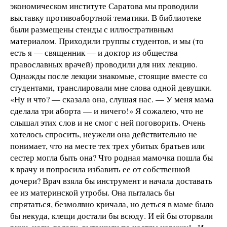
экономическом институте Саратова мы проводили
выставку противоабортной тематики. В библиотеке
были размещены стенды с иллюстративным
материалом. Приходили группы студентов, и мы (то
есть я — священник — и доктор из общества
православных врачей) проводили для них лекцию.
Однажды после лекции знакомые, стоящие вместе со
студентами, транслировали мне слова одной девушки.
«Ну и что? — сказала она, слушая нас. — У меня мама
сделала три аборта — и ничего!» Я сожалею, что не
слышал этих слов и не смог с ней поговорить. Очень
хотелось спросить, неужели она действительно не
понимает, что на месте тех трех убитых братьев или
сестер могла быть она? Что родная мамочка пошла бы
к врачу и попросила избавить ее от собственной
дочери? Врач взяла бы инструмент и начала доставать
ее из материнской утробы. Она пыталась бы
спрятаться, безмолвно кричала, но деться в маме было
бы некуда, клещи достали бы всюду. И ей бы оторвали