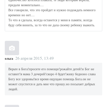
предали моментально....
Все говорили, что это пройдет и нужно подождать немного
времени но нет....
То что я сделала, всегда останется у меня в памяти, всегда
буду себя винить, за то что не дала своему ребенку выжить.
26 апреля 2015, 13:49
ольга
Верьте в Бога!просите его помощи!рожайте детей!и Бог не
оставит!я мама 3 дочерей!скоро 4 будет!живу бедноно слава
Богу все здоровы!все время ощущаю помощь Бога.он не
может спустится и дать мне что прошу.но посылает добрых
людей.