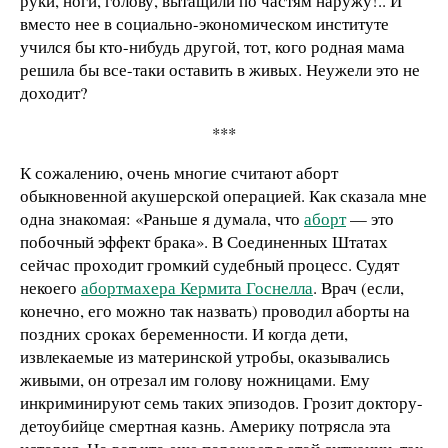
руки, ноги, голову, вытащили по частям наружу!.. И
вместо нее в социально-экономическом институте
учился бы кто-нибудь другой, тот, кого родная мама
решила бы все-таки оставить в живых. Неужели это не
доходит?
***
К сожалению, очень многие считают аборт
обыкновенной акушерской операцией. Как сказала мне
одна знакомая: «Раньше я думала, что
аборт
— это
побочный эффект брака». В Соединенных Штатах
сейчас проходит громкий судебный процесс. Судят
некоего
абортмахера Кермита Госнелла
. Врач (если,
конечно, его можно так назвать) проводил аборты на
поздних сроках беременности. И когда дети,
извлекаемые из материнской утробы, оказывались
живыми, он отрезал им голову ножницами. Ему
инкриминируют семь таких эпизодов. Грозит доктору-
детоубийце смертная казнь. Америку потрясла эта