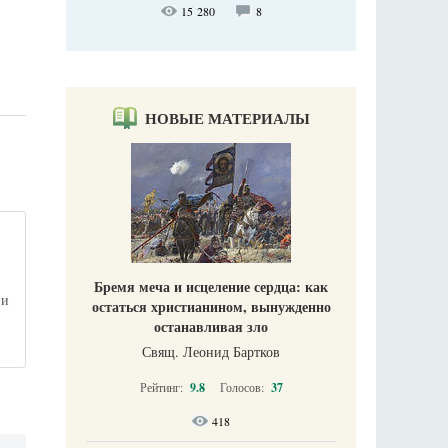
15 280
8
НОВЫЕ МАТЕРИАЛЫ
Бремя меча и исцеление сердца: как
 и
остаться христианином, вынужденно
и
останавливая зло
Свящ. Леонид Бартков
Рейтинг:
9.8
Голосов:
37
418