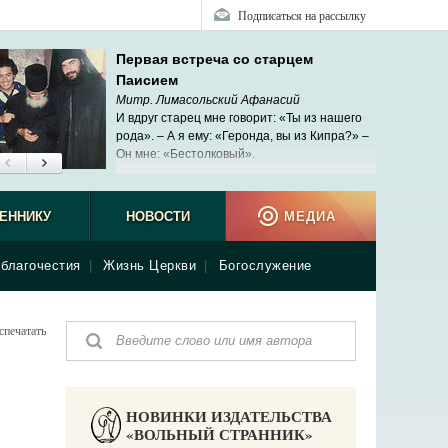
Подписаться на рассылку
Первая встреча со старцем
Паисием
Митр. Лимасольский Афанасий
И вдруг старец мне говорит: «Ты из нашего
рода». – А я ему: «Геронда, вы из Кипра?» –
Он мне: «Бестолковый».
ЕННИКУ
НОВОСТИ
МЕДИА
благочестия
|
Жизнь Церкви
|
Богослужение
спечатать
НОВИНКИ ИЗДАТЕЛЬСТВА
«ВОЛЬНЫЙ СТРАННИК»