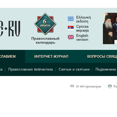
Ελληνική
έκδοση
Српска
верзиjа
English
Православный
version
календарь
СЛАВИЕМ
ИНТЕРНЕТ-ЖУРНАЛ
ВОПРОСЫ СВЯЩ
ка
|
Православная библиотека
|
Святые и святыни
|
Подвижники 
30 669 просмотров
Ра