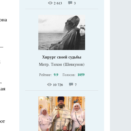
2 613
3
она
 —
Хирург своей судьбы
к
Митр. Тихон (Шевкунов)
Рейтинг:
9.9
Голосов:
1059
,
10 726
7
ая
ют