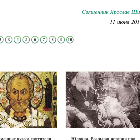
Священник Ярослав Ши
11 июня 201
2
3
4
5
6
7
8
9
10
менные чудеса святителя
Юлочка. Реальная история про