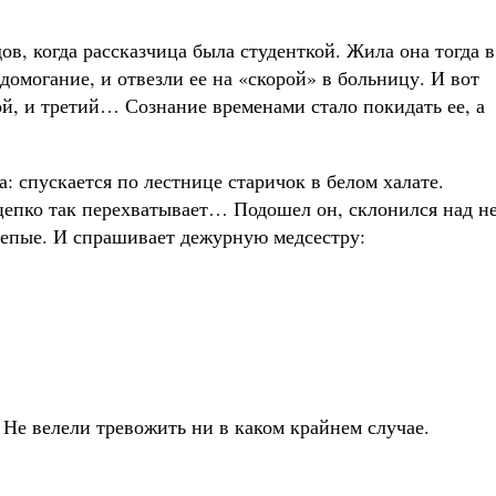
ов, когда рассказчица была студенткой. Жила она тогда в
омогание, и отвезли ее на «скорой» в больницу. И вот
ой, и третий… Сознание временами стало покидать ее, а
а: спускается по лестнице старичок в белом халате.
цепко так перехватывает… Подошел он, склонился над не
слепые. И спрашивает дежурную медсестру:
Не велели тревожить ни в каком крайнем случае.