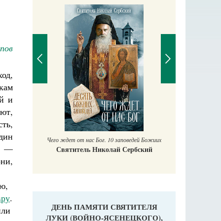
пов
ход,
кам
й и
П
ают,
Е
аучись у
ть,
дин
Чего ждет от нас Бог. 10 заповедей Божиих
, —
Святитель Николай Сербский
ни,
ю,
вру
.
ДЕНЬ ПАМЯТИ СВЯТИТЕЛЯ
или
ЛУКИ (ВОЙНО-ЯСЕНЕЦКОГО),