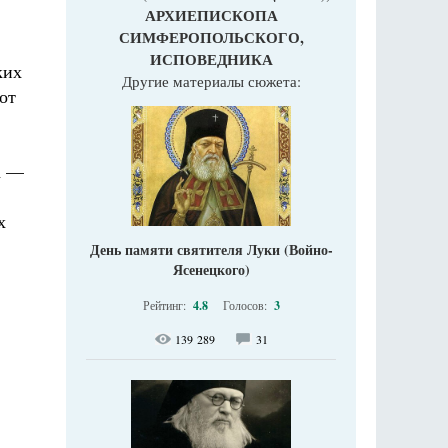
АРХИЕПИСКОПА
СИМФЕРОПОЛЬСКОГО,
ИСПОВЕДНИКА
ких
Другие материалы сюжета:
от
а —
х
День памяти святителя Луки (Войно-
Ясенецкого)
Рейтинг:
4.8
Голосов:
3
139 289
31