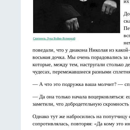
их
До
ск
Пе
вс
Святитель Лука Войно-Ясенецкий
не
поведали, что у диакона Николая из какой
восьмая дочка. Мы очень порадовались за 
которые, между тем, настругали столько д
чудесах, перемежавшиеся разными сплетня
— А что это подружка ваша молчит? — сп
— Да она только начала воцерковляться: е
заметили, что добродетельную скромность
Однако тут же набросились на попутчицу 
сопротивлялась, повторяя: «Да кому это и