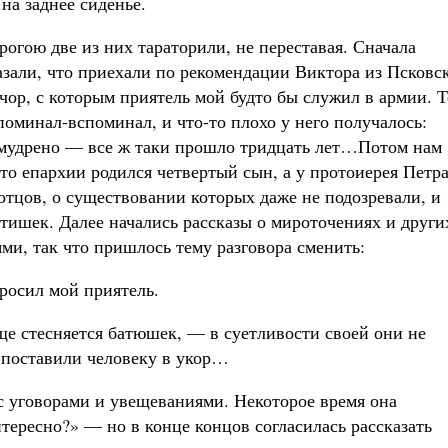
 на заднее сиденье.
рогою две из них тараторили, не переставая. Сначала
азали, что приехали по рекомендации Виктора из Псковс
чор, с которым приятель мой будто бы служил в армии. Т
поминал-вспоминал, и что-то плохо у него получалось:
мудрено — все ж таки прошло тридцать лет…Потом нам
-то епархии родился четвертый сын, а у протоиерея Петр
отцов, о существовании которых даже не подозревали, и
етишек. Далее начались рассказы о мироточениях и други
ми, так что пришлось тему разговора сменить:
росил мой приятель.
ще стесняется батюшек, — в суетливости своей они не
 поставили человеку в укор…
с уговорами и увещеваниями. Некоторое время она
нтересно?» — но в конце концов согласилась рассказать