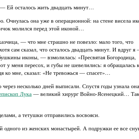
 — Ей осталось жить двадцать минут…
. Очнулась она уже в операционной: на стене висела ик
ричок молился перед этой иконой…
азчица, — что мне страшно не повезло: мало того, что
хотя сам сказал, что осталось двадцать минут. И вдруг я
бушкины иконы, — взмолилась: «Пресвятая Богородица,
от у меня пересох, и губы не шевелились: я обращалась 
дя ко мне, сказал: «Не тревожься — спасет»…
 через несколько дней выписали. Спустя годы узнала она
епископ Лука
— великий хирург Войно-Ясенецкий… Так
делами, а тетушки отправились восвояси.
й одного из женских монастырей. А подружки ее все сну