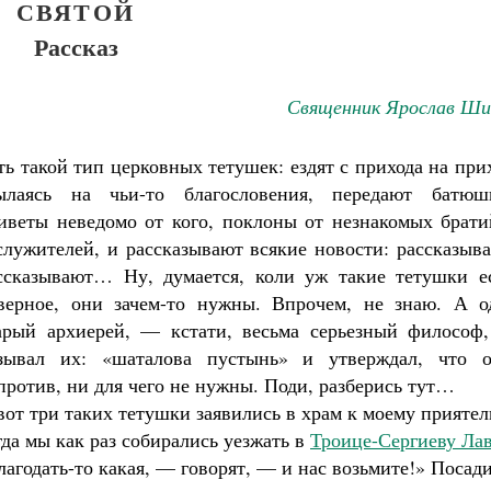
СВЯТОЙ
Рассказ
Священник Ярослав Ши
ть такой тип церковных тетушек: ездят с прихода на при
ылаясь на чьи-то благословения, передают батюш
иветы неведомо от кого, поклоны от незнакомых брати
служителей, и рассказывают всякие новости: рассказыв
Великомученик Георгий Победоносец. Н
ссказывают… Ну, думается, коли уж такие тетушки ес
святого
верное, они зачем-то нужны. Впрочем, не знаю. А о
Роман Котов
Как найти своё место в жизни
арый архиерей, — кстати, весьма серьезный философ
Кирилл Мурышев
зывал их: «шаталова пустынь» и утверждал, что о
против, ни для чего не нужны. Поди, разберись тут…
вот три таких тетушки заявились в храм к моему приятел
гда мы как раз собирались уезжать в
Троице-Сергиеву Ла
лагодать-то какая, — говорят, — и нас возьмите!» Посад