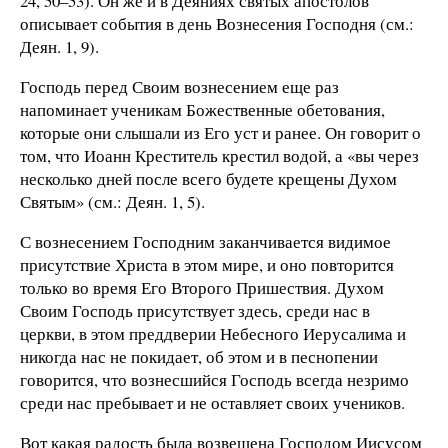
24, 50–53). Он же и в Деяниях святых апостолов
описывает события в день Вознесения Господня (см.:
Деян. 1, 9).
Господь перед Своим вознесением еще раз
напоминает ученикам Божественные обетования,
которые они слышали из Его уст и ранее. Он говорит о
том, что Иоанн Креститель крестил водой, а «вы через
несколько дней после всего будете крещены Духом
Святым» (см.: Деян. 1, 5).
С вознесением Господним заканчивается видимое
присутствие Христа в этом мире, и оно повторится
только во время Его Второго Пришествия. Духом
Своим Господь присутствует здесь, среди нас в
церкви, в этом преддверии Небесного Иерусалима и
никогда нас не покидает, об этом и в песнопении
говорится, что вознесшийся Господь всегда незримо
среди нас пребывает и не оставляет своих учеников.
Вот какая радость была возвещена Господом Иисусом