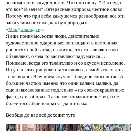
значимости и загадочности. Что они пишут? И откуда
это всё? И зачем? Интересные вопросы, честное слово.
Потому что при всём кажущемся разнообразии все эти
загогулины похожи, как бутерброды в
«
МакДональдсе
».
Я еще понимаю, когда люди, действительно
художественно одаренные, воплощают в настенных
росписях свой взгляд на жизнь, что-то заявляют или
объявляют, о чем-то заставляют задуматься…
Понимаю, когда это талантливо и со вкусом исполнено.
Но у нас этих рисунков талантливых, самобытных что-
то не видно. В лучшем случае – бледное эпигонство. А
большей частью именно что одни каляки-маляки, да
еще и намалеванные подленько – на свежеокрашенных
фасадах и заборах. Такое мелкопакостничество, и не
более того. Уши надрать – да и только.
Вообще до нас всё доходит туго.