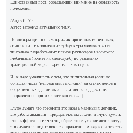
Единственный пост, обращающий внимание на серьёзность
положения:
(Андрей_01:
Автор затронул актуальную тему.
По информации из некоторых авторитетных источников,
сомнительные молодежные субкультуры являются частью
тщательно разработанных планов режиссеров масонского
глобализма (точнее их спецслужб) по размытию
традиционной морали христианских стран.
И не надо умалчивать о том, что значительная (если не
большая) часть "непонятных загогулин" на стенах домов и
общественных зданий имеет негативное содержание,
направленное против христианства......)
Глупо думать что граффити это забава маленьких детишек,
это работа двадцати - тридцатилетних людей, и глупо думать
что граффити несет что-то доброе, это служение антихристу,
это служение, подготовки его правления. А каракули это есть
знаки определенного рода проклятий и пентаграмм для