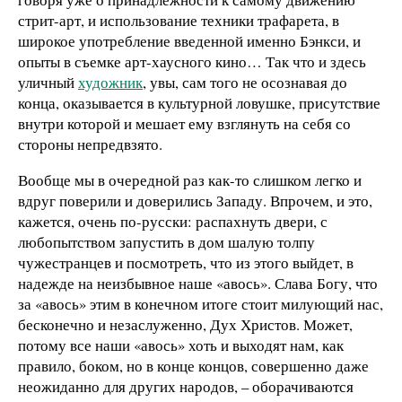
стрит-арт, и использование техники трафарета, в
широкое употребление введенной именно Бэнкси, и
опыты в съемке арт-хаусного кино… Так что и здесь
уличный
художник
, увы, сам того не осознавая до
конца, оказывается в культурной ловушке, присутствие
внутри которой и мешает ему взглянуть на себя со
стороны непредвзято.
Вообще мы в очередной раз как-то слишком легко и
вдруг поверили и доверились Западу. Впрочем, и это,
кажется, очень по-русски: распахнуть двери, с
любопытством запустить в дом шалую толпу
чужестранцев и посмотреть, что из этого выйдет, в
надежде на неизбывное наше «авось». Слава Богу, что
за «авось» этим в конечном итоге стоит милующий нас,
бесконечно и незаслуженно, Дух Христов. Может,
потому все наши «авось» хоть и выходят нам, как
правило, боком, но в конце концов, совершенно даже
неожиданно для других народов, – оборачиваются