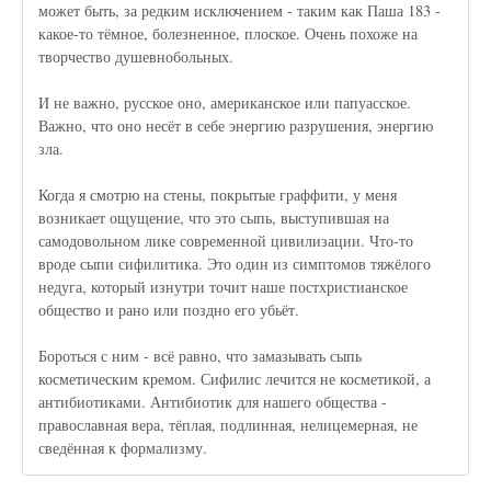
может быть, за редким исключением - таким как Паша 183 -
какое-то тёмное, болезненное, плоское. Очень похоже на
творчество душевнобольных.
И не важно, русское оно, американское или папуасское.
Важно, что оно несёт в себе энергию разрушения, энергию
зла.
Когда я смотрю на стены, покрытые граффити, у меня
возникает ощущение, что это сыпь, выступившая на
самодовольном лике современной цивилизации. Что-то
вроде сыпи сифилитика. Это один из симптомов тяжёлого
недуга, который изнутри точит наше постхристианское
общество и рано или поздно его убьёт.
Бороться с ним - всё равно, что замазывать сыпь
косметическим кремом. Сифилис лечится не косметикой, а
антибиотиками. Антибиотик для нашего общества -
православная вера, тёплая, подлинная, нелицемерная, не
сведённая к формализму.