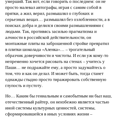
умерший. Так вот, если говорить о последнем: он не
просто малевал автографы, играя с самим собой в
прятки, а жил, верил, размышлял о глубоких и
серьезных вещах… размышлял без озлобленности, а в
поисках добра и делился своими размышлениями с
людьми. Так, противясь засилью прагматизма и
алчности в российской действительности, он
монтажные плиты на заброшенной стройке превратил
в плитки шоколада «Аленка»… – трогательный
образчик доверчивости и чистоты. И если уж кому-то
непременно хочется рисовать на стенах – учитесь у
Паши… не подражайте ему, а просто задумайтесь о
том, что и как он делал. И может быть, тогда станет
однажды стыдно просто тиражировать собственную
глупость и пустоту.
Но… Каким бы гениальным и самобытным ни был наш,
отечественный райтер, он неизбежно является частью
иной системы культурных ценностей, системы,
сформировавшейся в иных условиях жизни –