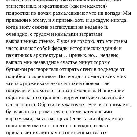
таинственные и креативные (как им кажется)
подростки по ночам размалевывают что ни попадя. Мы
привыкли к этому, и я привык, хоть и досадую иногда,
когда вижу свежие расписушки на недавно и,
очевидно, с трудом и немалыми затратами
выкрашенных стенах. Я уже не говорю, что эти стены
часто являют собой фасады исторических зданий и
памятников архитектуры… Привык, но… недавно
выпало мне незавидное счастье минут сорок с
бутылкой растворителя оттирать стену в подъезде от
подобного «креатива». Вот когда я помянул всех этих
«типа художников» незлым тихим словом – не
подумайте плохого, я за них помолился. И внимание
обратил на это странное творчество уже в масштабе
всего города. Обратил и ужаснулся. Всё, вы понимаете,
буквально всё размалевано этими затейливыми
каракулями, смысл которых (если такой обретается)
понять невозможно, но что, очевидно, только
прибавляет их авторам в собственных глазах