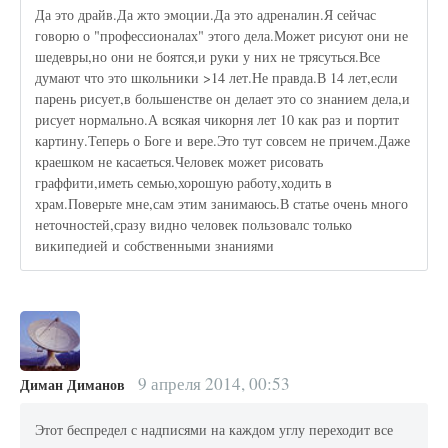
Да это драйв.Да жто эмоции.Да это адреналин.Я сейчас
говорю о "профессионалах" этого дела.Может рисуют они не
шедевры,но они не боятся,и руки у них не трясуться.Все
думают что это школьники >14 лет.Не правда.В 14 лет,если
парень рисует,в большенстве он делает это со знанием дела,и
рисует нормально.А всякая чикорня лет 10 как раз и портит
картину.Теперь о Боге и вере.Это тут совсем не причем.Даже
краешком не касаеться.Человек может рисовать
граффити,иметь семью,хорошую работу,ходить в
храм.Поверьте мне,сам этим занимаюсь.В статье очень много
неточностей,сразу видно человек пользовалс только
википедией и собственными знаниями
9 апреля 2014, 00:53
Диман Диманов
Этот беспредел с надписями на каждом углу переходит все